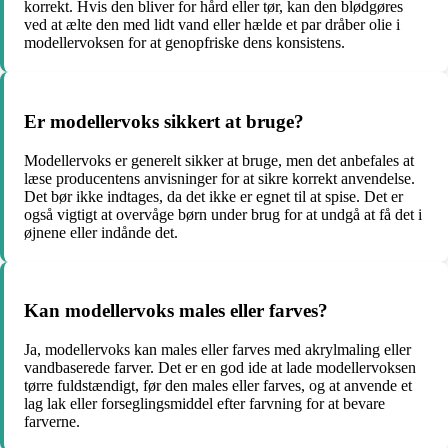
korrekt. Hvis den bliver for hård eller tør, kan den blødgøres
ved at ælte den med lidt vand eller hælde et par dråber olie i
modellervoksen for at genopfriske dens konsistens.
Er modellervoks sikkert at bruge?
Modellervoks er generelt sikker at bruge, men det anbefales at
læse producentens anvisninger for at sikre korrekt anvendelse.
Det bør ikke indtages, da det ikke er egnet til at spise. Det er
også vigtigt at overvåge børn under brug for at undgå at få det i
øjnene eller indånde det.
Kan modellervoks males eller farves?
Ja, modellervoks kan males eller farves med akrylmaling eller
vandbaserede farver. Det er en god ide at lade modellervoksen
tørre fuldstændigt, før den males eller farves, og at anvende et
lag lak eller forseglingsmiddel efter farvning for at bevare
farverne.