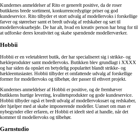
Kundernes anmeldelser af Rito er generelt positive, da de roser
butikkens brede sortiment, konkurrencedygtige priser og god
kundeservice. Rito tilbyder et stort udvalg af modellervoks i forskellige
farver og størrelser samt et bredt udvalg af redskaber og sæt til
modellervoksarbejde. De har alt, hvad en kreativ person har brug for til
at udforske deres kreativitet og skabe spændende modellerværker.
Hobbii
Hobbii er en veletableret butik, der har specialiseret sig i strikke- og
hækleprodukter samt modellervoks. Butikken blev grundlagt i XXXX
og har siden da opnået en betydelig popularitet blandt strikke- og
hækleentusiaster. Hobbii tilbyder et omfattende udvalg af forskellige
former for modellervoks og tilbehør, der passer til ethvert projekt.
Kundernes anmeldelser af Hobbii er positive, og de fremhæver
butikkens hurtige levering, kvalitetsprodukter og gode kundeservice.
Hobbii tilbyder også et bredt udvalg af modellervokssæt og redskaber,
der hjælper med at skabe imponerende modeller. Uanset om man er
nybegynder eller erfaren, er Hobbii et ideelt sted at handle, når det
kommer til modellervoks og tilbehør.
Garnstudio