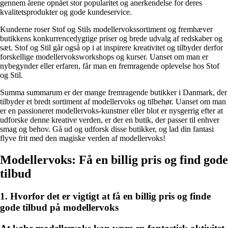
gennem årene opnået stor popularitet og anerkendelse for deres
kvalitetsprodukter og gode kundeservice.
Kunderne roser Stof og Stils modellervokssortiment og fremhæver
butikkens konkurrencedygtige priser og brede udvalg af redskaber og
sæt. Stof og Stil går også op i at inspirere kreativitet og tilbyder derfor
forskellige modellervoksworkshops og kurser. Uanset om man er
nybegynder eller erfaren, får man en fremragende oplevelse hos Stof
og Stil.
Summa summarum er der mange fremragende butikker i Danmark, der
tilbyder et bredt sortiment af modellervoks og tilbehør. Uanset om man
er en passioneret modellervoks-kunstner eller blot er nysgerrig efter at
udforske denne kreative verden, er der en butik, der passer til enhver
smag og behov. Gå ud og udforsk disse butikker, og lad din fantasi
flyve frit med den magiske verden af modellervoks!
Modellervoks: Få en billig pris og find gode
tilbud
1. Hvorfor det er vigtigt at få en billig pris og finde
gode tilbud på modellervoks