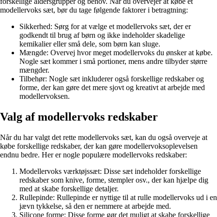
forskellige aldersgrupper og behov. Når du overvejer at købe et
modellervoks sæt, bør du tage følgende faktorer i betragtning:
Sikkerhed: Sørg for at vælge et modellervoks sæt, der er
godkendt til brug af børn og ikke indeholder skadelige
kemikalier eller små dele, som børn kan sluge.
Mængde: Overvej hvor meget modellervoks du ønsker at købe.
Nogle sæt kommer i små portioner, mens andre tilbyder større
mængder.
Tilbehør: Nogle sæt inkluderer også forskellige redskaber og
forme, der kan gøre det mere sjovt og kreativt at arbejde med
modellervoksen.
Valg af modellervoks redskaber
Når du har valgt det rette modellervoks sæt, kan du også overveje at
købe forskellige redskaber, der kan gøre modellervoksoplevelsen
endnu bedre. Her er nogle populære modellervoks redskaber:
Modellervoks værktøjssæt: Disse sæt indeholder forskellige
redskaber som knive, forme, stempler osv., der kan hjælpe dig
med at skabe forskellige detaljer.
Rullepinde: Rullepinde er nyttige til at rulle modellervoks ud i en
jævn tykkelse, så den er nemmere at arbejde med.
Silicone forme: Disse forme gør det muligt at skabe forskellige