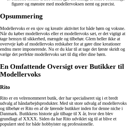
figurer og mønstre med modellervoksen nemt og præcist.
Opsummering
Modellervoks er en sjov og kreativ aktivitet for både børn og voksne.
Når du køber modellervoks eller et modellervoks sæt, er det vigtigt at
tage hensyn til sikkerhed, mængde og tilbehør. Glem heller ikke at
overveje køb af modellervoks redskaber for at gøre dine kreationer
endnu mere imponerende. Nu er du klar til at tage det første skridt og
vælge det perfekte modellervoks sæt til dig eller dine børn.
En Omfattende Oversigt over Butikker til
Modellervoks
Rito
Rito er en velrenommeret butik, der har specialiseret sig i et bredt
udvalg af håndarbejdsprodukter. Med sit store udvalg af modellervoks
og tilbehør er Rito en af de førende butikker inden for denne niche i
Danmark. Butikkens historie går tilbage til X år, hvor den blev
grundlagt af XXXX. Siden da har Rito udviklet sig til at blive et
populært sted for både hobbyister og professionelle.