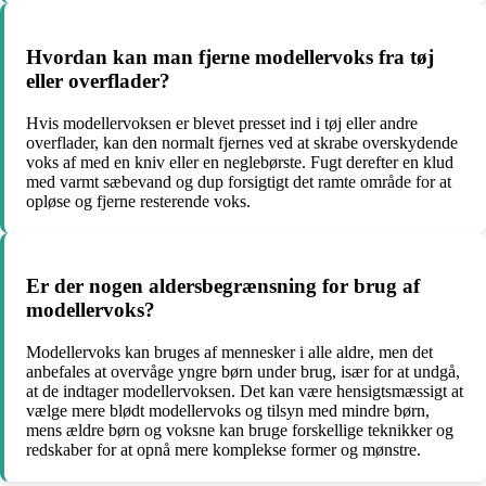
Hvordan kan man fjerne modellervoks fra tøj
eller overflader?
Hvis modellervoksen er blevet presset ind i tøj eller andre
overflader, kan den normalt fjernes ved at skrabe overskydende
voks af med en kniv eller en neglebørste. Fugt derefter en klud
med varmt sæbevand og dup forsigtigt det ramte område for at
opløse og fjerne resterende voks.
Er der nogen aldersbegrænsning for brug af
modellervoks?
Modellervoks kan bruges af mennesker i alle aldre, men det
anbefales at overvåge yngre børn under brug, især for at undgå,
at de indtager modellervoksen. Det kan være hensigtsmæssigt at
vælge mere blødt modellervoks og tilsyn med mindre børn,
mens ældre børn og voksne kan bruge forskellige teknikker og
redskaber for at opnå mere komplekse former og mønstre.