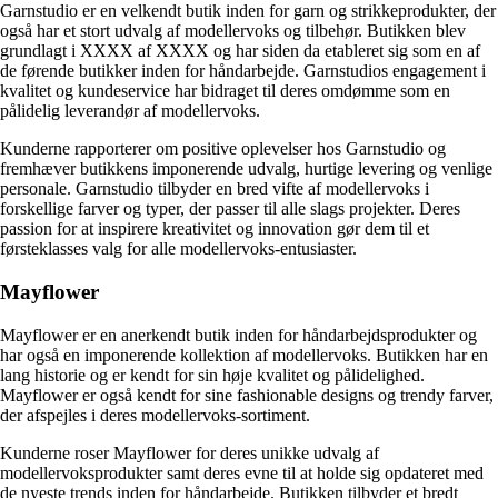
Garnstudio er en velkendt butik inden for garn og strikkeprodukter, der
også har et stort udvalg af modellervoks og tilbehør. Butikken blev
grundlagt i XXXX af XXXX og har siden da etableret sig som en af
de førende butikker inden for håndarbejde. Garnstudios engagement i
kvalitet og kundeservice har bidraget til deres omdømme som en
pålidelig leverandør af modellervoks.
Kunderne rapporterer om positive oplevelser hos Garnstudio og
fremhæver butikkens imponerende udvalg, hurtige levering og venlige
personale. Garnstudio tilbyder en bred vifte af modellervoks i
forskellige farver og typer, der passer til alle slags projekter. Deres
passion for at inspirere kreativitet og innovation gør dem til et
førsteklasses valg for alle modellervoks-entusiaster.
Mayflower
Mayflower er en anerkendt butik inden for håndarbejdsprodukter og
har også en imponerende kollektion af modellervoks. Butikken har en
lang historie og er kendt for sin høje kvalitet og pålidelighed.
Mayflower er også kendt for sine fashionable designs og trendy farver,
der afspejles i deres modellervoks-sortiment.
Kunderne roser Mayflower for deres unikke udvalg af
modellervoksprodukter samt deres evne til at holde sig opdateret med
de nyeste trends inden for håndarbejde. Butikken tilbyder et bredt