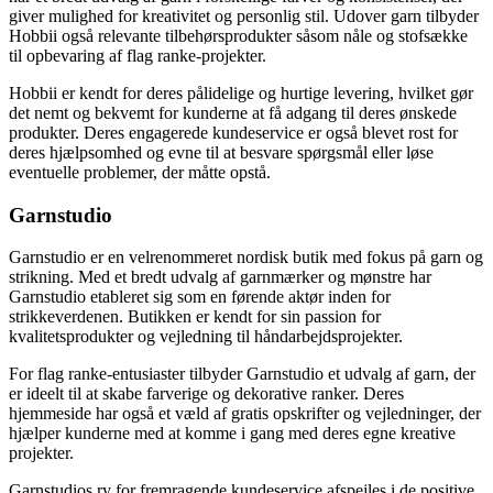
giver mulighed for kreativitet og personlig stil. Udover garn tilbyder
Hobbii også relevante tilbehørsprodukter såsom nåle og stofsække
til opbevaring af flag ranke-projekter.
Hobbii er kendt for deres pålidelige og hurtige levering, hvilket gør
det nemt og bekvemt for kunderne at få adgang til deres ønskede
produkter. Deres engagerede kundeservice er også blevet rost for
deres hjælpsomhed og evne til at besvare spørgsmål eller løse
eventuelle problemer, der måtte opstå.
Garnstudio
Garnstudio er en velrenommeret nordisk butik med fokus på garn og
strikning. Med et bredt udvalg af garnmærker og mønstre har
Garnstudio etableret sig som en førende aktør inden for
strikkeverdenen. Butikken er kendt for sin passion for
kvalitetsprodukter og vejledning til håndarbejdsprojekter.
For flag ranke-entusiaster tilbyder Garnstudio et udvalg af garn, der
er ideelt til at skabe farverige og dekorative ranker. Deres
hjemmeside har også et væld af gratis opskrifter og vejledninger, der
hjælper kunderne med at komme i gang med deres egne kreative
projekter.
Garnstudios ry for fremragende kundeservice afspejles i de positive