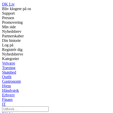
DK Liv
Bliv klogere på os
Support
Pressen
Promovering
Min side
Nyhedsbrev
Partnerskaber
Din historie
Log på
Registrér dig
Nyhedsbreve
Kategorier
Velvære
Træning
Skønhed
Outfit
Gastronomi
Hjem
Håndværk
Erhverv
Finans
IT