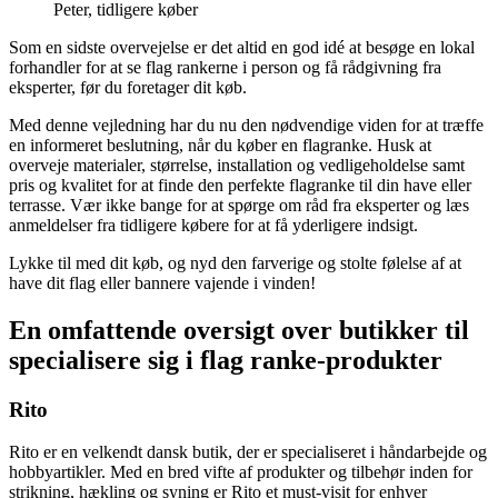
Peter, tidligere køber
Som en sidste overvejelse er det altid en god idé at besøge en lokal
forhandler for at se flag rankerne i person og få rådgivning fra
eksperter, før du foretager dit køb.
Med denne vejledning har du nu den nødvendige viden for at træffe
en informeret beslutning, når du køber en flagranke. Husk at
overveje materialer, størrelse, installation og vedligeholdelse samt
pris og kvalitet for at finde den perfekte flagranke til din have eller
terrasse. Vær ikke bange for at spørge om råd fra eksperter og læs
anmeldelser fra tidligere købere for at få yderligere indsigt.
Lykke til med dit køb, og nyd den farverige og stolte følelse af at
have dit flag eller bannere vajende i vinden!
En omfattende oversigt over butikker til
specialisere sig i flag ranke-produkter
Rito
Rito er en velkendt dansk butik, der er specialiseret i håndarbejde og
hobbyartikler. Med en bred vifte af produkter og tilbehør inden for
strikning, hækling og syning er Rito et must-visit for enhver