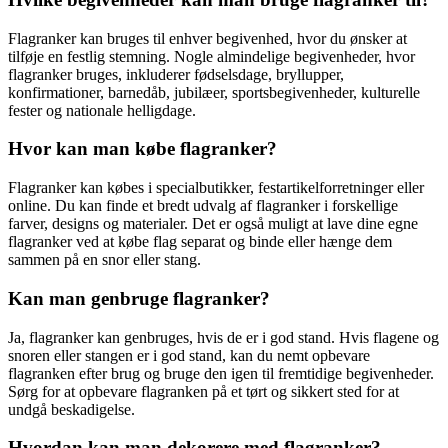
Flagranker kan bruges til enhver begivenhed, hvor du ønsker at
tilføje en festlig stemning. Nogle almindelige begivenheder, hvor
flagranker bruges, inkluderer fødselsdage, bryllupper,
konfirmationer, barnedåb, jubilæer, sportsbegivenheder, kulturelle
fester og nationale helligdage.
Hvor kan man købe flagranker?
Flagranker kan købes i specialbutikker, festartikelforretninger eller
online. Du kan finde et bredt udvalg af flagranker i forskellige
farver, designs og materialer. Det er også muligt at lave dine egne
flagranker ved at købe flag separat og binde eller hænge dem
sammen på en snor eller stang.
Kan man genbruge flagranker?
Ja, flagranker kan genbruges, hvis de er i god stand. Hvis flagene og
snoren eller stangen er i god stand, kan du nemt opbevare
flagranken efter brug og bruge den igen til fremtidige begivenheder.
Sørg for at opbevare flagranken på et tørt og sikkert sted for at
undgå beskadigelse.
Hvordan kan man dekorere med flagranker?