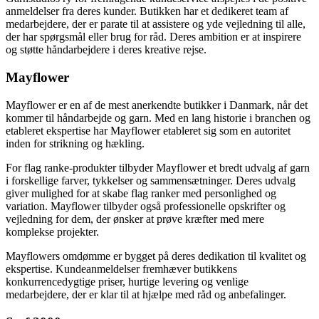
anmeldelser fra deres kunder. Butikken har et dedikeret team af
medarbejdere, der er parate til at assistere og yde vejledning til alle,
der har spørgsmål eller brug for råd. Deres ambition er at inspirere
og støtte håndarbejdere i deres kreative rejse.
Mayflower
Mayflower er en af de mest anerkendte butikker i Danmark, når det
kommer til håndarbejde og garn. Med en lang historie i branchen og
etableret ekspertise har Mayflower etableret sig som en autoritet
inden for strikning og hækling.
For flag ranke-produkter tilbyder Mayflower et bredt udvalg af garn
i forskellige farver, tykkelser og sammensætninger. Deres udvalg
giver mulighed for at skabe flag ranker med personlighed og
variation. Mayflower tilbyder også professionelle opskrifter og
vejledning for dem, der ønsker at prøve kræfter med mere
komplekse projekter.
Mayflowers omdømme er bygget på deres dedikation til kvalitet og
ekspertise. Kundeanmeldelser fremhæver butikkens
konkurrencedygtige priser, hurtige levering og venlige
medarbejdere, der er klar til at hjælpe med råd og anbefalinger.