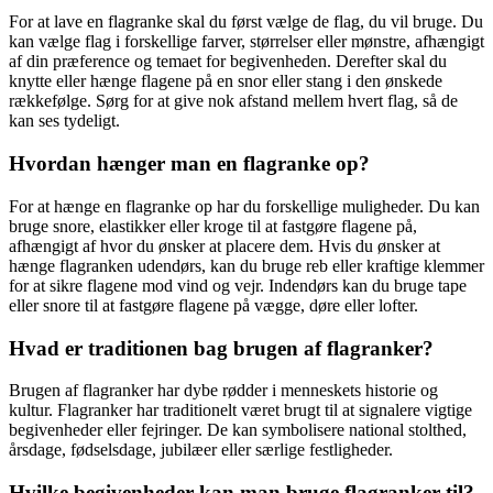
For at lave en flagranke skal du først vælge de flag, du vil bruge. Du
kan vælge flag i forskellige farver, størrelser eller mønstre, afhængigt
af din præference og temaet for begivenheden. Derefter skal du
knytte eller hænge flagene på en snor eller stang i den ønskede
rækkefølge. Sørg for at give nok afstand mellem hvert flag, så de
kan ses tydeligt.
Hvordan hænger man en flagranke op?
For at hænge en flagranke op har du forskellige muligheder. Du kan
bruge snore, elastikker eller kroge til at fastgøre flagene på,
afhængigt af hvor du ønsker at placere dem. Hvis du ønsker at
hænge flagranken udendørs, kan du bruge reb eller kraftige klemmer
for at sikre flagene mod vind og vejr. Indendørs kan du bruge tape
eller snore til at fastgøre flagene på vægge, døre eller lofter.
Hvad er traditionen bag brugen af flagranker?
Brugen af flagranker har dybe rødder i menneskets historie og
kultur. Flagranker har traditionelt været brugt til at signalere vigtige
begivenheder eller fejringer. De kan symbolisere national stolthed,
årsdage, fødselsdage, jubilæer eller særlige festligheder.
Hvilke begivenheder kan man bruge flagranker til?