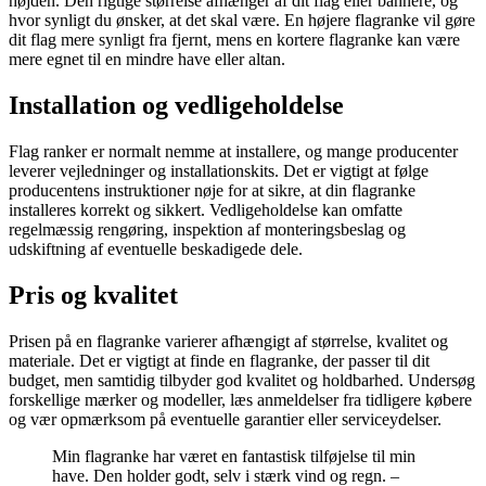
højden. Den rigtige størrelse afhænger af dit flag eller bannere, og
hvor synligt du ønsker, at det skal være. En højere flagranke vil gøre
dit flag mere synligt fra fjernt, mens en kortere flagranke kan være
mere egnet til en mindre have eller altan.
Installation og vedligeholdelse
Flag ranker er normalt nemme at installere, og mange producenter
leverer vejledninger og installationskits. Det er vigtigt at følge
producentens instruktioner nøje for at sikre, at din flagranke
installeres korrekt og sikkert. Vedligeholdelse kan omfatte
regelmæssig rengøring, inspektion af monteringsbeslag og
udskiftning af eventuelle beskadigede dele.
Pris og kvalitet
Prisen på en flagranke varierer afhængigt af størrelse, kvalitet og
materiale. Det er vigtigt at finde en flagranke, der passer til dit
budget, men samtidig tilbyder god kvalitet og holdbarhed. Undersøg
forskellige mærker og modeller, læs anmeldelser fra tidligere købere
og vær opmærksom på eventuelle garantier eller serviceydelser.
Min flagranke har været en fantastisk tilføjelse til min
have. Den holder godt, selv i stærk vind og regn. –