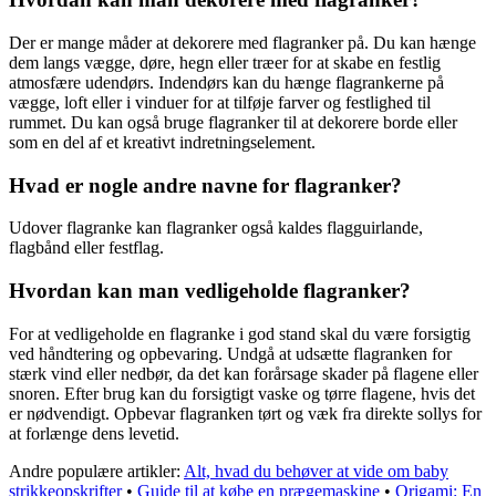
Der er mange måder at dekorere med flagranker på. Du kan hænge
dem langs vægge, døre, hegn eller træer for at skabe en festlig
atmosfære udendørs. Indendørs kan du hænge flagrankerne på
vægge, loft eller i vinduer for at tilføje farver og festlighed til
rummet. Du kan også bruge flagranker til at dekorere borde eller
som en del af et kreativt indretningselement.
Hvad er nogle andre navne for flagranker?
Udover flagranke kan flagranker også kaldes flagguirlande,
flagbånd eller festflag.
Hvordan kan man vedligeholde flagranker?
For at vedligeholde en flagranke i god stand skal du være forsigtig
ved håndtering og opbevaring. Undgå at udsætte flagranken for
stærk vind eller nedbør, da det kan forårsage skader på flagene eller
snoren. Efter brug kan du forsigtigt vaske og tørre flagene, hvis det
er nødvendigt. Opbevar flagranken tørt og væk fra direkte sollys for
at forlænge dens levetid.
Andre populære artikler:
Alt, hvad du behøver at vide om baby
strikkeopskrifter
•
Guide til at købe en prægemaskine
•
Origami: En