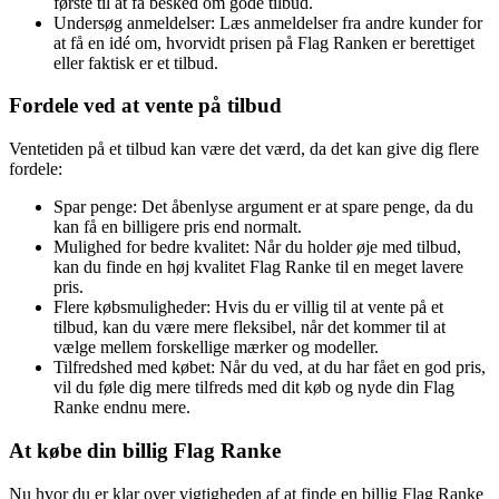
første til at få besked om gode tilbud.
Undersøg anmeldelser: Læs anmeldelser fra andre kunder for
at få en idé om, hvorvidt prisen på Flag Ranken er berettiget
eller faktisk er et tilbud.
Fordele ved at vente på tilbud
Ventetiden på et tilbud kan være det værd, da det kan give dig flere
fordele:
Spar penge: Det åbenlyse argument er at spare penge, da du
kan få en billigere pris end normalt.
Mulighed for bedre kvalitet: Når du holder øje med tilbud,
kan du finde en høj kvalitet Flag Ranke til en meget lavere
pris.
Flere købsmuligheder: Hvis du er villig til at vente på et
tilbud, kan du være mere fleksibel, når det kommer til at
vælge mellem forskellige mærker og modeller.
Tilfredshed med købet: Når du ved, at du har fået en god pris,
vil du føle dig mere tilfreds med dit køb og nyde din Flag
Ranke endnu mere.
At købe din billig Flag Ranke
Nu hvor du er klar over vigtigheden af at finde en billig Flag Ranke