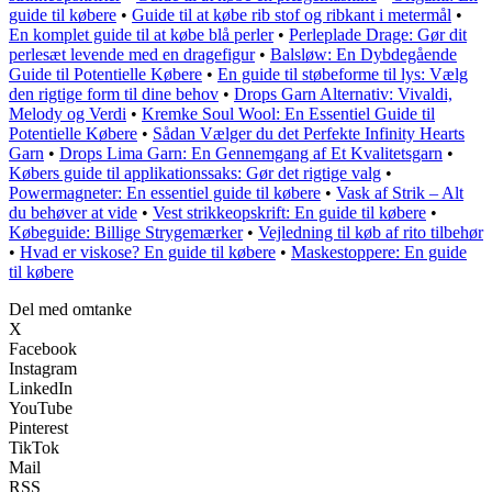
guide til købere
•
Guide til at købe rib stof og ribkant i metermål
•
En komplet guide til at købe blå perler
•
Perleplade Drage: Gør dit
perlesæt levende med en dragefigur
•
Balsløw: En Dybdegående
Guide til Potentielle Købere
•
En guide til støbeforme til lys: Vælg
den rigtige form til dine behov
•
Drops Garn Alternativ: Vivaldi,
Melody og Verdi
•
Kremke Soul Wool: En Essentiel Guide til
Potentielle Købere
•
Sådan Vælger du det Perfekte Infinity Hearts
Garn
•
Drops Lima Garn: En Gennemgang af Et Kvalitetsgarn
•
Købers guide til applikationssaks: Gør det rigtige valg
•
Powermagneter: En essentiel guide til købere
•
Vask af Strik – Alt
du behøver at vide
•
Vest strikkeopskrift: En guide til købere
•
Købeguide: Billige Strygemærker
•
Vejledning til køb af rito tilbehør
•
Hvad er viskose? En guide til købere
•
Maskestoppere: En guide
til købere
Del med omtanke
X
Facebook
Instagram
LinkedIn
YouTube
Pinterest
TikTok
Mail
RSS