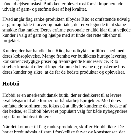
håndarbejdsentusiast. Butikken er blevet rost for sit imponerende
udvalg af garn- og stofmærker af høj kvalitet.
Hvad angår flag ranke-produkter, tilbyder Rito et omfattende udvalg
af garn og tråde i farver og materialer, der er velegnede til at skabe
smukke flag ranker. Deres erfarne personale er altid klar til at vejlede
kunder i valg af garn og hjælpe med at finde det rette tilbehør til
projektet.
Kunder, der har handlet hos Rito, har udtrykt stor tilfredshed med
deres købsoplevelse. Mange fremhæver butikkens hurtige levering,
konkurrencedygtige priser og fremragende kundeservice. Rito
stræber konstant efter at imødekomme behovene og ønskerne hos
deres kunder og sikre, at de får de bedste produkter og oplevelser.
Hobbii
Hobbii er en anerkendt dansk butik, der er dedikeret til at levere
kvalitetsgarn til alle former for håndarbejdsprojekter. Med deres
omfattende sortiment og fokus på at tilbyde kunderne det bedste af
det bedste, er Hobbii blevet et populært valg for både nybegyndere
og erfarne hobbystrikkere.
Når det kommer til flag ranke-produkter, skuffer Hobbii ikke. De
har et bredt udvalg af garn i forskellige farver og konsistenser, der