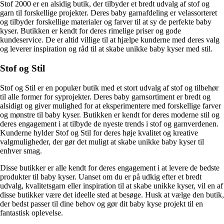
Stof 2000 er en alsidig butik, der tilbyder et bredt udvalg af stof og
garn til forskellige projekter. Deres baby garnafdeling er velassorteret
og tilbyder forskellige materialer og farver til at sy de perfekte baby
kyser. Butikken er kendt for deres rimelige priser og gode
kundeservice. De er altid villige til at hjælpe kunderne med deres valg
og leverer inspiration og råd til at skabe unikke baby kyser med stil.
Stof og Stil
Stof og Stil er en populær butik med et stort udvalg af stof og tilbehør
til alle former for syprojekter. Deres baby garnsortiment er bredt og
alsidigt og giver mulighed for at eksperimentere med forskellige farver
og mønstre til baby kyser. Butikken er kendt for deres moderne stil og
deres engagement i at tilbyde de nyeste trends i stof og garnverdenen.
Kunderne hylder Stof og Stil for deres høje kvalitet og kreative
valgmuligheder, der gør det muligt at skabe unikke baby kyser til
enhver smag.
Disse butikker er alle kendt for deres engagement i at levere de bedste
produkter til baby kyser. Uanset om du er på udkig efter et bredt
udvalg, kvalitetsgarn eller inspiration til at skabe unikke kyser, vil en af
disse butikker være det ideelle sted at besøge. Husk at vælge den butik,
der bedst passer til dine behov og gør dit baby kyse projekt til en
fantastisk oplevelse.