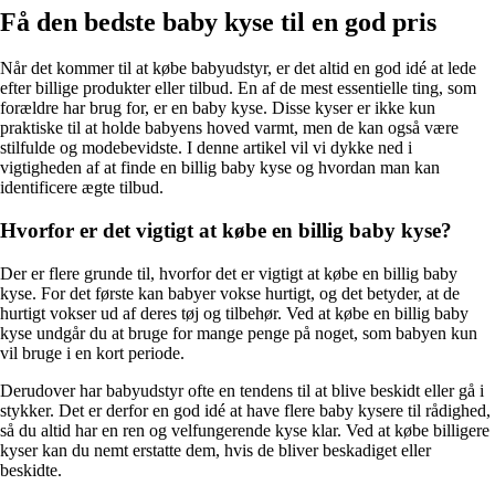
Få den bedste baby kyse til en god pris
Når det kommer til at købe babyudstyr, er det altid en god idé at lede
efter billige produkter eller tilbud. En af de mest essentielle ting, som
forældre har brug for, er en baby kyse. Disse kyser er ikke kun
praktiske til at holde babyens hoved varmt, men de kan også være
stilfulde og modebevidste. I denne artikel vil vi dykke ned i
vigtigheden af at finde en billig baby kyse og hvordan man kan
identificere ægte tilbud.
Hvorfor er det vigtigt at købe en billig baby kyse?
Der er flere grunde til, hvorfor det er vigtigt at købe en billig baby
kyse. For det første kan babyer vokse hurtigt, og det betyder, at de
hurtigt vokser ud af deres tøj og tilbehør. Ved at købe en billig baby
kyse undgår du at bruge for mange penge på noget, som babyen kun
vil bruge i en kort periode.
Derudover har babyudstyr ofte en tendens til at blive beskidt eller gå i
stykker. Det er derfor en god idé at have flere baby kysere til rådighed,
så du altid har en ren og velfungerende kyse klar. Ved at købe billigere
kyser kan du nemt erstatte dem, hvis de bliver beskadiget eller
beskidte.