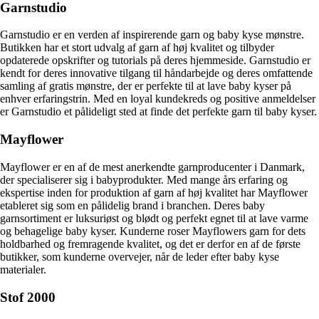
Garnstudio
Garnstudio er en verden af inspirerende garn og baby kyse mønstre.
Butikken har et stort udvalg af garn af høj kvalitet og tilbyder
opdaterede opskrifter og tutorials på deres hjemmeside. Garnstudio er
kendt for deres innovative tilgang til håndarbejde og deres omfattende
samling af gratis mønstre, der er perfekte til at lave baby kyser på
enhver erfaringstrin. Med en loyal kundekreds og positive anmeldelser
er Garnstudio et pålideligt sted at finde det perfekte garn til baby kyser.
Mayflower
Mayflower er en af de mest anerkendte garnproducenter i Danmark,
der specialiserer sig i babyprodukter. Med mange års erfaring og
ekspertise inden for produktion af garn af høj kvalitet har Mayflower
etableret sig som en pålidelig brand i branchen. Deres baby
garnsortiment er luksuriøst og blødt og perfekt egnet til at lave varme
og behagelige baby kyser. Kunderne roser Mayflowers garn for dets
holdbarhed og fremragende kvalitet, og det er derfor en af de første
butikker, som kunderne overvejer, når de leder efter baby kyse
materialer.
Stof 2000