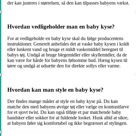
der kan justeres i størrelsen, så den kan tilpasses babyens vækst.
Hvordan vedligeholder man en baby kyse?
For at vedligeholde en baby kyse skal du følge producentens
instruktioner. Generelt anbefales det at vaske baby kysen i koldt
eller lunkent vand og bruge et mildt vaskemiddel beregnet til
babys tøj. Undgå at bruge blegemidler eller skyllemidler, da de
kan være for hårde for babyens følsomme hud. Hæng kysen til
tørre og undgå at udsætte den for direkte sollys eller varme.
Hvordan kan man style en baby kyse?
Der findes mange måder at style en baby kyse på. Du kan
matche den med babyens øvrige tøj eller vælge en kontrastfarve
for et sjovt twist. Du kan også tilføje et par matchende baby
handsker eller sokker for at fuldende looket. Husk altid at sikre,
at babyen føler sig komfortabel og ikke begrænset af stylingen.