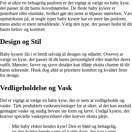
For at sikre en behagelig pasform er det vigtigt at vælge en baby kyse,
der passer til dit barns hovedstørrelse. De fleste baby kysere er
justerbare eller elastiske, hvilket gør det nemt at tilpasse størrelsen. Vær
opmærksom på, at nogle typer baby kysere har en mere løs pasform,
mens andre er mere tætsiddende. Vælg den type, der passer bedst til dit
barns behov og komfort.
Design og Stil
Baby kysere fås i et bredt udvalg af designs og stilarter. Overvej at
vælge en kyse, der passer til dit barns personlighed eller matcher deres
outfit. Mønstre, farver og sjove detaljer kan tilføje ekstra charme til dit
barns udseende. Husk dog altid at prioritere komfort og kvalitet frem
for design.
Vedligeholdelse og Vask
Det er vigtigt at vælge en baby kyse, der er nem at vedligeholde og
vaske. Tjek produktets vaskeanvisninger for at sikre, at det kan modstå
gentagne vaske og stadig bevare sin form og farve. Undgå kysere, der
kræver specielle vaskeprocedurer eller kræver ekstra pleje.
Min baby elsker hendes kyse! Den er blød og behagelig,
og den holder hende varm på kolde dage. Jeg kan varmt