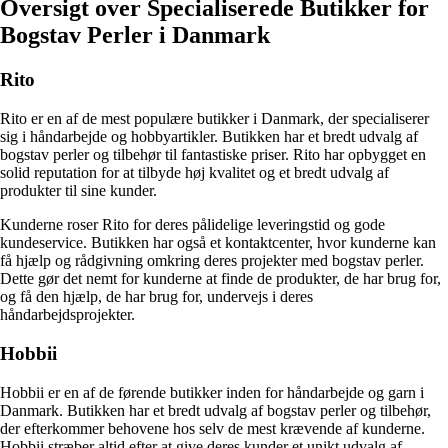
Oversigt over Specialiserede Butikker for
Bogstav Perler i Danmark
Rito
Rito er en af de mest populære butikker i Danmark, der specialiserer
sig i håndarbejde og hobbyartikler. Butikken har et bredt udvalg af
bogstav perler og tilbehør til fantastiske priser. Rito har opbygget en
solid reputation for at tilbyde høj kvalitet og et bredt udvalg af
produkter til sine kunder.
Kunderne roser Rito for deres pålidelige leveringstid og gode
kundeservice. Butikken har også et kontaktcenter, hvor kunderne kan
få hjælp og rådgivning omkring deres projekter med bogstav perler.
Dette gør det nemt for kunderne at finde de produkter, de har brug for,
og få den hjælp, de har brug for, undervejs i deres
håndarbejdsprojekter.
Hobbii
Hobbii er en af de førende butikker inden for håndarbejde og garn i
Danmark. Butikken har et bredt udvalg af bogstav perler og tilbehør,
der efterkommer behovene hos selv de mest krævende af kunderne.
Hobbii stræber altid efter at give deres kunder et unikt udvalg af