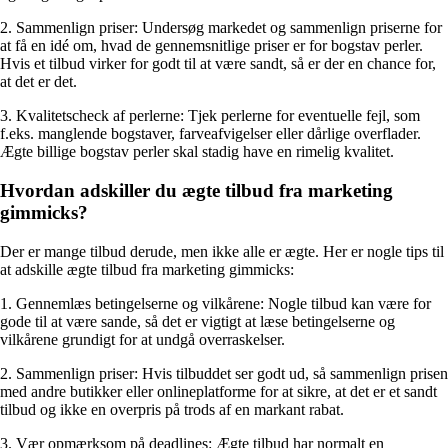
2. Sammenlign priser: Undersøg markedet og sammenlign priserne for
at få en idé om, hvad de gennemsnitlige priser er for bogstav perler.
Hvis et tilbud virker for godt til at være sandt, så er der en chance for,
at det er det.
3. Kvalitetscheck af perlerne: Tjek perlerne for eventuelle fejl, som
f.eks. manglende bogstaver, farveafvigelser eller dårlige overflader.
Ægte billige bogstav perler skal stadig have en rimelig kvalitet.
Hvordan adskiller du ægte tilbud fra marketing
gimmicks?
Der er mange tilbud derude, men ikke alle er ægte. Her er nogle tips til
at adskille ægte tilbud fra marketing gimmicks:
1. Gennemlæs betingelserne og vilkårene: Nogle tilbud kan være for
gode til at være sande, så det er vigtigt at læse betingelserne og
vilkårene grundigt for at undgå overraskelser.
2. Sammenlign priser: Hvis tilbuddet ser godt ud, så sammenlign prisen
med andre butikker eller onlineplatforme for at sikre, at det er et sandt
tilbud og ikke en overpris på trods af en markant rabat.
3. Vær opmærksom på deadlines: Ægte tilbud har normalt en