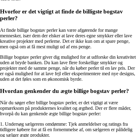
Hvorfor er det vigtigt at finde de billigste bogstav
perler?
At finde billige bogstav perler kan være afgørende for mange
mennesker, især dem der elsker at lave deres egne smykker eller lave
kreative projekter med perlerne. Det er ikke kun om at spare penge,
men også om at få mest muligt ud af ens penge.
Billige bogstav perler giver dig mulighed for at udforske din kreativitet
uden at bryde banken. Du kan lave flere forskellige smykker og
projekter med de samme penge, når du køber perler til en lav pris. Der
er også mulighed for at lave fejl eller eksperimentere med nye designs,
uden at det føles som en økonomisk byrde.
Hvordan genkender du ægte billige bogstav perler?
Når du søger efter billige bogstav perler, er det vigtigt at være
opmærksom på produkternes kvalitet og ægthed. Der er flere måder,
hvorpå du kan genkende ægte billige bogstav perler:
1. Undersøg sælgerens omdømme: Tjek anmeldelser og ratings fra
tidligere købere for at få en fornemmelse af, om sælgeren er pålidelig
og sælger ægte produkter.