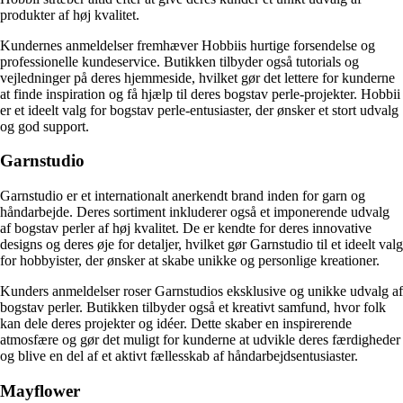
produkter af høj kvalitet.
Kundernes anmeldelser fremhæver Hobbiis hurtige forsendelse og
professionelle kundeservice. Butikken tilbyder også tutorials og
vejledninger på deres hjemmeside, hvilket gør det lettere for kunderne
at finde inspiration og få hjælp til deres bogstav perle-projekter. Hobbii
er et ideelt valg for bogstav perle-entusiaster, der ønsker et stort udvalg
og god support.
Garnstudio
Garnstudio er et internationalt anerkendt brand inden for garn og
håndarbejde. Deres sortiment inkluderer også et imponerende udvalg
af bogstav perler af høj kvalitet. De er kendte for deres innovative
designs og deres øje for detaljer, hvilket gør Garnstudio til et ideelt valg
for hobbyister, der ønsker at skabe unikke og personlige kreationer.
Kunders anmeldelser roser Garnstudios eksklusive og unikke udvalg af
bogstav perler. Butikken tilbyder også et kreativt samfund, hvor folk
kan dele deres projekter og idéer. Dette skaber en inspirerende
atmosfære og gør det muligt for kunderne at udvikle deres færdigheder
og blive en del af et aktivt fællesskab af håndarbejdsentusiaster.
Mayflower