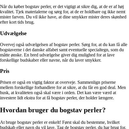
Når du køber bogstav perler, er det vigtigt at sikre dig, at de er af høj
kvalitet. Tjek materialerne og sørg for, at de er holdbare og ikke nemt
mister farven. Du vil ikke have, at dine smykker mister deres skønhed
efter kort tids brug.
Udvælgelse
Overvej også udvælgelsen af bogstav perler. Sørg for, at du kan få alle
bogstaverne i det danske alfabet samt eventuelle specialtegn, som du
måtte ønske. En bred udvælgelse giver dig mulighed for at lave
forskellige budskaber eller navne, når du laver smykker.
Pris
Prisen er også en vigtig faktor at overveje. Sammenlign priserne
mellem forskellige forhandlere for at sikre, at du får en god deal. Men
husk, at kvaliteten også skal være i orden. Det kan være værd at
investere lidt ekstra for at få bogstav perler, der holder længere.
Hvordan bruger du bogstav perler?
At bruge bogstav perler er enkelt! Først skal du bestemme, hvilket
budskab eller navn du vil lave. Tag de bogstav perler, du har brug for,