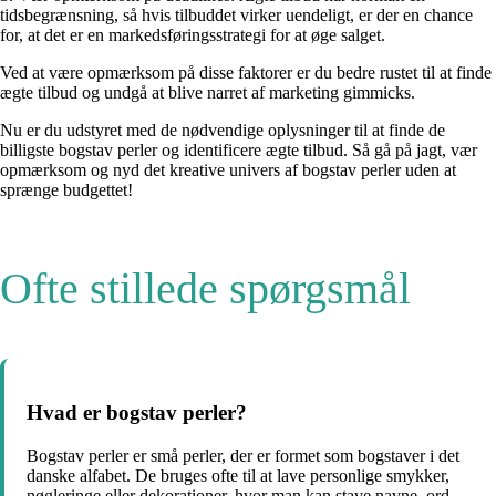
tidsbegrænsning, så hvis tilbuddet virker uendeligt, er der en chance
for, at det er en markedsføringsstrategi for at øge salget.
Ved at være opmærksom på disse faktorer er du bedre rustet til at finde
ægte tilbud og undgå at blive narret af marketing gimmicks.
Nu er du udstyret med de nødvendige oplysninger til at finde de
billigste bogstav perler og identificere ægte tilbud. Så gå på jagt, vær
opmærksom og nyd det kreative univers af bogstav perler uden at
sprænge budgettet!
Ofte stillede spørgsmål
Hvad er bogstav perler?
Bogstav perler er små perler, der er formet som bogstaver i det
danske alfabet. De bruges ofte til at lave personlige smykker,
nøgleringe eller dekorationer, hvor man kan stave navne, ord