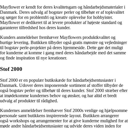
Mayflower er kendt for deres kvalitetsgarn og håndarbejdsmaterialer i
Danmark. Deres udvalg af bogstav perler og tilbehør er af topkvalitet
og sørger for en problemfri og kreativ oplevelse for hobbyister.
Mayflower er dedikeret til at levere produkter af højeste standard og
garanterer tilfredshed hos deres kunder.
Kunders anmeldelser fremhæver Mayflowers produktkvalitet og
hurtige levering. Butikken tilbyder også gratis mønstre og vejledninger
til bogstav perle-projekter på deres hjemmeside. Dette gør det muligt
for kunderne at komme i gang med deres håndarbejde med det samme
og finde inspiration til nye kreationer.
Stof 2000
Stof 2000 er en populær butikskæde for håndarbejdsentusiaster i
Danmark. Udover deres imponerende sortiment af stoffer tilbyder de
også bogstav perler og tilbehør til deres kunder. Stof 2000 stræber efter
at imødekomme kundernes behov og ønsker, og har altid et bredt
udvalg af produkter til rådighed.
Kundernes anmeldelser fremhæver Stof 2000s venlige og hjælpsomme
personale samt butikkens inspirerende layout. Butikken arrangerer
også workshops og arrangementer for at give kunderne mulighed for at
møde andre håndarbejdsentusiaster og udvide deres viden inden for