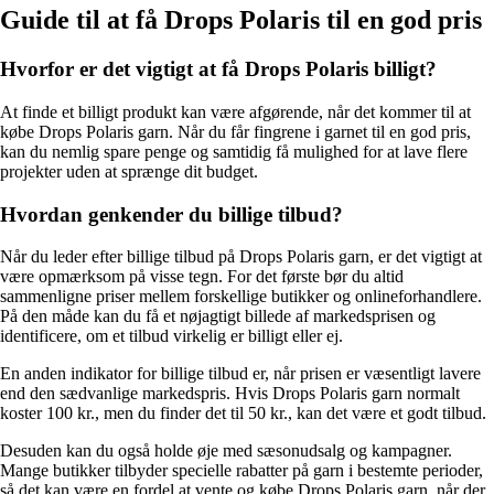
Guide til at få Drops Polaris til en god pris
Hvorfor er det vigtigt at få Drops Polaris billigt?
At finde et billigt produkt kan være afgørende, når det kommer til at
købe Drops Polaris garn. Når du får fingrene i garnet til en god pris,
kan du nemlig spare penge og samtidig få mulighed for at lave flere
projekter uden at sprænge dit budget.
Hvordan genkender du billige tilbud?
Når du leder efter billige tilbud på Drops Polaris garn, er det vigtigt at
være opmærksom på visse tegn. For det første bør du altid
sammenligne priser mellem forskellige butikker og onlineforhandlere.
På den måde kan du få et nøjagtigt billede af markedsprisen og
identificere, om et tilbud virkelig er billigt eller ej.
En anden indikator for billige tilbud er, når prisen er væsentligt lavere
end den sædvanlige markedspris. Hvis Drops Polaris garn normalt
koster 100 kr., men du finder det til 50 kr., kan det være et godt tilbud.
Desuden kan du også holde øje med sæsonudsalg og kampagner.
Mange butikker tilbyder specielle rabatter på garn i bestemte perioder,
så det kan være en fordel at vente og købe Drops Polaris garn, når der