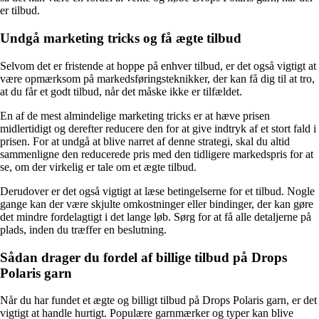
er tilbud.
Undgå marketing tricks og få ægte tilbud
Selvom det er fristende at hoppe på enhver tilbud, er det også vigtigt at
være opmærksom på markedsføringsteknikker, der kan få dig til at tro,
at du får et godt tilbud, når det måske ikke er tilfældet.
En af de mest almindelige marketing tricks er at hæve prisen
midlertidigt og derefter reducere den for at give indtryk af et stort fald i
prisen. For at undgå at blive narret af denne strategi, skal du altid
sammenligne den reducerede pris med den tidligere markedspris for at
se, om der virkelig er tale om et ægte tilbud.
Derudover er det også vigtigt at læse betingelserne for et tilbud. Nogle
gange kan der være skjulte omkostninger eller bindinger, der kan gøre
det mindre fordelagtigt i det lange løb. Sørg for at få alle detaljerne på
plads, inden du træffer en beslutning.
Sådan drager du fordel af billige tilbud på Drops
Polaris garn
Når du har fundet et ægte og billigt tilbud på Drops Polaris garn, er det
vigtigt at handle hurtigt. Populære garnmærker og typer kan blive