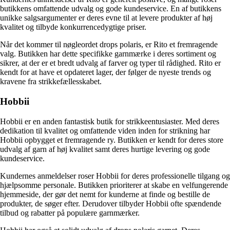
butikkens omfattende udvalg og gode kundeservice. En af butikkens
unikke salgsargumenter er deres evne til at levere produkter af høj
kvalitet og tilbyde konkurrencedygtige priser.
Når det kommer til nøgleordet drops polaris, er Rito et fremragende
valg. Butikken har dette specifikke garnmærke i deres sortiment og
sikrer, at der er et bredt udvalg af farver og typer til rådighed. Rito er
kendt for at have et opdateret lager, der følger de nyeste trends og
kravene fra strikkefællesskabet.
Hobbii
Hobbii er en anden fantastisk butik for strikkeentusiaster. Med deres
dedikation til kvalitet og omfattende viden inden for strikning har
Hobbii opbygget et fremragende ry. Butikken er kendt for deres store
udvalg af garn af høj kvalitet samt deres hurtige levering og gode
kundeservice.
Kundernes anmeldelser roser Hobbii for deres professionelle tilgang og
hjælpsomme personale. Butikken prioriterer at skabe en velfungerende
hjemmeside, der gør det nemt for kunderne at finde og bestille de
produkter, de søger efter. Derudover tilbyder Hobbii ofte spændende
tilbud og rabatter på populære garnmærker.