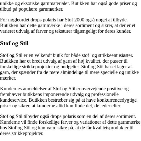
unikke og eksotiske garnmaterialer. Butikken har også gode priser og
tilbud på populære garnmærker.
For nøgleordet drops polaris har Stof 2000 også noget at tilbyde.
Butikken har dette garnmærke i deres sortiment og sikrer, at der er et
varieret udvalg af farver og teksturer tilgængeligt for deres kunder.
Stof og Stil
Stof og Stil er en velkendt butik for både stof- og strikkeentusiaster.
Butikken har et bredt udvalg af garn af høj kvalitet, der passer til
forskellige strikkeprojekter og budgetter. Stof og Stil har et lager af
garn, der spænder fra de mere almindelige til mere specielle og unikke
mærker.
Kundernes anmeldelser af Stof og Stil er overvejende positive og
fremhæver butikkens imponerende udvalg og professionelle
kundeservice. Butikken bestræber sig på at have konkurrencedygtige
priser og sikrer, at kunderne altid kan finde det, de leder efter.
Stof og Stil tilbyder også drops polaris som en del af deres sortiment.
Kunderne vil finde forskellige farver og variationer af dette garnmærke
hos Stof og Stil og kan være sikre på, at de får kvalitetsprodukter til
deres strikkeprojekter.