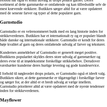
Hobbii har også et solidt udvalg af drops polaris garnet. Deres
sortiment af dette garnmærke er omfattende og kan tilfredsstille selv de
mest krævende strikkere. Butikken sørger altid for at være opdateret
med de seneste farver og typer af dette populære garn.
Garnstudio
Garnstudio er en velrenommeret butik med en lang historie inden for
strikkeverdenen. Butikken har et internationalt ry og er populær blandt
både danske og internationale strikkere. Garnstudio er kendt for deres
høje kvalitet af garn og deres omfattende udvalg af farver og teksturer.
Kundernes anmeldelser af Garnstudio er generelt meget positive.
Butikkens popularitet skyldes deres store udvalg af garnmærker og
deres evne til at imødekomme forskellige strikkebehov. Derudover
værdsætter kunderne deres hurtige levering og gode kundeservice.
I forhold til nøgleordet drops polaris, er Garnstudio også et ideelt valg.
Butikken sikrer, at dette garnmærke er tilgængeligt i forskellige farver
og sørger for, at der altid er et bredt udvalg at vælge imellem.
Garnstudio prioriterer altid at være opdateret med de nyeste tendenser
inden for strikkeverdenen.
Mayflower