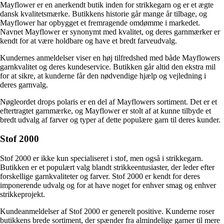
Mayflower er en anerkendt butik inden for strikkegarn og er et ægte
dansk kvalitetsmærke. Butikkens historie går mange år tilbage, og
Mayflower har opbygget et fremragende omdømme i markedet.
Navnet Mayflower er synonymt med kvalitet, og deres garnmærker er
kendt for at være holdbare og have et bredt farveudvalg.
Kundernes anmeldelser viser en høj tilfredshed med både Mayflowers
garnkvalitet og deres kundeservice. Butikken går altid den ekstra mil
for at sikre, at kunderne får den nødvendige hjælp og vejledning i
deres garnvalg.
Nøgleordet drops polaris er en del af Mayflowers sortiment. Det er et
eftertragtet garnmærke, og Mayflower er stolt af at kunne tilbyde et
bredt udvalg af farver og typer af dette populære garn til deres kunder.
Stof 2000
Stof 2000 er ikke kun specialiseret i stof, men også i strikkegarn.
Butikken er et populært valg blandt strikkeentusiaster, der leder efter
forskellige garnkvaliteter og farver. Stof 2000 er kendt for deres
imponerende udvalg og for at have noget for enhver smag og enhver
strikkeprojekt.
Kundeanmeldelser af Stof 2000 er generelt positive. Kunderne roser
butikkens brede sortiment, der spænder fra almindelige garner til mere