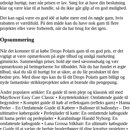
udsolgt hurtigt, især når prisen er lav. Sørg for at have din beslutning
klar og være klar til at handle, så du ikke går glip af en god mulighed.
Det kan også være en god idé at købe mere end én nøgle garn, hvis
rabatten er værdifuld. På den måde kan du have nok garn til flere
projekter eller være forberedt, når du har brug for det igen.
Opsummering
Når det kommer til at købe Drops Polaris garn til en god pris, er det
vigtigt at være opmærksom på ægte tilbud og undgå marketing
gimmicks. Sammenlign priser, hold øje med sæsonudsalg og vær
opmærksom på betingelserne for tilbuddet. Når du har fundet et ægte
tilbud, skal du slå til hurtigt for at sikre, at du får produktet til den
bedste pris. Med disse tips kan du få dit Drops Polaris garn billigt og
nyde fantastiske strikkeprojekter uden at brænde din pengepung.
Andre populære artikler:
En guide til nem pleje og klassisk stil med
Mayflower Easy Care Classic
•
Knytteteknikker: Omfattende guide til
begyndere
•
Komplet guide til køb af refleksgarn (refleks garn)
•
Hama
Perler – En Omfattende Guide til Købere
•
Balloner til ballondyr – Det
ultimative køberguide
•
Perleplader til katte: En omfattende købsguide
til hama perler og perleplader
•
Karabinhage Harald Nyborg: En
omfattende købsguide
•
Lana Grossa Silkhair: En ultimativ købsguide
•
Guide til at vælge de bedste broderibøger til dine kreative projekter
•