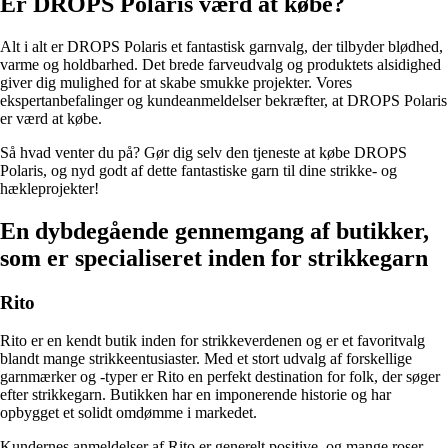
Er DROPS Polaris værd at købe?
Alt i alt er DROPS Polaris et fantastisk garnvalg, der tilbyder blødhed,
varme og holdbarhed. Det brede farveudvalg og produktets alsidighed
giver dig mulighed for at skabe smukke projekter. Vores
ekspertanbefalinger og kundeanmeldelser bekræfter, at DROPS Polaris
er værd at købe.
Så hvad venter du på? Gør dig selv den tjeneste at købe DROPS
Polaris, og nyd godt af dette fantastiske garn til dine strikke- og
hækleprojekter!
En dybdegående gennemgang af butikker,
som er specialiseret inden for strikkegarn
Rito
Rito er en kendt butik inden for strikkeverdenen og er et favoritvalg
blandt mange strikkeentusiaster. Med et stort udvalg af forskellige
garnmærker og -typer er Rito en perfekt destination for folk, der søger
efter strikkegarn. Butikken har en imponerende historie og har
opbygget et solidt omdømme i markedet.
Kundernes anmeldelser af Rito er generelt positive, og mange roser