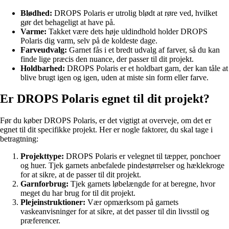
Blødhed:
DROPS Polaris er utrolig blødt at røre ved, hvilket
gør det behageligt at have på.
Varme:
Takket være dets høje uldindhold holder DROPS
Polaris dig varm, selv på de koldeste dage.
Farveudvalg:
Garnet fås i et bredt udvalg af farver, så du kan
finde lige præcis den nuance, der passer til dit projekt.
Holdbarhed:
DROPS Polaris er et holdbart garn, der kan tåle at
blive brugt igen og igen, uden at miste sin form eller farve.
Er DROPS Polaris egnet til dit projekt?
Før du køber DROPS Polaris, er det vigtigt at overveje, om det er
egnet til dit specifikke projekt. Her er nogle faktorer, du skal tage i
betragtning:
Projekttype:
DROPS Polaris er velegnet til tæpper, ponchoer
og huer. Tjek garnets anbefalede pindestørrelser og hæklekroge
for at sikre, at de passer til dit projekt.
Garnforbrug:
Tjek garnets løbelængde for at beregne, hvor
meget du har brug for til dit projekt.
Plejeinstruktioner:
Vær opmærksom på garnets
vaskeanvisninger for at sikre, at det passer til din livsstil og
præferencer.