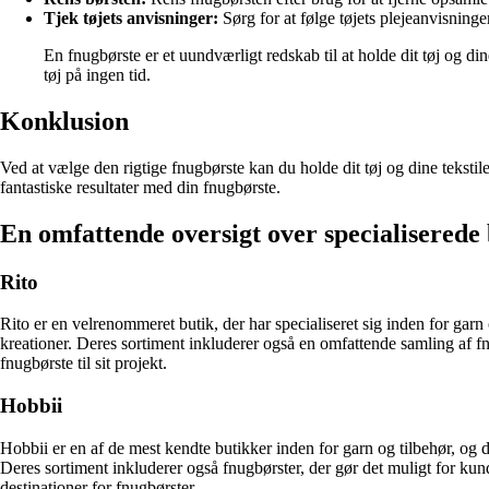
Tjek tøjets anvisninger:
Sørg for at følge tøjets plejeanvisninge
En fnugbørste er et uundværligt redskab til at holde dit tøj og dine
tøj på ingen tid.
Konklusion
Ved at vælge den rigtige fnugbørste kan du holde dit tøj og dine tekstil
fantastiske resultater med din fnugbørste.
En omfattende oversigt over specialiserede 
Rito
Rito er en velrenommeret butik, der har specialiseret sig inden for garn
kreationer. Deres sortiment inkluderer også en omfattende samling af fnu
fnugbørste til sit projekt.
Hobbii
Hobbii er en af de mest kendte butikker inden for garn og tilbehør, og d
Deres sortiment inkluderer også fnugbørster, der gør det muligt for kun
destinationer for fnugbørster.