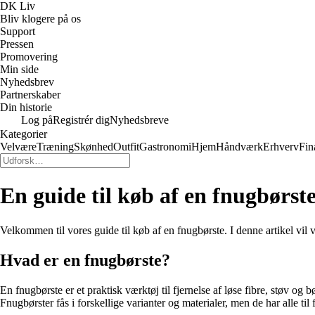
DK Liv
Bliv klogere på os
Support
Pressen
Promovering
Min side
Nyhedsbrev
Partnerskaber
Din historie
Log på
Registrér dig
Nyhedsbreve
Kategorier
Velvære
Træning
Skønhed
Outfit
Gastronomi
Hjem
Håndværk
Erhverv
Fin
En guide til køb af en fnugbørst
Velkommen til vores guide til køb af en fnugbørste. I denne artikel vil vi
Hvad er en fnugbørste?
En fnugbørste er et praktisk værktøj til fjernelse af løse fibre, støv og bør
Fnugbørster fås i forskellige varianter og materialer, men de har alle til 