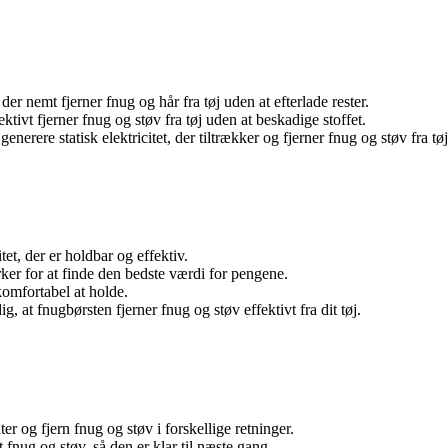
 der nemt fjerner fnug og hår fra tøj uden at efterlade rester.
ktivt fjerner fnug og støv fra tøj uden at beskadige stoffet.
generere statisk elektricitet, der tiltrækker og fjerner fnug og støv fra tøj
et, der er holdbar og effektiv.
 for at finde den bedste værdi for pengene.
omfortabel at holde.
, at fnugbørsten fjerner fnug og støv effektivt fra dit tøj.
er og fjern fnug og støv i forskellige retninger.
 fnug og støv, så den er klar til næste gang.