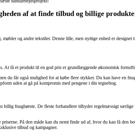
t næste håndarbejdsprojekt!
igheden af at finde tilbud og billige produkte
øj, møbler og andre tekstiler. Denne lille, men nyttige enhed er designet 
g pris. At få et produkt til en god pris er grundlæggende økonomisk fornu
en du får også mulighed for at købe flere stykker. Du kan have en fnugbø
 topform uden at gå på kompromis med pengene i din tegnebog.
n billig fnugbørste. De fleste forhandlere tilbyder regelmæssigt særlige
ne priserne. På den måde kan du nemt finde ud af, hvor du kan få den be
eksklusive tilbud og kampagner.