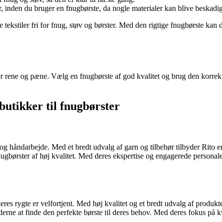
r, inden du bruger en fnugbørste, da nogle materialer kan blive beskadig
 tekstiler fri for fnug, støv og børster. Med den rigtige fnugbørste kan d
er rene og pæne. Vælg en fnugbørste af god kvalitet og brug den korrekt 
butikker til fnugbørster
 og håndarbejde. Med et bredt udvalg af garn og tilbehør tilbyder Rito en
gbørster af høj kvalitet. Med deres ekspertise og engagerede personale e
eres rygte er velfortjent. Med høj kvalitet og et bredt udvalg af produkt
derne at finde den perfekte børste til deres behov. Med deres fokus på k