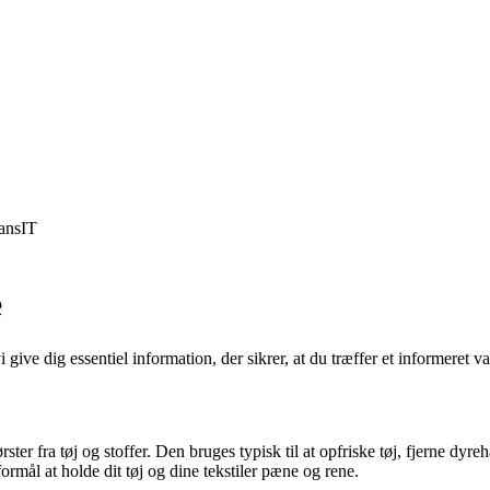
ans
IT
e
 give dig essentiel information, der sikrer, at du træffer et informeret v
ster fra tøj og stoffer. Den bruges typisk til at opfriske tøj, fjerne dyrehå
formål at holde dit tøj og dine tekstiler pæne og rene.