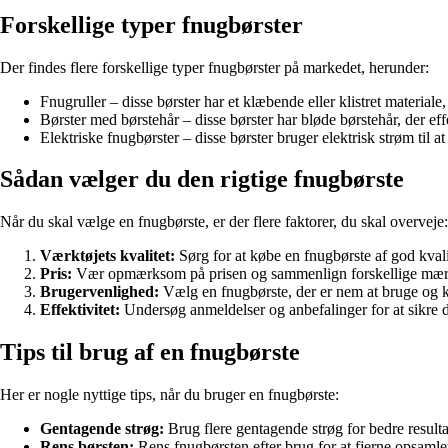
Forskellige typer fnugbørster
Der findes flere forskellige typer fnugbørster på markedet, herunder:
Fnugruller – disse børster har et klæbende eller klistret materiale,
Børster med børstehår – disse børster har bløde børstehår, der effe
Elektriske fnugbørster – disse børster bruger elektrisk strøm til at 
Sådan vælger du den rigtige fnugbørste
Når du skal vælge en fnugbørste, er der flere faktorer, du skal overveje:
Værktøjets kvalitet:
Sørg for at købe en fnugbørste af god kvalit
Pris:
Vær opmærksom på prisen og sammenlign forskellige mærker
Brugervenlighed:
Vælg en fnugbørste, der er nem at bruge og k
Effektivitet:
Undersøg anmeldelser og anbefalinger for at sikre dig
Tips til brug af en fnugbørste
Her er nogle nyttige tips, når du bruger en fnugbørste:
Gentagende strøg:
Brug flere gentagende strøg for bedre resultat
Rens børsten:
Rens fnugbørsten efter brug for at fjerne opsamlet