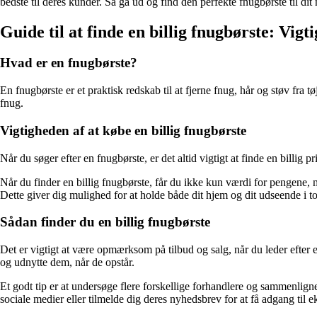
bedste til deres kunder. Så gå ud og find den perfekte fnugbørste til di
Guide til at finde en billig fnugbørste: Vigt
Hvad er en fnugbørste?
En fnugbørste er et praktisk redskab til at fjerne fnug, hår og støv fra t
fnug.
Vigtigheden af at købe en billig fnugbørste
Når du søger efter en fnugbørste, er det altid vigtigt at finde en billi
Når du finder en billig fnugbørste, får du ikke kun værdi for pengene, m
Dette giver dig mulighed for at holde både dit hjem og dit udseende i
Sådan finder du en billig fnugbørste
Det er vigtigt at være opmærksom på tilbud og salg, når du leder efter e
og udnytte dem, når de opstår.
Et godt tip er at undersøge flere forskellige forhandlere og sammenlig
sociale medier eller tilmelde dig deres nyhedsbrev for at få adgang til 