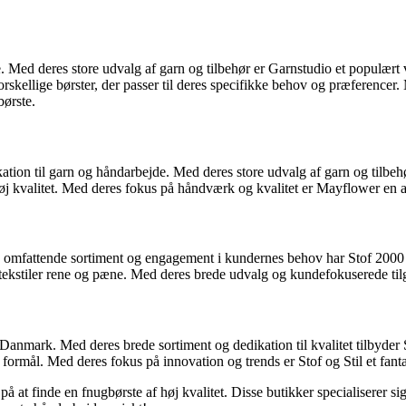
e. Med deres store udvalg af garn og tilbehør er Garnstudio et populært
forskellige børster, der passer til deres specifikke behov og præferencer
børste.
ikation til garn og håndarbejde. Med deres store udvalg af garn og tilb
øj kvalitet. Med deres fokus på håndværk og kvalitet er Mayflower en af
es omfattende sortiment og engagement i kundernes behov har Stof 2000 
e tekstiler rene og pæne. Med deres brede udvalg og kundefokuserede tilga
i Danmark. Med deres brede sortiment og dedikation til kvalitet tilbyder S
 formål. Med deres fokus på innovation og trends er Stof og Stil et fanta
 at finde en fnugbørste af høj kvalitet. Disse butikker specialiserer sig 