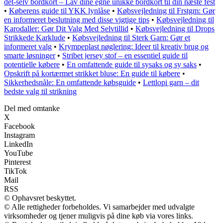
det-selv bordkort – Lav dine egne unikke bordkort til din næste fest
•
Køberens guide til YKK lynlåse
•
Købsvejledning til Frstgm: Gør
en informeret beslutning med disse vigtige tips
•
Købsvejledning til
Karodaller: Gør Dit Valg Med Selvtillid
•
Købsvejledning til Drops
Strikkede Karklude
•
Købsvejledning til Sterk Garn: Gør et
informeret valg
•
Krympeplast nøglering: Ideer til kreativ brug og
smarte løsninger
•
Stribet jersey stof – en essentiel guide til
potentielle købere
•
En omfattende guide til sysaks og sy saks
•
Opskrift på kortærmet strikket bluse: En guide til købere
•
Sikkerhedsnåle: En omfattende købsguide
•
Lettlopi garn – dit
bedste valg til strikning
Del med omtanke
X
Facebook
Instagram
LinkedIn
YouTube
Pinterest
TikTok
Mail
RSS
© Ophavsret beskyttet.
© Alle rettigheder forbeholdes. Vi samarbejder med udvalgte
virksomheder og tjener muligvis på dine køb via vores links.