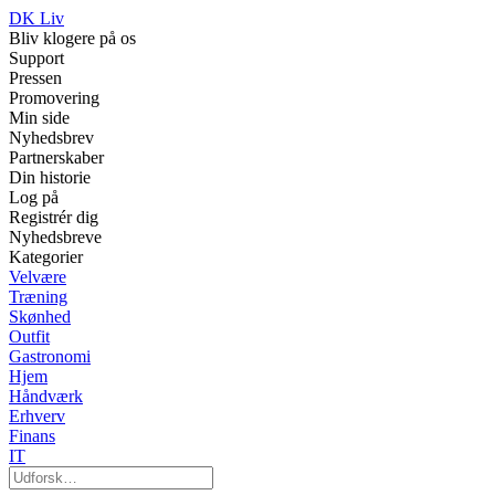
DK Liv
Bliv klogere på os
Support
Pressen
Promovering
Min side
Nyhedsbrev
Partnerskaber
Din historie
Log på
Registrér dig
Nyhedsbreve
Kategorier
Velvære
Træning
Skønhed
Outfit
Gastronomi
Hjem
Håndværk
Erhverv
Finans
IT