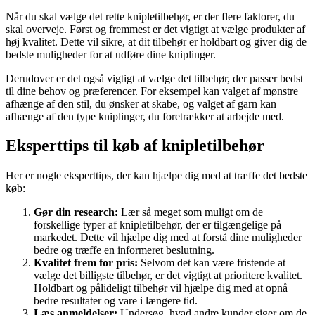
Når du skal vælge det rette knipletilbehør, er der flere faktorer, du
skal overveje. Først og fremmest er det vigtigt at vælge produkter af
høj kvalitet. Dette vil sikre, at dit tilbehør er holdbart og giver dig de
bedste muligheder for at udføre dine kniplinger.
Derudover er det også vigtigt at vælge det tilbehør, der passer bedst
til dine behov og præferencer. For eksempel kan valget af mønstre
afhænge af den stil, du ønsker at skabe, og valget af garn kan
afhænge af den type kniplinger, du foretrækker at arbejde med.
Eksperttips til køb af knipletilbehør
Her er nogle eksperttips, der kan hjælpe dig med at træffe det bedste
køb:
Gør din research:
Lær så meget som muligt om de
forskellige typer af knipletilbehør, der er tilgængelige på
markedet. Dette vil hjælpe dig med at forstå dine muligheder
bedre og træffe en informeret beslutning.
Kvalitet frem for pris:
Selvom det kan være fristende at
vælge det billigste tilbehør, er det vigtigt at prioritere kvalitet.
Holdbart og pålideligt tilbehør vil hjælpe dig med at opnå
bedre resultater og vare i længere tid.
Læs anmeldelser:
Undersøg, hvad andre kunder siger om de