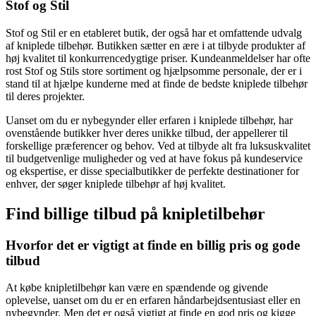
Stof og Stil
Stof og Stil er en etableret butik, der også har et omfattende udvalg
af kniplede tilbehør. Butikken sætter en ære i at tilbyde produkter af
høj kvalitet til konkurrencedygtige priser. Kundeanmeldelser har ofte
rost Stof og Stils store sortiment og hjælpsomme personale, der er i
stand til at hjælpe kunderne med at finde de bedste kniplede tilbehør
til deres projekter.
Uanset om du er nybegynder eller erfaren i kniplede tilbehør, har
ovenstående butikker hver deres unikke tilbud, der appellerer til
forskellige præferencer og behov. Ved at tilbyde alt fra luksuskvalitet
til budgetvenlige muligheder og ved at have fokus på kundeservice
og ekspertise, er disse specialbutikker de perfekte destinationer for
enhver, der søger kniplede tilbehør af høj kvalitet.
Find billige tilbud på knipletilbehør
Hvorfor det er vigtigt at finde en billig pris og gode
tilbud
At købe knipletilbehør kan være en spændende og givende
oplevelse, uanset om du er en erfaren håndarbejdsentusiast eller en
nybegynder. Men det er også vigtigt at finde en god pris og kigge