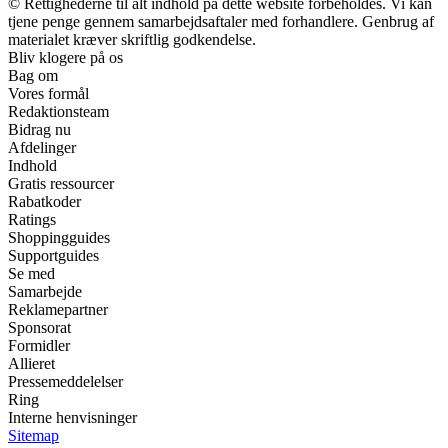
© Rettighederne til alt indhold på dette website forbeholdes. Vi kan
tjene penge gennem samarbejdsaftaler med forhandlere. Genbrug af
materialet kræver skriftlig godkendelse.
Bliv klogere på os
Bag om
Vores formål
Redaktionsteam
Bidrag nu
Afdelinger
Indhold
Gratis ressourcer
Rabatkoder
Ratings
Shoppingguides
Supportguides
Se med
Samarbejde
Reklamepartner
Sponsorat
Formidler
Allieret
Pressemeddelelser
Ring
Interne henvisninger
Sitemap