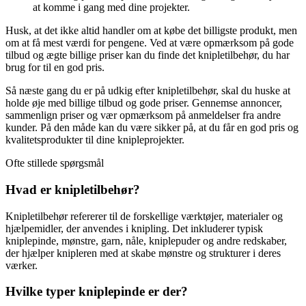
at komme i gang med dine projekter.
Husk, at det ikke altid handler om at købe det billigste produkt, men
om at få mest værdi for pengene. Ved at være opmærksom på gode
tilbud og ægte billige priser kan du finde det knipletilbehør, du har
brug for til en god pris.
Så næste gang du er på udkig efter knipletilbehør, skal du huske at
holde øje med billige tilbud og gode priser. Gennemse annoncer,
sammenlign priser og vær opmærksom på anmeldelser fra andre
kunder. På den måde kan du være sikker på, at du får en god pris og
kvalitetsprodukter til dine knipleprojekter.
Ofte stillede spørgsmål
Hvad er knipletilbehør?
Knipletilbehør refererer til de forskellige værktøjer, materialer og
hjælpemidler, der anvendes i knipling. Det inkluderer typisk
kniplepinde, mønstre, garn, nåle, kniplepuder og andre redskaber,
der hjælper knipleren med at skabe mønstre og strukturer i deres
værker.
Hvilke typer kniplepinde er der?