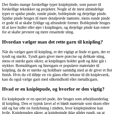
Der findes mange forskellige typer kniplepinde, som passer til
forskellige teknikker og projekter. Nogle af de mest almindelige
typer er spidse pinde, runde pinde, boblepinde og drejelige pinde.
Spidse pinde bruges til mere detaljerede mønstre, mens runde pinde
er gode til at skabe fyldige og afrundede former. Boblepinde bruges
til at lave huller eller øjer i kniplingen, og drejelige pinde kan rotere
for at skabe jævnere og mere ensartede sting.
Hvordan vælger man det rette garn til knipling?
Når du vælger garn til knipling, er det vigtigt at finde et garn, der er
tyndt og stærkt. Tyndt garn giver mere præcise og delikate sting,
mens et stærkt garn sikrer, at kniplingen holder godt og ikke går i
stykker. Bomuldsgarn og linengarn er populære materialer til
knipling, da de er stærke og holdbare samtidig med at de giver et flot
finish. Hvis du vil tilføje en vis glans eller tekstur til dit knipleværk,
kan du også vælge garn med silkeindhold eller metallicgarn.
Hvad er en kniplepude, og hvorfor er den vigtig?
En kniplepude er en speciel pude, der bruges som arbejdsunderlag
til knipling. Den er typisk lavet af et blødt materiale som skum eller
uld og har ofte en fordybning i midten, hvor kniplepindene kan
hvile. Kniplepuden sikrer, at kniplepinde ikke glider rundt, og at