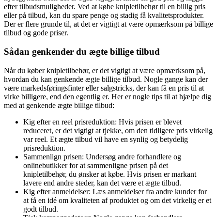
efter tilbudsmuligheder. Ved at købe knipletilbehør til en billig pris
eller på tilbud, kan du spare penge og stadig få kvalitetsprodukter.
Der er flere grunde til, at det er vigtigt at være opmærksom på billige
tilbud og gode priser.
Sådan genkender du ægte billige tilbud
Når du køber knipletilbehør, er det vigtigt at være opmærksom på,
hvordan du kan genkende ægte billige tilbud. Nogle gange kan der
være markedsføringsfinter eller salgstricks, der kan få en pris til at
virke billigere, end den egentlig er. Her er nogle tips til at hjælpe dig
med at genkende ægte billige tilbud:
Kig efter en reel prisreduktion: Hvis prisen er blevet
reduceret, er det vigtigt at tjekke, om den tidligere pris virkelig
var reel. Et ægte tilbud vil have en synlig og betydelig
prisreduktion.
Sammenlign prisen: Undersøg andre forhandlere og
onlinebutikker for at sammenligne prisen på det
knipletilbehør, du ønsker at købe. Hvis prisen er markant
lavere end andre steder, kan det være et ægte tilbud.
Kig efter anmeldelser: Læs anmeldelser fra andre kunder for
at få en idé om kvaliteten af produktet og om det virkelig er et
godt tilbud.