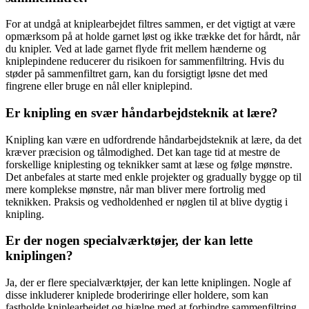
For at undgå at kniplearbejdet filtres sammen, er det vigtigt at være
opmærksom på at holde garnet løst og ikke trække det for hårdt, når
du knipler. Ved at lade garnet flyde frit mellem hænderne og
kniplepindene reducerer du risikoen for sammenfiltring. Hvis du
støder på sammenfiltret garn, kan du forsigtigt løsne det med
fingrene eller bruge en nål eller kniplepind.
Er knipling en svær håndarbejdsteknik at lære?
Knipling kan være en udfordrende håndarbejdsteknik at lære, da det
kræver præcision og tålmodighed. Det kan tage tid at mestre de
forskellige kniplesting og teknikker samt at læse og følge mønstre.
Det anbefales at starte med enkle projekter og gradually bygge op til
mere komplekse mønstre, når man bliver mere fortrolig med
teknikken. Praksis og vedholdenhed er nøglen til at blive dygtig i
knipling.
Er der nogen specialværktøjer, der kan lette
kniplingen?
Ja, der er flere specialværktøjer, der kan lette kniplingen. Nogle af
disse inkluderer kniplede broderiringe eller holdere, som kan
fastholde kniplearbejdet og hjælpe med at forhindre sammenfiltring.