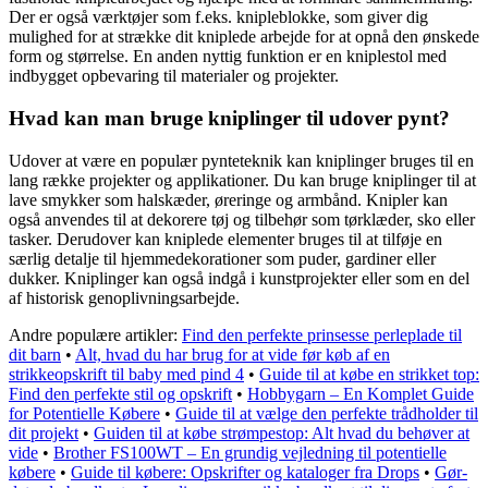
Der er også værktøjer som f.eks. knipleblokke, som giver dig
mulighed for at strække dit kniplede arbejde for at opnå den ønskede
form og størrelse. En anden nyttig funktion er en kniplestol med
indbygget opbevaring til materialer og projekter.
Hvad kan man bruge kniplinger til udover pynt?
Udover at være en populær pynteteknik kan kniplinger bruges til en
lang række projekter og applikationer. Du kan bruge kniplinger til at
lave smykker som halskæder, øreringe og armbånd. Knipler kan
også anvendes til at dekorere tøj og tilbehør som tørklæder, sko eller
tasker. Derudover kan kniplede elementer bruges til at tilføje en
særlig detalje til hjemmedekorationer som puder, gardiner eller
dukker. Kniplinger kan også indgå i kunstprojekter eller som en del
af historisk genoplivningsarbejde.
Andre populære artikler:
Find den perfekte prinsesse perleplade til
dit barn
•
Alt, hvad du har brug for at vide før køb af en
strikkeopskrift til baby med pind 4
•
Guide til at købe en strikket top:
Find den perfekte stil og opskrift
•
Hobbygarn – En Komplet Guide
for Potentielle Købere
•
Guide til at vælge den perfekte trådholder til
dit projekt
•
Guiden til at købe strømpestop: Alt hvad du behøver at
vide
•
Brother FS100WT – En grundig vejledning til potentielle
købere
•
Guide til købere: Opskrifter og kataloger fra Drops
•
Gør-