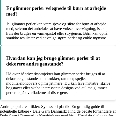
Er glimmer perler velegnede til børn at arbejde
med?
Ja, glimmer perler kan være sjove og sikre for børn at arbejde
med, selvom det anbefales at have voksenovervågning, især
hvis der bruges en varmepistol eller strygejern. Børn kan opnå
smukke resultater ved at vælge større perler og enkle mønstre.
Hvordan kan jeg bruge glimmer perler til at
dekorere andre genstande?
Ud over håndværksprojekter kan glimmer perler bruges til at
dekorere genstande som krukker, rammer, spejle,
mobiltelefoncovers og meget mere. Du kan lave mønstre, skrive
bogstaver eller skabe interessante designs ved at lime glimmer
perlerne på overfladerne af disse genstande.
Andre populære artikler:
Sykasser i plastik: En grundig guide til
potentielle købere
•
Dale Garn Danmark: Find de bedste forhandlere af
Dale Garn i Danmark
•
Karabinhage med lås – Hvad du skal vide før