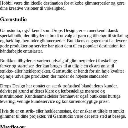
Hobbii være din ideelle destination for at købe glimmerperler og gøre
dine kreative visioner til virkelighed.
Garnstudio
Garnstudio, også kendt som Drops Design, er en anerkendt dansk
specialbutik, der tilbyder et bredt udvalg af garn og tilbehør til strikning
og hækling, herunder glimmerperler. Butikkens engagement i at levere
gode produkter og service har gjort dem til en populær destination for
håndarbejde entusiaster.
Butikken tilbyder et varieret udvalg af glimmerperler i forskellige
farver og størrelser, der kan bruges til at tilføje en ekstra gnist til
strikke- eller hækleprojekter. Garnstudio er kendt for sin høje kvalitet
og nøje udvalgte produkter, der møder de højeste standarder.
Drops Design har opnået en stærk trofasthed blandt deres kunder,
delvist på grund af deres klare og letforståelige mønstre og
instruktioner. Kundeanmeldelser fremhæver også butikkens hurtige
levering, venlige kundeservice og konkurrencedygtige priser.
Hvis du er en strik- eller hækleentusiast, der ønsker at tilføje et smukt
glimmer til dine projekter, vil Garnstudio være det rette sted at besøge.
Mayflower