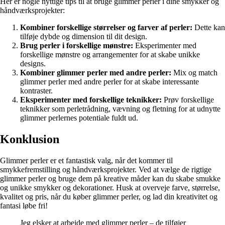
Her er nogle nyttige tips til at bruge glimmer perler i dine smykker og
håndværksprojekter:
Kombiner forskellige størrelser og farver af perler:
Dette kan
tilføje dybde og dimension til dit design.
Brug perler i forskellige mønstre:
Eksperimenter med
forskellige mønstre og arrangementer for at skabe unikke
designs.
Kombiner glimmer perler med andre perler:
Mix og match
glimmer perler med andre perler for at skabe interessante
kontraster.
Eksperimenter med forskellige teknikker:
Prøv forskellige
teknikker som perletrådning, vævning og fletning for at udnytte
glimmer perlernes potentiale fuldt ud.
Konklusion
Glimmer perler er et fantastisk valg, når det kommer til
smykkefremstilling og håndværksprojekter. Ved at vælge de rigtige
glimmer perler og bruge dem på kreative måder kan du skabe smukke
og unikke smykker og dekorationer. Husk at overveje farve, størrelse,
kvalitet og pris, når du køber glimmer perler, og lad din kreativitet og
fantasi løbe fri!
Jeg elsker at arbejde med glimmer perler – de tilføjer