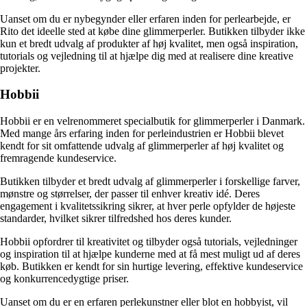
Uanset om du er nybegynder eller erfaren inden for perlearbejde, er
Rito det ideelle sted at købe dine glimmerperler. Butikken tilbyder ikke
kun et bredt udvalg af produkter af høj kvalitet, men også inspiration,
tutorials og vejledning til at hjælpe dig med at realisere dine kreative
projekter.
Hobbii
Hobbii er en velrenommeret specialbutik for glimmerperler i Danmark.
Med mange års erfaring inden for perleindustrien er Hobbii blevet
kendt for sit omfattende udvalg af glimmerperler af høj kvalitet og
fremragende kundeservice.
Butikken tilbyder et bredt udvalg af glimmerperler i forskellige farver,
mønstre og størrelser, der passer til enhver kreativ idé. Deres
engagement i kvalitetssikring sikrer, at hver perle opfylder de højeste
standarder, hvilket sikrer tilfredshed hos deres kunder.
Hobbii opfordrer til kreativitet og tilbyder også tutorials, vejledninger
og inspiration til at hjælpe kunderne med at få mest muligt ud af deres
køb. Butikken er kendt for sin hurtige levering, effektive kundeservice
og konkurrencedygtige priser.
Uanset om du er en erfaren perlekunstner eller blot en hobbyist, vil