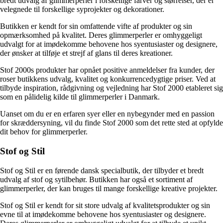
bredt udvalg af glimmerperler i forskellige farver og størrelser, der er
velegnede til forskellige syprojekter og dekorationer.
Butikken er kendt for sin omfattende vifte af produkter og sin
opmærksomhed på kvalitet. Deres glimmerperler er omhyggeligt
udvalgt for at imødekomme behovene hos syentusiaster og designere,
der ønsker at tilføje et strejf af glans til deres kreationer.
Stof 2000s produkter har opnået positive anmeldelser fra kunder, der
roser butikkens udvalg, kvalitet og konkurrencedygtige priser. Ved at
tilbyde inspiration, rådgivning og vejledning har Stof 2000 etableret sig
som en pålidelig kilde til glimmerperler i Danmark.
Uanset om du er en erfaren syer eller en nybegynder med en passion
for skræddersyning, vil du finde Stof 2000 som det rette sted at opfylde
dit behov for glimmerperler.
Stof og Stil
Stof og Stil er en førende dansk specialbutik, der tilbyder et bredt
udvalg af stof og sytilbehør. Butikken har også et sortiment af
glimmerperler, der kan bruges til mange forskellige kreative projekter.
Stof og Stil er kendt for sit store udvalg af kvalitetsprodukter og sin
evne til at imødekomme behovene hos syentusiaster og designere.