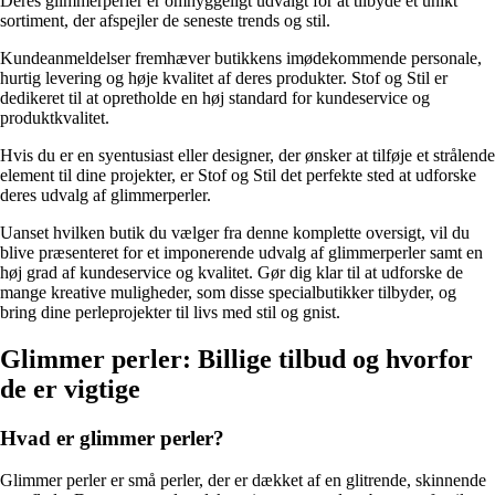
Deres glimmerperler er omhyggeligt udvalgt for at tilbyde et unikt
sortiment, der afspejler de seneste trends og stil.
Kundeanmeldelser fremhæver butikkens imødekommende personale,
hurtig levering og høje kvalitet af deres produkter. Stof og Stil er
dedikeret til at opretholde en høj standard for kundeservice og
produktkvalitet.
Hvis du er en syentusiast eller designer, der ønsker at tilføje et strålende
element til dine projekter, er Stof og Stil det perfekte sted at udforske
deres udvalg af glimmerperler.
Uanset hvilken butik du vælger fra denne komplette oversigt, vil du
blive præsenteret for et imponerende udvalg af glimmerperler samt en
høj grad af kundeservice og kvalitet. Gør dig klar til at udforske de
mange kreative muligheder, som disse specialbutikker tilbyder, og
bring dine perleprojekter til livs med stil og gnist.
Glimmer perler: Billige tilbud og hvorfor
de er vigtige
Hvad er glimmer perler?
Glimmer perler er små perler, der er dækket af en glitrende, skinnende