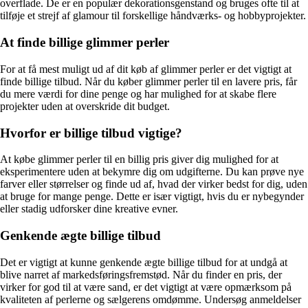
overflade. De er en populær dekorationsgenstand og bruges ofte til at
tilføje et strejf af glamour til forskellige håndværks- og hobbyprojekter.
At finde billige glimmer perler
For at få mest muligt ud af dit køb af glimmer perler er det vigtigt at
finde billige tilbud. Når du køber glimmer perler til en lavere pris, får
du mere værdi for dine penge og har mulighed for at skabe flere
projekter uden at overskride dit budget.
Hvorfor er billige tilbud vigtige?
At købe glimmer perler til en billig pris giver dig mulighed for at
eksperimentere uden at bekymre dig om udgifterne. Du kan prøve nye
farver eller størrelser og finde ud af, hvad der virker bedst for dig, uden
at bruge for mange penge. Dette er især vigtigt, hvis du er nybegynder
eller stadig udforsker dine kreative evner.
Genkende ægte billige tilbud
Det er vigtigt at kunne genkende ægte billige tilbud for at undgå at
blive narret af markedsføringsfremstød. Når du finder en pris, der
virker for god til at være sand, er det vigtigt at være opmærksom på
kvaliteten af ​​perlerne og sælgerens omdømme. Undersøg anmeldelser