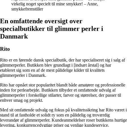
virkelig noget specielt til mine smykker! – Anne,
smykkefremstiller
En omfattende oversigt over
specialbutikker til glimmer perler i
Danmark
Rito
Rito er en førende dansk specialbutik, der har specialiseret sig i salg af
glimmerperler. Butikken blev grundlagt i [indsæt årstal] og har
etableret sig som en af de mest pålidelige kilder til kvalitets
glimmerperler i Danmark.
Rito har opnået stor popularitet blandt både amatører og professionelle
inden for perlearbejde. Butikken tilbyder et omfattende udvalg af
glimmerperler i forskellige stilarter, farver og størrelser, der passer til
enhver smag og projekt.
Med sit omfattende udvalg og fokus på kvalitetssikring har Rito været i
stand til at fastholde et solidt ry som en pålidelig og troværdig
leverandør af glimmerperler. Kundeanmeldelser roser butikkens hurtige
levering, konkurrencedygtige priser og venlige kundeservice.