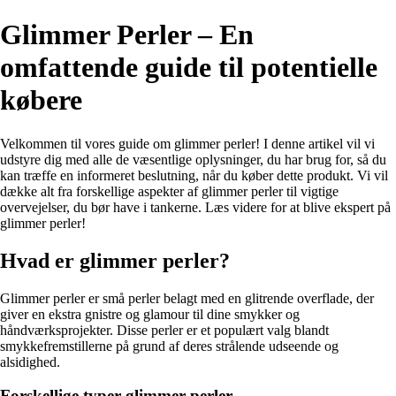
Glimmer Perler – En
omfattende guide til potentielle
købere
Velkommen til vores guide om glimmer perler! I denne artikel vil vi
udstyre dig med alle de væsentlige oplysninger, du har brug for, så du
kan træffe en informeret beslutning, når du køber dette produkt. Vi vil
dække alt fra forskellige aspekter af glimmer perler til vigtige
overvejelser, du bør have i tankerne. Læs videre for at blive ekspert på
glimmer perler!
Hvad er glimmer perler?
Glimmer perler er små perler belagt med en glitrende overflade, der
giver en ekstra gnistre og glamour til dine smykker og
håndværksprojekter. Disse perler er et populært valg blandt
smykkefremstillerne på grund af deres strålende udseende og
alsidighed.
Forskellige typer glimmer perler