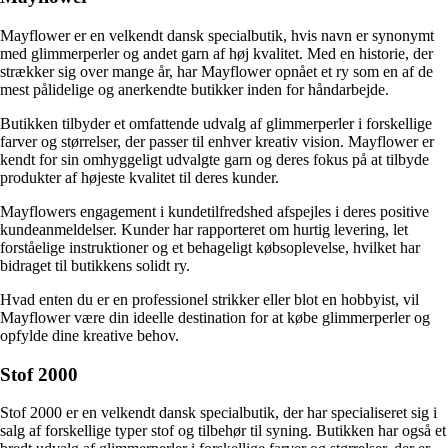
Mayflower er en velkendt dansk specialbutik, hvis navn er synonymt
med glimmerperler og andet garn af høj kvalitet. Med en historie, der
strækker sig over mange år, har Mayflower opnået et ry som en af de
mest pålidelige og anerkendte butikker inden for håndarbejde.
Butikken tilbyder et omfattende udvalg af glimmerperler i forskellige
farver og størrelser, der passer til enhver kreativ vision. Mayflower er
kendt for sin omhyggeligt udvalgte garn og deres fokus på at tilbyde
produkter af højeste kvalitet til deres kunder.
Mayflowers engagement i kundetilfredshed afspejles i deres positive
kundeanmeldelser. Kunder har rapporteret om hurtig levering, let
forståelige instruktioner og et behageligt købsoplevelse, hvilket har
bidraget til butikkens solidt ry.
Hvad enten du er en professionel strikker eller blot en hobbyist, vil
Mayflower være din ideelle destination for at købe glimmerperler og
opfylde dine kreative behov.
Stof 2000
Stof 2000 er en velkendt dansk specialbutik, der har specialiseret sig i
salg af forskellige typer stof og tilbehør til syning. Butikken har også et