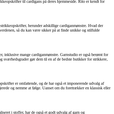
rikkeopskrifter til cardigans på deres hjemmeside. Rito er kendt for
s strikkeopskrifter, herunder adskillige cardiganmønstre. Hvad der
everdenen, så du kan være sikker på at finde unikke og stilfulde
ifter, inklusive mange cardiganmønstre. Garnstudio er også berømt for
g sværhedsgrader gør dem til en af de bedste butikker for strikkere,
keopskrifter er omfattende, og de har også et imponerende udvalg af
ljerede og nemme at følge. Uanset om du foretrækker en klassisk eller
seret i stoffer, har de også et godt udvalg af garn og