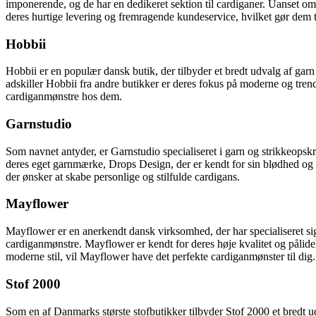
imponerende, og de har en dedikeret sektion til cardiganer. Uanset om d
deres hurtige levering og fremragende kundeservice, hvilket gør dem til 
Hobbii
Hobbii er en populær dansk butik, der tilbyder et bredt udvalg af garn 
adskiller Hobbii fra andre butikker er deres fokus på moderne og trend
cardiganmønstre hos dem.
Garnstudio
Som navnet antyder, er Garnstudio specialiseret i garn og strikkeopskr
deres eget garnmærke, Drops Design, der er kendt for sin blødhed og k
der ønsker at skabe personlige og stilfulde cardigans.
Mayflower
Mayflower er en anerkendt dansk virksomhed, der har specialiseret sig i
cardiganmønstre. Mayflower er kendt for deres høje kvalitet og pålide
moderne stil, vil Mayflower have det perfekte cardiganmønster til dig.
Stof 2000
Som en af Danmarks største stofbutikker tilbyder Stof 2000 et bredt ud