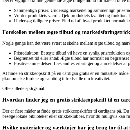
Det er vigtigt at kunne genkende ægte billige tilbud for ikke at blive n
Sammenlign priser: Undersøg markedet og sammenlign priserne på f
Vurder produktets værdi: Tjek produktets kvalitet og funktionalitet
Undersøg tidligere priser: Find ud af, hvad produktet normalt ko
Forskellen mellem ægte tilbud og markedsføringstrick
Nogle gange kan det være svært at skelne mellem ægte tilbud og marke
Prisreduktion: Et ægte tilbud vil have en synlig prisreduktion o
Begrænset tid eller antal: Ægte tilbud har normalt en begrænset 
Positive anmeldelser: Læs andres erfaringer og anmeldelser af pr
At finde en strikkeopskrift på en cardigan gratis er en fantastisk måde
økonomiske fordele og samtidig tilfredsstille din kreativitet.
Ofte stillede spørgsmål
Hvordan finder jeg en gratis strikkeopskrift til en ca
Der er flere måder at finde gratis strikkeopskrifter til cardigans på. 
besøge lokale biblioteker eller strikkeklubber, hvor du muligvis kan fi
Hvilke materialer og værktøjer har jeg brug for til at