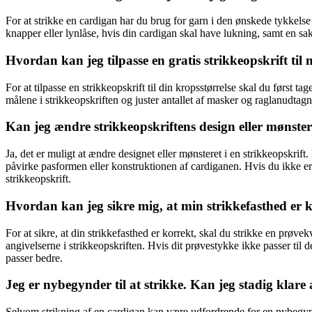
For at strikke en cardigan har du brug for garn i den ønskede tykkelse 
knapper eller lynlåse, hvis din cardigan skal have lukning, samt en sa
Hvordan kan jeg tilpasse en gratis strikkeopskrift til 
For at tilpasse en strikkeopskrift til din kropsstørrelse skal du førs
målene i strikkeopskriften og juster antallet af masker og raglanudtagni
Kan jeg ændre strikkeopskriftens design eller mønste
Ja, det er muligt at ændre designet eller mønsteret i en strikkeopskrift.
påvirke pasformen eller konstruktionen af cardiganen. Hvis du ikke er 
strikkeopskrift.
Hvordan kan jeg sikre mig, at min strikkefasthed er 
For at sikre, at din strikkefasthed er korrekt, skal du strikke en pr
angivelserne i strikkeopskriften. Hvis dit prøvestykke ikke passer til 
passer bedre.
Jeg er nybegynder til at strikke. Kan jeg stadig klare 
Selvom strikning af en cardigan kan være udfordrende for en nybegynde