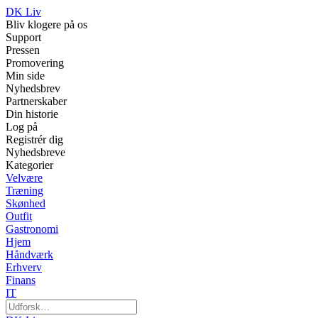
DK Liv
Bliv klogere på os
Support
Pressen
Promovering
Min side
Nyhedsbrev
Partnerskaber
Din historie
Log på
Registrér dig
Nyhedsbreve
Kategorier
Velvære
Træning
Skønhed
Outfit
Gastronomi
Hjem
Håndværk
Erhverv
Finans
IT