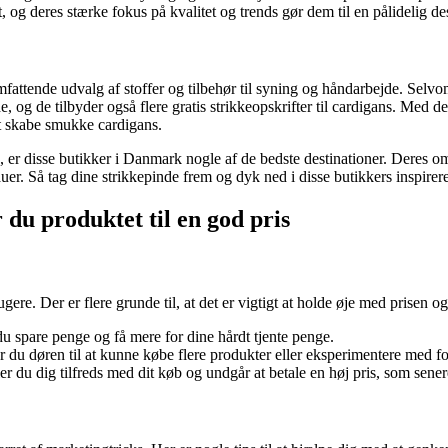
, og deres stærke fokus på kvalitet og trends gør dem til en pålidelig de
mfattende udvalg af stoffer og tilbehør til syning og håndarbejde. Selvo
de, og de tilbyder også flere gratis strikkeopskrifter til cardigans. Med 
 at skabe smukke cardigans.
 er disse butikker i Danmark nogle af de bedste destinationer. Deres omf
eauer. Så tag dine strikkepinde frem og dyk ned i disse butikkers inspir
 du produktet til en god pris
?
rugere. Der er flere grunde til, at det er vigtigt at holde øje med prisen 
du spare penge og få mere for dine hårdt tjente penge.
r du døren til at kunne købe flere produkter eller eksperimentere med for
øler du dig tilfreds med dit køb og undgår at betale en høj pris, som senere