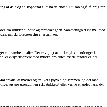
ring af dele og en stoppenål til at hæfte ender. Du kan også få brug for
 længden fra skulder til hofte og ærmelængden. Sammenlign disse mål med
den, når du foretager disse justeringer.
ger eller andre detaljer. Det er vigtigt at huske på, at ændringer kan
rt eller eksperimentere med mindre projekter, før du ændrer en hel
n. Mål antallet af masker og rækker i prøven og sammenlign det med
inde, justere spændingen i dit strikketøj eller vælge et andet garn, der
net til begyndere og følge grundlæggende strikkeinstruktioner. Start