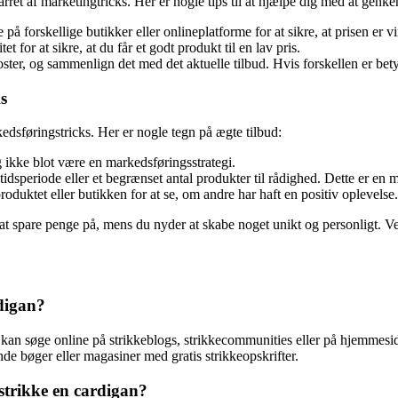
arret af marketingtricks. Her er nogle tips til at hjælpe dig med at genke
orskellige butikker eller onlineplatforme for at sikre, at prisen er vir
 for at sikre, at du får et godt produkt til en lav pris.
ster, og sammenlign det med det aktuelle tilbud. Hvis forskellen er betyd
s
dsføringstricks. Her er nogle tegn på ægte tilbud:
g ikke blot være en markedsføringsstrategi.
tidsperiode eller et begrænset antal produkter til rådighed. Dette er en
oduktet eller butikken for at se, om andre har haft en positiv oplevelse.
 at spare penge på, mens du nyder at skabe noget unikt og personligt. Ved
rdigan?
Du kan søge online på strikkeblogs, strikkecommunities eller på hjemmesid
nde bøger eller magasiner med gratis strikkeopskrifter.
 strikke en cardigan?