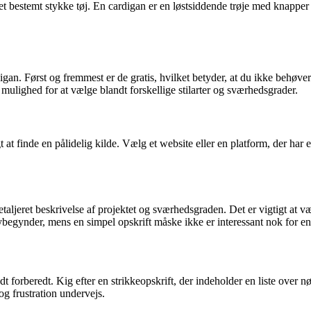
 et bestemt stykke tøj. En cardigan er en løstsiddende trøje med knapper
igan. Først og fremmest er de gratis, hvilket betyder, at du ikke behøver
g mulighed for at vælge blandt forskellige stilarter og sværhedsgrader.
tigt at finde en pålidelig kilde. Vælg et website eller en platform, der 
taljeret beskrivelse af projektet og sværhedsgraden. Det er vigtigt at væl
begynder, mens en simpel opskrift måske ikke er interessant nok for en 
odt forberedt. Kig efter en strikkeopskrift, der indeholder en liste over
 og frustration undervejs.