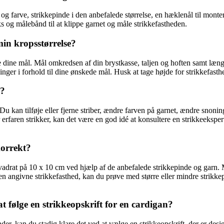
og farve, strikkepinde i den anbefalede størrelse, en hæklenål til monte
ks og målebånd til at klippe garnet og måle strikkefastheden.
min kropsstørrelse?
t tage dine mål. Mål omkredsen af din brystkasse, taljen og hoften samt
nger i forhold til dine ønskede mål. Husk at tage højde for strikkefasthe
r?
 Du kan tilføje eller fjerne striber, ændre farven på garnet, ændre snonin
erfaren strikker, kan det være en god idé at konsultere en strikkeekspe
korrekt?
øvekvadrat på 10 x 10 cm ved hjælp af de anbefalede strikkepinde og gar
den angivne strikkefasthed, kan du prøve med større eller mindre strikkep
at følge en strikkeopskrift for en cardigan?
r, kan du stadig klare det ved at vælge en strikkeopskrift, der er desig