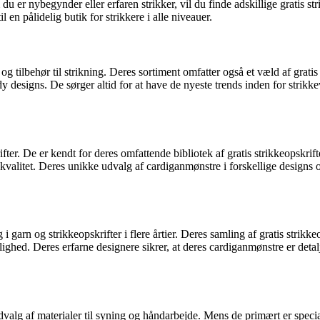
u er nybegynder eller erfaren strikker, vil du finde adskillige gratis st
en pålidelig butik for strikkere i alle niveauer.
og tilbehør til strikning. Deres sortiment omfatter også et væld af grati
y designs. De sørger altid for at have de nyeste trends inden for strikk
ifter. De er kendt for deres omfattende bibliotek af gratis strikkeopskr
valitet. Deres unikke udvalg af cardiganmønstre i forskellige designs o
 garn og strikkeopskrifter i flere årtier. Deres samling af gratis strik
lighed. Deres erfarne designere sikrer, at deres cardiganmønstre er deta
valg af materialer til syning og håndarbejde. Mens de primært er speciali