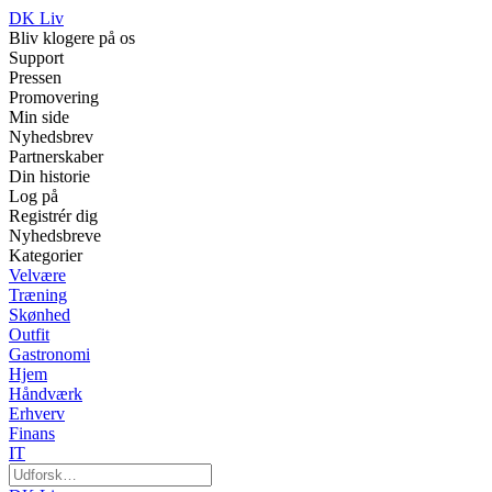
DK Liv
Bliv klogere på os
Support
Pressen
Promovering
Min side
Nyhedsbrev
Partnerskaber
Din historie
Log på
Registrér dig
Nyhedsbreve
Kategorier
Velvære
Træning
Skønhed
Outfit
Gastronomi
Hjem
Håndværk
Erhverv
Finans
IT