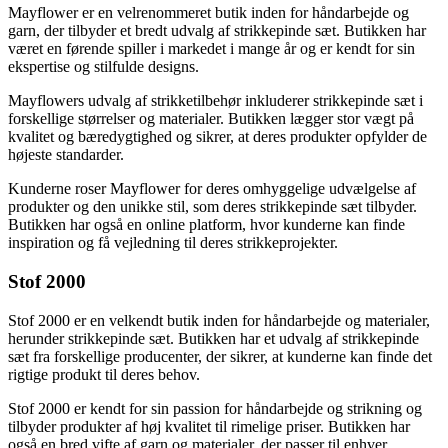
Mayflower er en velrenommeret butik inden for håndarbejde og
garn, der tilbyder et bredt udvalg af strikkepinde sæt. Butikken har
været en førende spiller i markedet i mange år og er kendt for sin
ekspertise og stilfulde designs.
Mayflowers udvalg af strikketilbehør inkluderer strikkepinde sæt i
forskellige størrelser og materialer. Butikken lægger stor vægt på
kvalitet og bæredygtighed og sikrer, at deres produkter opfylder de
højeste standarder.
Kunderne roser Mayflower for deres omhyggelige udvælgelse af
produkter og den unikke stil, som deres strikkepinde sæt tilbyder.
Butikken har også en online platform, hvor kunderne kan finde
inspiration og få vejledning til deres strikkeprojekter.
Stof 2000
Stof 2000 er en velkendt butik inden for håndarbejde og materialer,
herunder strikkepinde sæt. Butikken har et udvalg af strikkepinde
sæt fra forskellige producenter, der sikrer, at kunderne kan finde det
rigtige produkt til deres behov.
Stof 2000 er kendt for sin passion for håndarbejde og strikning og
tilbyder produkter af høj kvalitet til rimelige priser. Butikken har
også en bred vifte af garn og materialer, der passer til enhver