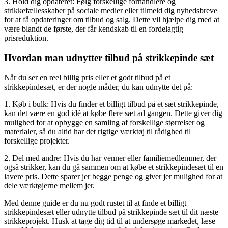
3. Hold dig opdateret: Følg forskellige forhandlere og
strikkefællesskaber på sociale medier eller tilmeld dig nyhedsbreve
for at få opdateringer om tilbud og salg. Dette vil hjælpe dig med at
være blandt de første, der får kendskab til en fordelagtig
prisreduktion.
Hvordan man udnytter tilbud på strikkepinde sæt
Når du ser en reel billig pris eller et godt tilbud på et
strikkepindesæt, er der nogle måder, du kan udnytte det på:
1. Køb i bulk: Hvis du finder et billigt tilbud på et sæt strikkepinde,
kan det være en god idé at købe flere sæt ad gangen. Dette giver dig
mulighed for at opbygge en samling af forskellige størrelser og
materialer, så du altid har det rigtige værktøj til rådighed til
forskellige projekter.
2. Del med andre: Hvis du har venner eller familiemedlemmer, der
også strikker, kan du gå sammen om at købe et strikkepindesæt til en
lavere pris. Dette sparer jer begge penge og giver jer mulighed for at
dele værktøjerne mellem jer.
Med denne guide er du nu godt rustet til at finde et billigt
strikkepindesæt eller udnytte tilbud på strikkepinde sæt til dit næste
strikkeprojekt. Husk at tage dig tid til at undersøge markedet, læse