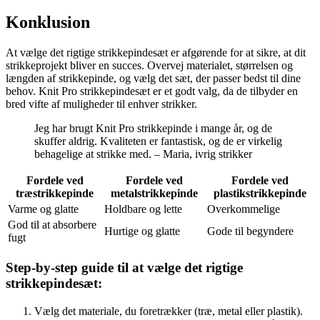
Konklusion
At vælge det rigtige strikkepindesæt er afgørende for at sikre, at dit
strikkeprojekt bliver en succes. Overvej materialet, størrelsen og
længden af ​​strikkepinde, og vælg det sæt, der passer bedst til dine
behov. Knit Pro strikkepindesæt er et godt valg, da de tilbyder en
bred vifte af muligheder til enhver strikker.
Jeg har brugt Knit Pro strikkepinde i mange år, og de
skuffer aldrig. Kvaliteten er fantastisk, og de er virkelig
behagelige at strikke med. – Maria, ivrig strikker
Fordele ved
Fordele ved
Fordele ved
træstrikkepinde
metalstrikkepinde
plastikstrikkepinde
Varme og glatte
Holdbare og lette
Overkommelige
God til at absorbere
Hurtige og glatte
Gode til begyndere
fugt
Step-by-step guide til at vælge det rigtige
strikkepindesæt:
Vælg det materiale, du foretrækker (træ, metal eller plastik).