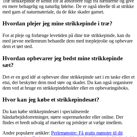
Træ strikkepinde er kendt for at absorbere fugt fra hænderne og give
en mere behagelig og naturlig følelse. De er også ideelle til at strikke
med garn af naturmateriale, da de ikke skader garnet.
Hvordan plejer jeg mine strikkepinde i træ?
For at pleje og forlænge levetiden på dine træ strikkepinde, kan du
med jævne mellemrum behandle dem med træplejeolie og opbevare
dem et tørt sted.
Hvordan opbevarer jeg bedst mine strikkepinde
sæt?
Det er en god idé at opbevare dine strikkepinde sæt i en taske eller et
etui, der beskytter dem mod støv og skader. Du kan også organisere
dem ved at bruge en strikkepindeholder eller en opbevaringsboks.
Hvor kan jeg købe et strikkepindesæt?
Du kan købe strikkepindesæt i specialiserede
håndarbejdsforretninger, større supermarkeder eller online. Der
findes et bredt udvalg af mærker og prislejer at vælge imellem.
Andre populære artikler:
Perlemønstre: Få gratis mønstre til dit