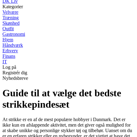
DK Liv
Kategorier
Velvære
Træning
Skønhed
Outfit
Gastronomi
Hjem
Håndværk
Erhverv
Finans
IT
Log på
Registrér dig
Nyhedsbreve
Guide til at vælge det bedste
strikkepindesæt
At strikke er en af ​​de mest populære hobbyer i Danmark. Det er
ikke kun en afslappende aktivitet, men det giver også mulighed for
at skabe unikke og personlige stykker tøj og tilbehør. Uanset om du
er en erfaren strikker eller en nybegynder, er det vigtigt at have det