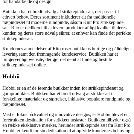
for håndarbejde og design.
Butikken har et bredt udvalg af strikkepinde sæt, der passer til
ethvert behov. Deres sortiment inkluderer alt fra traditionelle
træpindesæt til moderne rundpinde, såsom Knit Pro strikkepinde
sæt. Rito er dedikeret til at levere produkter af høj kvalitet til deres
kunder, og deres store udvalg sikrer, at enhver kan finde det perfekte
strikkepindesæt.
Kundernes anmeldelser af Rito roser butikkens hurtige og pålidelige
levering samt den fremragende kundeservice. Butikken har et
brugervenligt website, der gør det nemt at finde og bestille
strikkepinde sæt online.
Hobbii
Hobbii er en af de førende butikker inden for strikkepindesæt og
garnprodukter. Butikken har et bredt udvalg af strikkesæt i
forskellige materialer og størrelser, inklusive populære rundpinde og
træpindesæt.
Med et fokus på kvalitet og innovative designs, er Hobbii blevet en
foretrukken destination for strikkeentusiaster. Butikken tilbyder også
en række eksklusive mærker, herunder strikkepinde sæt fra Knit Pro.
Hobbii er kendt for sin dedikation til at opfylde kundernes behov og