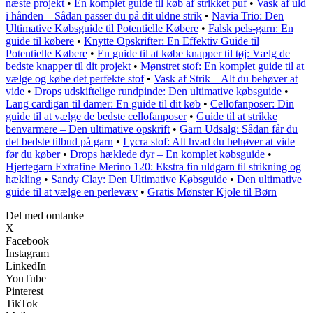
næste projekt
•
En komplet guide til køb af strikket puf
•
Vask af uld
i hånden – Sådan passer du på dit uldne strik
•
Navia Trio: Den
Ultimative Købsguide til Potentielle Købere
•
Falsk pels-garn: En
guide til købere
•
Knytte Opskrifter: En Effektiv Guide til
Potentielle Købere
•
En guide til at købe knapper til tøj: Vælg de
bedste knapper til dit projekt
•
Mønstret stof: En komplet guide til at
vælge og købe det perfekte stof
•
Vask af Strik – Alt du behøver at
vide
•
Drops udskiftelige rundpinde: Den ultimative købsguide
•
Lang cardigan til damer: En guide til dit køb
•
Cellofanposer: Din
guide til at vælge de bedste cellofanposer
•
Guide til at strikke
benvarmere – Den ultimative opskrift
•
Garn Udsalg: Sådan får du
det bedste tilbud på garn
•
Lycra stof: Alt hvad du behøver at vide
før du køber
•
Drops hæklede dyr – En komplet købsguide
•
Hjertegarn Extrafine Merino 120: Ekstra fin uldgarn til strikning og
hækling
•
Sandy Clay: Den Ultimative Købsguide
•
Den ultimative
guide til at vælge en perlevæv
•
Gratis Mønster Kjole til Børn
Del med omtanke
X
Facebook
Instagram
LinkedIn
YouTube
Pinterest
TikTok