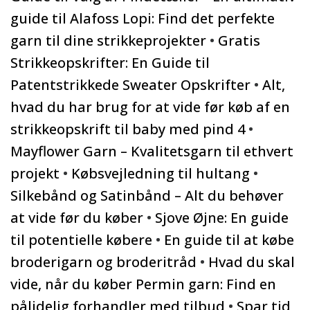
guide til Alafoss Lopi: Find det perfekte
garn til dine strikkeprojekter
•
Gratis
Strikkeopskrifter: En Guide til
Patentstrikkede Sweater Opskrifter
•
Alt,
hvad du har brug for at vide før køb af en
strikkeopskrift til baby med pind 4
•
Mayflower Garn – Kvalitetsgarn til ethvert
projekt
•
Købsvejledning til hultang
•
Silkebånd og Satinbånd – Alt du behøver
at vide før du køber
•
Sjove Øjne: En guide
til potentielle købere
•
En guide til at købe
broderigarn og broderitråd
•
Hvad du skal
vide, når du køber Permin garn: Find en
pålidelig forhandler med tilbud
•
Spar tid