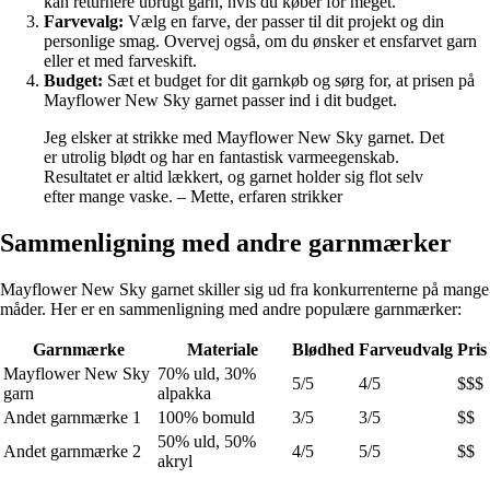
kan returnere ubrugt garn, hvis du køber for meget.
Farvevalg:
Vælg en farve, der passer til dit projekt og din
personlige smag. Overvej også, om du ønsker et ensfarvet garn
eller et med farveskift.
Budget:
Sæt et budget for dit garnkøb og sørg for, at prisen på
Mayflower New Sky garnet passer ind i dit budget.
Jeg elsker at strikke med Mayflower New Sky garnet. Det
er utrolig blødt og har en fantastisk varmeegenskab.
Resultatet er altid lækkert, og garnet holder sig flot selv
efter mange vaske. – Mette, erfaren strikker
Sammenligning med andre garnmærker
Mayflower New Sky garnet skiller sig ud fra konkurrenterne på mange
måder. Her er en sammenligning med andre populære garnmærker:
Garnmærke
Materiale
Blødhed
Farveudvalg
Pris
Mayflower New Sky
70% uld, 30%
5/5
4/5
$$$
garn
alpakka
Andet garnmærke 1
100% bomuld
3/5
3/5
$$
50% uld, 50%
Andet garnmærke 2
4/5
5/5
$$
akryl