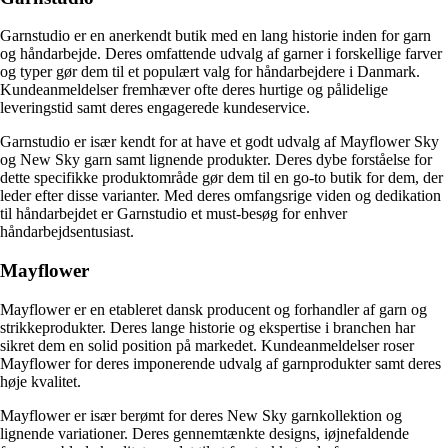
Garnstudio er en anerkendt butik med en lang historie inden for garn
og håndarbejde. Deres omfattende udvalg af garner i forskellige farver
og typer gør dem til et populært valg for håndarbejdere i Danmark.
Kundeanmeldelser fremhæver ofte deres hurtige og pålidelige
leveringstid samt deres engagerede kundeservice.
Garnstudio er især kendt for at have et godt udvalg af Mayflower Sky
og New Sky garn samt lignende produkter. Deres dybe forståelse for
dette specifikke produktområde gør dem til en go-to butik for dem, der
leder efter disse varianter. Med deres omfangsrige viden og dedikation
til håndarbejdet er Garnstudio et must-besøg for enhver
håndarbejdsentusiast.
Mayflower
Mayflower er en etableret dansk producent og forhandler af garn og
strikkeprodukter. Deres lange historie og ekspertise i branchen har
sikret dem en solid position på markedet. Kundeanmeldelser roser
Mayflower for deres imponerende udvalg af garnprodukter samt deres
høje kvalitet.
Mayflower er især berømt for deres New Sky garnkollektion og
lignende variationer. Deres gennemtænkte designs, iøjnefaldende