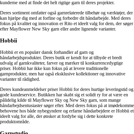
kunderne med at finde det helt rigtige garn til deres projekter.
Deres sortiment omfatter også garnrelaterede tilbehør og værktøjer, der
kan hjælpe dig med at forfine og forbedre dit håndarbejde. Med deres
fokus på kvalitet og innovation er Rito et ideelt valg for dem, der søger
efter Mayflower New Sky garn eller andre lignende varianter.
Hobbii
Hobbii er en populær dansk forhandler af garn og
håndarbejdsprodukter. Deres butik er kendt for at tilbyde et bredt
udvalg af garnkvaliteter, farver og mærker til konkurrencedygtige
priser. Hobbii har ikke kun fokus på at levere traditionelle
garnprodukter, men har også eksklusive kollektioner og innovative
varianter til rådighed.
Deres kundeanmeldelser priser Hobbii for deres hurtige leveringstid og
gode kundeservice. Butikken har skabt sig et solidt ry for at være en
pålidelig kilde til Mayflower Sky og New Sky garn, som mange
håndarbejdsentusiaster søger efter. Med deres fokus på at imødekomme
behovene hos både nybegyndere og erfarne håndarbejdere er Hobbii et
ideelt valg for alle, der ønsker at fordybe sig i dette konkrete
produktområde.
Garnstudio