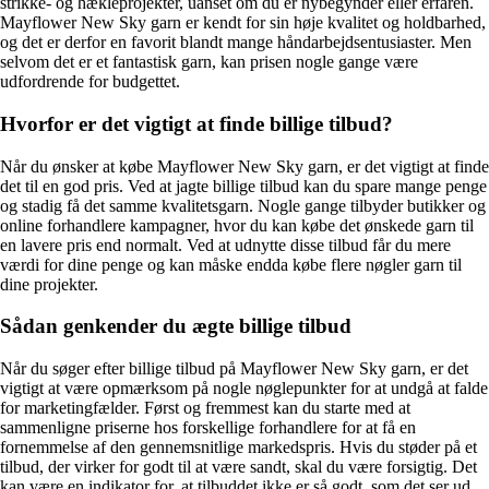
strikke- og hækleprojekter, uanset om du er nybegynder eller erfaren.
Mayflower New Sky garn er kendt for sin høje kvalitet og holdbarhed,
og det er derfor en favorit blandt mange håndarbejdsentusiaster. Men
selvom det er et fantastisk garn, kan prisen nogle gange være
udfordrende for budgettet.
Hvorfor er det vigtigt at finde billige tilbud?
Når du ønsker at købe Mayflower New Sky garn, er det vigtigt at finde
det til en god pris. Ved at jagte billige tilbud kan du spare mange penge
og stadig få det samme kvalitetsgarn. Nogle gange tilbyder butikker og
online forhandlere kampagner, hvor du kan købe det ønskede garn til
en lavere pris end normalt. Ved at udnytte disse tilbud får du mere
værdi for dine penge og kan måske endda købe flere nøgler garn til
dine projekter.
Sådan genkender du ægte billige tilbud
Når du søger efter billige tilbud på Mayflower New Sky garn, er det
vigtigt at være opmærksom på nogle nøglepunkter for at undgå at falde
for marketingfælder. Først og fremmest kan du starte med at
sammenligne priserne hos forskellige forhandlere for at få en
fornemmelse af den gennemsnitlige markedspris. Hvis du støder på et
tilbud, der virker for godt til at være sandt, skal du være forsigtig. Det
kan være en indikator for, at tilbuddet ikke er så godt, som det ser ud