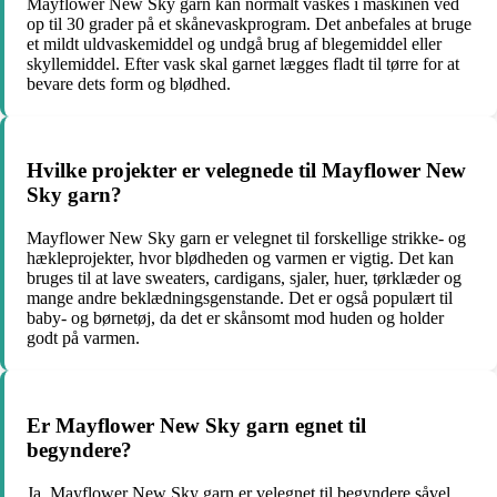
Mayflower New Sky garn kan normalt vaskes i maskinen ved
op til 30 grader på et skånevaskprogram. Det anbefales at bruge
et mildt uldvaskemiddel og undgå brug af blegemiddel eller
skyllemiddel. Efter vask skal garnet lægges fladt til tørre for at
bevare dets form og blødhed.
Hvilke projekter er velegnede til Mayflower New
Sky garn?
Mayflower New Sky garn er velegnet til forskellige strikke- og
hækleprojekter, hvor blødheden og varmen er vigtig. Det kan
bruges til at lave sweaters, cardigans, sjaler, huer, tørklæder og
mange andre beklædningsgenstande. Det er også populært til
baby- og børnetøj, da det er skånsomt mod huden og holder
godt på varmen.
Er Mayflower New Sky garn egnet til
begyndere?
Ja, Mayflower New Sky garn er velegnet til begyndere såvel