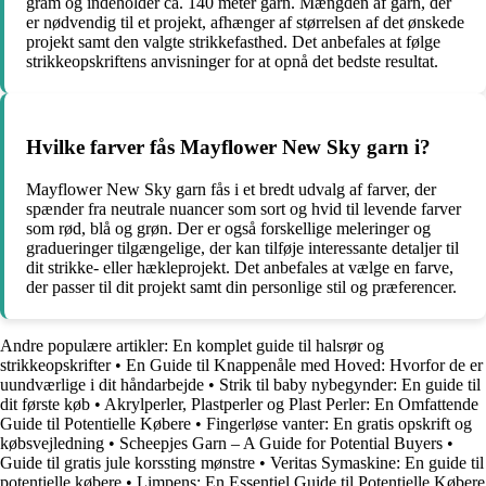
gram og indeholder ca. 140 meter garn. Mængden af garn, der
er nødvendig til et projekt, afhænger af størrelsen af det ønskede
projekt samt den valgte strikkefasthed. Det anbefales at følge
strikkeopskriftens anvisninger for at opnå det bedste resultat.
Hvilke farver fås Mayflower New Sky garn i?
Mayflower New Sky garn fås i et bredt udvalg af farver, der
spænder fra neutrale nuancer som sort og hvid til levende farver
som rød, blå og grøn. Der er også forskellige meleringer og
gradueringer tilgængelige, der kan tilføje interessante detaljer til
dit strikke- eller hækleprojekt. Det anbefales at vælge en farve,
der passer til dit projekt samt din personlige stil og præferencer.
Andre populære artikler:
En komplet guide til halsrør og
strikkeopskrifter
•
En Guide til Knappenåle med Hoved: Hvorfor de er
uundværlige i dit håndarbejde
•
Strik til baby nybegynder: En guide til
dit første køb
•
Akrylperler, Plastperler og Plast Perler: En Omfattende
Guide til Potentielle Købere
•
Fingerløse vanter: En gratis opskrift og
købsvejledning
•
Scheepjes Garn – A Guide for Potential Buyers
•
Guide til gratis jule korssting mønstre
•
Veritas Symaskine: En guide til
potentielle købere
•
Limpens: En Essentiel Guide til Potentielle Købere