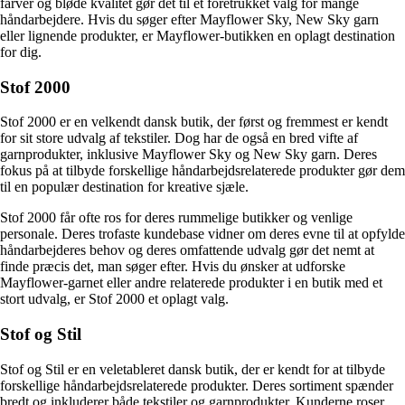
farver og bløde kvalitet gør det til et foretrukket valg for mange
håndarbejdere. Hvis du søger efter Mayflower Sky, New Sky garn
eller lignende produkter, er Mayflower-butikken en oplagt destination
for dig.
Stof 2000
Stof 2000 er en velkendt dansk butik, der først og fremmest er kendt
for sit store udvalg af tekstiler. Dog har de også en bred vifte af
garnprodukter, inklusive Mayflower Sky og New Sky garn. Deres
fokus på at tilbyde forskellige håndarbejdsrelaterede produkter gør dem
til en populær destination for kreative sjæle.
Stof 2000 får ofte ros for deres rummelige butikker og venlige
personale. Deres trofaste kundebase vidner om deres evne til at opfylde
håndarbejderes behov og deres omfattende udvalg gør det nemt at
finde præcis det, man søger efter. Hvis du ønsker at udforske
Mayflower-garnet eller andre relaterede produkter i en butik med et
stort udvalg, er Stof 2000 et oplagt valg.
Stof og Stil
Stof og Stil er en veletableret dansk butik, der er kendt for at tilbyde
forskellige håndarbejdsrelaterede produkter. Deres sortiment spænder
bredt og inkluderer både tekstiler og garnprodukter. Kunderne roser