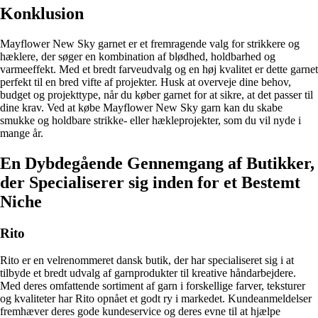
Konklusion
Mayflower New Sky garnet er et fremragende valg for strikkere og
hæklere, der søger en kombination af blødhed, holdbarhed og
varmeeffekt. Med et bredt farveudvalg og en høj kvalitet er dette garnet
perfekt til en bred vifte af projekter. Husk at overveje dine behov,
budget og projekttype, når du køber garnet for at sikre, at det passer til
dine krav. Ved at købe Mayflower New Sky garn kan du skabe
smukke og holdbare strikke- eller hækleprojekter, som du vil nyde i
mange år.
En Dybdegående Gennemgang af Butikker,
der Specialiserer sig inden for et Bestemt
Niche
Rito
Rito er en velrenommeret dansk butik, der har specialiseret sig i at
tilbyde et bredt udvalg af garnprodukter til kreative håndarbejdere.
Med deres omfattende sortiment af garn i forskellige farver, teksturer
og kvaliteter har Rito opnået et godt ry i markedet. Kundeanmeldelser
fremhæver deres gode kundeservice og deres evne til at hjælpe