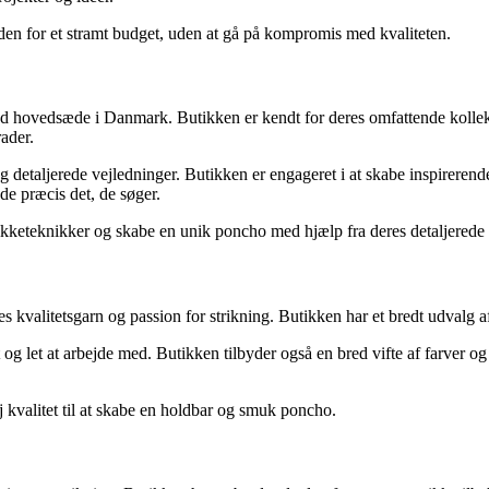
inden for et stramt budget, uden at gå på kompromis med kvaliteten.
d hovedsæde i Danmark. Butikken er kendt for deres omfattende kollekt
rader.
 detaljerede vejledninger. Butikken er engageret i at skabe inspirerende
nde præcis det, de søger.
strikketeknikker og skabe en unik poncho med hjælp fra deres detaljerede
kvalitetsgarn og passion for strikning. Butikken har et bredt udvalg af g
og let at arbejde med. Butikken tilbyder også en bred vifte af farver og
øj kvalitet til at skabe en holdbar og smuk poncho.