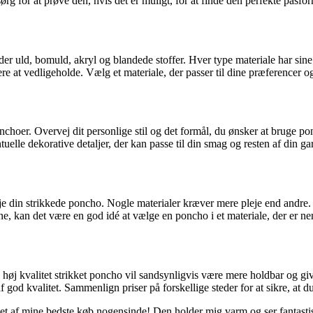
g for at prøve den, hvis det er muligt, for at finde den perfekte pasform
nder uld, bomuld, akryl og blandede stoffer. Hver type materiale har si
e at vedligeholde. Vælg et materiale, der passer til dine præferencer o
ponchoer. Overvej dit personlige stil og det formål, du ønsker at bruge po
lle dekorative detaljer, der kan passe til din smag og resten af din ga
at pleje din strikkede poncho. Nogle materialer kræver mere pleje end andr
e, kan det være en god idé at vælge en poncho i et materiale, der er ne
En høj kvalitet strikket poncho vil sandsynligvis være mere holdbar og 
f god kvalitet. Sammenlign priser på forskellige steder for at sikre, at 
 et af mine bedste køb nogensinde! Den holder mig varm og ser fantastis