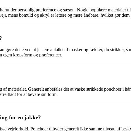
er, herunder personlig præference og sæson. Nogle populære materialer ti
ejr, mens bomuld og akryl er lettere og mere åndbare, hvilket gør dem g
?
an gøre dette ved at justere antallet af masker og rækker, du strikker, sam
din egen kropsform og præferencer.
t af materialet. Generelt anbefales det at vaske strikkede ponchoer i 
re fladt for at bevare sin form.
ing for en jakke?
 visse vejrforhold. Ponchoer tilbyder generelt ikke samme niveau af b