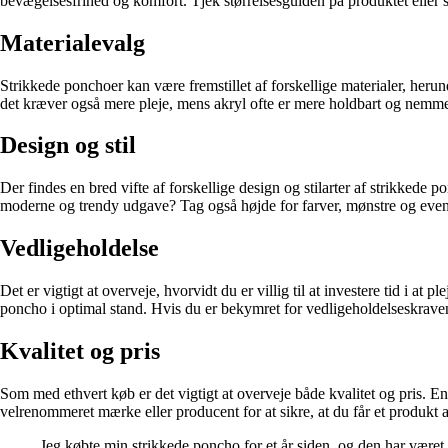
bevægelsesfrihed og komfort. Tjek størrelsesguiden på produktet eller sør
Materialevalg
Strikkede ponchoer kan være fremstillet af forskellige materialer, heru
det kræver også mere pleje, mens akryl ofte er mere holdbart og nemmer
Design og stil
Der findes en bred vifte af forskellige design og stilarter af strikkede 
moderne og trendy udgave? Tag også højde for farver, mønstre og eventue
Vedligeholdelse
Det er vigtigt at overveje, hvorvidt du er villig til at investere tid i 
poncho i optimal stand. Hvis du er bekymret for vedligeholdelseskraven
Kvalitet og pris
Som med ethvert køb er det vigtigt at overveje både kvalitet og pris. 
velrenommeret mærke eller producent for at sikre, at du får et produkt a
Jeg købte min strikkede poncho for et år siden, og den har været