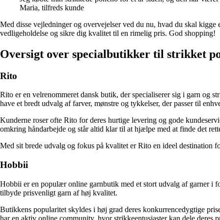
Maria, tilfreds kunde
Med disse vejledninger og overvejelser ved du nu, hvad du skal kigge eft
vedligeholdelse og sikre dig kvalitet til en rimelig pris. God shopping!
Oversigt over specialbutikker til strikket
Rito
Rito er en velrenommeret dansk butik, der specialiserer sig i garn og st
have et bredt udvalg af farver, mønstre og tykkelser, der passer til enhv
Kunderne roser ofte Rito for deres hurtige levering og gode kundeservi
omkring håndarbejde og står altid klar til at hjælpe med at finde det rett
Med sit brede udvalg og fokus på kvalitet er Rito en ideel destination f
Hobbii
Hobbii er en populær online garnbutik med et stort udvalg af garner i fo
tilbyde prisvenligt garn af høj kvalitet.
Butikkens popularitet skyldes i høj grad deres konkurrencedygtige prise
har en aktiv online community, hvor strikkeentusiaster kan dele deres pr