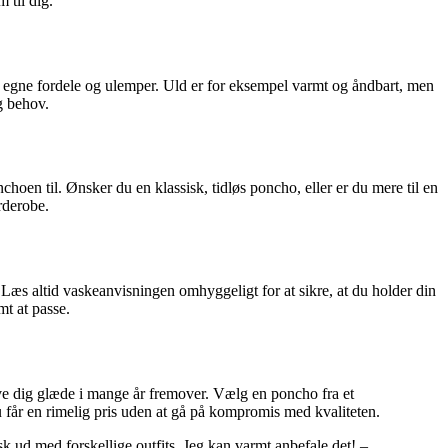
 til dig.
ne egne fordele og ulemper. Uld er for eksempel varmt og åndbart, men
g behov.
nchoen til. Ønsker du en klassisk, tidløs poncho, eller er du mere til en
rderobe.
e. Læs altid vaskeanvisningen omhyggeligt for at sikre, at du holder din
mt at passe.
give dig glæde i mange år fremover. Vælg en poncho fra et
du får en rimelig pris uden at gå på kompromis med kvaliteten.
k ud med forskellige outfits. Jeg kan varmt anbefale det! –