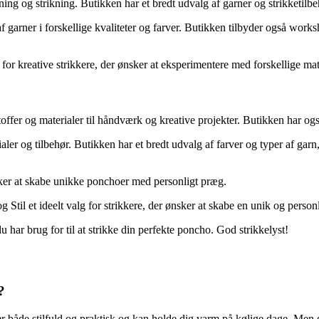
syning og strikning. Butikken har et bredt udvalg af garner og strikketilb
f garner i forskellige kvaliteter og farver. Butikken tilbyder også work
for kreative strikkere, der ønsker at eksperimentere med forskellige mat
stoffer og materialer til håndværk og kreative projekter. Butikken har og
ler og tilbehør. Butikken har et bredt udvalg af farver og typer af garn,
ønsker at skabe unikke ponchoer med personligt præg.
g Stil et ideelt valg for strikkere, der ønsker at skabe en unik og person
 har brug for til at strikke din perfekte poncho. God strikkelyst!
?
 er både stilfuld og praktisk og kan holde dig varm på kølige dage. Men 