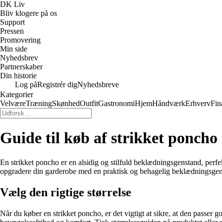
DK Liv
Bliv klogere på os
Support
Pressen
Promovering
Min side
Nyhedsbrev
Partnerskaber
Din historie
Log på
Registrér dig
Nyhedsbreve
Kategorier
Velvære
Træning
Skønhed
Outfit
Gastronomi
Hjem
Håndværk
Erhverv
Fin
Guide til køb af strikket poncho
En strikket poncho er en alsidig og stilfuld beklædningsgenstand, perfek
opgradere din garderobe med en praktisk og behagelig beklædningsgenst
Vælg den rigtige størrelse
Når du køber en strikket poncho, er det vigtigt at sikre, at den passer 