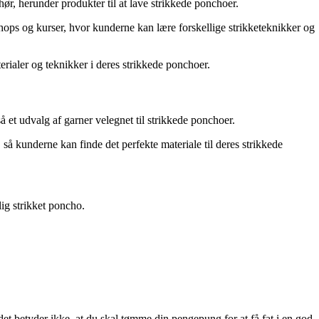
ehør, herunder produkter til at lave strikkede ponchoer.
shops og kurser, hvor kunderne kan lære forskellige strikketeknikker og
erialer og teknikker i deres strikkede ponchoer.
så et udvalg af garner velegnet til strikkede ponchoer.
 så kunderne kan finde det perfekte materiale til deres strikkede
lig strikket poncho.
det betyder ikke, at du skal tømme din pengepung for at få fat i en god