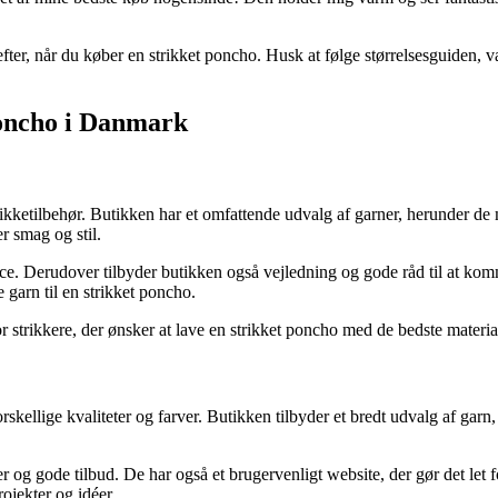
er, når du køber en strikket poncho. Husk at følge størrelsesguiden, væl
 poncho i Danmark
rikketilbehør. Butikken har et omfattende udvalg af garner, herunder de m
er smag og stil.
ce. Derudover tilbyder butikken også vejledning og gode råd til at kom
e garn til en strikket poncho.
or strikkere, der ønsker at lave en strikket poncho med de bedste materia
rskellige kvaliteter og farver. Butikken tilbyder et bredt udvalg af garn
r og gode tilbud. De har også et brugervenligt website, der gør det let 
ojekter og idéer.