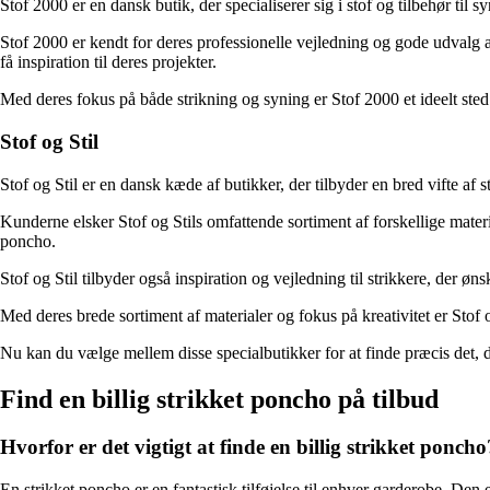
Stof 2000 er en dansk butik, der specialiserer sig i stof og tilbehør til 
Stof 2000 er kendt for deres professionelle vejledning og gode udvalg a
få inspiration til deres projekter.
Med deres fokus på både strikning og syning er Stof 2000 et ideelt sted 
Stof og Stil
Stof og Stil er en dansk kæde af butikker, der tilbyder en bred vifte af 
Kunderne elsker Stof og Stils omfattende sortiment af forskellige materia
poncho.
Stof og Stil tilbyder også inspiration og vejledning til strikkere, der 
Med deres brede sortiment af materialer og fokus på kreativitet er Stof o
Nu kan du vælge mellem disse specialbutikker for at finde præcis det, du
Find en billig strikket poncho på tilbud
Hvorfor er det vigtigt at finde en billig strikket poncho
En strikket poncho er en fantastisk tilføjelse til enhver garderobe. Den