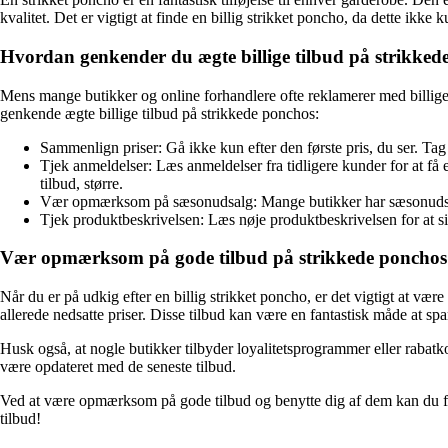
kvalitet. Det er vigtigt at finde en billig strikket poncho, da dette ikk
Hvordan genkender du ægte billige tilbud på strikked
Mens mange butikker og online forhandlere ofte reklamerer med billige pr
genkende ægte billige tilbud på strikkede ponchos:
Sammenlign priser: Gå ikke kun efter den første pris, du ser. Tag d
Tjek anmeldelser: Læs anmeldelser fra tidligere kunder for at få 
tilbud, større.
Vær opmærksom på sæsonudsalg: Mange butikker har sæsonudsalg, 
Tjek produktbeskrivelsen: Læs nøje produktbeskrivelsen for at sik
Vær opmærksom på gode tilbud på strikkede ponchos
Når du er på udkig efter en billig strikket poncho, er det vigtigt at 
allerede nedsatte priser. Disse tilbud kan være en fantastisk måde at s
Husk også, at nogle butikker tilbyder loyalitetsprogrammer eller rabatko
være opdateret med de seneste tilbud.
Ved at være opmærksom på gode tilbud og benytte dig af dem kan du få fa
tilbud!