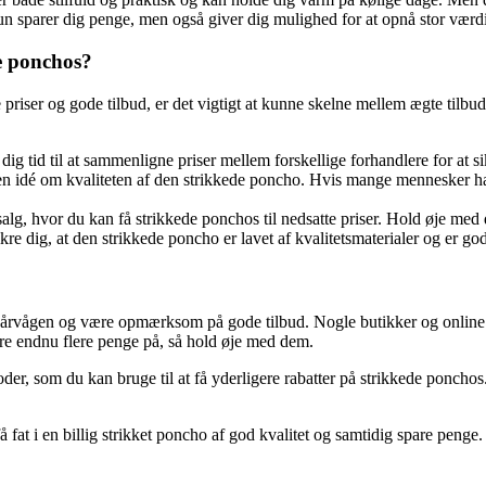
e kun sparer dig penge, men også giver dig mulighed for at opnå stor værd
e ponchos?
iser og gode tilbud, er det vigtigt at kunne skelne mellem ægte tilbud og
ig tid til at sammenligne priser mellem forskellige forhandlere for at si
en idé om kvaliteten af den strikkede poncho. Hvis mange mennesker har 
hvor du kan få strikkede ponchos til nedsatte priser. Hold øje med di
re dig, at den strikkede poncho er lavet af kvalitetsmaterialer og er go
være årvågen og være opmærksom på gode tilbud. Nogle butikker og online
pare endnu flere penge på, så hold øje med dem.
der, som du kan bruge til at få yderligere rabatter på strikkede ponchos
t i en billig strikket poncho af god kvalitet og samtidig spare penge. S