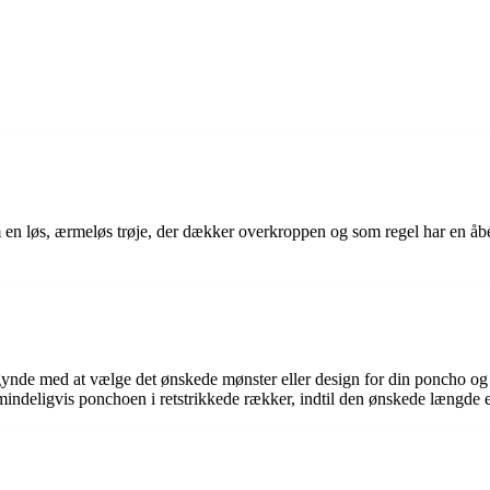
en løs, ærmeløs trøje, der dækker overkroppen og som regel har en åben
nde med at vælge det ønskede mønster eller design for din poncho og der
almindeligvis ponchoen i retstrikkede rækker, indtil den ønskede længde 