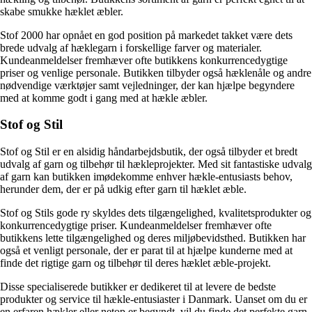
skabe smukke hæklet æbler.
Stof 2000 har opnået en god position på markedet takket være dets
brede udvalg af hæklegarn i forskellige farver og materialer.
Kundeanmeldelser fremhæver ofte butikkens konkurrencedygtige
priser og venlige personale. Butikken tilbyder også hæklenåle og andre
nødvendige værktøjer samt vejledninger, der kan hjælpe begyndere
med at komme godt i gang med at hækle æbler.
Stof og Stil
Stof og Stil er en alsidig håndarbejdsbutik, der også tilbyder et bredt
udvalg af garn og tilbehør til hækleprojekter. Med sit fantastiske udvalg
af garn kan butikken imødekomme enhver hækle-entusiasts behov,
herunder dem, der er på udkig efter garn til hæklet æble.
Stof og Stils gode ry skyldes dets tilgængelighed, kvalitetsprodukter og
konkurrencedygtige priser. Kundeanmeldelser fremhæver ofte
butikkens lette tilgængelighed og deres miljøbevidsthed. Butikken har
også et venligt personale, der er parat til at hjælpe kunderne med at
finde det rigtige garn og tilbehør til deres hæklet æble-projekt.
Disse specialiserede butikker er dedikeret til at levere de bedste
produkter og service til hækle-entusiaster i Danmark. Uanset om du er
en erfaren hækler eller netop er begyndt, vil du finde det perfekte garn