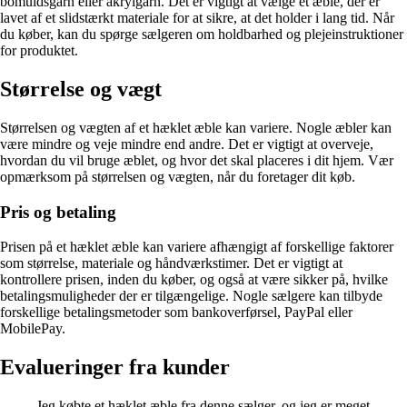
bomuldsgarn eller akrylgarn. Det er vigtigt at vælge et æble, der er
lavet af et slidstærkt materiale for at sikre, at det holder i lang tid. Når
du køber, kan du spørge sælgeren om holdbarhed og plejeinstruktioner
for produktet.
Størrelse og vægt
Størrelsen og vægten af et hæklet æble kan variere. Nogle æbler kan
være mindre og veje mindre end andre. Det er vigtigt at overveje,
hvordan du vil bruge æblet, og hvor det skal placeres i dit hjem. Vær
opmærksom på størrelsen og vægten, når du foretager dit køb.
Pris og betaling
Prisen på et hæklet æble kan variere afhængigt af forskellige faktorer
som størrelse, materiale og håndværkstimer. Det er vigtigt at
kontrollere prisen, inden du køber, og også at være sikker på, hvilke
betalingsmuligheder der er tilgængelige. Nogle sælgere kan tilbyde
forskellige betalingsmetoder som bankoverførsel, PayPal eller
MobilePay.
Evalueringer fra kunder
Jeg købte et hæklet æble fra denne sælger, og jeg er meget