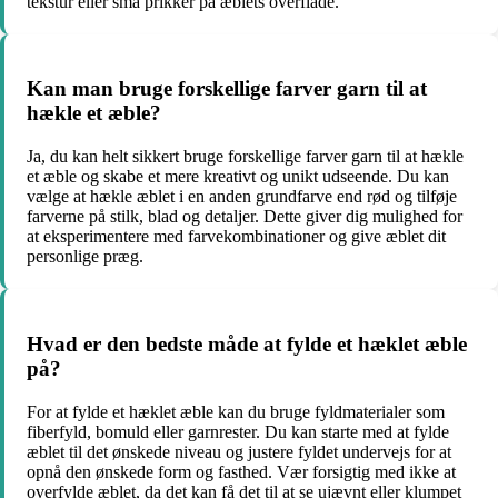
tekstur eller små prikker på æblets overflade.
Kan man bruge forskellige farver garn til at
hækle et æble?
Ja, du kan helt sikkert bruge forskellige farver garn til at hækle
et æble og skabe et mere kreativt og unikt udseende. Du kan
vælge at hækle æblet i en anden grundfarve end rød og tilføje
farverne på stilk, blad og detaljer. Dette giver dig mulighed for
at eksperimentere med farvekombinationer og give æblet dit
personlige præg.
Hvad er den bedste måde at fylde et hæklet æble
på?
For at fylde et hæklet æble kan du bruge fyldmaterialer som
fiberfyld, bomuld eller garnrester. Du kan starte med at fylde
æblet til det ønskede niveau og justere fyldet undervejs for at
opnå den ønskede form og fasthed. Vær forsigtig med ikke at
overfylde æblet, da det kan få det til at se ujævnt eller klumpet