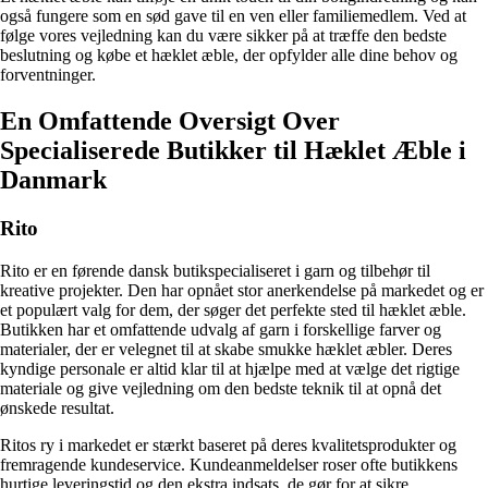
også fungere som en sød gave til en ven eller familiemedlem. Ved at
følge vores vejledning kan du være sikker på at træffe den bedste
beslutning og købe et hæklet æble, der opfylder alle dine behov og
forventninger.
En Omfattende Oversigt Over
Specialiserede Butikker til Hæklet Æble i
Danmark
Rito
Rito er en førende dansk butikspecialiseret i garn og tilbehør til
kreative projekter. Den har opnået stor anerkendelse på markedet og er
et populært valg for dem, der søger det perfekte sted til hæklet æble.
Butikken har et omfattende udvalg af garn i forskellige farver og
materialer, der er velegnet til at skabe smukke hæklet æbler. Deres
kyndige personale er altid klar til at hjælpe med at vælge det rigtige
materiale og give vejledning om den bedste teknik til at opnå det
ønskede resultat.
Ritos ry i markedet er stærkt baseret på deres kvalitetsprodukter og
fremragende kundeservice. Kundeanmeldelser roser ofte butikkens
hurtige leveringstid og den ekstra indsats, de gør for at sikre