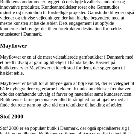
Butikkens omdømme er bygget på dets høje kvalitetsstandarder og
innovative produkter. Kundeanmeldelser roser ofte Garnstudios
mønstre og inspiration til forskellige projekter. Garnstudio tilbyder også
videoer og trinvise vejledninger, der kan hjælpe begyndere med at
mestre kunsten at hækle æbler. Dets engagement i at opfylde
kundernes behov gør det til en foretrukken destination for hækle-
entusiaster i Danmark.
Mayflower
Mayflower er en af de mest veletablerede garnbutikker i Danmark med
et bredt udvalg af garn og tilbehør til håndarbejde. Baseret på
butikkens ry er Mayflower et ideelt sted for dem, der søger garn til
hæklet æble.
Mayflower er kendt for at tilbyde garn af høj kvalitet, der er velegnet til
både nybegyndere og erfarne hæklere. Kundeanmeldelser fremhæver
ofte det omfattende udvalg af farver og materialer samt kundeservicen.
Butikkens erfarne personale er altid til rådighed for at hjælpe med at
finde det rette garn og give råd om teknikker til hækling af æbler.
Stof 2000
Stof 2000 er en populær butik i Danmark, der også specialiserer sig i
hækling og tilbehør. Butikkens sortiment af garn er perfekt egnet til at