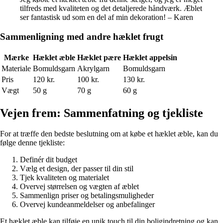
tilfreds med kvaliteten og det detaljerede håndværk. Æblet
ser fantastisk ud som en del af min dekoration! – Karen
Sammenligning med andre hæklet frugt
Mærke
Hæklet æble
Hæklet pære
Hæklet appelsin
Materiale
Bomuldsgarn
Akrylgarn
Bomuldsgarn
Pris
120 kr.
100 kr.
130 kr.
Vægt
50 g
70 g
60 g
Vejen frem: Sammenfatning og tjekliste
For at træffe den bedste beslutning om at købe et hæklet æble, kan du
følge denne tjekliste:
Definér dit budget
Vælg et design, der passer til din stil
Tjek kvaliteten og materialet
Overvej størrelsen og vægten af æblet
Sammenlign priser og betalingsmuligheder
Overvej kundeanmeldelser og anbefalinger
Et hæklet æble kan tilføje en unik touch til din boligindretning og kan