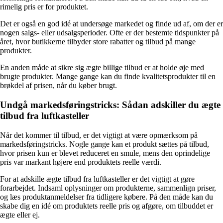
rimelig pris er for produktet.
Det er også en god idé at undersøge markedet og finde ud af, om der er
nogen salgs- eller udsalgsperioder. Ofte er der bestemte tidspunkter på
året, hvor butikkerne tilbyder store rabatter og tilbud på mange
produkter.
En anden måde at sikre sig ægte billige tilbud er at holde øje med
brugte produkter. Mange gange kan du finde kvalitetsprodukter til en
brøkdel af prisen, når du køber brugt.
Undgå markedsføringstricks: Sådan adskiller du ægte
tilbud fra luftkasteller
Når det kommer til tilbud, er det vigtigt at være opmærksom på
markedsføringstricks. Nogle gange kan et produkt sættes på tilbud,
hvor prisen kun er blevet reduceret en smule, mens den oprindelige
pris var markant højere end produktets reelle værdi.
For at adskille ægte tilbud fra luftkasteller er det vigtigt at gøre
forarbejdet. Indsaml oplysninger om produkterne, sammenlign priser,
og læs produktanmeldelser fra tidligere købere. På den måde kan du
skabe dig en idé om produktets reelle pris og afgøre, om tilbuddet er
ægte eller ej.