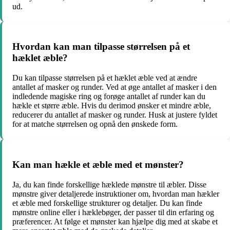
ud.
Hvordan kan man tilpasse størrelsen på et
hæklet æble?
Du kan tilpasse størrelsen på et hæklet æble ved at ændre
antallet af masker og runder. Ved at øge antallet af masker i den
indledende magiske ring og forøge antallet af runder kan du
hækle et større æble. Hvis du derimod ønsker et mindre æble,
reducerer du antallet af masker og runder. Husk at justere fyldet
for at matche størrelsen og opnå den ønskede form.
Kan man hækle et æble med et mønster?
Ja, du kan finde forskellige hæklede mønstre til æbler. Disse
mønstre giver detaljerede instruktioner om, hvordan man hækler
et æble med forskellige strukturer og detaljer. Du kan finde
mønstre online eller i hæklebøger, der passer til din erfaring og
præferencer. At følge et mønster kan hjælpe dig med at skabe et