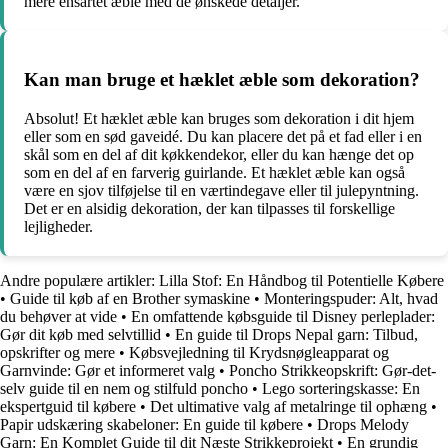
mere ensartet æble med de ønskede detaljer.
Kan man bruge et hæklet æble som dekoration?
Absolut! Et hæklet æble kan bruges som dekoration i dit hjem
eller som en sød gaveidé. Du kan placere det på et fad eller i en
skål som en del af dit køkkendekor, eller du kan hænge det op
som en del af en farverig guirlande. Et hæklet æble kan også
være en sjov tilføjelse til en værtindegave eller til julepyntning.
Det er en alsidig dekoration, der kan tilpasses til forskellige
lejligheder.
Andre populære artikler:
Lilla Stof: En Håndbog til Potentielle Købere
•
Guide til køb af en Brother symaskine
•
Monteringspuder: Alt, hvad
du behøver at vide
•
En omfattende købsguide til Disney perleplader:
Gør dit køb med selvtillid
•
En guide til Drops Nepal garn: Tilbud,
opskrifter og mere
•
Købsvejledning til Krydsnøgleapparat og
Garnvinde: Gør et informeret valg
•
Poncho Strikkeopskrift: Gør-det-
selv guide til en nem og stilfuld poncho
•
Lego sorteringskasse: En
ekspertguid til købere
•
Det ultimative valg af metalringe til ophæng
•
Papir udskæring skabeloner: En guide til købere
•
Drops Melody
Garn: En Komplet Guide til dit Næste Strikkeprojekt
•
En grundig