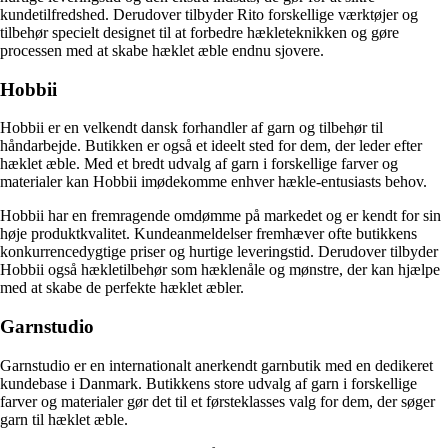
kundetilfredshed. Derudover tilbyder Rito forskellige værktøjer og
tilbehør specielt designet til at forbedre hækleteknikken og gøre
processen med at skabe hæklet æble endnu sjovere.
Hobbii
Hobbii er en velkendt dansk forhandler af garn og tilbehør til
håndarbejde. Butikken er også et ideelt sted for dem, der leder efter
hæklet æble. Med et bredt udvalg af garn i forskellige farver og
materialer kan Hobbii imødekomme enhver hækle-entusiasts behov.
Hobbii har en fremragende omdømme på markedet og er kendt for sin
høje produktkvalitet. Kundeanmeldelser fremhæver ofte butikkens
konkurrencedygtige priser og hurtige leveringstid. Derudover tilbyder
Hobbii også hækletilbehør som hæklenåle og mønstre, der kan hjælpe
med at skabe de perfekte hæklet æbler.
Garnstudio
Garnstudio er en internationalt anerkendt garnbutik med en dedikeret
kundebase i Danmark. Butikkens store udvalg af garn i forskellige
farver og materialer gør det til et førsteklasses valg for dem, der søger
garn til hæklet æble.