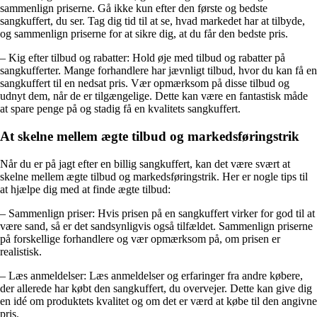
sammenlign priserne. Gå ikke kun efter den første og bedste
sangkuffert, du ser. Tag dig tid til at se, hvad markedet har at tilbyde,
og sammenlign priserne for at sikre dig, at du får den bedste pris.
– Kig efter tilbud og rabatter: Hold øje med tilbud og rabatter på
sangkufferter. Mange forhandlere har jævnligt tilbud, hvor du kan få en
sangkuffert til en nedsat pris. Vær opmærksom på disse tilbud og
udnyt dem, når de er tilgængelige. Dette kan være en fantastisk måde
at spare penge på og stadig få en kvalitets sangkuffert.
At skelne mellem ægte tilbud og markedsføringstrik
Når du er på jagt efter en billig sangkuffert, kan det være svært at
skelne mellem ægte tilbud og markedsføringstrik. Her er nogle tips til
at hjælpe dig med at finde ægte tilbud:
– Sammenlign priser: Hvis prisen på en sangkuffert virker for god til at
være sand, så er det sandsynligvis også tilfældet. Sammenlign priserne
på forskellige forhandlere og vær opmærksom på, om prisen er
realistisk.
– Læs anmeldelser: Læs anmeldelser og erfaringer fra andre købere,
der allerede har købt den sangkuffert, du overvejer. Dette kan give dig
en idé om produktets kvalitet og om det er værd at købe til den angivne
pris.