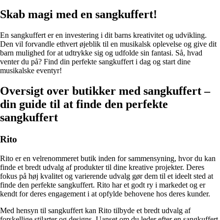
Skab magi med en sangkuffert!
En sangkuffert er en investering i dit barns kreativitet og udvikling.
Den vil forvandle ethvert øjeblik til en musikalsk oplevelse og give dit
barn mulighed for at udtrykke sig og udfolde sin fantasi. Så, hvad
venter du på? Find din perfekte sangkuffert i dag og start dine
musikalske eventyr!
Oversigt over butikker med sangkuffert –
din guide til at finde den perfekte
sangkuffert
Rito
Rito er en velrenommeret butik inden for sammensyning, hvor du kan
finde et bredt udvalg af produkter til dine kreative projekter. Deres
fokus på høj kvalitet og varierende udvalg gør dem til et ideelt sted at
finde den perfekte sangkuffert. Rito har et godt ry i markedet og er
kendt for deres engagement i at opfylde behovene hos deres kunder.
Med hensyn til sangkuffert kan Rito tilbyde et bredt udvalg af
forskellige stilarter og designs. Uanset om du leder efter en sangkuffert