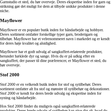
Garnstudio et sted, du bør overveje. Deres ekspertise inden for garn og
strikning gør det muligt for dem at tilbyde unikke produkter i denne
niche.
Mayflower
Mayflower er en populær butik inden for håndarbejde og hobbyer.
Deres sortiment omfatter forskellige typer garn, broderigarn og
tilbehør. Mayflower har et velrenommeret navn i markedet og er kendt
for deres høje kvalitet og alsidighed.
Mayflower har et godt udvalg af sangkuffert-relaterede produkter,
herunder hæklede dyr og sange. Hvis du er på udkig efter en
sangkuffert, der passer til dine præferencer, er Mayflower et sted, du
bør overveje.
Stof 2000
Stof 2000 er en velkendt butik inden for stof og sytilbehør. Deres
sortiment omfatter alt fra stof og mønstre til sytilbehør og dekorationer.
Stof 2000 er kendt for deres brede udvalg og ekspertise inden for
syning og håndarbejde.
Hos Stof 2000 finder du muligvis også sangkuffert-relaterede
produkter. Deres brede udvalg af sytilbehør kan give dig alt, hvad du