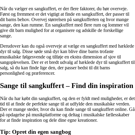
Når du vælger en sangkuffert, er der flere faktorer, du bør overveje.
Først og fremmest er det vigtigt at finde en sangkuffert, der passer til
dit barns behov. Overvej størrelsen på sangkufferten og hvor mange
sange, den kan rumme. En sangkuffert med flere rum og lommer vil
give dit barn mulighed for at organisere og adskille de forskellige
sange.
Derudover kan du også overveje at vælge en sangkuffert med hæklede
dyr til salg. Disse søde små dyr kan blive dine barns trofaste
musikalske følgesvende og tilføje en ekstra dimension af sjov til
sangoplevelsen. Der er et bredt udvalg af hæklede dyr til sangkuffert til
salg, så du kan finde lige den, der passer bedst til dit barns
personlighed og præferencer.
Sange til sangkuffert – Find din inspiration
Når du har købt din sangkuffert, og den er fyldt med muligheder, er det
tid til at finde de perfekte sange til at udfylde den musikalske verden.
Der er mange steder, hvor du kan finde sange til sangkuffert online. Gå
på opdagelse på musikplatforme og deltag i musikalske fællesskaber
for at finde inspiration og dele dine egne kreationer.
Tip: Opret din egen sangbog