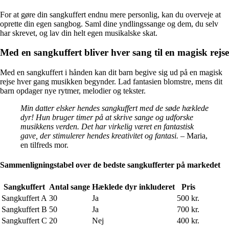
For at gøre din sangkuffert endnu mere personlig, kan du overveje at
oprette din egen sangbog. Saml dine yndlingssange og dem, du selv
har skrevet, og lav din helt egen musikalske skat.
Med en sangkuffert bliver hver sang til en magisk rejse
Med en sangkuffert i hånden kan dit barn begive sig ud på en magisk
rejse hver gang musikken begynder. Lad fantasien blomstre, mens dit
barn opdager nye rytmer, melodier og tekster.
Min datter elsker hendes sangkuffert med de søde hæklede
dyr! Hun bruger timer på at skrive sange og udforske
musikkens verden. Det har virkelig været en fantastisk
gave, der stimulerer hendes kreativitet og fantasi.
– Maria,
en tilfreds mor.
Sammenligningstabel over de bedste sangkufferter på markedet
Sangkuffert
Antal sange
Hæklede dyr inkluderet
Pris
Sangkuffert A
30
Ja
500 kr.
Sangkuffert B
50
Ja
700 kr.
Sangkuffert C
20
Nej
400 kr.