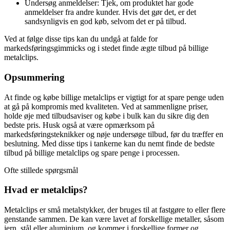
Undersøg anmeldelser: Tjek, om produktet har gode
anmeldelser fra andre kunder. Hvis det gør det, er det
sandsynligvis en god køb, selvom det er på tilbud.
Ved at følge disse tips kan du undgå at falde for
markedsføringsgimmicks og i stedet finde ægte tilbud på billige
metalclips.
Opsummering
At finde og købe billige metalclips er vigtigt for at spare penge uden
at gå på kompromis med kvaliteten. Ved at sammenligne priser,
holde øje med tilbudsaviser og købe i bulk kan du sikre dig den
bedste pris. Husk også at være opmærksom på
markedsføringsteknikker og nøje undersøge tilbud, før du træffer en
beslutning. Med disse tips i tankerne kan du nemt finde de bedste
tilbud på billige metalclips og spare penge i processen.
Ofte stillede spørgsmål
Hvad er metalclips?
Metalclips er små metalstykker, der bruges til at fastgøre to eller flere
genstande sammen. De kan være lavet af forskellige metaller, såsom
jern, stål eller aluminium, og kommer i forskellige former og