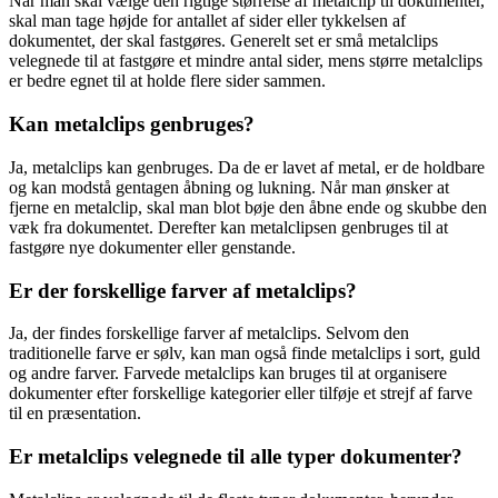
Når man skal vælge den rigtige størrelse af metalclip til dokumenter,
skal man tage højde for antallet af sider eller tykkelsen af
dokumentet, der skal fastgøres. Generelt set er små metalclips
velegnede til at fastgøre et mindre antal sider, mens større metalclips
er bedre egnet til at holde flere sider sammen.
Kan metalclips genbruges?
Ja, metalclips kan genbruges. Da de er lavet af metal, er de holdbare
og kan modstå gentagen åbning og lukning. Når man ønsker at
fjerne en metalclip, skal man blot bøje den åbne ende og skubbe den
væk fra dokumentet. Derefter kan metalclipsen genbruges til at
fastgøre nye dokumenter eller genstande.
Er der forskellige farver af metalclips?
Ja, der findes forskellige farver af metalclips. Selvom den
traditionelle farve er sølv, kan man også finde metalclips i sort, guld
og andre farver. Farvede metalclips kan bruges til at organisere
dokumenter efter forskellige kategorier eller tilføje et strejf af farve
til en præsentation.
Er metalclips velegnede til alle typer dokumenter?