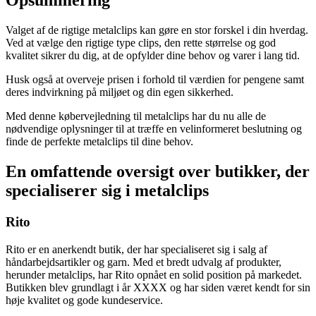
Opsummering
Valget af de rigtige metalclips kan gøre en stor forskel i din hverdag.
Ved at vælge den rigtige type clips, den rette størrelse og god
kvalitet sikrer du dig, at de opfylder dine behov og varer i lang tid.
Husk også at overveje prisen i forhold til værdien for pengene samt
deres indvirkning på miljøet og din egen sikkerhed.
Med denne købervejledning til metalclips har du nu alle de
nødvendige oplysninger til at træffe en velinformeret beslutning og
finde de perfekte metalclips til dine behov.
En omfattende oversigt over butikker, der
specialiserer sig i metalclips
Rito
Rito er en anerkendt butik, der har specialiseret sig i salg af
håndarbejdsartikler og garn. Med et bredt udvalg af produkter,
herunder metalclips, har Rito opnået en solid position på markedet.
Butikken blev grundlagt i år XXXX og har siden været kendt for sin
høje kvalitet og gode kundeservice.