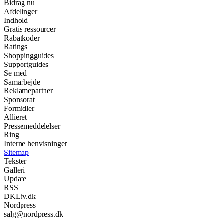
Bidrag nu
Afdelinger
Indhold
Gratis ressourcer
Rabatkoder
Ratings
Shoppingguides
Supportguides
Se med
Samarbejde
Reklamepartner
Sponsorat
Formidler
Allieret
Pressemeddelelser
Ring
Interne henvisninger
Sitemap
Tekster
Galleri
Update
RSS
DKLiv.dk
Nordpress
salg@nordpress.dk