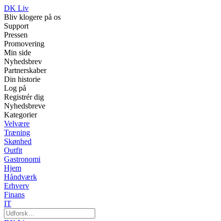
DK Liv
Bliv klogere på os
Support
Pressen
Promovering
Min side
Nyhedsbrev
Partnerskaber
Din historie
Log på
Registrér dig
Nyhedsbreve
Kategorier
Velvære
Træning
Skønhed
Outfit
Gastronomi
Hjem
Håndværk
Erhverv
Finans
IT