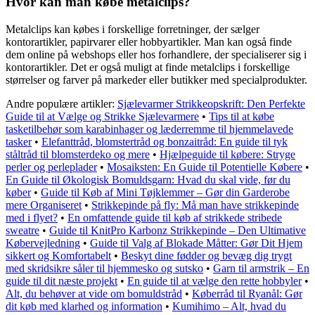
Hvor kan man købe metalclips?
Metalclips kan købes i forskellige forretninger, der sælger
kontorartikler, papirvarer eller hobbyartikler. Man kan også finde
dem online på webshops eller hos forhandlere, der specialiserer sig i
kontorartikler. Det er også muligt at finde metalclips i forskellige
størrelser og farver på markeder eller butikker med specialprodukter.
Andre populære artikler:
Sjælevarmer Strikkeopskrift: Den Perfekte
Guide til at Vælge og Strikke Sjælevarmere
•
Tips til at købe
tasketilbehør som karabinhager og læderremme til hjemmelavede
tasker
•
Elefanttråd, blomstertråd og bonzaitråd: En guide til tyk
ståltråd til blomsterdeko og mere
•
Hjælpeguide til købere: Stryge
perler og perleplader
•
Mosaiksten: En Guide til Potentielle Købere
•
En Guide til Økologisk Bomuldsgarn: Hvad du skal vide, før du
køber
•
Guide til Køb af Mini Tøjklemmer – Gør din Garderobe
mere Organiseret
•
Strikkepinde på fly: Må man have strikkepinde
med i flyet?
•
En omfattende guide til køb af strikkede stribede
sweatre
•
Guide til KnitPro Karbonz Strikkepinde – Den Ultimative
Købervejledning
•
Guide til Valg af Blokade Måtter: Gør Dit Hjem
sikkert og Komfortabelt
•
Beskyt dine fødder og bevæg dig trygt
med skridsikre såler til hjemmesko og sutsko
•
Garn til armstrik – En
guide til dit næste projekt
•
En guide til at vælge den rette hobbyler
•
Alt, du behøver at vide om bomuldstråd
•
Køberråd til Ryanål: Gør
dit køb med klarhed og information
•
Kumihimo – Alt, hvad du