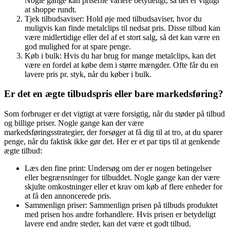
Nogle gange kan priserne variere betydeligt, så det er vigtigt
at shoppe rundt.
Tjek tilbudsaviser: Hold øje med tilbudsaviser, hvor du
muligvis kan finde metalclips til nedsat pris. Disse tilbud kan
være midlertidige eller del af et stort salg, så det kan være en
god mulighed for at spare penge.
Køb i bulk: Hvis du har brug for mange metalclips, kan det
være en fordel at købe dem i større mængder. Ofte får du en
lavere pris pr. styk, når du køber i bulk.
Er det en ægte tilbudspris eller bare markedsføring?
Som forbruger er det vigtigt at være forsigtig, når du støder på tilbud
og billige priser. Nogle gange kan der være
markedsføringsstrategier, der forsøger at få dig til at tro, at du sparer
penge, når du faktisk ikke gør det. Her er et par tips til at genkende
ægte tilbud:
Læs den fine print: Undersøg om der er nogen betingelser
eller begrænsninger for tilbuddet. Nogle gange kan der være
skjulte omkostninger eller et krav om køb af flere enheder for
at få den annoncerede pris.
Sammenlign priser: Sammenlign prisen på tilbuds produktet
med prisen hos andre forhandlere. Hvis prisen er betydeligt
lavere end andre steder, kan det være et godt tilbud.