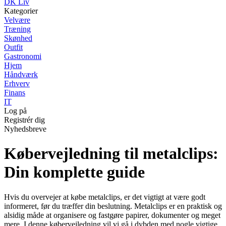
DK Liv
Kategorier
Velvære
Træning
Skønhed
Outfit
Gastronomi
Hjem
Håndværk
Erhverv
Finans
IT
Log på
Registrér dig
Nyhedsbreve
Købervejledning til metalclips:
Din komplette guide
Hvis du overvejer at købe metalclips, er det vigtigt at være godt
informeret, før du træffer din beslutning. Metalclips er en praktisk og
alsidig måde at organisere og fastgøre papirer, dokumenter og meget
mere. I denne købervejledning vil vi gå i dybden med nogle vigtige