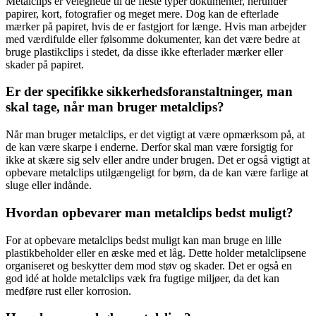
Metalclips er velegnede til de fleste typer dokumenter, herunder
papirer, kort, fotografier og meget mere. Dog kan de efterlade
mærker på papiret, hvis de er fastgjort for længe. Hvis man arbejder
med værdifulde eller følsomme dokumenter, kan det være bedre at
bruge plastikclips i stedet, da disse ikke efterlader mærker eller
skader på papiret.
Er der specifikke sikkerhedsforanstaltninger, man
skal tage, når man bruger metalclips?
Når man bruger metalclips, er det vigtigt at være opmærksom på, at
de kan være skarpe i enderne. Derfor skal man være forsigtig for
ikke at skære sig selv eller andre under brugen. Det er også vigtigt at
opbevare metalclips utilgængeligt for børn, da de kan være farlige at
sluge eller indånde.
Hvordan opbevarer man metalclips bedst muligt?
For at opbevare metalclips bedst muligt kan man bruge en lille
plastikbeholder eller en æske med et låg. Dette holder metalclipsene
organiseret og beskytter dem mod støv og skader. Det er også en
god idé at holde metalclips væk fra fugtige miljøer, da det kan
medføre rust eller korrosion.