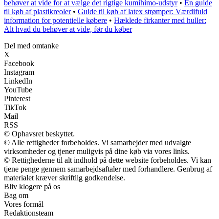
behøver at vide for at vælge det rigtige kumihimo-udstyr
•
En guide
til køb af plastikreoler
•
Guide til køb af latex strømper: Værdifuld
information for potentielle købere
•
Hæklede firkanter med huller:
Alt hvad du behøver at vide, før du køber
Del med omtanke
X
Facebook
Instagram
LinkedIn
YouTube
Pinterest
TikTok
Mail
RSS
© Ophavsret beskyttet.
© Alle rettigheder forbeholdes. Vi samarbejder med udvalgte
virksomheder og tjener muligvis på dine køb via vores links.
© Rettighederne til alt indhold på dette website forbeholdes. Vi kan
tjene penge gennem samarbejdsaftaler med forhandlere. Genbrug af
materialet kræver skriftlig godkendelse.
Bliv klogere på os
Bag om
Vores formål
Redaktionsteam