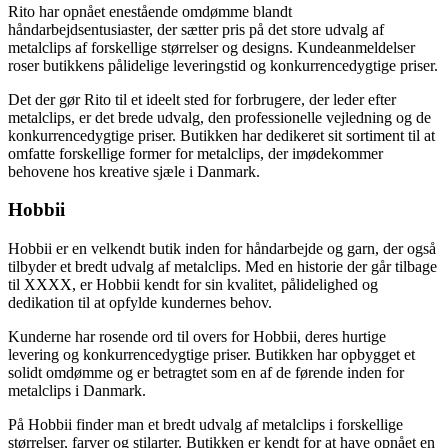
Rito har opnået enestående omdømme blandt
håndarbejdsentusiaster, der sætter pris på det store udvalg af
metalclips af forskellige størrelser og designs. Kundeanmeldelser
roser butikkens pålidelige leveringstid og konkurrencedygtige priser.
Det der gør Rito til et ideelt sted for forbrugere, der leder efter
metalclips, er det brede udvalg, den professionelle vejledning og de
konkurrencedygtige priser. Butikken har dedikeret sit sortiment til at
omfatte forskellige former for metalclips, der imødekommer
behovene hos kreative sjæle i Danmark.
Hobbii
Hobbii er en velkendt butik inden for håndarbejde og garn, der også
tilbyder et bredt udvalg af metalclips. Med en historie der går tilbage
til XXXX, er Hobbii kendt for sin kvalitet, pålidelighed og
dedikation til at opfylde kundernes behov.
Kunderne har rosende ord til overs for Hobbii, deres hurtige
levering og konkurrencedygtige priser. Butikken har opbygget et
solidt omdømme og er betragtet som en af de førende inden for
metalclips i Danmark.
På Hobbii finder man et bredt udvalg af metalclips i forskellige
størrelser, farver og stilarter. Butikken er kendt for at have opnået en