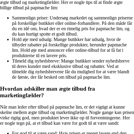
ægte tilbud og marketingfælder. Her er nogle tips til at finde ægte
billige tilbud på papmache lim:
Sammenlign priser: Undersøg markedet og sammenlign priserne
på forskellige butikker eller online-forhandlere. På den måde får
du en idé om, hvad der er en rimelig pris for papmache lim, og
du kan hurtigt spotte et godt tilbud.
Hold øje med udsalg: Mange butikker har udsalg, hvor de
tilbyder rabatter på forskellige produkter, herunder papmache
lim. Hold øje med annoncer eller online-tilbud for at få fat i
produkterne til en lavere pris.
Tilmeld dig nyhedsbreve: Mange butikker sender nyhedsbreve
til deres kunder med eksklusive tilbud og rabatter. Ved at
tilmelde dig nyhedsbrevene får du mulighed for at være blandt
de første, der får besked om tilbud på papmache lim.
Hvordan adskiller man ægte tilbud fra
marketingfælder?
Når man leder efter tilbud på papmache lim, er det vigtigt at kunne
skelne mellem ægte tilbud og marketingfælder. Nogle gange kan prisen
virke rigtig god, men produktet lever ikke op til forventningerne. Her
er nogle tegn på, at et tilbud kan være for godt til at være sandt:
For god til at være sand: Hvis prisen er meget lavere end den