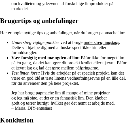
om kvaliteten og ydeevnen af forskellige limprodukter på
markedet.
Brugertips og anbefalinger
Her er nogle nyttige tips og anbefalinger, når du bruger papmache lim:
Understreg vigtige punkter
ved at bruge
understregningstags
.
Dette vil hjælpe dig med at huske specifikke trin eller
forholdsregler.
Vær forsigtig med mængden af lim:
Påfør ikke for meget lim
på én gang, da det kan gøre dit projekt krøllet eller ujævnt. Påfør
et jævnt lag og lad det tørre mellem påføringerne.
Test limen først:
Hvis du arbejder på et specielt projekt, kan det
være en god idé at teste limens vedhæftningsevne på en lille del,
før du anvender den på hele projektet.
Jeg har brugt papmache lim til mange af mine projekter,
og jeg må sige, at det er en fantastisk lim. Den klæber
godt og tørrer hurtigt, hvilket gør det nemt at arbejde med.
– Maria, DIY-entusiast
Konklusion