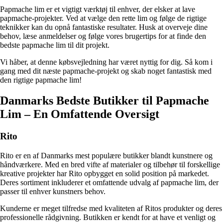
Papmache lim er et vigtigt værktøj til enhver, der elsker at lave
papmache-projekter. Ved at vælge den rette lim og følge de rigtige
teknikker kan du opnå fantastiske resultater. Husk at overveje dine
behov, læse anmeldelser og følge vores brugertips for at finde den
bedste papmache lim til dit projekt.
Vi håber, at denne købsvejledning har været nyttig for dig. Så kom i
gang med dit næste papmache-projekt og skab noget fantastisk med
den rigtige papmache lim!
Danmarks Bedste Butikker til Papmache
Lim – En Omfattende Oversigt
Rito
Rito er en af Danmarks mest populære butikker blandt kunstnere og
håndværkere. Med en bred vifte af materialer og tilbehør til forskellige
kreative projekter har Rito opbygget en solid position på markedet.
Deres sortiment inkluderer et omfattende udvalg af papmache lim, der
passer til enhver kunstners behov.
Kunderne er meget tilfredse med kvaliteten af Ritos produkter og deres
professionelle rådgivning. Butikken er kendt for at have et venligt og