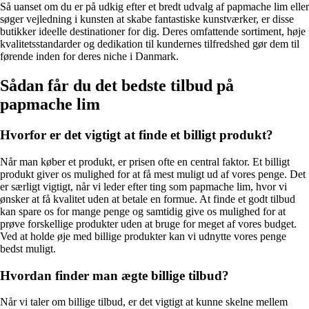
Så uanset om du er på udkig efter et bredt udvalg af papmache lim eller
søger vejledning i kunsten at skabe fantastiske kunstværker, er disse
butikker ideelle destinationer for dig. Deres omfattende sortiment, høje
kvalitetsstandarder og dedikation til kundernes tilfredshed gør dem til
førende inden for deres niche i Danmark.
Sådan får du det bedste tilbud på
papmache lim
Hvorfor er det vigtigt at finde et billigt produkt?
Når man køber et produkt, er prisen ofte en central faktor. Et billigt
produkt giver os mulighed for at få mest muligt ud af vores penge. Det
er særligt vigtigt, når vi leder efter ting som papmache lim, hvor vi
ønsker at få kvalitet uden at betale en formue. At finde et godt tilbud
kan spare os for mange penge og samtidig give os mulighed for at
prøve forskellige produkter uden at bruge for meget af vores budget.
Ved at holde øje med billige produkter kan vi udnytte vores penge
bedst muligt.
Hvordan finder man ægte billige tilbud?
Når vi taler om billige tilbud, er det vigtigt at kunne skelne mellem