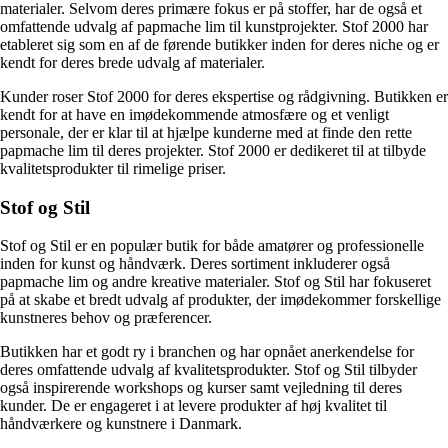
materialer. Selvom deres primære fokus er på stoffer, har de også et
omfattende udvalg af papmache lim til kunstprojekter. Stof 2000 har
etableret sig som en af de førende butikker inden for deres niche og er
kendt for deres brede udvalg af materialer.
Kunder roser Stof 2000 for deres ekspertise og rådgivning. Butikken er
kendt for at have en imødekommende atmosfære og et venligt
personale, der er klar til at hjælpe kunderne med at finde den rette
papmache lim til deres projekter. Stof 2000 er dedikeret til at tilbyde
kvalitetsprodukter til rimelige priser.
Stof og Stil
Stof og Stil er en populær butik for både amatører og professionelle
inden for kunst og håndværk. Deres sortiment inkluderer også
papmache lim og andre kreative materialer. Stof og Stil har fokuseret
på at skabe et bredt udvalg af produkter, der imødekommer forskellige
kunstneres behov og præferencer.
Butikken har et godt ry i branchen og har opnået anerkendelse for
deres omfattende udvalg af kvalitetsprodukter. Stof og Stil tilbyder
også inspirerende workshops og kurser samt vejledning til deres
kunder. De er engageret i at levere produkter af høj kvalitet til
håndværkere og kunstnere i Danmark.