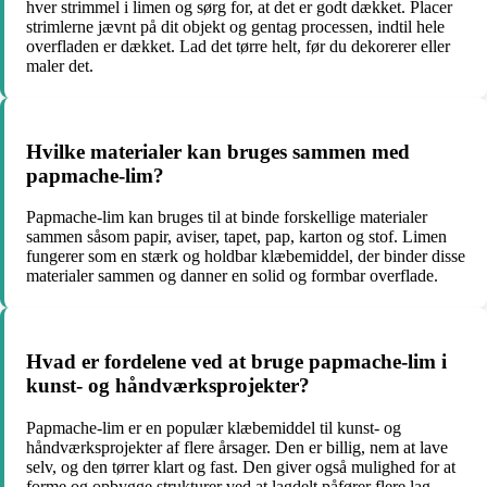
hver strimmel i limen og sørg for, at det er godt dækket. Placer
strimlerne jævnt på dit objekt og gentag processen, indtil hele
overfladen er dækket. Lad det tørre helt, før du dekorerer eller
maler det.
Hvilke materialer kan bruges sammen med
papmache-lim?
Papmache-lim kan bruges til at binde forskellige materialer
sammen såsom papir, aviser, tapet, pap, karton og stof. Limen
fungerer som en stærk og holdbar klæbemiddel, der binder disse
materialer sammen og danner en solid og formbar overflade.
Hvad er fordelene ved at bruge papmache-lim i
kunst- og håndværksprojekter?
Papmache-lim er en populær klæbemiddel til kunst- og
håndværksprojekter af flere årsager. Den er billig, nem at lave
selv, og den tørrer klart og fast. Den giver også mulighed for at
forme og opbygge strukturer ved at lagdelt påfører flere lag.