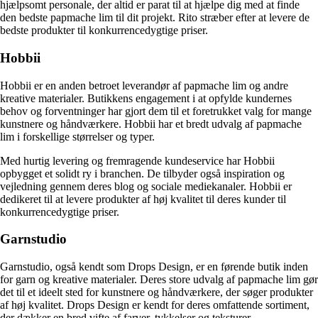
hjælpsomt personale, der altid er parat til at hjælpe dig med at finde
den bedste papmache lim til dit projekt. Rito stræber efter at levere de
bedste produkter til konkurrencedygtige priser.
Hobbii
Hobbii er en anden betroet leverandør af papmache lim og andre
kreative materialer. Butikkens engagement i at opfylde kundernes
behov og forventninger har gjort dem til et foretrukket valg for mange
kunstnere og håndværkere. Hobbii har et bredt udvalg af papmache
lim i forskellige størrelser og typer.
Med hurtig levering og fremragende kundeservice har Hobbii
opbygget et solidt ry i branchen. De tilbyder også inspiration og
vejledning gennem deres blog og sociale mediekanaler. Hobbii er
dedikeret til at levere produkter af høj kvalitet til deres kunder til
konkurrencedygtige priser.
Garnstudio
Garnstudio, også kendt som Drops Design, er en førende butik inden
for garn og kreative materialer. Deres store udvalg af papmache lim gør
det til et ideelt sted for kunstnere og håndværkere, der søger produkter
af høj kvalitet. Drops Design er kendt for deres omfattende sortiment,
der dækker en bred vifte af farver, tykkelser og teksturer.