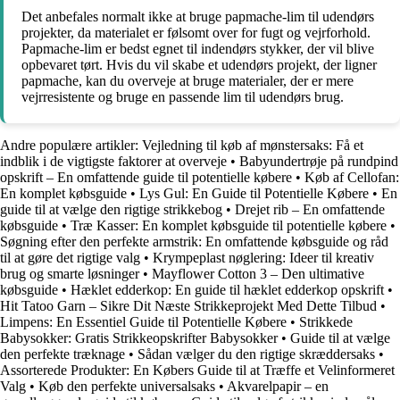
Det anbefales normalt ikke at bruge papmache-lim til udendørs
projekter, da materialet er følsomt over for fugt og vejrforhold.
Papmache-lim er bedst egnet til indendørs stykker, der vil blive
opbevaret tørt. Hvis du vil skabe et udendørs projekt, der ligner
papmache, kan du overveje at bruge materialer, der er mere
vejrresistente og bruge en passende lim til udendørs brug.
Andre populære artikler:
Vejledning til køb af mønstersaks: Få et
indblik i de vigtigste faktorer at overveje
•
Babyundertrøje på rundpind
opskrift – En omfattende guide til potentielle købere
•
Køb af Cellofan:
En komplet købsguide
•
Lys Gul: En Guide til Potentielle Købere
•
En
guide til at vælge den rigtige strikkebog
•
Drejet rib – En omfattende
købsguide
•
Træ Kasser: En komplet købsguide til potentielle købere
•
Søgning efter den perfekte armstrik: En omfattende købsguide og råd
til at gøre det rigtige valg
•
Krympeplast nøglering: Ideer til kreativ
brug og smarte løsninger
•
Mayflower Cotton 3 – Den ultimative
købsguide
•
Hæklet edderkop: En guide til hæklet edderkop opskrift
•
Hit Tatoo Garn – Sikre Dit Næste Strikkeprojekt Med Dette Tilbud
•
Limpens: En Essentiel Guide til Potentielle Købere
•
Strikkede
Babysokker: Gratis Strikkeopskrifter Babysokker
•
Guide til at vælge
den perfekte træknage
•
Sådan vælger du den rigtige skræddersaks
•
Assorterede Produkter: En Købers Guide til at Træffe et Velinformeret
Valg
•
Køb den perfekte universalsaks
•
Akvarelpapir – en