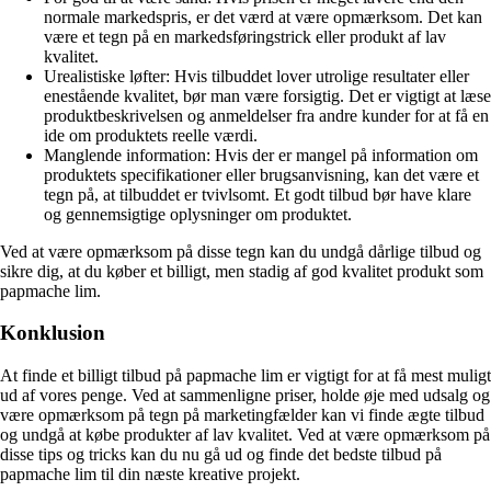
normale markedspris, er det værd at være opmærksom. Det kan
være et tegn på en markedsføringstrick eller produkt af lav
kvalitet.
Urealistiske løfter: Hvis tilbuddet lover utrolige resultater eller
enestående kvalitet, bør man være forsigtig. Det er vigtigt at læse
produktbeskrivelsen og anmeldelser fra andre kunder for at få en
ide om produktets reelle værdi.
Manglende information: Hvis der er mangel på information om
produktets specifikationer eller brugsanvisning, kan det være et
tegn på, at tilbuddet er tvivlsomt. Et godt tilbud bør have klare
og gennemsigtige oplysninger om produktet.
Ved at være opmærksom på disse tegn kan du undgå dårlige tilbud og
sikre dig, at du køber et billigt, men stadig af god kvalitet produkt som
papmache lim.
Konklusion
At finde et billigt tilbud på papmache lim er vigtigt for at få mest muligt
ud af vores penge. Ved at sammenligne priser, holde øje med udsalg og
være opmærksom på tegn på marketingfælder kan vi finde ægte tilbud
og undgå at købe produkter af lav kvalitet. Ved at være opmærksom på
disse tips og tricks kan du nu gå ud og finde det bedste tilbud på
papmache lim til din næste kreative projekt.