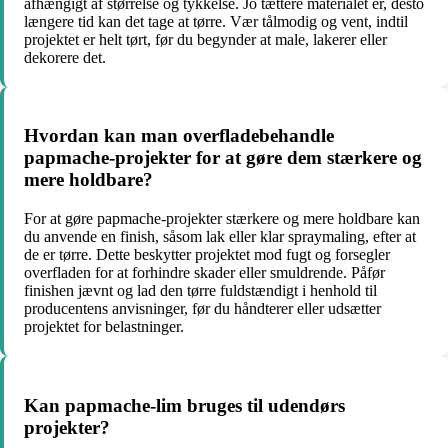
afhængigt af størrelse og tykkelse. Jo tættere materialet er, desto
længere tid kan det tage at tørre. Vær tålmodig og vent, indtil
projektet er helt tørt, før du begynder at male, lakerer eller
dekorere det.
Hvordan kan man overfladebehandle
papmache-projekter for at gøre dem stærkere og
mere holdbare?
For at gøre papmache-projekter stærkere og mere holdbare kan
du anvende en finish, såsom lak eller klar spraymaling, efter at
de er tørre. Dette beskytter projektet mod fugt og forsegler
overfladen for at forhindre skader eller smuldrende. Påfør
finishen jævnt og lad den tørre fuldstændigt i henhold til
producentens anvisninger, før du håndterer eller udsætter
projektet for belastninger.
Kan papmache-lim bruges til udendørs
projekter?