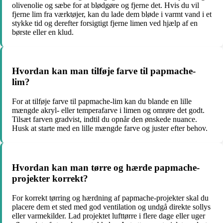
olivenolie og sæbe for at blødgøre og fjerne det. Hvis du vil
fjerne lim fra værktøjer, kan du lade dem bløde i varmt vand i et
stykke tid og derefter forsigtigt fjerne limen ved hjælp af en
børste eller en klud.
Hvordan kan man tilføje farve til papmache-
lim?
For at tilføje farve til papmache-lim kan du blande en lille
mængde akryl- eller temperafarve i limen og omrøre det godt.
Tilsæt farven gradvist, indtil du opnår den ønskede nuance.
Husk at starte med en lille mængde farve og juster efter behov.
Hvordan kan man tørre og hærde papmache-
projekter korrekt?
For korrekt tørring og hærdning af papmache-projekter skal du
placere dem et sted med god ventilation og undgå direkte sollys
eller varmekilder. Lad projektet lufttørre i flere dage eller uger