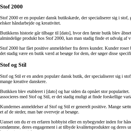
Stof 2000
Stof 2000 er en populær dansk butikskæde, der specialiserer sig i stof,
elsker håndarbejde og kreativitet.
Butikkens historie går tilbage til [dato], hvor den første butik blev åbn
almindelige produkt hos Stof 2000, kan man stadig finde et udvalg af va
Stof 2000 har fået positive anmeldelser fra deres kunder. Kunder roser
det stadig være en butik værd at besøge for dem, der søger disse specif
Stof og Stil
Stof og Stil er en anden populær dansk butik, der specialiserer sig i sto
mange kreative danskere.
Butikken blev etableret i [dato] og har siden da opnået stor popularitet.
associeres med Stof og Stil, er det stadig muligt at finde forskellige vari
Kundernes anmeldelser af Stof og Stil er generelt positive. Mange sætter
et af de steder, man bør overveje at besøge.
Uanset om du er en erfaren hobbyist eller en nybegynder inden for hånda
omdømme, deres engagement i at tilbyde kvalitetsprodukter og deres uni