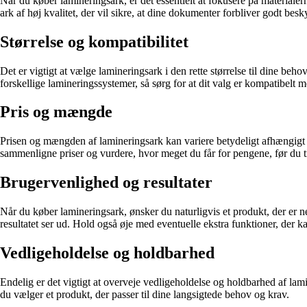
Når du køber lamineringsark, er det essentielt at fokusere på materialer
ark af høj kvalitet, der vil sikre, at dine dokumenter forbliver godt besky
Størrelse og kompatibilitet
Det er vigtigt at vælge lamineringsark i den rette størrelse til dine beho
forskellige lamineringssystemer, så sørg for at dit valg er kompatibelt 
Pris og mængde
Prisen og mængden af lamineringsark kan variere betydeligt afhængigt 
sammenligne priser og vurdere, hvor meget du får for pengene, før du t
Brugervenlighed og resultater
Når du køber lamineringsark, ønsker du naturligvis et produkt, der er n
resultatet ser ud. Hold også øje med eventuelle ekstra funktioner, der 
Vedligeholdelse og holdbarhed
Endelig er det vigtigt at overveje vedligeholdelse og holdbarhed af lam
du vælger et produkt, der passer til dine langsigtede behov og krav.