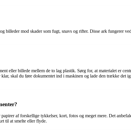
og billeder mod skader som fugt, snavs og rifter. Disse ark fungerer ve
t eller billede mellem de to lag plastik. Sørg for, at materialet er cent
lar, skal du føre dokumentet ind i maskinen og lade den trække det ige
menter?
apirer af forskellige tykkelser, kort, fotos og meget mere. Det anbefal
til at smelte eller flyde.