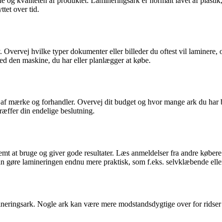
ne og kvaliteten af produktet. Lamineringsark er normalt lavet af plasti
ttet over tid.
v. Overvej hvilke typer dokumenter eller billeder du oftest vil laminere, 
med den maskine, du har eller planlægger at købe.
af mærke og forhandler. Overvej dit budget og hvor mange ark du har br
ræffer din endelige beslutning.
emt at bruge og giver gode resultater. Læs anmeldelser fra andre købere
kan gøre lamineringen endnu mere praktisk, som f.eks. selvklæbende elle
ineringsark. Nogle ark kan være mere modstandsdygtige over for ridser el