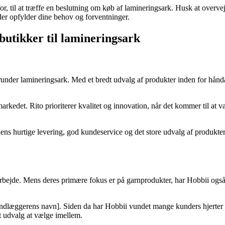
r, til at træffe en beslutning om køb af lamineringsark. Husk at overvej
der opfylder dine behov og forventninger.
butikker til lamineringsark
erunder lamineringsark. Med et bredt udvalg af produkter inden for hånda
rkedet. Rito prioriterer kvalitet og innovation, når det kommer til at væl
ns hurtige levering, god kundeservice og det store udvalg af produkter. 
darbejde. Mens deres primære fokus er på garnprodukter, har Hobbii også
[grundlæggerens navn]. Siden da har Hobbii vundet mange kunders hjerter
t udvalg at vælge imellem.