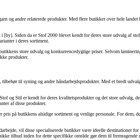
 garn og andre relaterede produkter. Med flere butikker over hele landet
et i [by]. Siden da er Stof 2000 blevet kendt for deres store udvalg af s
rianter i deres sortiment.
 butikkens store udvalg og konkurrencedygtige priser. Selvom laminering
ikke produkter.
f, tilbehør til syning og andre håndarbejdsprodukter. Med et bredt udvalg 
 Stof og Stil er kendt for deres kvalitetsprodukter og det store udvalg, 
anter af disse produkter.
 pris på butikkens alsidige sortiment og venlige personale. For dem, der
rbejde, vil disse specialiserede butikker være ideelle destinationer fo
kke tilbud inden for dette specifikke område gør dem til fremragende mu