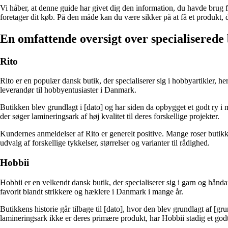
Vi håber, at denne guide har givet dig den information, du havde brug fo
foretager dit køb. På den måde kan du være sikker på at få et produkt, 
En omfattende oversigt over specialiserede 
Rito
Rito er en populær dansk butik, der specialiserer sig i hobbyartikler, h
leverandør til hobbyentusiaster i Danmark.
Butikken blev grundlagt i [dato] og har siden da opbygget et godt ry i ma
der søger lamineringsark af høj kvalitet til deres forskellige projekter.
Kundernes anmeldelser af Rito er generelt positive. Mange roser butikke
udvalg af forskellige tykkelser, størrelser og varianter til rådighed.
Hobbii
Hobbii er en velkendt dansk butik, der specialiserer sig i garn og hån
favorit blandt strikkere og hæklere i Danmark i mange år.
Butikkens historie går tilbage til [dato], hvor den blev grundlagt af 
lamineringsark ikke er deres primære produkt, har Hobbii stadig et god