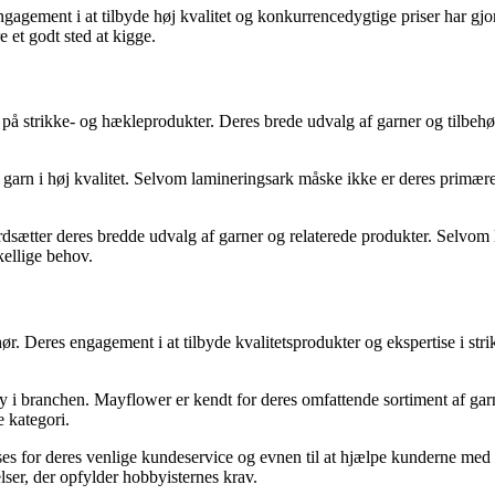
gement i at tilbyde høj kvalitet og konkurrencedygtige priser har gjort
e et godt sted at kigge.
på strikke- og hækleprodukter. Deres brede udvalg af garner og tilbehø
s garn i høj kvalitet. Selvom lamineringsark måske ikke er deres primære
dsætter deres bredde udvalg af garner og relaterede produkter. Selvom 
skellige behov.
r. Deres engagement i at tilbyde kvalitetsprodukter og ekspertise i strik
t ry i branchen. Mayflower er kendt for deres omfattende sortiment af g
 kategori.
s for deres venlige kundeservice og evnen til at hjælpe kunderne med a
lser, der opfylder hobbyisternes krav.