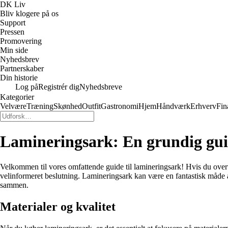
DK Liv
Bliv klogere på os
Support
Pressen
Promovering
Min side
Nyhedsbrev
Partnerskaber
Din historie
Log på
Registrér dig
Nyhedsbreve
Kategorier
Velvære
Træning
Skønhed
Outfit
Gastronomi
Hjem
Håndværk
Erhverv
Fin
Lamineringsark: En grundig guide
Velkommen til vores omfattende guide til lamineringsark! Hvis du overveje
velinformeret beslutning. Lamineringsark kan være en fantastisk måde a
sammen.
Materialer og kvalitet