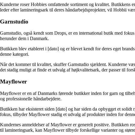
Kunderne roser Hobbies omfattende sortiment og kvalitet. Butikkens enga
leder efter lamineringsark til deres håndarbejdsprojekter, vil Hobbii vær
Garnstudio
Garnstudio, også kendt som Drops, er en international butik med fokus 
herunder dem i Danmark.
Butikken blev etableret i [dato] og er blevet kendt for deres eget brand
denne kategori.
Når det kommer til kvalitet, skuffer Garnstudio sjældent. Kunderne vær
det stadig muligt at finde et udvalg af højkvalitetsark, der passer til for
Mayflower
Mayflower er en af ​​Danmarks førende butikker inden for garn og tilbehø
og professionelle håndarbejdere.
Butikken har eksisteret siden [dato] og har siden da opbygget et solid
fokus, tilbyder Mayflower stadig et udvalg af produkter inden for denne
Kundernes anmeldelser af Mayflower er generelt positive. Butikken rose
til lamineringsark, kan Mayflower tilbyde forskellige varianter og større