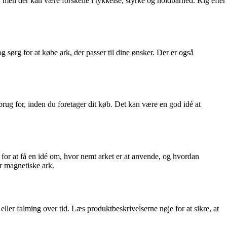
k, men der kan være forskelle i tykkelse, styrke og holdbarhed. Kig efter
og sørg for at købe ark, der passer til dine ønsker. Der er også
ug for, inden du foretager dit køb. Det kan være en god idé at
 for at få en idé om, hvor nemt arket er at anvende, og hvordan
r magnetiske ark.
ler falming over tid. Læs produktbeskrivelserne nøje for at sikre, at