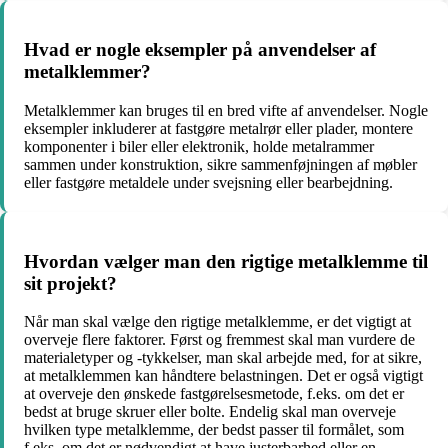
Hvad er nogle eksempler på anvendelser af
metalklemmer?
Metalklemmer kan bruges til en bred vifte af anvendelser. Nogle
eksempler inkluderer at fastgøre metalrør eller plader, montere
komponenter i biler eller elektronik, holde metalrammer
sammen under konstruktion, sikre sammenføjningen af møbler
eller fastgøre metaldele under svejsning eller bearbejdning.
Hvordan vælger man den rigtige metalklemme til
sit projekt?
Når man skal vælge den rigtige metalklemme, er det vigtigt at
overveje flere faktorer. Først og fremmest skal man vurdere de
materialetyper og -tykkelser, man skal arbejde med, for at sikre,
at metalklemmen kan håndtere belastningen. Det er også vigtigt
at overveje den ønskede fastgørelsesmetode, f.eks. om det er
bedst at bruge skruer eller bolte. Endelig skal man overveje
hvilken type metalklemme, der bedst passer til formålet, som
f.eks. om det er nødvendigt at have justerbarhed eller en