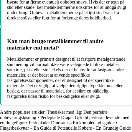
børste for at fjerne eventuelt ophobet snavs. Hvis der er tegn på
slid eller skade, bør metalklemmerne udskiftes for at undgå svigt
under brug. Opbevar metalklemmerne på et tørt sted væk fra
direkte sollys eller fugt for at forlænge deres holdbarhed.
Kan man bruge metalklemmer til andre
materialer end metal?
Metalklemmer er primært designet til at fastgøre metalgenstande
sammen og vil normalt ikke være velegnede til ikke-metaller
som træ, plast eller stof. Hvis der er behov for at fastgøre andre
materialer, er det bedst at anvende specifikke
fastgørelseskomponenter, der er designet til det specifikke
materiale. Det er vigtigt at vælge den rigtige type klemme eller
beslag, der passer til materialet, for at sikre en pålidelig
fastgørelse uden risiko for beskadigelse eller svigt.
Andre populære artikler:
Trææsker med låg: Den perfekte
opbevaringsløsning
•
Perleplade Drage: Gør dit perlesæt levende med
en dragefigur
•
Perleplader Dinosaur – En komplet købsguide
•
Fingerbeskytter – En Guide til Potentielle Købere
•
En Grundig Guide