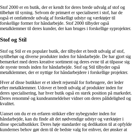
Stof 2000 er en butik, der er kendt for deres brede udvalg af stof og
tilbehør til syning. Selvom de primært er specialiseret i stof, har de
også et omfattende udvalg af forskelligt udstyr og værktøjer til
forskellige former for håndarbejde. Stof 2000 tilbyder også
metalklemmer til deres kunder, der kan bruges i forskellige syprojekter.
Stof og Stil
Stof og Stil er en populær butik, der tilbyder et bredt udvalg af stof,
sytilbehør og diverse produkter inden for håndarbejde. De har gjort sig
bemærket med deres kreative sortiment og deres evne til at tilpasse sig
de nyeste trends inden for håndarbejde. Stof og Stil tilbyder også
metalklemmer, der er nyttige for håndarbejdere i forskellige projekter.
Hver af disse butikker er et ideelt rejsemål for forbrugere, der leder
efter metalklemmer. Udover et bredt udvalg af produkter inden for
deres specialisering, har hver butik også en stærk position på markedet.
Deres renommé og kundeanmeldelser vidner om deres pålidelighed og
kvalitet.
Uanset om du er en erfaren strikker eller nybegynder inden for
håndarbejde, kan du finde alt det nødvendige udstyr og værktøjer i
disse specialbutikker. Deres høje standarder og dedikation til at opfylde
kundernes behov gør dem til de bedste valg for enhver, der ønsker at