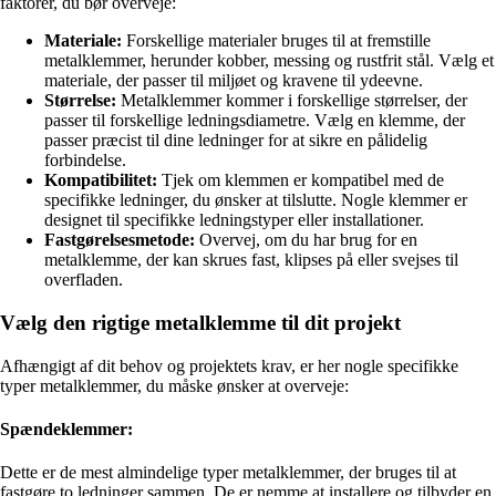
faktorer, du bør overveje:
Materiale:
Forskellige materialer bruges til at fremstille
metalklemmer, herunder kobber, messing og rustfrit stål. Vælg et
materiale, der passer til miljøet og kravene til ydeevne.
Størrelse:
Metalklemmer kommer i forskellige størrelser, der
passer til forskellige ledningsdiametre. Vælg en klemme, der
passer præcist til dine ledninger for at sikre en pålidelig
forbindelse.
Kompatibilitet:
Tjek om klemmen er kompatibel med de
specifikke ledninger, du ønsker at tilslutte. Nogle klemmer er
designet til specifikke ledningstyper eller installationer.
Fastgørelsesmetode:
Overvej, om du har brug for en
metalklemme, der kan skrues fast, klipses på eller svejses til
overfladen.
Vælg den rigtige metalklemme til dit projekt
Afhængigt af dit behov og projektets krav, er her nogle specifikke
typer metalklemmer, du måske ønsker at overveje:
Spændeklemmer:
Dette er de mest almindelige typer metalklemmer, der bruges til at
fastgøre to ledninger sammen. De er nemme at installere og tilbyder en