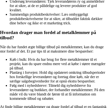
Undersøg leverandøren: Tjek leverandørens ry og anmeldelser
for at sikre, at de er pålidelige og leverer produkter af god
kvalitet.
Sammenlign produktbeskrivelser: Læs omhyggeligt
produktbeskrivelserne for at sikre, at tilbuddet faktisk dækker
dine behov og ikke er et marketing trick.
Hvordan drager man fordel af metalklemmer på
tilbud?
Når du har fundet ægte billige tilbud på metalklemmer, kan du drage
stor fordel af det. Et par tips til at maksimere dine besparelser:
Køb i bulk: Hvis du har brug for flere metalklemmer til et
projekt, kan du spare endnu mere ved at købe i større mængder
på tilbud.
Planlæg i forvejen: Hold dig opdateret omkring tilbudsperioder
hos forskellige leverandører og foretag dine køb, når der er
særlige salgsbegivenheder for at opnå ekstra besparelser.
Følg med i nyhedsbreve: Tilmeld dig nyhedsbreve fra
leverandører og butikker, der forhandler metalklemmer. På den
måde vil du være blandt de første til at få information om
kommende tilbud og rabatter.
At finde billige metalklemmer og drage fordel af tilbud er en fantastisk