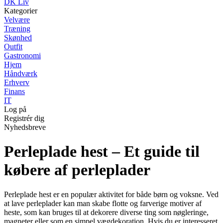
DK Liv
Kategorier
Velvære
Træning
Skønhed
Outfit
Gastronomi
Hjem
Håndværk
Erhverv
Finans
IT
Log på
Registrér dig
Nyhedsbreve
Perleplade hest – Et guide til
købere af perleplader
Perleplade hest er en populær aktivitet for både børn og voksne. Ved
at lave perleplader kan man skabe flotte og farverige motiver af
heste, som kan bruges til at dekorere diverse ting som nøgleringe,
magneter eller som en simpel vægdekoration. Hvis du er interesseret