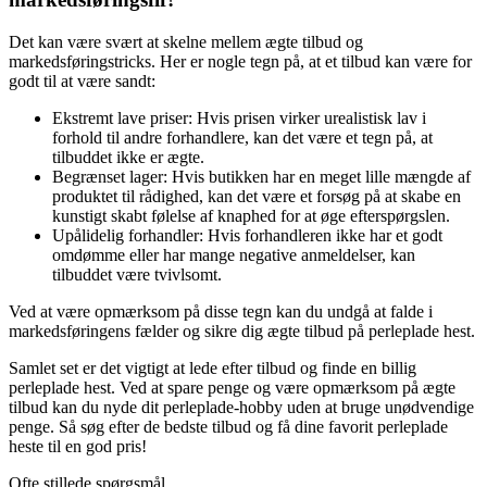
Det kan være svært at skelne mellem ægte tilbud og
markedsføringstricks. Her er nogle tegn på, at et tilbud kan være for
godt til at være sandt:
Ekstremt lave priser: Hvis prisen virker urealistisk lav i
forhold til andre forhandlere, kan det være et tegn på, at
tilbuddet ikke er ægte.
Begrænset lager: Hvis butikken har en meget lille mængde af
produktet til rådighed, kan det være et forsøg på at skabe en
kunstigt skabt følelse af knaphed for at øge efterspørgslen.
Upålidelig forhandler: Hvis forhandleren ikke har et godt
omdømme eller har mange negative anmeldelser, kan
tilbuddet være tvivlsomt.
Ved at være opmærksom på disse tegn kan du undgå at falde i
markedsføringens fælder og sikre dig ægte tilbud på perleplade hest.
Samlet set er det vigtigt at lede efter tilbud og finde en billig
perleplade hest. Ved at spare penge og være opmærksom på ægte
tilbud kan du nyde dit perleplade-hobby uden at bruge unødvendige
penge. Så søg efter de bedste tilbud og få dine favorit perleplade
heste til en god pris!
Ofte stillede spørgsmål