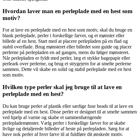
Hvordan laver man en perleplade med en hest som
motiv?
For at lave en perleplade med en hest som motiv, skal du bruge en
blank perleplade, perler i forskellige farver, og et mønster eller
billede af en hest. Start med at placere perlepladen på en flad og
stabil overflade. Brug mønsteret eller billedet som guide og placer
perlerne på perlepladen en ad gangen, mens du følger mønsteret.
Når perlepladen er fyldt med perler, læg et stykke bagepapir eller
perleark over perlerne, og brug et strygejern for at smelte perlerne
sammen. Dette vil skabe en solid og stabil perleplade med en hest
som motiv.
Hvilken type perler skal jeg bruge til at lave en
perleplade med en hest?
Du kan bruge perler af plastik eller særlige fuse beads til at lave en
perleplade med en hest. Disse perler er designet til at smelte sammen
ved hjælp af varme og skabe et sammenhængende
perleplademønster. Vælg perler i forskellige farver for at skabe
livlige og detaljerede billeder af heste på perlepladen. Sørg for at
have nok perler af hver farve til at fuldføre dit ønskede motiv.