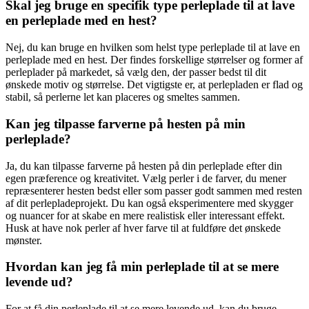
Skal jeg bruge en specifik type perleplade til at lave
en perleplade med en hest?
Nej, du kan bruge en hvilken som helst type perleplade til at lave en
perleplade med en hest. Der findes forskellige størrelser og former af
perleplader på markedet, så vælg den, der passer bedst til dit
ønskede motiv og størrelse. Det vigtigste er, at perlepladen er flad og
stabil, så perlerne let kan placeres og smeltes sammen.
Kan jeg tilpasse farverne på hesten på min
perleplade?
Ja, du kan tilpasse farverne på hesten på din perleplade efter din
egen præference og kreativitet. Vælg perler i de farver, du mener
repræsenterer hesten bedst eller som passer godt sammen med resten
af dit perlepladeprojekt. Du kan også eksperimentere med skygger
og nuancer for at skabe en mere realistisk eller interessant effekt.
Husk at have nok perler af hver farve til at fuldføre det ønskede
mønster.
Hvordan kan jeg få min perleplade til at se mere
levende ud?
For at få din perleplade til at se mere levende ud, kan du bruge