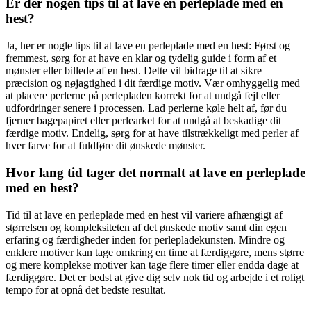
Er der nogen tips til at lave en perleplade med en
hest?
Ja, her er nogle tips til at lave en perleplade med en hest: Først og
fremmest, sørg for at have en klar og tydelig guide i form af et
mønster eller billede af en hest. Dette vil bidrage til at sikre
præcision og nøjagtighed i dit færdige motiv. Vær omhyggelig med
at placere perlerne på perlepladen korrekt for at undgå fejl eller
udfordringer senere i processen. Lad perlerne køle helt af, før du
fjerner bagepapiret eller perlearket for at undgå at beskadige dit
færdige motiv. Endelig, sørg for at have tilstrækkeligt med perler af
hver farve for at fuldføre dit ønskede mønster.
Hvor lang tid tager det normalt at lave en perleplade
med en hest?
Tid til at lave en perleplade med en hest vil variere afhængigt af
størrelsen og kompleksiteten af det ønskede motiv samt din egen
erfaring og færdigheder inden for perlepladekunsten. Mindre og
enklere motiver kan tage omkring en time at færdiggøre, mens større
og mere komplekse motiver kan tage flere timer eller endda dage at
færdiggøre. Det er bedst at give dig selv nok tid og arbejde i et roligt
tempo for at opnå det bedste resultat.