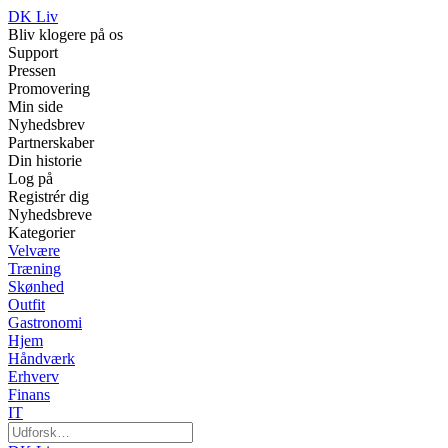
DK Liv
Bliv klogere på os
Support
Pressen
Promovering
Min side
Nyhedsbrev
Partnerskaber
Din historie
Log på
Registrér dig
Nyhedsbreve
Kategorier
Velvære
Træning
Skønhed
Outfit
Gastronomi
Hjem
Håndværk
Erhverv
Finans
IT