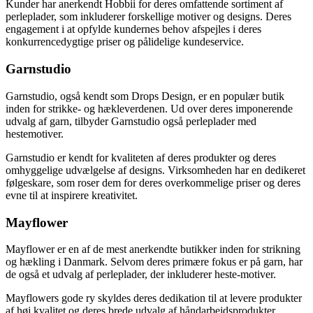
Kunder har anerkendt Hobbii for deres omfattende sortiment af
perleplader, som inkluderer forskellige motiver og designs. Deres
engagement i at opfylde kundernes behov afspejles i deres
konkurrencedygtige priser og pålidelige kundeservice.
Garnstudio
Garnstudio, også kendt som Drops Design, er en populær butik
inden for strikke- og hækleverdenen. Ud over deres imponerende
udvalg af garn, tilbyder Garnstudio også perleplader med
hestemotiver.
Garnstudio er kendt for kvaliteten af deres produkter og deres
omhyggelige udvælgelse af designs. Virksomheden har en dedikeret
følgeskare, som roser dem for deres overkommelige priser og deres
evne til at inspirere kreativitet.
Mayflower
Mayflower er en af de mest anerkendte butikker inden for strikning
og hækling i Danmark. Selvom deres primære fokus er på garn, har
de også et udvalg af perleplader, der inkluderer heste-motiver.
Mayflowers gode ry skyldes deres dedikation til at levere produkter
af høj kvalitet og deres brede udvalg af håndarbejdsprodukter.