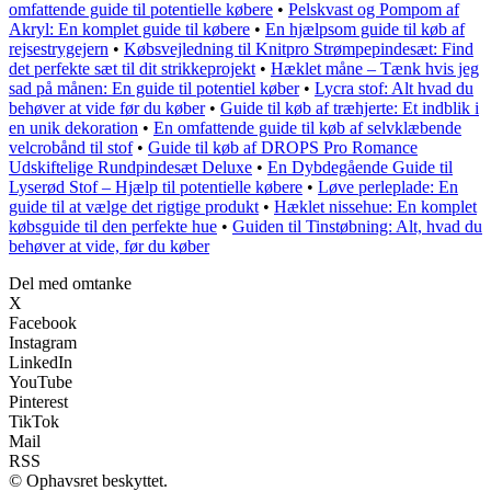
omfattende guide til potentielle købere
•
Pelskvast og Pompom af
Akryl: En komplet guide til købere
•
En hjælpsom guide til køb af
rejsestrygejern
•
Købsvejledning til Knitpro Strømpepindesæt: Find
det perfekte sæt til dit strikkeprojekt
•
Hæklet måne – Tænk hvis jeg
sad på månen: En guide til potentiel køber
•
Lycra stof: Alt hvad du
behøver at vide før du køber
•
Guide til køb af træhjerte: Et indblik i
en unik dekoration
•
En omfattende guide til køb af selvklæbende
velcrobånd til stof
•
Guide til køb af DROPS Pro Romance
Udskiftelige Rundpindesæt Deluxe
•
En Dybdegående Guide til
Lyserød Stof – Hjælp til potentielle købere
•
Løve perleplade: En
guide til at vælge det rigtige produkt
•
Hæklet nissehue: En komplet
købsguide til den perfekte hue
•
Guiden til Tinstøbning: Alt, hvad du
behøver at vide, før du køber
Del med omtanke
X
Facebook
Instagram
LinkedIn
YouTube
Pinterest
TikTok
Mail
RSS
© Ophavsret beskyttet.