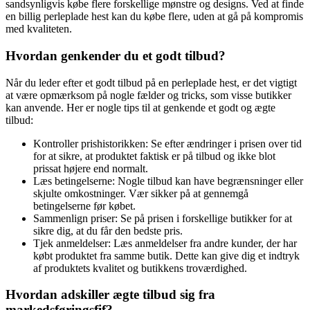
sandsynligvis købe flere forskellige mønstre og designs. Ved at finde
en billig perleplade hest kan du købe flere, uden at gå på kompromis
med kvaliteten.
Hvordan genkender du et godt tilbud?
Når du leder efter et godt tilbud på en perleplade hest, er det vigtigt
at være opmærksom på nogle fælder og tricks, som visse butikker
kan anvende. Her er nogle tips til at genkende et godt og ægte
tilbud:
Kontroller prishistorikken: Se efter ændringer i prisen over tid
for at sikre, at produktet faktisk er på tilbud og ikke blot
prissat højere end normalt.
Læs betingelserne: Nogle tilbud kan have begrænsninger eller
skjulte omkostninger. Vær sikker på at gennemgå
betingelserne før købet.
Sammenlign priser: Se på prisen i forskellige butikker for at
sikre dig, at du får den bedste pris.
Tjek anmeldelser: Læs anmeldelser fra andre kunder, der har
købt produktet fra samme butik. Dette kan give dig et indtryk
af produktets kvalitet og butikkens troværdighed.
Hvordan adskiller ægte tilbud sig fra
markedsføringsfif?