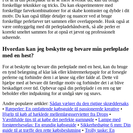
forskellige teknikker og tricks. Du kan eksperimentere med
forskellige farvekombinationer for at skabe kontraster og dybde i dit
motiv. Du kan også tilføje detaljer og nuancer ved at bruge
forskellige perlefarver tæt sammen eller overlappende. Husk også at
være omhyggelig med dit perlepladehåndværk, så alle perler er
korrekt smeltet sammen for at opnå et jævnt og professionelt
udseende.
Hvordan kan jeg beskytte og bevare min perleplade
med en hest?
For at beskytte og bevare din perleplade med en hest, kan du bruge
en tynd belægning af klar lak eller klistremerkepapir for at forsegle
perlerne og forhindre dem i at løsne sig eller falde af. Dette vil
hjælpe med at bevare dit færdige motiv og forhindre det i at blive
beskadiget over tid. Opbevar også din perleplade i en ren og tør
beholder eller indpakning for at undgå støv og snavs.
Andre populære artikler:
Sådan vælger du den rigtige skræddersaks
•
Rørperler: En omfattende købsguide til passionerede kreative
•
Hjælp til køb af hæklede mellemlægsservietter fra Drops
•
Værdifulde tips til at købe det perfekte garnnøgle
•
Lampe med
forstørrelsesglas: En grundig købsguide
•
Sikkerhedsøjne 6 mm: Din
guide til at træffe den rette købsbeslutning
•
Trolly taske: En