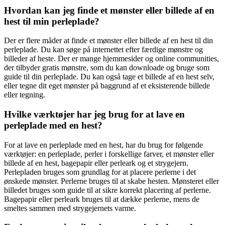
Hvordan kan jeg finde et mønster eller billede af en
hest til min perleplade?
Der er flere måder at finde et mønster eller billede af en hest til din
perleplade. Du kan søge på internettet efter færdige mønstre og
billeder af heste. Der er mange hjemmesider og online communities,
der tilbyder gratis mønstre, som du kan downloade og bruge som
guide til din perleplade. Du kan også tage et billede af en hest selv,
eller tegne dit eget mønster på baggrund af et eksisterende billede
eller tegning.
Hvilke værktøjer har jeg brug for at lave en
perleplade med en hest?
For at lave en perleplade med en hest, har du brug for følgende
værktøjer: en perleplade, perler i forskellige farver, et mønster eller
billede af en hest, bagepapir eller perleark og et strygejern.
Perlepladen bruges som grundlag for at placere perlerne i det
ønskede mønster. Perlerne bruges til at skabe hesten. Mønsteret eller
billedet bruges som guide til at sikre korrekt placering af perlerne.
Bagepapir eller perleark bruges til at dække perlerne, mens de
smeltes sammen med strygejernets varme.