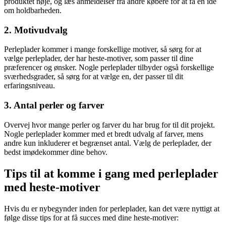
produktet nøje, og læs anmeldelser fra andre købere for at få en idé
om holdbarheden.
2. Motivudvalg
Perleplader kommer i mange forskellige motiver, så sørg for at
vælge perleplader, der har heste-motiver, som passer til dine
præferencer og ønsker. Nogle perleplader tilbyder også forskellige
sværhedsgrader, så sørg for at vælge en, der passer til dit
erfaringsniveau.
3. Antal perler og farver
Overvej hvor mange perler og farver du har brug for til dit projekt.
Nogle perleplader kommer med et bredt udvalg af farver, mens
andre kun inkluderer et begrænset antal. Vælg de perleplader, der
bedst imødekommer dine behov.
Tips til at komme i gang med perleplader
med heste-motiver
Hvis du er nybegynder inden for perleplader, kan det være nyttigt at
følge disse tips for at få succes med dine heste-motiver: