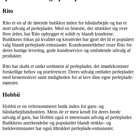
Rito
Rito er en af de førende butikker inden for håndarbejde og har et
stort udvalg af perleplader. Med en historie, der strækker sig over
flere årtier, har Rito opbygget et solidt ry blandt kunderne.
Butikkens fokus på kvalitet og kreativitet har gjort det til et populært
valg blandt perleplade-entusiaster. Kundeanmeldelser roser Rito for
deres hurtige levering, gode kundeservice og omfattende udvalg af
produkter.
Rito har skabt et unikt sortiment af perleplader, der imødekommer
forskellige behov og præferencer. Deres udvalg omfatter perleplader
med hestemotiver samt muligheden for at lave dine egne perleplade-
mønstre.
Hobbii
Hobbii er en velrenommeret butik inden for garn- og
håndarbejdsindustrien. Mens de er mest kendt for deres brede
udvalg af garn, har Hobbii også et interessant udvalg af perleplader.
Butikkens anerkendelse og popularitet blandt strikke- og
hækleentusiaster har også tiltrukket perleplade-entusiaster.