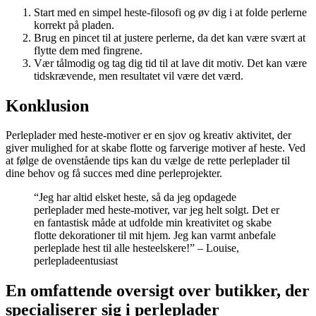
Start med en simpel heste-filosofi og øv dig i at folde perlerne
korrekt på pladen.
Brug en pincet til at justere perlerne, da det kan være svært at
flytte dem med fingrene.
Vær tålmodig og tag dig tid til at lave dit motiv. Det kan være
tidskrævende, men resultatet vil være det værd.
Konklusion
Perleplader med heste-motiver er en sjov og kreativ aktivitet, der
giver mulighed for at skabe flotte og farverige motiver af heste. Ved
at følge de ovenstående tips kan du vælge de rette perleplader til
dine behov og få succes med dine perleprojekter.
“Jeg har altid elsket heste, så da jeg opdagede
perleplader med heste-motiver, var jeg helt solgt. Det er
en fantastisk måde at udfolde min kreativitet og skabe
flotte dekorationer til mit hjem. Jeg kan varmt anbefale
perleplade hest til alle hesteelskere!” – Louise,
perlepladeentusiast
En omfattende oversigt over butikker, der
specialiserer sig i perleplader