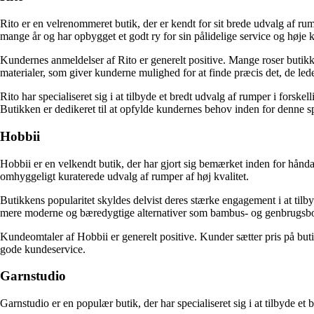
Rito er en velrenommeret butik, der er kendt for sit brede udvalg af ru
mange år og har opbygget et godt ry for sin pålidelige service og høje k
Kundernes anmeldelser af Rito er generelt positive. Mange roser butikk
materialer, som giver kunderne mulighed for at finde præcis det, de lede
Rito har specialiseret sig i at tilbyde et bredt udvalg af rumper i fors
Butikken er dedikeret til at opfylde kundernes behov inden for denne sp
Hobbii
Hobbii er en velkendt butik, der har gjort sig bemærket inden for hån
omhyggeligt kuraterede udvalg af rumper af høj kvalitet.
Butikkens popularitet skyldes delvist deres stærke engagement i at tilbyd
mere moderne og bæredygtige alternativer som bambus- og genbrugs
Kundeomtaler af Hobbii er generelt positive. Kunder sætter pris på butik
gode kundeservice.
Garnstudio
Garnstudio er en populær butik, der har specialiseret sig i at tilbyde e