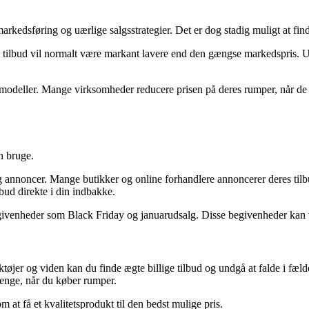
rkedsføring og uærlige salgsstrategier. Det er dog stadig muligt at fin
 tilbud vil normalt være markant lavere end den gængse markedspris. 
eller. Mange virksomheder reducere prisen på deres rumper, når de sk
n bruge.
g annoncer. Mange butikker og online forhandlere annoncerer deres tilb
lbud direkte i din indbakke.
venheder som Black Friday og januarudsalg. Disse begivenheder kan vær
rktøjer og viden kan du finde ægte billige tilbud og undgå at falde i fæ
enge, når du køber rumper.
 at få et kvalitetsprodukt til den bedst mulige pris.