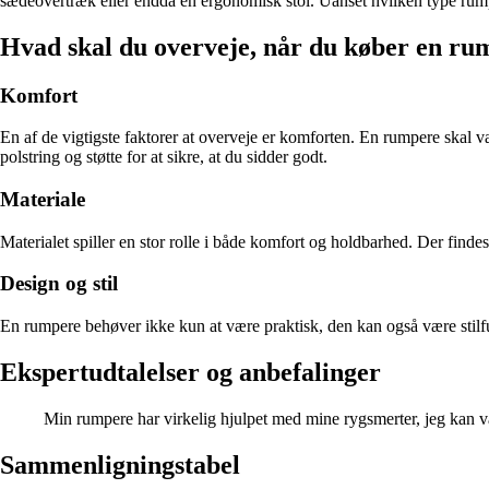
sædeovertræk eller endda en ergonomisk stol. Uanset hvilken type rumpere
Hvad skal du overveje, når du køber en ru
Komfort
En af de vigtigste faktorer at overveje er komforten. En rumpere skal væ
polstring og støtte for at sikre, at du sidder godt.
Materiale
Materialet spiller en stor rolle i både komfort og holdbarhed. Der find
Design og stil
En rumpere behøver ikke kun at være praktisk, den kan også være stilfuld
Ekspertudtalelser og anbefalinger
Min rumpere har virkelig hjulpet med mine rygsmerter, jeg kan va
Sammenligningstabel