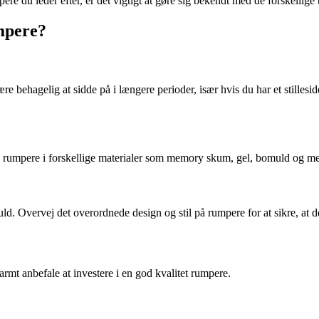
 du leder efter, er det vigtigt at gøre sig bekendt med de forskellige ty
mpere?
re behagelig at sidde på i længere perioder, især hvis du har et stilles
es rumpere i forskellige materialer som memory skum, gel, bomuld og mer
. Overvej det overordnede design og stil på rumpere for at sikre, at den 
rmt anbefale at investere i en god kvalitet rumpere.