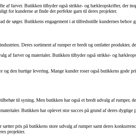
e af farver. Butikken tilbyder også strikke- og hækleopskrifter, der ins
gt for kunderne at finde det perfekte garn til deres projekter.
ad de søger. Butikkens engagement i at tilfredsstille kundernes behov gør
dustrien. Deres sortiment af rumper er bredt og omfatter produkter, der
lg af farver og materialer. Butikken tilbyder også strikke- og hækleops
 den hurtige levering. Mange kunder roser også butikkens gode priser 
g tilbehør til syning. Men butikken har også et bredt udvalg af rumper, de
g materialer. Butikken har oplevet stor succes på grund af deres dygtige
ætter pris på butikkens store udvalg af rumper samt deres konkurrencedy
res projekter.