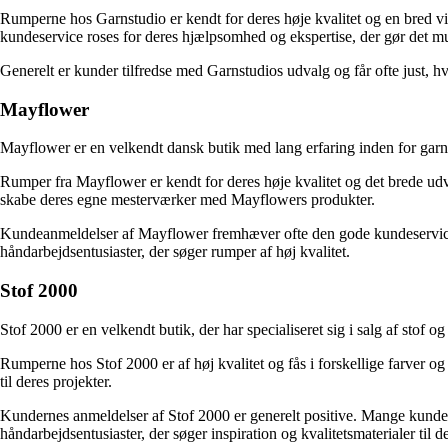
Rumperne hos Garnstudio er kendt for deres høje kvalitet og en bred vift
kundeservice roses for deres hjælpsomhed og ekspertise, der gør det muli
Generelt er kunder tilfredse med Garnstudios udvalg og får ofte just, hv
Mayflower
Mayflower er en velkendt dansk butik med lang erfaring inden for garnin
Rumper fra Mayflower er kendt for deres høje kvalitet og det brede udva
skabe deres egne mesterværker med Mayflowers produkter.
Kundeanmeldelser af Mayflower fremhæver ofte den gode kundeservice og
håndarbejdsentusiaster, der søger rumper af høj kvalitet.
Stof 2000
Stof 2000 er en velkendt butik, der har specialiseret sig i salg af stof o
Rumperne hos Stof 2000 er af høj kvalitet og fås i forskellige farver o
til deres projekter.
Kundernes anmeldelser af Stof 2000 er generelt positive. Mange kunder s
håndarbejdsentusiaster, der søger inspiration og kvalitetsmaterialer til de