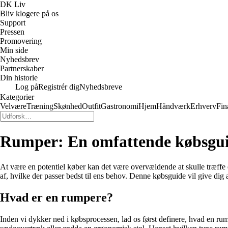
DK Liv
Bliv klogere på os
Support
Pressen
Promovering
Min side
Nyhedsbrev
Partnerskaber
Din historie
Log på
Registrér dig
Nyhedsbreve
Kategorier
Velvære
Træning
Skønhed
Outfit
Gastronomi
Hjem
Håndværk
Erhverv
Fin
Rumper: En omfattende købsgu
At være en potentiel køber kan det være overvældende at skulle træffe 
af, hvilke der passer bedst til ens behov. Denne købsguide vil give dig 
Hvad er en rumpere?
Inden vi dykker ned i købsprocessen, lad os først definere, hvad en rump