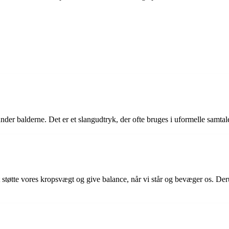
under balderne. Det er et slangudtryk, der ofte bruges i uformelle samta
støtte vores kropsvægt og give balance, når vi står og bevæger os. Derud