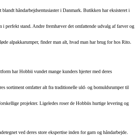
t blandt håndarbejdsentusiaster i Danmark. Butikken har eksisteret i
em i perfekt stand. Andre fremhæver det omfattende udvalg af farver og
g bløde alpakkarumper, finder man alt, hvad man har brug for hos Rito.
latform har Hobbii vundet mange kunders hjerter med deres
es sortiment omfatter alt fra traditionelle uld- og bomuldsrumper til
forskellige projekter. Ligeledes roser de Hobbiis hurtige levering og
endetegnet ved deres store ekspertise inden for garn og håndarbejde.