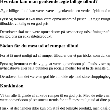
Hvordan kan man genkende ægte billige tilbud?
Ægte billige tilbud kan være svære at genkende i en verden fyldt med ma
Først og fremmest skal man være opmærksom på prisen. Et ægte billigt
tilbuddet virkelig er en god pris.
Derudover skal man være opmærksom på sæsoner og udskiftninger af mod
en god pris på et kvalitetsprodukt.
Sådan får du mest ud af rumper tilbud
For at få mest muligt ud af rumper tilbud er der et par tricks, som du ka
Først og fremmest er det vigtigt at være opmærksom på tilbudsaviser o
nyhedsbreve eller følg butikker på sociale medier for at få de seneste ti
Derudover kan det være en god idé at holde øje med store shoppingbegi
Konklusion
Vi kan alle få glæde af at købe rumper til en god pris. Med de rette væ
være opmærksom på sæsonens trends for at få mest muligt ud af dine p
Husk, at det handler ikke kun om at få det billigste produkt, men også om