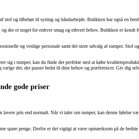
 af stof og tilbehør til syning og håndarbejde. Butikken har også en bred
er, og der er noget for enhver smag og ethvert behov. Butikken er kendt 
ionelle og venlige personale samt det store udvalg af rumper. Stof og Sti
r sig i rumper, kan du finde det perfekte sted at købe kvalitetsprodukt
og vælge det, der passer bedst til dine behov og præferencer. Giv dig s
finde gode priser
en lavere pris end normalt. Når vi taler om rumper, kan denne følelse væ
erne spare penge. Derfor er det vigtigt at være opmærksom på de bedste 