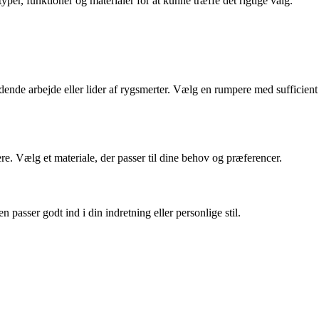
per, funktioner og materialer for at kunne træffe det rigtige valg.
iddende arbejde eller lider af rygsmerter. Vælg en rumpere med sufficient
e. Vælg et materiale, der passer til dine behov og præferencer.
passer godt ind i din indretning eller personlige stil.