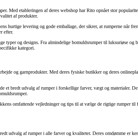
mper. Med etableringen af deres webshop har Rito opnået stor popularite
valitet af produkter.
ens hurtige levering og gode emballage, der sikrer, at rumperne når fr
r efter.
kellige typer og designs. Fra almindelige bomuldsrumper til luksuriøse o
ecifikke kategori.
darbejde og garnprodukter. Med deres fysiske butikker og deres onlinep
e et bredt udvalg af rumper i forskellige farver, vægt og materialer. Der
bomuldsrumper.
kens omfattende vejledninger og tips til at vælge de rigtige rumper til 
t bredt udvalg af rumper i alle farver og kvaliteter. Deres omdømme er k