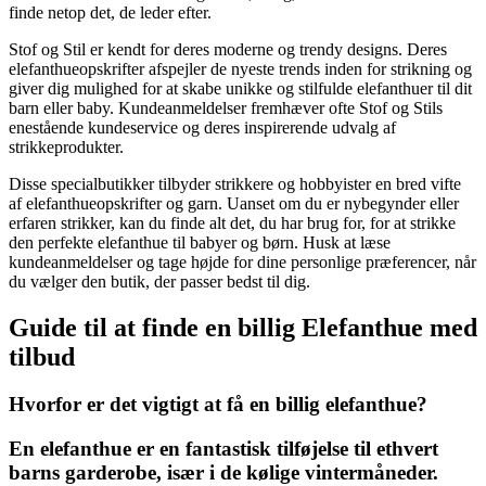
finde netop det, de leder efter.
Stof og Stil er kendt for deres moderne og trendy designs. Deres
elefanthueopskrifter afspejler de nyeste trends inden for strikning og
giver dig mulighed for at skabe unikke og stilfulde elefanthuer til dit
barn eller baby. Kundeanmeldelser fremhæver ofte Stof og Stils
enestående kundeservice og deres inspirerende udvalg af
strikkeprodukter.
Disse specialbutikker tilbyder strikkere og hobbyister en bred vifte
af elefanthueopskrifter og garn. Uanset om du er nybegynder eller
erfaren strikker, kan du finde alt det, du har brug for, for at strikke
den perfekte elefanthue til babyer og børn. Husk at læse
kundeanmeldelser og tage højde for dine personlige præferencer, når
du vælger den butik, der passer bedst til dig.
Guide til at finde en billig Elefanthue med
tilbud
Hvorfor er det vigtigt at få en billig elefanthue?
En elefanthue er en fantastisk tilføjelse til ethvert
barns garderobe, især i de kølige vintermåneder.