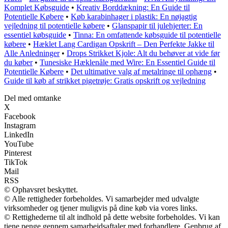
Komplet Købsguide
•
Kreativ Borddækning: En Guide til
Potentielle Købere
•
Køb karabinhager i plastik: En nøjagtig
vejledning til potentielle købere
•
Glanspapir til julehjerter: En
essentiel købsguide
•
Tinna: En omfattende købsguide til potentielle
købere
•
Hæklet Lang Cardigan Opskrift – Den Perfekte Jakke til
Alle Anledninger
•
Drops Strikket Kjole: Alt du behøver at vide før
du køber
•
Tunesiske Hæklenåle med Wire: En Essentiel Guide til
Potentielle Købere
•
Det ultimative valg af metalringe til ophæng
•
Guide til køb af strikket pigetrøje: Gratis opskrift og vejledning
Del med omtanke
X
Facebook
Instagram
LinkedIn
YouTube
Pinterest
TikTok
Mail
RSS
© Ophavsret beskyttet.
© Alle rettigheder forbeholdes. Vi samarbejder med udvalgte
virksomheder og tjener muligvis på dine køb via vores links.
© Rettighederne til alt indhold på dette website forbeholdes. Vi kan
tjene penge gennem samarbejdsaftaler med forhandlere. Genbrug af