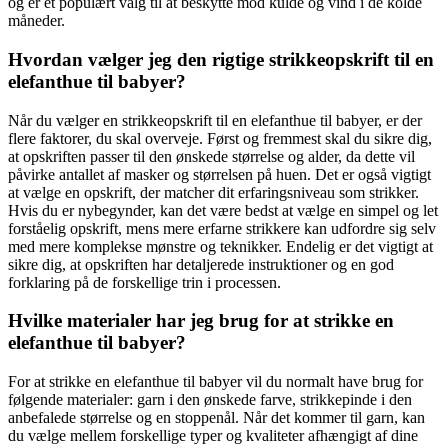
og er et populært valg til at beskytte mod kulde og vind i de kolde
måneder.
Hvordan vælger jeg den rigtige strikkeopskrift til en
elefanthue til babyer?
Når du vælger en strikkeopskrift til en elefanthue til babyer, er der
flere faktorer, du skal overveje. Først og fremmest skal du sikre dig,
at opskriften passer til den ønskede størrelse og alder, da dette vil
påvirke antallet af masker og størrelsen på huen. Det er også vigtigt
at vælge en opskrift, der matcher dit erfaringsniveau som strikker.
Hvis du er nybegynder, kan det være bedst at vælge en simpel og let
forståelig opskrift, mens mere erfarne strikkere kan udfordre sig selv
med mere komplekse mønstre og teknikker. Endelig er det vigtigt at
sikre dig, at opskriften har detaljerede instruktioner og en god
forklaring på de forskellige trin i processen.
Hvilke materialer har jeg brug for at strikke en
elefanthue til babyer?
For at strikke en elefanthue til babyer vil du normalt have brug for
følgende materialer: garn i den ønskede farve, strikkepinde i den
anbefalede størrelse og en stoppenål. Når det kommer til garn, kan
du vælge mellem forskellige typer og kvaliteter afhængigt af dine