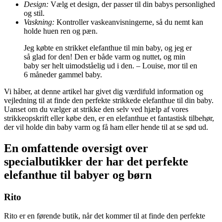
Design:
Vælg et design, der passer til din babys personlighed
og stil.
Vaskning:
Kontroller vaskeanvisningerne, så du nemt kan
holde huen ren og pæn.
Jeg købte en strikket elefanthue til min baby, og jeg er
så glad for den! Den er både varm og nuttet, og min
baby ser helt uimodståelig ud i den. – Louise, mor til en
6 måneder gammel baby.
Vi håber, at denne artikel har givet dig værdifuld information og
vejledning til at finde den perfekte strikkede elefanthue til din baby.
Uanset om du vælger at strikke den selv ved hjælp af vores
strikkeopskrift eller købe den, er en elefanthue et fantastisk tilbehør,
der vil holde din baby varm og få ham eller hende til at se sød ud.
En omfattende oversigt over
specialbutikker der har det perfekte
elefanthue til babyer og børn
Rito
Rito er en førende butik, når det kommer til at finde den perfekte