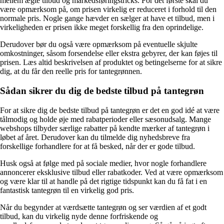
mellem ægte tilbud og markedsføringstricks. For det første skal du
være opmærksom på, om prisen virkelig er reduceret i forhold til den
normale pris. Nogle gange hævder en sælger at have et tilbud, men i
virkeligheden er prisen ikke meget forskellig fra den oprindelige.
Derudover bør du også være opmærksom på eventuelle skjulte
omkostninger, såsom forsendelse eller ekstra gebyrer, der kan føjes til
prisen. Læs altid beskrivelsen af produktet og betingelserne for at sikre
dig, at du får den reelle pris for tantegrønnen.
Sådan sikrer du dig de bedste tilbud på tantegrøn
For at sikre dig de bedste tilbud på tantegrøn er det en god idé at være
tålmodig og holde øje med rabatperioder eller sæsonudsalg. Mange
webshops tilbyder særlige rabatter på kendte mærker af tantegrøn i
løbet af året. Derudover kan du tilmelde dig nyhedsbreve fra
forskellige forhandlere for at få besked, når der er gode tilbud.
Husk også at følge med på sociale medier, hvor nogle forhandlere
annoncerer eksklusive tilbud eller rabatkoder. Ved at være opmærksom
og være klar til at handle på det rigtige tidspunkt kan du få fat i en
fantastisk tantegrøn til en virkelig god pris.
Når du begynder at værdsætte tantegrøn og ser værdien af et godt
tilbud, kan du virkelig nyde denne forfriskende og