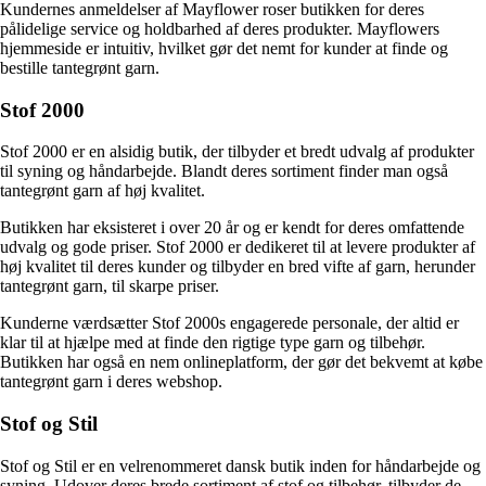
Kundernes anmeldelser af Mayflower roser butikken for deres
pålidelige service og holdbarhed af deres produkter. Mayflowers
hjemmeside er intuitiv, hvilket gør det nemt for kunder at finde og
bestille tantegrønt garn.
Stof 2000
Stof 2000 er en alsidig butik, der tilbyder et bredt udvalg af produkter
til syning og håndarbejde. Blandt deres sortiment finder man også
tantegrønt garn af høj kvalitet.
Butikken har eksisteret i over 20 år og er kendt for deres omfattende
udvalg og gode priser. Stof 2000 er dedikeret til at levere produkter af
høj kvalitet til deres kunder og tilbyder en bred vifte af garn, herunder
tantegrønt garn, til skarpe priser.
Kunderne værdsætter Stof 2000s engagerede personale, der altid er
klar til at hjælpe med at finde den rigtige type garn og tilbehør.
Butikken har også en nem onlineplatform, der gør det bekvemt at købe
tantegrønt garn i deres webshop.
Stof og Stil
Stof og Stil er en velrenommeret dansk butik inden for håndarbejde og
syning. Udover deres brede sortiment af stof og tilbehør, tilbyder de