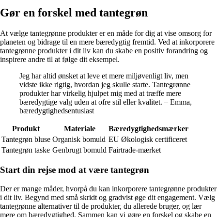
Gør en forskel med tantegrøn
At vælge tantegrønne produkter er en måde for dig at vise omsorg for
planeten og bidrage til en mere bæredygtig fremtid. Ved at inkorporere
tantegrønne produkter i dit liv kan du skabe en positiv forandring og
inspirere andre til at følge dit eksempel.
Jeg har altid ønsket at leve et mere miljøvenligt liv, men
vidste ikke rigtig, hvordan jeg skulle starte. Tantegrønne
produkter har virkelig hjulpet mig med at træffe mere
bæredygtige valg uden at ofre stil eller kvalitet. – Emma,
bæredygtighedsentusiast
Produkt
Materiale
Bæredygtighedsmærker
Tantegrøn bluse
Organisk bomuld
EU Økologisk certificeret
Tantegrøn taske
Genbrugt bomuld
Fairtrade-mærket
Start din rejse mod at være tantegrøn
Der er mange måder, hvorpå du kan inkorporere tantegrønne produkter
i dit liv. Begynd med små skridt og gradvist øge dit engagement. Vælg
tantegrønne alternativer til de produkter, du allerede bruger, og lær
mere om bæredygtighed. Sammen kan vi gøre en forskel og skabe en