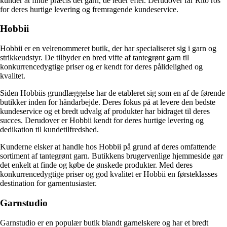
kunder at finde præcis det garn, de leder efter. Derudover får Rito ros
for deres hurtige levering og fremragende kundeservice.
Hobbii
Hobbii er en velrenommeret butik, der har specialiseret sig i garn og
strikkeudstyr. De tilbyder en bred vifte af tantegrønt garn til
konkurrencedygtige priser og er kendt for deres pålidelighed og
kvalitet.
Siden Hobbiis grundlæggelse har de etableret sig som en af de førende
butikker inden for håndarbejde. Deres fokus på at levere den bedste
kundeservice og et bredt udvalg af produkter har bidraget til deres
succes. Derudover er Hobbii kendt for deres hurtige levering og
dedikation til kundetilfredshed.
Kunderne elsker at handle hos Hobbii på grund af deres omfattende
sortiment af tantegrønt garn. Butikkens brugervenlige hjemmeside gør
det enkelt at finde og købe de ønskede produkter. Med deres
konkurrencedygtige priser og god kvalitet er Hobbii en førsteklasses
destination for garnentusiaster.
Garnstudio
Garnstudio er en populær butik blandt garnelskere og har et bredt