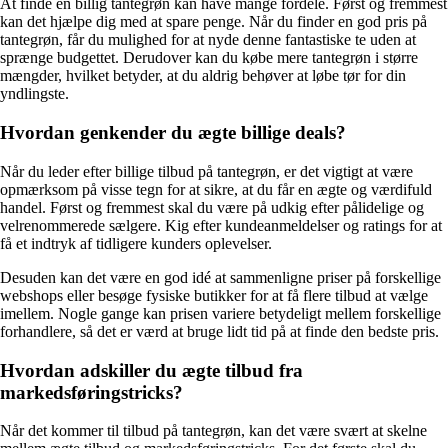
At finde en billig tantegrøn kan have mange fordele. Først og fremmest
kan det hjælpe dig med at spare penge. Når du finder en god pris på
tantegrøn, får du mulighed for at nyde denne fantastiske te uden at
sprænge budgettet. Derudover kan du købe mere tantegrøn i større
mængder, hvilket betyder, at du aldrig behøver at løbe tør for din
yndlingste.
Hvordan genkender du ægte billige deals?
Når du leder efter billige tilbud på tantegrøn, er det vigtigt at være
opmærksom på visse tegn for at sikre, at du får en ægte og værdifuld
handel. Først og fremmest skal du være på udkig efter pålidelige og
velrenommerede sælgere. Kig efter kundeanmeldelser og ratings for at
få et indtryk af tidligere kunders oplevelser.
Desuden kan det være en god idé at sammenligne priser på forskellige
webshops eller besøge fysiske butikker for at få flere tilbud at vælge
imellem. Nogle gange kan prisen variere betydeligt mellem forskellige
forhandlere, så det er værd at bruge lidt tid på at finde den bedste pris.
Hvordan adskiller du ægte tilbud fra
markedsføringstricks?
Når det kommer til tilbud på tantegrøn, kan det være svært at skelne