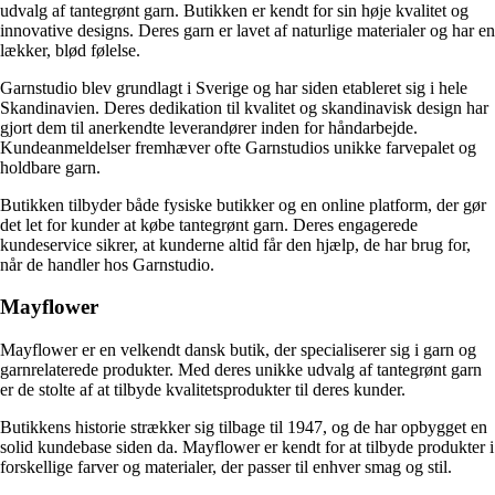
udvalg af tantegrønt garn. Butikken er kendt for sin høje kvalitet og
innovative designs. Deres garn er lavet af naturlige materialer og har en
lækker, blød følelse.
Garnstudio blev grundlagt i Sverige og har siden etableret sig i hele
Skandinavien. Deres dedikation til kvalitet og skandinavisk design har
gjort dem til anerkendte leverandører inden for håndarbejde.
Kundeanmeldelser fremhæver ofte Garnstudios unikke farvepalet og
holdbare garn.
Butikken tilbyder både fysiske butikker og en online platform, der gør
det let for kunder at købe tantegrønt garn. Deres engagerede
kundeservice sikrer, at kunderne altid får den hjælp, de har brug for,
når de handler hos Garnstudio.
Mayflower
Mayflower er en velkendt dansk butik, der specialiserer sig i garn og
garnrelaterede produkter. Med deres unikke udvalg af tantegrønt garn
er de stolte af at tilbyde kvalitetsprodukter til deres kunder.
Butikkens historie strækker sig tilbage til 1947, og de har opbygget en
solid kundebase siden da. Mayflower er kendt for at tilbyde produkter i
forskellige farver og materialer, der passer til enhver smag og stil.