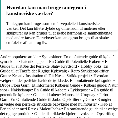
Hvordan kan man bruge tantegrøn i
kunstneriske værker?
Tantegrøn kan bruges som en farvepalette i kunstneriske
værker. Det kan tilføre dybde og dimension til malerier eller
skulpturer og kan bruges til at skabe harmoniske sammenhænge
med andre farver. Derudover kan tantegrøn bruges til at skabe
en følelse af natur og liv.
Andre populære artikler:
Symaskiner: En omfattende guide til køb af
symaskine
•
Patentknapper – En Guide til Potentielle Købere
•
En
Guide til at Købe det Perfekte Stativ Krydsord
•
Hobby-boks: En
Guide til at Træffe det Rigtige Købsvalg
•
Retro Strikkeopskrifter
Gratis: Kreativ Inspiration til Dit Næste Strikkeprojekt
•
Hvordan
vælger du det perfekte hæklede tørklæde: En omfattende købsguide
•
Drops Flora Garn: Et Informeret Køberes Guide
•
Købers guide: Natur
snor
•
Nakkelampe: En Guide til købere
•
Lykkeposer – En guide til
potentielle købere
•
Guide til købere: Manos del Uruguay
•
Järbo
Garn: En Omfattende Guide til Jarbo Opskrifter og Garn
•
3 nøgler til
at vælge den perfekte strikkede babykjole med hulmønster
•
Køb af
Perleplader med Ræv
•
Malertilbehør: En omfattende guide til at vælge
det rigtige produkt
•
Guide til strikkede kjoler til voksne – Opskrifter,