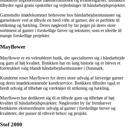
butikkens imponerende mønsterbibliotek og kvalitetsgarner. Butikken
tilbyder også gratis opskrifter og vejledninger til håndarbejdsprojekter.
Garnstudio imødekommer behovene hos håndarbejdsentusiaster og
garnelskere ved at tilbyde en bred vifte af garner, der er perfekte til
strikning og hækling. Deres nøgleord by far peger på deres store
sortiment af garner i forskellige farver og teksturer, som er ideelle til
mange forskellige projekter.
Mayflower
Mayflower er en veletableret butik, der specialiserer sig i håndarbejde
og garn af høj kvalitet. Butikken har en lang historie og er blevet et
foretrukket valg blandt håndarbejdsentusiaster i Danmark.
Kunderne roser Mayflower for deres store udvalg af farverige garner
og deres imødekommende kundeservice. Butikken tilbyder også et
bredt udvalg af tilbehør og værktøjer til strikning og hækling.
Mayflower har dedikeret sig til at tilbyde garn og tilbehør af høj
kvalitet til håndarbejdsprojekter. Nøgleordet by far fremhæver
butikkens ekstraordinære udvalg af garner i forskellige farver og
kvaliteter, der passer til ethvert behov og projekt.
Stof 2000