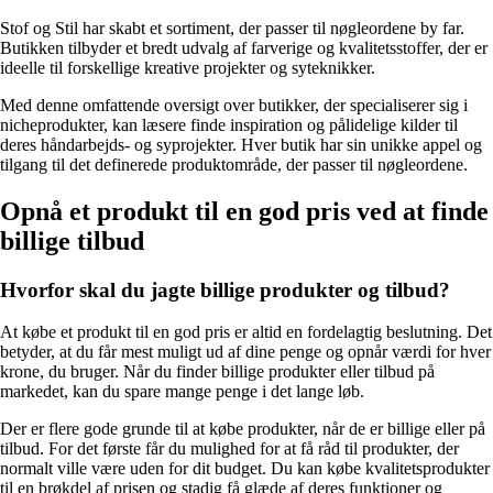
Stof og Stil har skabt et sortiment, der passer til nøgleordene by far.
Butikken tilbyder et bredt udvalg af farverige og kvalitetsstoffer, der er
ideelle til forskellige kreative projekter og syteknikker.
Med denne omfattende oversigt over butikker, der specialiserer sig i
nicheprodukter, kan læsere finde inspiration og pålidelige kilder til
deres håndarbejds- og syprojekter. Hver butik har sin unikke appel og
tilgang til det definerede produktområde, der passer til nøgleordene.
Opnå et produkt til en god pris ved at finde
billige tilbud
Hvorfor skal du jagte billige produkter og tilbud?
At købe et produkt til en god pris er altid en fordelagtig beslutning. Det
betyder, at du får mest muligt ud af dine penge og opnår værdi for hver
krone, du bruger. Når du finder billige produkter eller tilbud på
markedet, kan du spare mange penge i det lange løb.
Der er flere gode grunde til at købe produkter, når de er billige eller på
tilbud. For det første får du mulighed for at få råd til produkter, der
normalt ville være uden for dit budget. Du kan købe kvalitetsprodukter
til en brøkdel af prisen og stadig få glæde af deres funktioner og