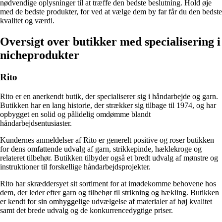
nødvendige oplysninger til at træffe den bedste beslutning. Hold øje
med de bedste produkter, for ved at vælge dem by far får du den bedste
kvalitet og værdi.
Oversigt over butikker med specialisering i
nicheprodukter
Rito
Rito er en anerkendt butik, der specialiserer sig i håndarbejde og garn.
Butikken har en lang historie, der strækker sig tilbage til 1974, og har
opbygget en solid og pålidelig omdømme blandt
håndarbejdsentusiaster.
Kundernes anmeldelser af Rito er generelt positive og roser butikken
for dens omfattende udvalg af garn, strikkepinde, hæklekroge og
relateret tilbehør. Butikken tilbyder også et bredt udvalg af mønstre og
instruktioner til forskellige håndarbejdsprojekter.
Rito har skræddersyet sit sortiment for at imødekomme behovene hos
dem, der leder efter garn og tilbehør til strikning og hækling. Butikken
er kendt for sin omhyggelige udvælgelse af materialer af høj kvalitet
samt det brede udvalg og de konkurrencedygtige priser.