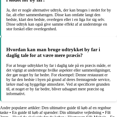
Ja, der er nogle alternative udtryk, der kan bruges i stedet for by
far, alt efter sammenhængen. Disse kan omfatte langt den
bedste, klart den bedste, overlegen eller i en liga for sig selv.
Disse udtryk kan også give samme effekt af at understrege en
stor forskel eller overlegenhed.
Hvordan kan man bruge udtrykket by far i
daglig tale for at være mere præcis?
For at bruge udtrykket by far i daglig tale på en præcis måde, er
det vigtigt at understrege hvilke aspekter eller sammenligninger,
der gør noget by far bedre. For eksempel: Denne restaurant er
by far den bedste i byen på grund af deres fremragende service,
lækre mad og hyggelige atmosfære. Ved at specificere grunden
til, at noget er by far bedre, bliver udsagnet mere præcist og
informativt.
Andre populære artikler:
Den ultimative guide til køb af en regnbue
taske
•
En guide til køb af spænder: Din ultimative vejledning
•
Filt