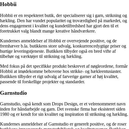
Hobbii
Hobbii er en respekteret butik, der specialiserer sig i garn, strikning og
hækling. Den har vundet popularitet og troværdighed på markedet, og
dens engagement i kvalitet og kundetilfredshed har gjort den til et
foretrukket valg blandt mange kreative håndværkere.
Kundernes anmeldelser af Hobbii er overvejende positive, og de
fremhæver b.la. butikkens store udvalg, konkurrencedygtige priser og
hurtige leveringstjeneste. Butikken tilbyder også en bred vifte af
tilbehør og værktøjer til strikning og hækling.
Med fokus på det specifikke produkt beskrevet af nøgleordene, formår
Hobbii at imødekomme behovene hos strikke- og hækleentusiaster.
Butikken tilbyder et rigt udvalg af farverige garner af høj kvalitet,
passende til forskellige projekter og standarder.
Garnstudio
Garnstudio, også kendt som Drops Design, er et velrenommeret navn
inden for håndarbejde og garn. Det svenske firma har eksisteret siden
1980 og er kendt for sin kvalitet og inspiration til strikning og hækling.
Kundernes anmeldelser af Garnstudio er generelt positive, og de roser