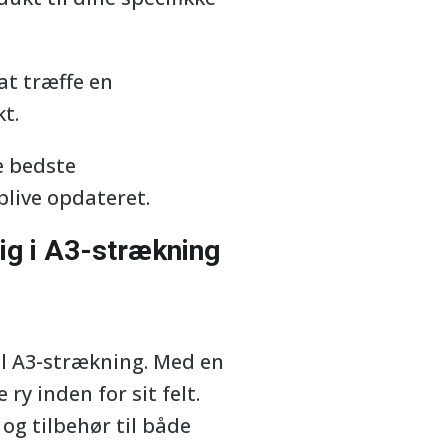
 at træffe en
t.
e bedste
blive opdateret.
sig i A3-strækning
l A3-strækning. Med en
y inden for sit felt.
 og tilbehør til både