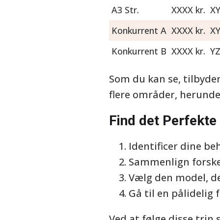
A3 Str.
XXXX kr.
X
Konkurrent A
XXXX kr.
X
Konkurrent B
XXXX kr.
Y
Som du kan se, tilbyde
flere områder, herunde
Find det Perfekte 
Identificer dine be
Sammenlign forskel
Vælg den model, de
Gå til en pålidelig
Ved at følge disse trin 