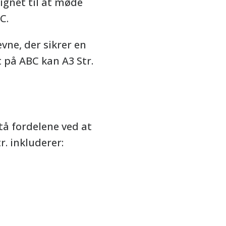
ignet til at møde
C.
ne, der sikrer en
t på ABC kan A3 Str.
stå fordelene ved at
. inkluderer: