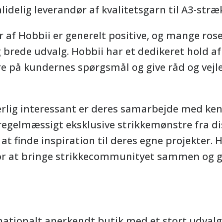
lidelig leverandør af kvalitetsgarn til A3-stræ
af Hobbii er generelt positive, og mange rose
g brede udvalg. Hobbii har et dedikeret hold af
re på kundernes spørgsmål og give råd og vejle
rlig interessant er deres samarbejde med ken
egelmæssigt eksklusive strikkemønstre fra di
t finde inspiration til deres egne projekter. 
or at bringe strikkecommunityet sammen og g
ationalt anerkendt butik med et stort udvalg 