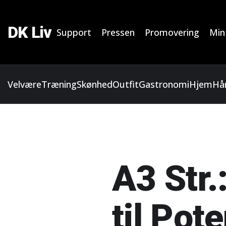
DK Liv
Support
Pressen
Promovering
Min
Velvære
Træning
Skønhed
Outfit
Gastronomi
Hjem
Hå
A3 Str.
til Pot