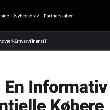
 side
Nyhedsbrev
Partnerskaber
ndværk
Erhverv
Finans
IT
: En Informati
entielle Købere