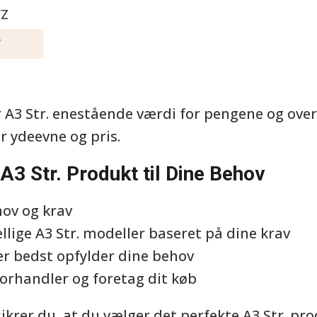
YZ
Y
Z
r A3 Str. enestående værdi for pengene og ov
r ydeevne og pris.
A3 Str. Produkt til Dine Behov
hov og krav
lige A3 Str. modeller baseret på dine krav
r bedst opfylder dine behov
 forhandler og foretag dit køb
sikrer du, at du vælger det perfekte A3 Str. pro