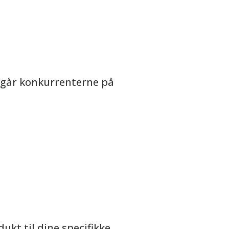
ergår konkurrenterne på
dukt til dine specifikke