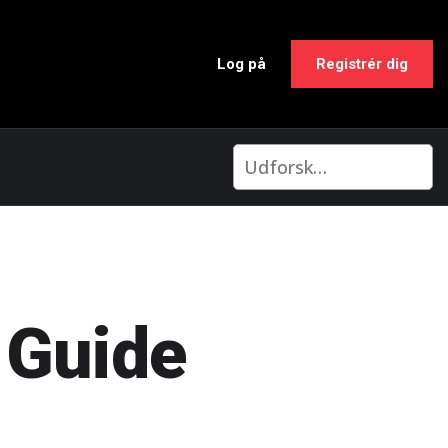
Log på
Registrér dig
v Guide