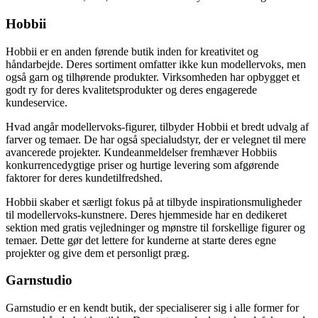
Hobbii
Hobbii er en anden førende butik inden for kreativitet og
håndarbejde. Deres sortiment omfatter ikke kun modellervoks, men
også garn og tilhørende produkter. Virksomheden har opbygget et
godt ry for deres kvalitetsprodukter og deres engagerede
kundeservice.
Hvad angår modellervoks-figurer, tilbyder Hobbii et bredt udvalg af
farver og temaer. De har også specialudstyr, der er velegnet til mere
avancerede projekter. Kundeanmeldelser fremhæver Hobbiis
konkurrencedygtige priser og hurtige levering som afgørende
faktorer for deres kundetilfredshed.
Hobbii skaber et særligt fokus på at tilbyde inspirationsmuligheder
til modellervoks-kunstnere. Deres hjemmeside har en dedikeret
sektion med gratis vejledninger og mønstre til forskellige figurer og
temaer. Dette gør det lettere for kunderne at starte deres egne
projekter og give dem et personligt præg.
Garnstudio
Garnstudio er en kendt butik, der specialiserer sig i alle former for