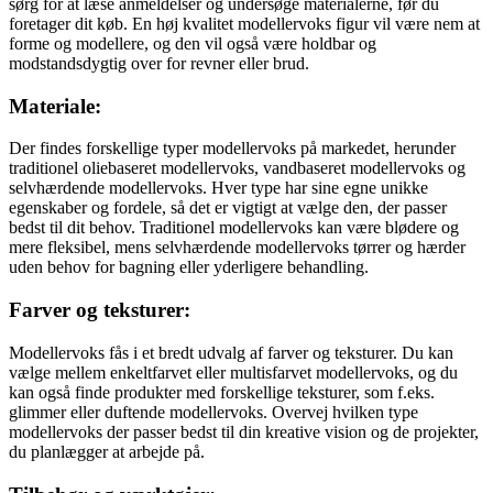
sørg for at læse anmeldelser og undersøge materialerne, før du
foretager dit køb. En høj kvalitet modellervoks figur vil være nem at
forme og modellere, og den vil også være holdbar og
modstandsdygtig over for revner eller brud.
Materiale:
Der findes forskellige typer modellervoks på markedet, herunder
traditionel oliebaseret modellervoks, vandbaseret modellervoks og
selvhærdende modellervoks. Hver type har sine egne unikke
egenskaber og fordele, så det er vigtigt at vælge den, der passer
bedst til dit behov. Traditionel modellervoks kan være blødere og
mere fleksibel, mens selvhærdende modellervoks tørrer og hærder
uden behov for bagning eller yderligere behandling.
Farver og teksturer:
Modellervoks fås i et bredt udvalg af farver og teksturer. Du kan
vælge mellem enkeltfarvet eller multisfarvet modellervoks, og du
kan også finde produkter med forskellige teksturer, som f.eks.
glimmer eller duftende modellervoks. Overvej hvilken type
modellervoks der passer bedst til din kreative vision og de projekter,
du planlægger at arbejde på.