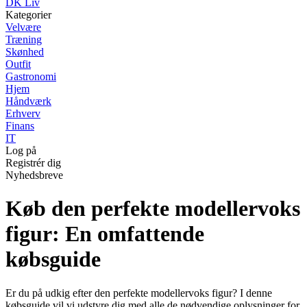
DK Liv
Kategorier
Velvære
Træning
Skønhed
Outfit
Gastronomi
Hjem
Håndværk
Erhverv
Finans
IT
Log på
Registrér dig
Nyhedsbreve
Køb den perfekte modellervoks
figur: En omfattende
købsguide
Er du på udkig efter den perfekte modellervoks figur? I denne
købsguide vil vi udstyre dig med alle de nødvendige oplysninger for