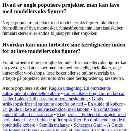
Hvad er nogle populære projekter, man kan lave
med modellervoks figurer?
Nogle populære projekter med modellervoks figurer inkluderer
fremstilling af dyr, mennesker, fantasifigurer, miniaturelandskaber,
filmkarakterer eller endda fx julepynt eller smykker.
Hvordan kan man forbedre sine færdigheder inden
for at lave modellervoks figurer?
For at forbedre dine færdigheder inden for modellervoks figurer kan
du øve dig ved at eksperimentere med forskellige teknikker, tage
kurser eller workshops, læse bøger eller se online tutorials og
arbejde på projekter, der udfordrer dine færdigheder og kreativitet.
Andre populære artikler:
Raglan udtagning: En omfattende
købsguide til potentielle købere
•
Lutter løkker bog: Gør dit køb af
Lutter Løkker 3 til en velinformeret beslutning
•
Gratis
strikkeopskrifter til strikning oppefra og ned – En guide til købere
•
En guide til køb af uldvaskemiddel med lanolin
•
En omfattende
guide til køb af en stoftaske
•
Flag perler – Fuldend dit projekt med
perleplader flag
•
Hæklede tøfler opskrifter: En omfattende guide til
potentielle købere
•
Semilla melange
•
Scheepjes Garn – A Guide
for Potential Buyers
•
Guide til køb af træhjerte: Et indblik i en unik