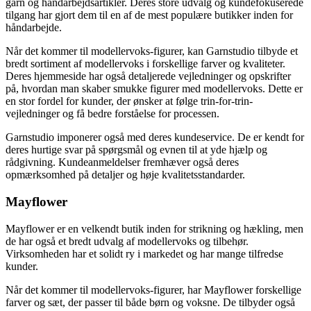
garn og håndarbejdsartikler. Deres store udvalg og kundefokuserede
tilgang har gjort dem til en af de mest populære butikker inden for
håndarbejde.
Når det kommer til modellervoks-figurer, kan Garnstudio tilbyde et
bredt sortiment af modellervoks i forskellige farver og kvaliteter.
Deres hjemmeside har også detaljerede vejledninger og opskrifter
på, hvordan man skaber smukke figurer med modellervoks. Dette er
en stor fordel for kunder, der ønsker at følge trin-for-trin-
vejledninger og få bedre forståelse for processen.
Garnstudio imponerer også med deres kundeservice. De er kendt for
deres hurtige svar på spørgsmål og evnen til at yde hjælp og
rådgivning. Kundeanmeldelser fremhæver også deres
opmærksomhed på detaljer og høje kvalitetsstandarder.
Mayflower
Mayflower er en velkendt butik inden for strikning og hækling, men
de har også et bredt udvalg af modellervoks og tilbehør.
Virksomheden har et solidt ry i markedet og har mange tilfredse
kunder.
Når det kommer til modellervoks-figurer, har Mayflower forskellige
farver og sæt, der passer til både børn og voksne. De tilbyder også