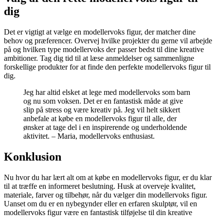
dig
Det er vigtigt at vælge en modellervoks figur, der matcher dine
behov og præferencer. Overvej hvilke projekter du gerne vil arbejde
på og hvilken type modellervoks der passer bedst til dine kreative
ambitioner. Tag dig tid til at læse anmeldelser og sammenligne
forskellige produkter for at finde den perfekte modellervoks figur til
dig.
Jeg har altid elsket at lege med modellervoks som barn
og nu som voksen. Det er en fantastisk måde at give
slip på stress og være kreativ på. Jeg vil helt sikkert
anbefale at købe en modellervoks figur til alle, der
ønsker at tage del i en inspirerende og underholdende
aktivitet. – Maria, modellervoks enthusiast.
Konklusion
Nu hvor du har lært alt om at købe en modellervoks figur, er du klar
til at træffe en informeret beslutning. Husk at overveje kvalitet,
materiale, farver og tilbehør, når du vælger din modellervoks figur.
Uanset om du er en nybegynder eller en erfaren skulptør, vil en
modellervoks figur være en fantastisk tilføjelse til din kreative