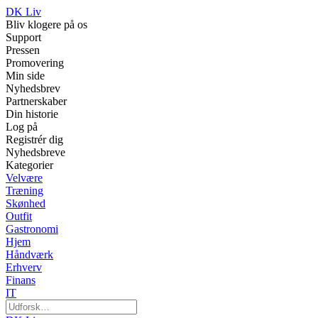
DK Liv
Bliv klogere på os
Support
Pressen
Promovering
Min side
Nyhedsbrev
Partnerskaber
Din historie
Log på
Registrér dig
Nyhedsbreve
Kategorier
Velvære
Træning
Skønhed
Outfit
Gastronomi
Hjem
Håndværk
Erhverv
Finans
IT