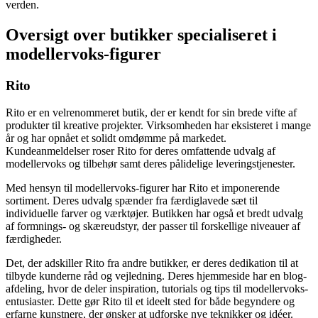
verden.
Oversigt over butikker specialiseret i
modellervoks-figurer
Rito
Rito er en velrenommeret butik, der er kendt for sin brede vifte af
produkter til kreative projekter. Virksomheden har eksisteret i mange
år og har opnået et solidt omdømme på markedet.
Kundeanmeldelser roser Rito for deres omfattende udvalg af
modellervoks og tilbehør samt deres pålidelige leveringstjenester.
Med hensyn til modellervoks-figurer har Rito et imponerende
sortiment. Deres udvalg spænder fra færdiglavede sæt til
individuelle farver og værktøjer. Butikken har også et bredt udvalg
af formnings- og skæreudstyr, der passer til forskellige niveauer af
færdigheder.
Det, der adskiller Rito fra andre butikker, er deres dedikation til at
tilbyde kunderne råd og vejledning. Deres hjemmeside har en blog-
afdeling, hvor de deler inspiration, tutorials og tips til modellervoks-
entusiaster. Dette gør Rito til et ideelt sted for både begyndere og
erfarne kunstnere, der ønsker at udforske nye teknikker og idéer.