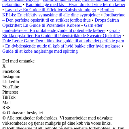
dekoration
•
Karabinhage med lås – Hvad du skal vide før du køber
•
Lav selv: En Guide til Effektive Købsbeslutninger
•
Brother
KE14s: En effektiv symaskine til alle dine syprojekter
•
Jordbærhue
– Den perfekte opskrift til en strikket jordbærhue
•
Drops Safran
Opskrifter: En Guide til Potentielle Købere
•
Garn efter
pindestørrelse: En omfattende guide til potentielle købere
•
Gratis
Strikkeopskrifter: En Guide til Patentstrikkede Sweater Opskrifter
•
Dale Lerke Garn: Den ultimative guide til at købe det perfekte garn
•
En dybdegående guide til køb af hvid bakke eller hvid trækasse
•
Guide til at købe nøgleringe med splitring
Del med omtanke
X
Facebook
Instagram
LinkedIn
YouTube
Pinterest
TikTok
Mail
RSS
© Ophavsret beskyttet.
© Alle rettigheder forbeholdes. Vi samarbejder med udvalgte
virksomheder og tjener muligvis på dine køb via vores links.
© Rettighederne til alt indhold på dette website forbeholdes. Vi kan