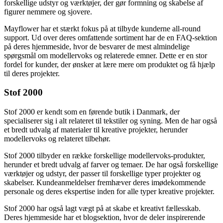
forskellige udstyr og værktøjer, der gør formning og skabelse af
figurer nemmere og sjovere.
Mayflower har et stærkt fokus på at tilbyde kunderne all-round
support. Ud over deres omfattende sortiment har de en FAQ-sektion
på deres hjemmeside, hvor de besvarer de mest almindelige
spørgsmål om modellervoks og relaterede emner. Dette er en stor
fordel for kunder, der ønsker at lære mere om produktet og få hjælp
til deres projekter.
Stof 2000
Stof 2000 er kendt som en førende butik i Danmark, der
specialiserer sig i alt relateret til tekstiler og syning. Men de har også
et bredt udvalg af materialer til kreative projekter, herunder
modellervoks og relateret tilbehør.
Stof 2000 tilbyder en række forskellige modellervoks-produkter,
herunder et bredt udvalg af farver og temaer. De har også forskellige
værktøjer og udstyr, der passer til forskellige typer projekter og
skabelser. Kundeanmeldelser fremhæver deres imødekommende
personale og deres ekspertise inden for alle typer kreative projekter.
Stof 2000 har også lagt vægt på at skabe et kreativt fællesskab.
Deres hjemmeside har et blogsektion, hvor de deler inspirerende