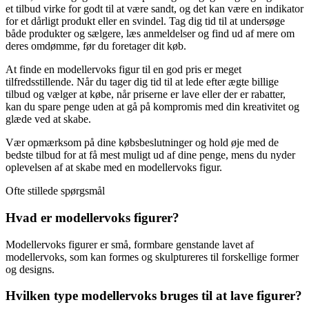
et tilbud virke for godt til at være sandt, og det kan være en indikator
for et dårligt produkt eller en svindel. Tag dig tid til at undersøge
både produkter og sælgere, læs anmeldelser og find ud af mere om
deres omdømme, før du foretager dit køb.
At finde en modellervoks figur til en god pris er meget
tilfredsstillende. Når du tager dig tid til at lede efter ægte billige
tilbud og vælger at købe, når priserne er lave eller der er rabatter,
kan du spare penge uden at gå på kompromis med din kreativitet og
glæde ved at skabe.
Vær opmærksom på dine købsbeslutninger og hold øje med de
bedste tilbud for at få mest muligt ud af dine penge, mens du nyder
oplevelsen af at skabe med en modellervoks figur.
Ofte stillede spørgsmål
Hvad er modellervoks figurer?
Modellervoks figurer er små, formbare genstande lavet af
modellervoks, som kan formes og skulptureres til forskellige former
og designs.
Hvilken type modellervoks bruges til at lave figurer?