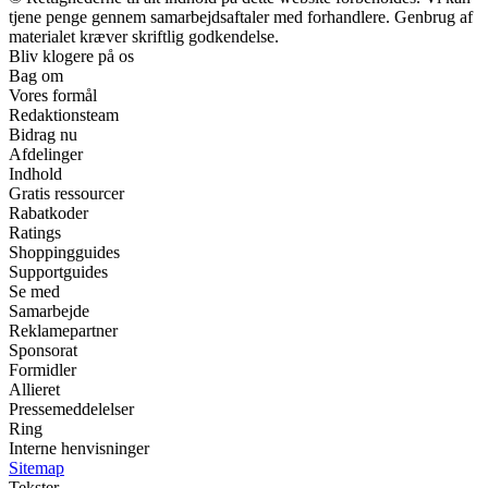
tjene penge gennem samarbejdsaftaler med forhandlere. Genbrug af
materialet kræver skriftlig godkendelse.
Bliv klogere på os
Bag om
Vores formål
Redaktionsteam
Bidrag nu
Afdelinger
Indhold
Gratis ressourcer
Rabatkoder
Ratings
Shoppingguides
Supportguides
Se med
Samarbejde
Reklamepartner
Sponsorat
Formidler
Allieret
Pressemeddelelser
Ring
Interne henvisninger
Sitemap
Tekster