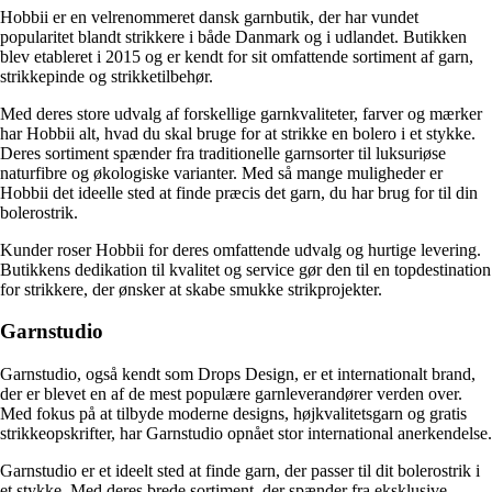
Hobbii er en velrenommeret dansk garnbutik, der har vundet
popularitet blandt strikkere i både Danmark og i udlandet. Butikken
blev etableret i 2015 og er kendt for sit omfattende sortiment af garn,
strikkepinde og strikketilbehør.
Med deres store udvalg af forskellige garnkvaliteter, farver og mærker
har Hobbii alt, hvad du skal bruge for at strikke en bolero i et stykke.
Deres sortiment spænder fra traditionelle garnsorter til luksuriøse
naturfibre og økologiske varianter. Med så mange muligheder er
Hobbii det ideelle sted at finde præcis det garn, du har brug for til din
bolerostrik.
Kunder roser Hobbii for deres omfattende udvalg og hurtige levering.
Butikkens dedikation til kvalitet og service gør den til en topdestination
for strikkere, der ønsker at skabe smukke strikprojekter.
Garnstudio
Garnstudio, også kendt som Drops Design, er et internationalt brand,
der er blevet en af de mest populære garnleverandører verden over.
Med fokus på at tilbyde moderne designs, højkvalitetsgarn og gratis
strikkeopskrifter, har Garnstudio opnået stor international anerkendelse.
Garnstudio er et ideelt sted at finde garn, der passer til dit bolerostrik i
et stykke. Med deres brede sortiment, der spænder fra eksklusive