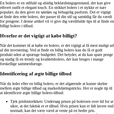
En bolero er en stilfuld og alsidig beklædningsgenstand, der kan give
ethvert outfit et elegant touch. En strikket bolero i et stykke er især
populær, da den giver en sømløs og behagelig pasform. Det er vigtigt
at finde den rette bolero, der passer til din stil og samtidig får du værdi
for pengene. I denne artikel vil vi give dig værdifulde tips til at finde en
billigt bolero i tilbud.
Hvorfor er det vigtigt at købe billigt?
Når det kommer til at købe en bolero, er det vigtigt at få mest muligt ud
af din investering. Ved at finde en billig bolero kan du få et godt
produkt uden at sprænge budgettet. Det betyder, at du kan spare penge
og stadig få en trendy og kvalitetsbolero, der kan bruges i mange
forskellige sammenhænge.
Identificering af ægte billige tilbud
Når du leder efter en billig bolero, er det afgørende at kunne skelne
mellem ægte billige tilbud og markedsføringstricks. Her er nogle tip til
at identificere ægte billige bolero-tilbud:
Tjek prishistorikken: Undersøg prisen på boleroen over tid for at
sikre, at det faktisk er et tilbud. Hvis prisen kun er lidt lavere end
normalt, kan det være værd at vente på en bedre pris.