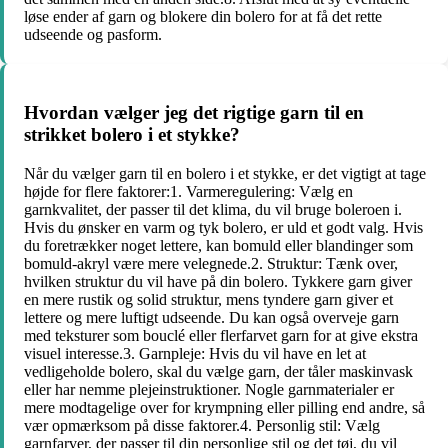
løse ender af garn og blokere din bolero for at få det rette
udseende og pasform.
Hvordan vælger jeg det rigtige garn til en
strikket bolero i et stykke?
Når du vælger garn til en bolero i et stykke, er det vigtigt at tage
højde for flere faktorer:1. Varmeregulering: Vælg en
garnkvalitet, der passer til det klima, du vil bruge boleroen i.
Hvis du ønsker en varm og tyk bolero, er uld et godt valg. Hvis
du foretrækker noget lettere, kan bomuld eller blandinger som
bomuld-akryl være mere velegnede.2. Struktur: Tænk over,
hvilken struktur du vil have på din bolero. Tykkere garn giver
en mere rustik og solid struktur, mens tyndere garn giver et
lettere og mere luftigt udseende. Du kan også overveje garn
med teksturer som bouclé eller flerfarvet garn for at give ekstra
visuel interesse.3. Garnpleje: Hvis du vil have en let at
vedligeholde bolero, skal du vælge garn, der tåler maskinvask
eller har nemme plejeinstruktioner. Nogle garnmaterialer er
mere modtagelige over for krympning eller pilling end andre, så
vær opmærksom på disse faktorer.4. Personlig stil: Vælg
garnfarver, der passer til din personlige stil og det tøj, du vil