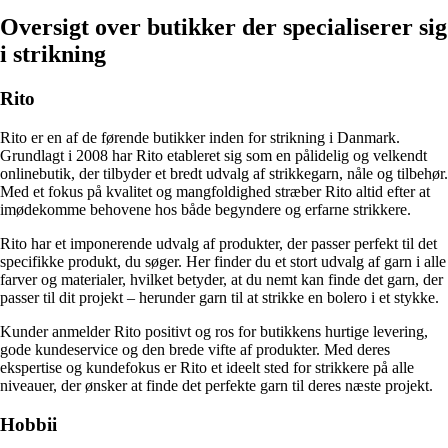
Oversigt over butikker der specialiserer sig
i strikning
Rito
Rito er en af de førende butikker inden for strikning i Danmark.
Grundlagt i 2008 har Rito etableret sig som en pålidelig og velkendt
onlinebutik, der tilbyder et bredt udvalg af strikkegarn, nåle og tilbehør.
Med et fokus på kvalitet og mangfoldighed stræber Rito altid efter at
imødekomme behovene hos både begyndere og erfarne strikkere.
Rito har et imponerende udvalg af produkter, der passer perfekt til det
specifikke produkt, du søger. Her finder du et stort udvalg af garn i alle
farver og materialer, hvilket betyder, at du nemt kan finde det garn, der
passer til dit projekt – herunder garn til at strikke en bolero i et stykke.
Kunder anmelder Rito positivt og ros for butikkens hurtige levering,
gode kundeservice og den brede vifte af produkter. Med deres
ekspertise og kundefokus er Rito et ideelt sted for strikkere på alle
niveauer, der ønsker at finde det perfekte garn til deres næste projekt.
Hobbii