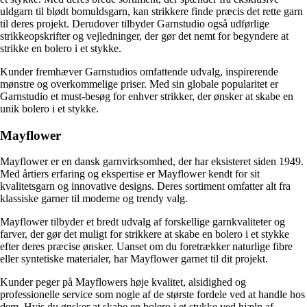
uldgarn til blødt bomuldsgarn, kan strikkere finde præcis det rette garn
til deres projekt. Derudover tilbyder Garnstudio også udførlige
strikkeopskrifter og vejledninger, der gør det nemt for begyndere at
strikke en bolero i et stykke.
Kunder fremhæver Garnstudios omfattende udvalg, inspirerende
mønstre og overkommelige priser. Med sin globale popularitet er
Garnstudio et must-besøg for enhver strikker, der ønsker at skabe en
unik bolero i et stykke.
Mayflower
Mayflower er en dansk garnvirksomhed, der har eksisteret siden 1949.
Med årtiers erfaring og ekspertise er Mayflower kendt for sit
kvalitetsgarn og innovative designs. Deres sortiment omfatter alt fra
klassiske garner til moderne og trendy valg.
Mayflower tilbyder et bredt udvalg af forskellige garnkvaliteter og
farver, der gør det muligt for strikkere at skabe en bolero i et stykke
efter deres præcise ønsker. Uanset om du foretrækker naturlige fibre
eller syntetiske materialer, har Mayflower garnet til dit projekt.
Kunder peger på Mayflowers høje kvalitet, alsidighed og
professionelle service som nogle af de største fordele ved at handle hos
dem. Hvis du ønsker at skabe en bolero i et stykke ved hjælp af