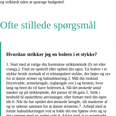
og velklædt uden at sprænge budgettet!
Ofte stillede spørgsmål
Hvordan strikker jeg en bolero i et stykke?
1. Start med at vælge din foretrukne strikketeknik (fx ret eller
vrang).2. Find en opskrift eller opfind din egen. En bolero i et
stykke består normalt af et rektangulært stykke, der bøjes og sys
for at danne ærmer og halsudskæring.3. Mål din ruskind
(brystvidde, ærmelængde, ryglængde osv.) og bestem, hvor
lang og bred du vil have boleroen.4. Slå det ønskede antal
masker op på strikkepinde, der passer til dit garn.5. Strik i
henhold til opskriftens anvisninger, eller fortsæt med din egen
ide.6. Når du har opnået den ønskede længde, slå maskerne af
og sy siderne sammen for at danne ærmerne.7. Arbejd med at
forme halsudskæringen ved at folde det ene hjørne over og sy
det sammen med en anden side.8. Afslut med at sy eventuelle