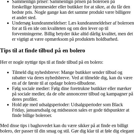
Sammenlign priser: Sammenlign prisen på boleroen på
forskellige hjemmesider eller butikker for at sikre, at du får den
bedste pris. Nogle gange kan det samme produkt være billigere
et andet sted.
Undersøg kundeanmeldelser: Læs kundeanmeldelser af boleroen
for at få en ide om kvaliteten og om den lever op til
forventningerne. Billig betyder ikke altid dårlig kvalitet, men det
er vigtigt at være opmærksom på produktets holdbarhed.
Tips til at finde tilbud på en bolero
Her er nogle nyttige tips til at finde tilbud på en bolero:
Tilmeld dig nyhedsbreve: Mange butikker sender tilbud og
rabatter via deres nyhedsbreve. Ved at tilmelde dig, kan du være
en af de første til at opdage bolero-tilbudene.
Følg sociale medier: Følg dine foretrukne butikker eller mærker
på sociale medier, da de ofte annoncerer tilbud og kampagner på
deres profiler.
Hold øje med udsalgsperioder: Udsalgsperioder som Black
Friday, januarudsalg og midseason sales er gode tidspunkter at
finde billige boleroer.
Med disse tips i baghovedet kan du være sikker på at finde en billigt
bolero, der passer til din smag og stil. Gør dig klar til at føle dig elegant