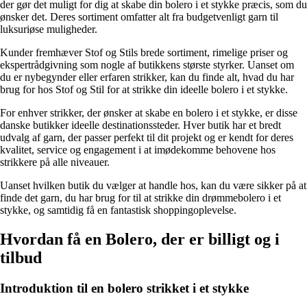
der gør det muligt for dig at skabe din bolero i et stykke præcis, som du
ønsker det. Deres sortiment omfatter alt fra budgetvenligt garn til
luksuriøse muligheder.
Kunder fremhæver Stof og Stils brede sortiment, rimelige priser og
ekspertrådgivning som nogle af butikkens største styrker. Uanset om
du er nybegynder eller erfaren strikker, kan du finde alt, hvad du har
brug for hos Stof og Stil for at strikke din ideelle bolero i et stykke.
For enhver strikker, der ønsker at skabe en bolero i et stykke, er disse
danske butikker ideelle destinationssteder. Hver butik har et bredt
udvalg af garn, der passer perfekt til dit projekt og er kendt for deres
kvalitet, service og engagement i at imødekomme behovene hos
strikkere på alle niveauer.
Uanset hvilken butik du vælger at handle hos, kan du være sikker på at
finde det garn, du har brug for til at strikke din drømmebolero i et
stykke, og samtidig få en fantastisk shoppingoplevelse.
Hvordan få en Bolero, der er billigt og i
tilbud
Introduktion til en bolero strikket i et stykke