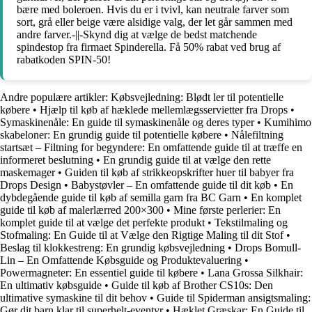
bære med boleroen. Hvis du er i tvivl, kan neutrale farver som
sort, grå eller beige være alsidige valg, der let går sammen med
andre farver.-||-Skynd dig at vælge de bedst matchende
spindestop fra firmaet Spinderella. Få 50% rabat ved brug af
rabatkoden SPIN-50!
Andre populære artikler:
Købsvejledning: Blødt ler til potentielle
købere
•
Hjælp til køb af hæklede mellemlægsservietter fra Drops
•
Symaskinenåle: En guide til symaskinenåle og deres typer
•
Kumihimo
skabeloner: En grundig guide til potentielle købere
•
Nålefiltning
startsæt – Filtning for begyndere: En omfattende guide til at træffe en
informeret beslutning
•
En grundig guide til at vælge den rette
maskemager
•
Guiden til køb af strikkeopskrifter huer til babyer fra
Drops Design
•
Babystøvler – En omfattende guide til dit køb
•
En
dybdegående guide til køb af semilla garn fra BC Garn
•
En komplet
guide til køb af malerlærred 200×300
•
Mine første perlerier: En
komplet guide til at vælge det perfekte produkt
•
Tekstilmaling og
Stofmaling: En Guide til at Vælge den Rigtige Maling til dit Stof
•
Beslag til klokkestreng: En grundig købsvejledning
•
Drops Bomull-
Lin – En Omfattende Købsguide og Produktevaluering
•
Powermagneter: En essentiel guide til købere
•
Lana Grossa Silkhair:
En ultimativ købsguide
•
Guide til køb af Brother CS10s: Den
ultimative symaskine til dit behov
•
Guide til Spiderman ansigtsmaling:
Gør dit barn klar til superhelt-eventyr
•
Hæklet Græskar: En Guide til