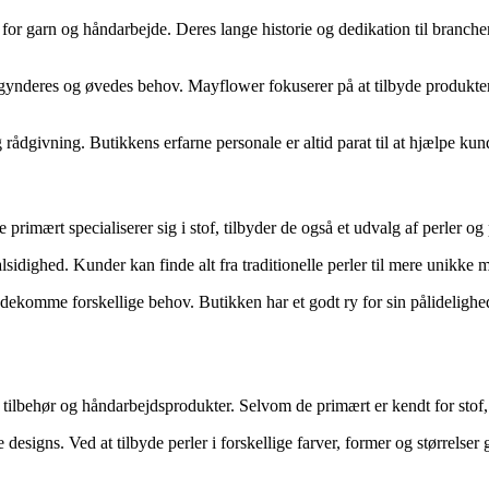
 for garn og håndarbejde. Deres lange historie og dedikation til branchen
egynderes og øvedes behov. Mayflower fokuserer på at tilbyde produkter a
ådgivning. Butikkens erfarne personale er altid parat til at hjælpe kund
rimært specialiserer sig i stof, tilbyder de også et udvalg af perler og p
sidighed. Kunder kan finde alt fra traditionelle perler til mere unikke mat
mødekomme forskellige behov. Butikken har et godt ry for sin pålidelighe
r, tilbehør og håndarbejdsprodukter. Selvom de primært er kendt for stof, h
esigns. Ved at tilbyde perler i forskellige farver, former og størrelser