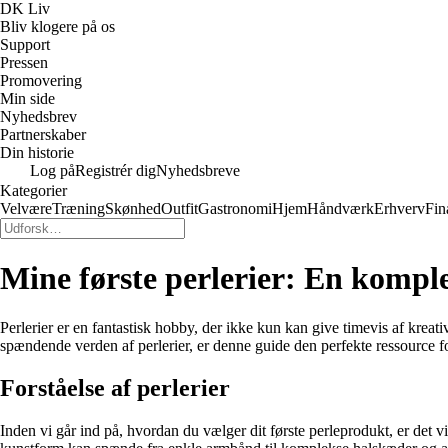
DK Liv
Bliv klogere på os
Support
Pressen
Promovering
Min side
Nyhedsbrev
Partnerskaber
Din historie
Log på
Registrér dig
Nyhedsbreve
Kategorier
Velvære
Træning
Skønhed
Outfit
Gastronomi
Hjem
Håndværk
Erhverv
Fin
Mine første perlerier: En komple
Perlerier er en fantastisk hobby, der ikke kun kan give timevis af krea
spændende verden af perlerier, er denne guide den perfekte ressource fo
Forståelse af perlerier
Inden vi går ind på, hvordan du vælger dit første perleprodukt, er det 