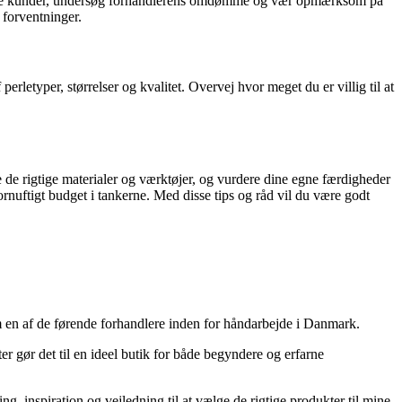
a andre kunder, undersøg forhandlerens omdømme og vær opmærksom på
 forventninger.
letyper, størrelser og kvalitet. Overvej hvor meget du er villig til at
e de rigtige materialer og værktøjer, og vurdere dine egne færdigheder
 fornuftigt budget i tankerne. Med disse tips og råd vil du være godt
m en af de førende forhandlere inden for håndarbejde i Danmark.
r gør det til en ideel butik for både begyndere og erfarne
ng, inspiration og vejledning til at vælge de rigtige produkter til mine