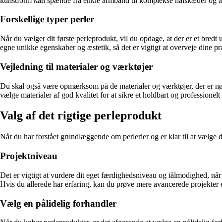
kunstform kan spænde fra enkle armbånd til komplekse halskæder og a
Forskellige typer perler
Når du vælger dit første perleprodukt, vil du opdage, at der er et bredt
egne unikke egenskaber og æstetik, så det er vigtigt at overveje dine pr
Vejledning til materialer og værktøjer
Du skal også være opmærksom på de materialer og værktøjer, der er nødve
vælge materialer af god kvalitet for at sikre et holdbart og professionelt
Valg af det rigtige perleprodukt
Når du har forstået grundlæggende om perlerier og er klar til at vælge dit
Projektniveau
Det er vigtigt at vurdere dit eget færdighedsniveau og tålmodighed, når
Hvis du allerede har erfaring, kan du prøve mere avancerede projekter e
Vælg en pålidelig forhandler