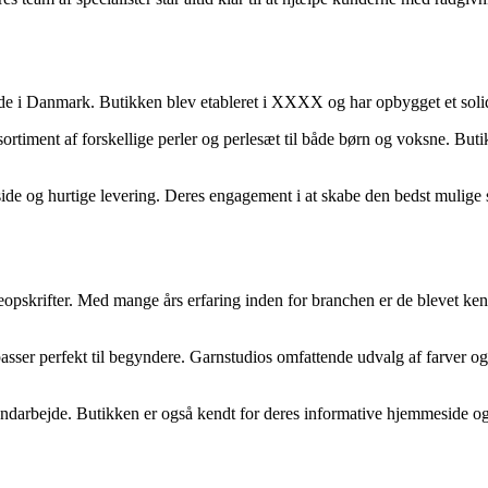
e i Danmark. Butikken blev etableret i XXXX og har opbygget et solidt 
sortiment af forskellige perler og perlesæt til både børn og voksne. Butik
 og hurtige levering. Deres engagement i at skabe den bedst mulige sh
eopskrifter. Med mange års erfaring inden for branchen er de blevet kend
r passer perfekt til begyndere. Garnstudios omfattende udvalg af farver o
darbejde. Butikken er også kendt for deres informative hjemmeside og h