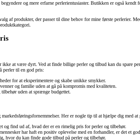
de begyndere og mere erfarne perlerientusiaster. Butikken er også kendt 
valg af produkter, der passer til dine behov for mine første perlerier. M
 produktkategori.
ris
kke at være dyrt. Ved at finde billige perler og tilbud kan du spare p
å perler til en god pris:
ligheder for at eksperimentere og skabe unikke smykker.
l venner og familie uden at gå på kompromis med kvaliteten.
g tilbehør uden at sprænge budgettet.
 markedsføringsfornemmelser. Her er nogle tip til at hjælpe dig med at 
og find ud af, hvad der er en rimelig pris for perler og tilbehør.
nesker har haft en positiv oplevelse med en forhandler, er det et godt t
 hvor du kan finde gode tilbud på perler og tilbehør.