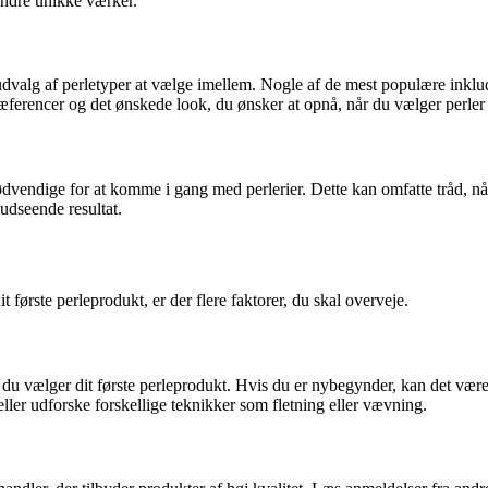
ndre unikke værker.
 udvalg af perletyper at vælge imellem. Nogle af de mest populære inklud
æferencer og det ønskede look, du ønsker at opnå, når du vælger perler ti
ndige for at komme i gang med perlerier. Dette kan omfatte tråd, nåle, 
 udseende resultat.
 første perleprodukt, er der flere faktorer, du skal overveje.
 du vælger dit første perleprodukt. Hvis du er nybegynder, kan det være 
ller udforske forskellige teknikker som fletning eller vævning.