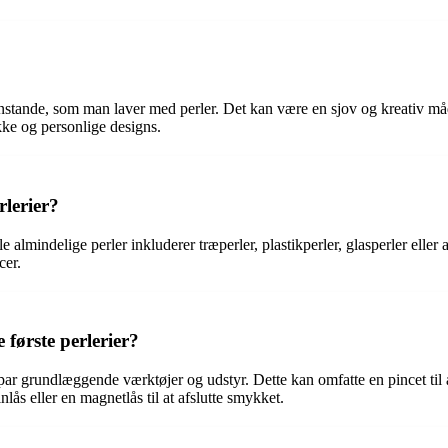
 genstande, som man laver med perler. Det kan være en sjov og kreativ m
ikke og personlige designs.
rlerier?
 almindelige perler inkluderer træperler, plastikperler, glasperler eller ak
cer.
 første perlerier?
r grundlæggende værktøjer og udstyr. Dette kan omfatte en pincet til at 
lås eller en magnetlås til at afslutte smykket.