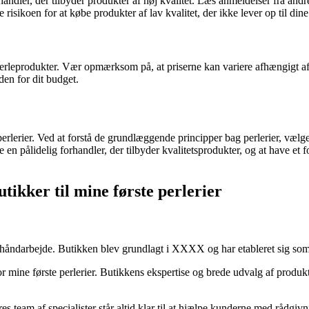
orhandler, der tilbyder produkter af høj kvalitet. Læs anmeldelser fr
sikoen for at købe produkter af lav kvalitet, der ikke lever op til dine
rleprodukter. Vær opmærksom på, at priserne kan variere afhængigt af per
nden for dit budget.
perlerier. Ved at forstå de grundlæggende principper bag perlerier, vælg
lge en pålidelig forhandler, der tilbyder kvalitetsprodukter, og at have et
ikker til mine første perlerier
og håndarbejde. Butikken blev grundlagt i XXXX og har etableret sig so
 mine første perlerier. Butikkens ekspertise og brede udvalg af produkte
 team af specialister står altid klar til at hjælpe kunderne med rådgivni