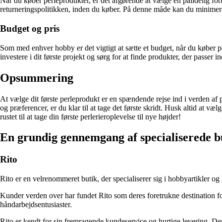
Når du køber perleprodukter, er det afgørende at vælge en pålidelig f
returneringspolitikken, inden du køber. På denne måde kan du minimere ri
Budget og pris
Som med enhver hobby er det vigtigt at sætte et budget, når du køber pe
investere i dit første projekt og sørg for at finde produkter, der passer i
Opsummering
At vælge dit første perleprodukt er en spændende rejse ind i verden af 
og præferencer, er du klar til at tage det første skridt. Husk altid at væ
rustet til at tage din første perlerieroplevelse til nye højder!
En grundig gennemgang af specialiserede but
Rito
Rito er en velrenommeret butik, der specialiserer sig i hobbyartikler 
Kunder verden over har fundet Rito som deres foretrukne destination for
håndarbejdsentusiaster.
Rito er kendt for sin fremragende kundeservice og hurtige levering. Deres