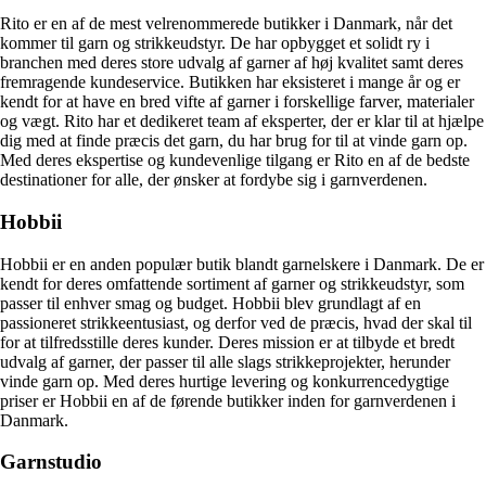
Rito er en af de mest velrenommerede butikker i Danmark, når det
kommer til garn og strikkeudstyr. De har opbygget et solidt ry i
branchen med deres store udvalg af garner af høj kvalitet samt deres
fremragende kundeservice. Butikken har eksisteret i mange år og er
kendt for at have en bred vifte af garner i forskellige farver, materialer
og vægt. Rito har et dedikeret team af eksperter, der er klar til at hjælpe
dig med at finde præcis det garn, du har brug for til at vinde garn op.
Med deres ekspertise og kundevenlige tilgang er Rito en af de bedste
destinationer for alle, der ønsker at fordybe sig i garnverdenen.
Hobbii
Hobbii er en anden populær butik blandt garnelskere i Danmark. De er
kendt for deres omfattende sortiment af garner og strikkeudstyr, som
passer til enhver smag og budget. Hobbii blev grundlagt af en
passioneret strikkeentusiast, og derfor ved de præcis, hvad der skal til
for at tilfredsstille deres kunder. Deres mission er at tilbyde et bredt
udvalg af garner, der passer til alle slags strikkeprojekter, herunder
vinde garn op. Med deres hurtige levering og konkurrencedygtige
priser er Hobbii en af de førende butikker inden for garnverdenen i
Danmark.
Garnstudio