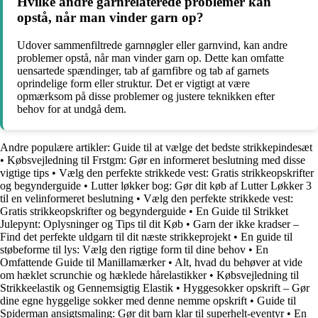
Hvilke andre garnrelaterede problemer kan
opstå, når man vinder garn op?
Udover sammenfiltrede garnnøgler eller garnvind, kan andre
problemer opstå, når man vinder garn op. Dette kan omfatte
uensartede spændinger, tab af garnfibre og tab af garnets
oprindelige form eller struktur. Det er vigtigt at være
opmærksom på disse problemer og justere teknikken efter
behov for at undgå dem.
Andre populære artikler:
Guide til at vælge det bedste strikkepindesæt
•
Købsvejledning til Frstgm: Gør en informeret beslutning med disse
vigtige tips
•
Vælg den perfekte strikkede vest: Gratis strikkeopskrifter
og begynderguide
•
Lutter løkker bog: Gør dit køb af Lutter Løkker 3
til en velinformeret beslutning
•
Vælg den perfekte strikkede vest:
Gratis strikkeopskrifter og begynderguide
•
En Guide til Strikket
Julepynt: Oplysninger og Tips til dit Køb
•
Garn der ikke kradser –
Find det perfekte uldgarn til dit næste strikkeprojekt
•
En guide til
støbeforme til lys: Vælg den rigtige form til dine behov
•
En
Omfattende Guide til Manillamærker
•
Alt, hvad du behøver at vide
om hæklet scrunchie og hæklede hårelastikker
•
Købsvejledning til
Strikkeelastik og Gennemsigtig Elastik
•
Hyggesokker opskrift – Gør
dine egne hyggelige sokker med denne nemme opskrift
•
Guide til
Spiderman ansigtsmaling: Gør dit barn klar til superhelt-eventyr
•
En