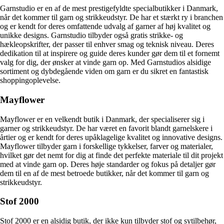
Garnstudio er en af de mest prestigefyldte specialbutikker i Danmark,
når det kommer til garn og strikkeudstyr. De har et stærkt ry i branchen
og er kendt for deres omfattende udvalg af garner af høj kvalitet og
unikke designs. Garnstudio tilbyder også gratis strikke- og
hækleopskrifter, der passer til enhver smag og teknisk niveau. Deres
dedikation til at inspirere og guide deres kunder gør dem til et fornemt
valg for dig, der ønsker at vinde garn op. Med Garnstudios alsidige
sortiment og dybdegående viden om garn er du sikret en fantastisk
shoppingoplevelse.
Mayflower
Mayflower er en velkendt butik i Danmark, der specialiserer sig i
garner og strikkeudstyr. De har været en favorit blandt garnelskere i
årtier og er kendt for deres upåklagelige kvalitet og innovative designs.
Mayflower tilbyder garn i forskellige tykkelser, farver og materialer,
hvilket gør det nemt for dig at finde det perfekte materiale til dit projekt
med at vinde garn op. Deres høje standarder og fokus på detaljer gør
dem til en af de mest betroede butikker, når det kommer til garn og
strikkeudstyr.
Stof 2000
Stof 2000 er en alsidig butik, der ikke kun tilbyder stof og sytilbehør,