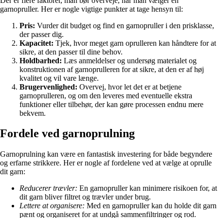
Der er flere faktorer, man bør overveje, når man vælger en
garnopruller. Her er nogle vigtige punkter at tage hensyn til:
Pris:
Vurder dit budget og find en garnopruller i den prisklasse,
der passer dig.
Kapacitet:
Tjek, hvor meget garn oprulleren kan håndtere for at
sikre, at den passer til dine behov.
Holdbarhed:
Læs anmeldelser og undersøg materialet og
konstruktionen af garnoprulleren for at sikre, at den er af høj
kvalitet og vil vare længe.
Brugervenlighed:
Overvej, hvor let det er at betjene
garnoprulleren, og om den leveres med eventuelle ekstra
funktioner eller tilbehør, der kan gøre processen endnu mere
bekvem.
Fordele ved garnoprulning
Garnoprulning kan være en fantastisk investering for både begyndere
og erfarne strikkere. Her er nogle af fordelene ved at vælge at oprulle
dit garn:
Reducerer trævler:
En garnopruller kan minimere risikoen for, at
dit garn bliver filtret og trævler under brug.
Lettere at organisere:
Med en garnopruller kan du holde dit garn
pænt og organiseret for at undgå sammenfiltringer og rod.