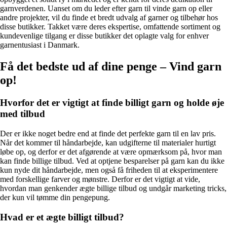
garnverdenen. Uanset om du leder efter garn til vinde garn op eller
andre projekter, vil du finde et bredt udvalg af garner og tilbehør hos
disse butikker. Takket være deres ekspertise, omfattende sortiment og
kundevenlige tilgang er disse butikker det oplagte valg for enhver
garnentusiast i Danmark.
Få det bedste ud af dine penge – Vind garn
op!
Hvorfor det er vigtigt at finde billigt garn og holde øje
med tilbud
Der er ikke noget bedre end at finde det perfekte garn til en lav pris.
Når det kommer til håndarbejde, kan udgifterne til materialer hurtigt
løbe op, og derfor er det afgørende at være opmærksom på, hvor man
kan finde billige tilbud. Ved at optjene besparelser på garn kan du ikke
kun nyde dit håndarbejde, men også få friheden til at eksperimentere
med forskellige farver og mønstre. Derfor er det vigtigt at vide,
hvordan man genkender ægte billige tilbud og undgår marketing tricks,
der kun vil tømme din pengepung.
Hvad er et ægte billigt tilbud?