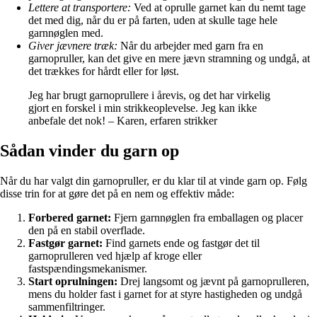
Lettere at transportere:
Ved at oprulle garnet kan du nemt tage
det med dig, når du er på farten, uden at skulle tage hele
garnnøglen med.
Giver jævnere træk:
Når du arbejder med garn fra en
garnopruller, kan det give en mere jævn stramning og undgå, at
det trækkes for hårdt eller for løst.
Jeg har brugt garnoprullere i årevis, og det har virkelig
gjort en forskel i min strikkeoplevelse. Jeg kan ikke
anbefale det nok! – Karen, erfaren strikker
Sådan vinder du garn op
Når du har valgt din garnopruller, er du klar til at vinde garn op. Følg
disse trin for at gøre det på en nem og effektiv måde:
Forbered garnet:
Fjern garnnøglen fra emballagen og placer
den på en stabil overflade.
Fastgør garnet:
Find garnets ende og fastgør det til
garnoprulleren ved hjælp af kroge eller
fastspændingsmekanismer.
Start oprulningen:
Drej langsomt og jævnt på garnoprulleren,
mens du holder fast i garnet for at styre hastigheden og undgå
sammenfiltringer.