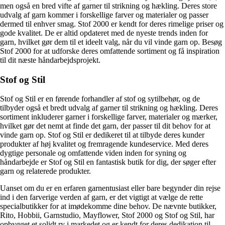
men også en bred vifte af garner til strikning og hækling. Deres store
udvalg af garn kommer i forskellige farver og materialer og passer
dermed til enhver smag. Stof 2000 er kendt for deres rimelige priser og
gode kvalitet. De er altid opdateret med de nyeste trends inden for
garn, hvilket gør dem til et ideelt valg, når du vil vinde garn op. Besøg
Stof 2000 for at udforske deres omfattende sortiment og få inspiration
til dit næste håndarbejdsprojekt.
Stof og Stil
Stof og Stil er en førende forhandler af stof og sytilbehør, og de
tilbyder også et bredt udvalg af garner til strikning og hækling. Deres
sortiment inkluderer garner i forskellige farver, materialer og mærker,
hvilket gør det nemt at finde det garn, der passer til dit behov for at
vinde garn op. Stof og Stil er dedikeret til at tilbyde deres kunder
produkter af høj kvalitet og fremragende kundeservice. Med deres
dygtige personale og omfattende viden inden for syning og
håndarbejde er Stof og Stil en fantastisk butik for dig, der søger efter
garn og relaterede produkter.
Uanset om du er en erfaren garnentusiast eller bare begynder din rejse
ind i den farverige verden af garn, er det vigtigt at vælge de rette
specialbutikker for at imødekomme dine behov. De nævnte butikker,
Rito, Hobbii, Garnstudio, Mayflower, Stof 2000 og Stof og Stil, har
opbygget et solidt ry i markedet og er kendt for deres dedikation til