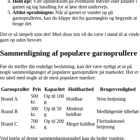
Hold øje:
Vær opmærksom på eventuelle trævler eller knuder i
garnet og tag handling for at løse dem undervejs.
Afslut oprulningen:
Når al garnet er vundet op på
garnoprulleren, kan du klippe det fra garnnøglen og begynde at
bruge det.
Det er så simpelt som det! Med disse trin vil du være i stand til at vinde
garn op uden besvær.
Sammenligning af populære garnoprullere
Før du træffer din endelige beslutning, kan det være nyttigt at se på
nogle sammenligninger af populære garnoprullere på markedet. Her er
en tabel med nogle af de mest populære mærker:
Garnopruller
Pris
Kapacitet
Holdbarhed
Brugervenlighed
500
Op til 100
Brand A
Holdbar
Nem betjening
kr.
g
300
Op til 50
Moderat
Brand B
Medfølgende tilbehør
kr.
g
holdbar
700
Op til 200
Flerfunktionel
Brand C
Meget holdbar
kr.
g
betjening
Ved hjælp af denne sammenligningstabel kan du bedre vurdere,