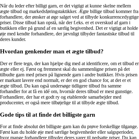
Når du leder efter billigt garn, er det vigtigt at kunne skelne mellem
ægte tilbud og markedsføringstaktikker. Ægte billige tilbud kommer fra
forhandlere, der ønsker at øge salget ved at tilbyde konkurrencedygtige
priser. Disse tilbud kan opstå, når der f.eks. er et overskud af garn i
butikken eller på grund af en særlig begivenhed. Det er vigtigt at holde
øje med kendte forhandlere, der jævnligt tilbyder fantastiske tilbud til
deres kunder.
Hvordan genkender man et ægte tilbud?
Der er flere tegn, der kan hjælpe dig med at identificere, om et tilbud er
ægte eller ej. Først og fremmest skal du sammenligne prisen på det
tilbudte garn med prisen på lignende garn i andre butikker. Hvis prisen
er markant lavere end normalt, er der en god chance for, at det er et
ægte tilbud. Du kan også undersøge tidligere tilbud fra samme
forhandler for at få en idé om, hvornår deres tilbud er mest gunstige.
Forhandlere, der har et godt ry og etablerede samarbejder med
producenter, er også mere tilbøjelige til at tilbyde ægte tilbud.
Gode tips til at finde det billigste garn
For at finde absolut det billigste garn kan du prøve forskellige tilgange.
Først kan du holde øje med særlige begivenheder eller salgsperioder,
hvor mange forhandlere tilbyder deres varer til nedsatte priser. Du kan