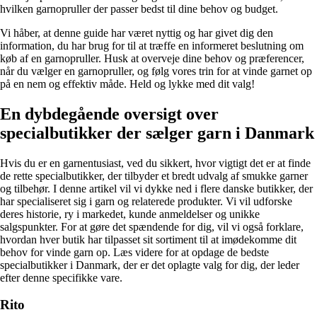
hvilken garnopruller der passer bedst til dine behov og budget.
Vi håber, at denne guide har været nyttig og har givet dig den
information, du har brug for til at træffe en informeret beslutning om
køb af en garnopruller. Husk at overveje dine behov og præferencer,
når du vælger en garnopruller, og følg vores trin for at vinde garnet op
på en nem og effektiv måde. Held og lykke med dit valg!
En dybdegående oversigt over
specialbutikker der sælger garn i Danmark
Hvis du er en garnentusiast, ved du sikkert, hvor vigtigt det er at finde
de rette specialbutikker, der tilbyder et bredt udvalg af smukke garner
og tilbehør. I denne artikel vil vi dykke ned i flere danske butikker, der
har specialiseret sig i garn og relaterede produkter. Vi vil udforske
deres historie, ry i markedet, kunde anmeldelser og unikke
salgspunkter. For at gøre det spændende for dig, vil vi også forklare,
hvordan hver butik har tilpasset sit sortiment til at imødekomme dit
behov for vinde garn op. Læs videre for at opdage de bedste
specialbutikker i Danmark, der er det oplagte valg for dig, der leder
efter denne specifikke vare.
Rito