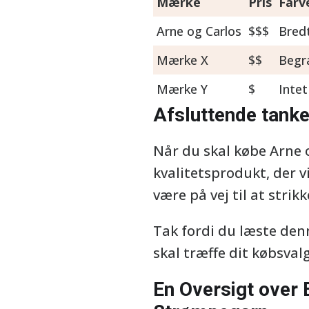
Mærke
Pris
Farv
Arne og Carlos
$$$
Bred
Mærke X
$$
Begr
Mærke Y
$
Intet
Afsluttende tanke
Når du skal købe Arne 
kvalitetsprodukt, der vi
være på vej til at strik
Tak fordi du læste den
skal træffe dit købsval
En Oversigt over 