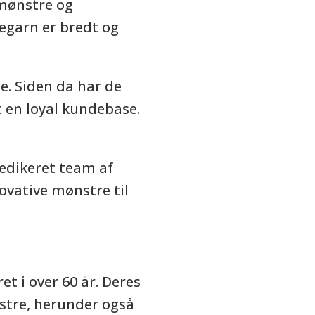
 mønstre og
pegarn er bredt og
ge. Siden da har de
t en loyal kundebase.
dedikeret team af
novative mønstre til
t i over 60 år. Deres
nstre, herunder også