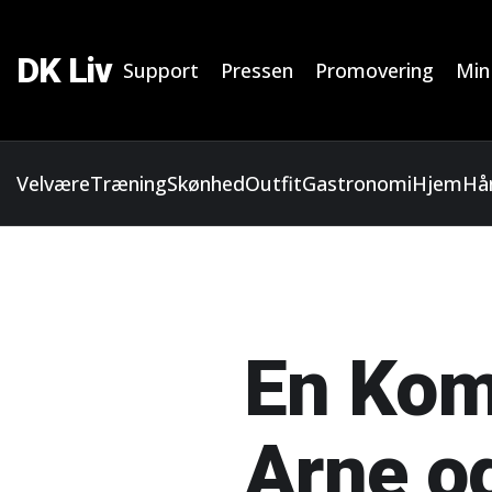
DK Liv
Support
Pressen
Promovering
Min
Velvære
Træning
Skønhed
Outfit
Gastronomi
Hjem
Hå
En Komp
Arne o