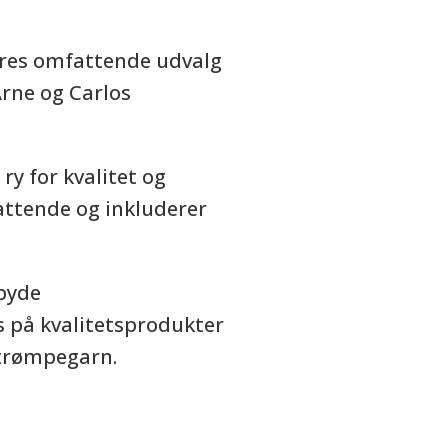
eres omfattende udvalg
Arne og Carlos
y for kvalitet og
attende og inkluderer
lbyde
s på kvalitetsprodukter
 strømpegarn.