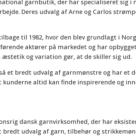
ational garnbutik, der har specialiseret sig i
arbejde. Deres udvalg af Arne og Carlos strøm
tilbage til 1982, hvor den blev grundlagt i Nor
de førende aktører på markedet og har opbygge
 æstetik og variation gør, at de skiller sig ud.
så et bredt udvalg af garnmønstre og har et 
at kunderne altid kan finde inspirerende og in
onsrig dansk garnvirksomhed, der har eksistere
t bredt udvalg af garn, tilbehør og strikkemø