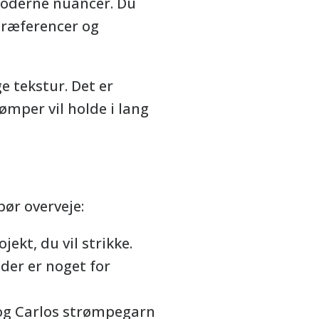
 moderne nuancer. Du
 præferencer og
e tekstur. Det er
rømper vil holde i lang
bør overveje:
jekt, du vil strikke.
der er noget for
e og Carlos strømpegarn