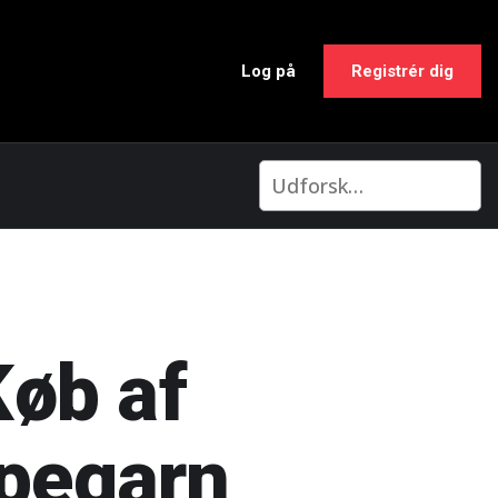
Log på
Registrér dig
Køb af
mpegarn