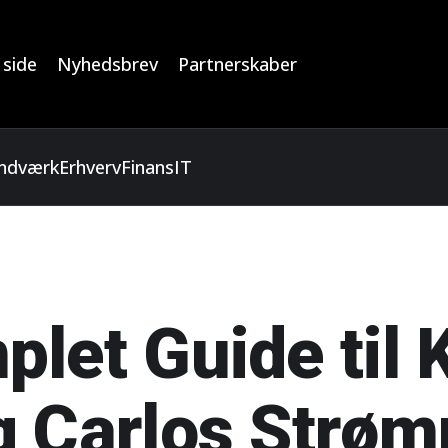
 side
Nyhedsbrev
Partnerskaber
ndværk
Erhverv
Finans
IT
let Guide til 
g Carlos Strø