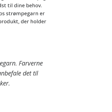
dst til dine behov.
los strømpegarn er
 produkt, der holder
pegarn. Farverne
nbefale det til
ker.