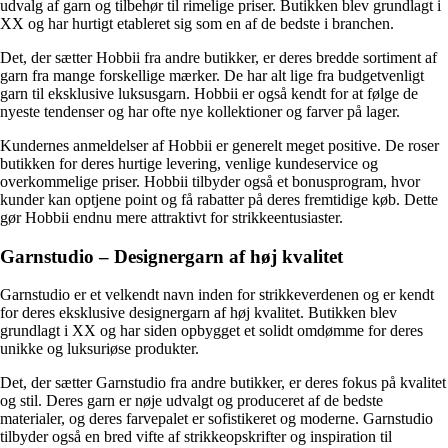
udvalg af garn og tilbehør til rimelige priser. Butikken blev grundlagt i
XX og har hurtigt etableret sig som en af de bedste i branchen.
Det, der sætter Hobbii fra andre butikker, er deres bredde sortiment af
garn fra mange forskellige mærker. De har alt lige fra budgetvenligt
garn til eksklusive luksusgarn. Hobbii er også kendt for at følge de
nyeste tendenser og har ofte nye kollektioner og farver på lager.
Kundernes anmeldelser af Hobbii er generelt meget positive. De roser
butikken for deres hurtige levering, venlige kundeservice og
overkommelige priser. Hobbii tilbyder også et bonusprogram, hvor
kunder kan optjene point og få rabatter på deres fremtidige køb. Dette
gør Hobbii endnu mere attraktivt for strikkeentusiaster.
Garnstudio – Designergarn af høj kvalitet
Garnstudio er et velkendt navn inden for strikkeverdenen og er kendt
for deres eksklusive designergarn af høj kvalitet. Butikken blev
grundlagt i XX og har siden opbygget et solidt omdømme for deres
unikke og luksuriøse produkter.
Det, der sætter Garnstudio fra andre butikker, er deres fokus på kvalitet
og stil. Deres garn er nøje udvalgt og produceret af de bedste
materialer, og deres farvepalet er sofistikeret og moderne. Garnstudio
tilbyder også en bred vifte af strikkeopskrifter og inspiration til