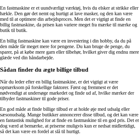
En fastmaskine er et uundværligt værktøj, hvis du elsker at strikke eller
hækle. Den gør det nemt og hurtigt at lave masker, og den kan være
med til at optimere din arbejdsproces. Men det er vigtigt at finde en
billig fastmaskine, da prisen kan variere meget fra mærke til mærke og
butik til butik.
En billig fastmaskine kan være en investering i din hobby, da du på
den måde får meget mere for pengene. Du kan bruge de penge, du
sparer, på at købe mere garn eller tilbehør, hvilket giver dig endnu mere
glæde ved din håndarbejde.
Sådan finder du ægte billige tilbud
Når du leder efter en billig fastmaskine, er det vigtigt at være
opmærksom på forskellige faktorer. Først og fremmest er det
nødvendigt at undersøge markedet og finde ud af, hvilke mærker der
tilbyder fastmaskiner til gode priser.
En god måde at finde billige tilbud er at holde øje med udsalg eller
sæsonudsalg. Mange butikker annoncerer disse tilbud, og det kan være
en fantastisk mulighed for at finde en fastmaskine til en god pris. Det er
dog værd at bemærke, at priserne muligvis kun er nedsat midlertidigt,
så det kan være en fordel at slå til hurtigt.