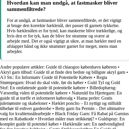
Hvordan kan man undgå, at fastmasker bliver
sammenfiltrede?
For at undgå, at fastmasker bliver sammenfiltrede, er det vigtigt
at bruge den korrekte hæklenål, der passer til garnets tykkelse.
Hvis hæklenålen er for tynd, kan maskerne blive trækkelige, og
hvis den er for tyk, kan de blive for stramme og svære at
arbejde med. Det er også vigtigt at sikre, at man hækler med en
afslappet hånd og ikke strammer garnet for meget, mens man
arbejder.
Andre populære artikler:
Guide til chiaogoo københavn køberen
•
Akryl garn tilbud: Guide til at finde den bedste og billigste akryl garn
•
A3 Str.: En Informativ Guide til Potentielle Købere
•
Regia
Strømpegarn: Hvad du skal vide, før du køber
•
Guld Tyl og Guld
Stof: En omfattende guide til potentielle købere
•
Billedophæng:
Væsentlig viden til potentielle købere
•
Naturuld fra Hjertegarn: En
guide til at træffe et informeret købsvalg
•
Hama perler: Gratis
julemønstre og skabeloner
•
Hæklet poncho – Et nyttigt og stilfuldt
tilbehør til enhver garderobe
•
Betty garn fra Permin – Det ultimative
valg for kvalitetsnålearbejde
•
Black Friday Garn: Få Rabat på Garnius
med en Rabatkode
•
Hvordan måler man strikketøj?
•
Guldspray: En
komplet guide til potentiel køber
•
Hæklenåle sæt: En nødvendighed