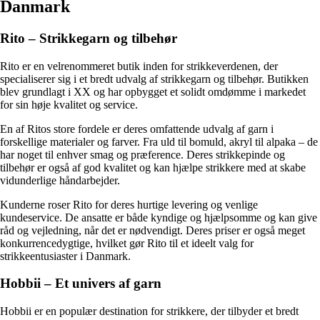
Danmark
Rito – Strikkegarn og tilbehør
Rito er en velrenommeret butik inden for strikkeverdenen, der
specialiserer sig i et bredt udvalg af strikkegarn og tilbehør. Butikken
blev grundlagt i XX og har opbygget et solidt omdømme i markedet
for sin høje kvalitet og service.
En af Ritos store fordele er deres omfattende udvalg af garn i
forskellige materialer og farver. Fra uld til bomuld, akryl til alpaka – de
har noget til enhver smag og præference. Deres strikkepinde og
tilbehør er også af god kvalitet og kan hjælpe strikkere med at skabe
vidunderlige håndarbejder.
Kunderne roser Rito for deres hurtige levering og venlige
kundeservice. De ansatte er både kyndige og hjælpsomme og kan give
råd og vejledning, når det er nødvendigt. Deres priser er også meget
konkurrencedygtige, hvilket gør Rito til et ideelt valg for
strikkeentusiaster i Danmark.
Hobbii – Et univers af garn
Hobbii er en populær destination for strikkere, der tilbyder et bredt