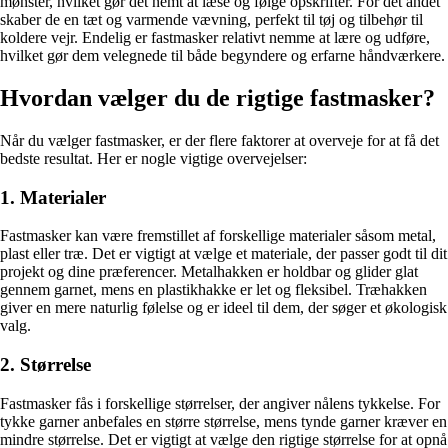
mønster, hvilket gør det nemt at læse og følge opskrifter. For det andet
skaber de en tæt og varmende vævning, perfekt til tøj og tilbehør til
koldere vejr. Endelig er fastmasker relativt nemme at lære og udføre,
hvilket gør dem velegnede til både begyndere og erfarne håndværkere.
Hvordan vælger du de rigtige fastmasker?
Når du vælger fastmasker, er der flere faktorer at overveje for at få det
bedste resultat. Her er nogle vigtige overvejelser:
1. Materialer
Fastmasker kan være fremstillet af forskellige materialer såsom metal,
plast eller træ. Det er vigtigt at vælge et materiale, der passer godt til dit
projekt og dine præferencer. Metalhakken er holdbar og glider glat
gennem garnet, mens en plastikhakke er let og fleksibel. Træhakken
giver en mere naturlig følelse og er ideel til dem, der søger et økologisk
valg.
2. Størrelse
Fastmasker fås i forskellige størrelser, der angiver nålens tykkelse. For
tykke garner anbefales en større størrelse, mens tynde garner kræver en
mindre størrelse. Det er vigtigt at vælge den rigtige størrelse for at opnå