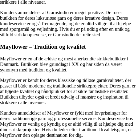
strikkere i alle niveauer.
Kunders anmeldelser af Garnstudio er meget positive. De roser
butikken for deres luksuriøse garn og deres kreative design. Deres
kundeservice er også fremragende, og de er altid villige til at hjælpe
med spørgsmål og vejledning. Hvis du er på udkig efter en unik og
stilfuld strikkeoplevelse, er Garnstudio det rette sted.
Mayflower – Tradition og kvalitet
Mayflower er en af de ældste og mest anerkendte strikkebutikker i
Danmark. Butikken blev grundlagt i XX og har siden da været
synonym med tradition og kvalitet.
Mayflower er kendt for deres klassiske og tidløse garnkvaliteter, der
passer til både moderne og traditionelle strikkeprojekter. Deres garn er
af højeste kvalitet og håndplukket for at sikre fantastiske resultater.
Butikken tilbyder også et bredt udvalg af mønstre og inspiration til
strikkere i alle niveauer.
Kunders anmeldelser af Mayflower er fyldt med lovprisninger for
deres traditionsrige garn og professionelle service. Kundeservice hos
Mayflower er venlig og kyndig og er altid villig til at hjælpe dig med
dine strikkeprojekter. Hvis du leder efter traditionelt kvalitetsgarn, er
Mayflower den oplagte destination for dig.