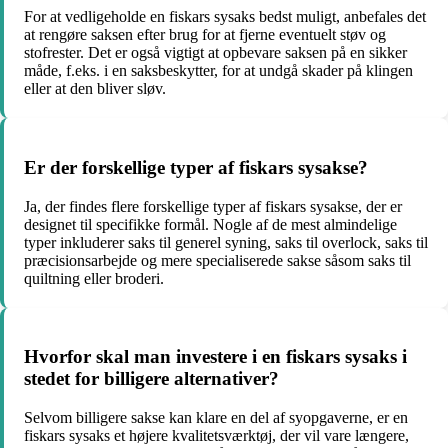
For at vedligeholde en fiskars sysaks bedst muligt, anbefales det
at rengøre saksen efter brug for at fjerne eventuelt støv og
stofrester. Det er også vigtigt at opbevare saksen på en sikker
måde, f.eks. i en saksbeskytter, for at undgå skader på klingen
eller at den bliver sløv.
Er der forskellige typer af fiskars sysakse?
Ja, der findes flere forskellige typer af fiskars sysakse, der er
designet til specifikke formål. Nogle af de mest almindelige
typer inkluderer saks til generel syning, saks til overlock, saks til
præcisionsarbejde og mere specialiserede sakse såsom saks til
quiltning eller broderi.
Hvorfor skal man investere i en fiskars sysaks i
stedet for billigere alternativer?
Selvom billigere sakse kan klare en del af syopgaverne, er en
fiskars sysaks et højere kvalitetsværktøj, der vil vare længere,