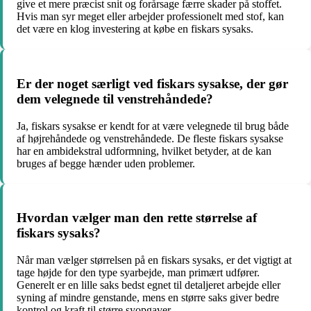
give et mere præcist snit og forårsage færre skader på stoffet.
Hvis man syr meget eller arbejder professionelt med stof, kan
det være en klog investering at købe en fiskars sysaks.
Er der noget særligt ved fiskars sysakse, der gør
dem velegnede til venstrehåndede?
Ja, fiskars sysakse er kendt for at være velegnede til brug både
af højrehåndede og venstrehåndede. De fleste fiskars sysakse
har en ambidekstral udformning, hvilket betyder, at de kan
bruges af begge hænder uden problemer.
Hvordan vælger man den rette størrelse af
fiskars sysaks?
Når man vælger størrelsen på en fiskars sysaks, er det vigtigt at
tage højde for den type syarbejde, man primært udfører.
Generelt er en lille saks bedst egnet til detaljeret arbejde eller
syning af mindre genstande, mens en større saks giver bedre
kontrol og kraft til større syopgaver.