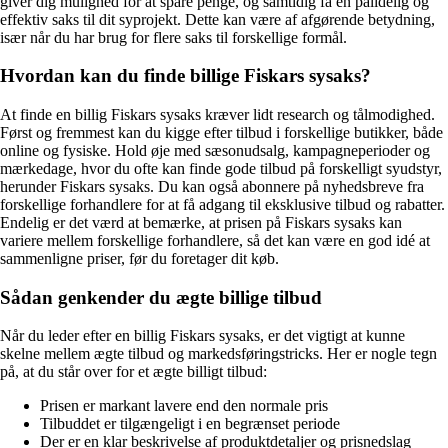
giver dig mulighed for at spare penge, og samtidig få en pålidelig og
effektiv saks til dit syprojekt. Dette kan være af afgørende betydning,
især når du har brug for flere saks til forskellige formål.
Hvordan kan du finde billige Fiskars sysaks?
At finde en billig Fiskars sysaks kræver lidt research og tålmodighed.
Først og fremmest kan du kigge efter tilbud i forskellige butikker, både
online og fysiske. Hold øje med sæsonudsalg, kampagneperioder og
mærkedage, hvor du ofte kan finde gode tilbud på forskelligt syudstyr,
herunder Fiskars sysaks. Du kan også abonnere på nyhedsbreve fra
forskellige forhandlere for at få adgang til eksklusive tilbud og rabatter.
Endelig er det værd at bemærke, at prisen på Fiskars sysaks kan
variere mellem forskellige forhandlere, så det kan være en god idé at
sammenligne priser, før du foretager dit køb.
Sådan genkender du ægte billige tilbud
Når du leder efter en billig Fiskars sysaks, er det vigtigt at kunne
skelne mellem ægte tilbud og markedsføringstricks. Her er nogle tegn
på, at du står over for et ægte billigt tilbud:
Prisen er markant lavere end den normale pris
Tilbuddet er tilgængeligt i en begrænset periode
Der er en klar beskrivelse af produktdetaljer og prisnedslag