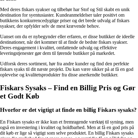
Med deres fiskars syakser og tilbehør har Stof og Stil skabt en unik
destination for syentusiaster. Kundeanmeldelser taler positivt om
butikkens konkurrencedygtige priser og det brede udvalg af fiskars
syakser, der opfylder selv de mest krævende behov.
Uanset om du er nybegynder eller erfaren, er disse butikker de ideelle
destinationer, når det kommer til at finde de bedste fiskars syakser.
Deres engagement i kvalitet, omfattende udvalg og effektive
leveringstjenester gør dem til førende butikker på markedet.
Udforsk deres sortiment, hør fra andre kunder og find den perfekte
fiskars syaks til dit næste projekt. Du kan være sikker på at få en god
oplevelse og kvalitetsprodukter fra disse anerkendte butikker.
Fiskars Sysaks – Find en Billig Pris og Gør
et Godt Køb
Hvorfor er det vigtigt at finde en billig Fiskars sysaks?
En Fiskars sysaks er ikke kun et fremragende værktøj til syning, men
også en investering i kvalitet og holdbarhed. Men at få en god pris på
dit køb er lige så vigtigt som selve produktet. En billig Fiskars sysaks