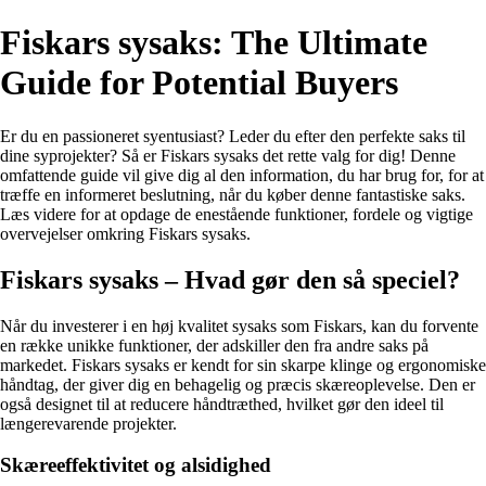
Fiskars sysaks: The Ultimate
Guide for Potential Buyers
Er du en passioneret syentusiast? Leder du efter den perfekte saks til
dine syprojekter? Så er Fiskars sysaks det rette valg for dig! Denne
omfattende guide vil give dig al den information, du har brug for, for at
træffe en informeret beslutning, når du køber denne fantastiske saks.
Læs videre for at opdage de enestående funktioner, fordele og vigtige
overvejelser omkring Fiskars sysaks.
Fiskars sysaks – Hvad gør den så speciel?
Når du investerer i en høj kvalitet sysaks som Fiskars, kan du forvente
en række unikke funktioner, der adskiller den fra andre saks på
markedet. Fiskars sysaks er kendt for sin skarpe klinge og ergonomiske
håndtag, der giver dig en behagelig og præcis skæreoplevelse. Den er
også designet til at reducere håndtræthed, hvilket gør den ideel til
længerevarende projekter.
Skæreeffektivitet og alsidighed