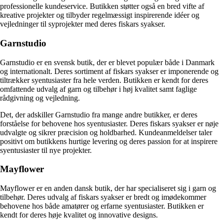
professionelle kundeservice. Butikken støtter også en bred vifte af
kreative projekter og tilbyder regelmæssigt inspirerende idéer og
vejledninger til syprojekter med deres fiskars syakser.
Garnstudio
Garnstudio er en svensk butik, der er blevet populær både i Danmark
og internationalt. Deres sortiment af fiskars syakser er imponerende og
tiltrækker syentusiaster fra hele verden. Butikken er kendt for deres
omfattende udvalg af garn og tilbehør i høj kvalitet samt faglige
rådgivning og vejledning.
Det, der adskiller Garnstudio fra mange andre butikker, er deres
forståelse for behovene hos syentusiaster. Deres fiskars syakser er nøje
udvalgte og sikrer præcision og holdbarhed. Kundeanmeldelser taler
positivt om butikkens hurtige levering og deres passion for at inspirere
syentusiaster til nye projekter.
Mayflower
Mayflower er en anden dansk butik, der har specialiseret sig i garn og
tilbehør. Deres udvalg af fiskars syakser er bredt og imødekommer
behovene hos både amatører og erfarne syentusiaster. Butikken er
kendt for deres høje kvalitet og innovative designs.