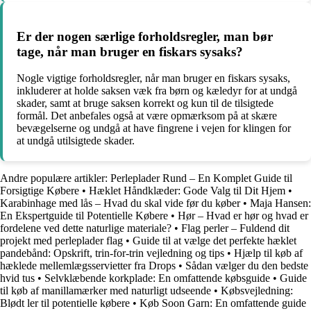
Er der nogen særlige forholdsregler, man bør
tage, når man bruger en fiskars sysaks?
Nogle vigtige forholdsregler, når man bruger en fiskars sysaks,
inkluderer at holde saksen væk fra børn og kæledyr for at undgå
skader, samt at bruge saksen korrekt og kun til de tilsigtede
formål. Det anbefales også at være opmærksom på at skære
bevægelserne og undgå at have fingrene i vejen for klingen for
at undgå utilsigtede skader.
Andre populære artikler:
Perleplader Rund – En Komplet Guide til
Forsigtige Købere
•
Hæklet Håndklæder: Gode Valg til Dit Hjem
•
Karabinhage med lås – Hvad du skal vide før du køber
•
Maja Hansen:
En Ekspertguide til Potentielle Købere
•
Hør – Hvad er hør og hvad er
fordelene ved dette naturlige materiale?
•
Flag perler – Fuldend dit
projekt med perleplader flag
•
Guide til at vælge det perfekte hæklet
pandebånd: Opskrift, trin-for-trin vejledning og tips
•
Hjælp til køb af
hæklede mellemlægsservietter fra Drops
•
Sådan vælger du den bedste
hvid tus
•
Selvklæbende korkplade: En omfattende købsguide
•
Guide
til køb af manillamærker med naturligt udseende
•
Købsvejledning:
Blødt ler til potentielle købere
•
Køb Soon Garn: En omfattende guide