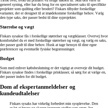
Tænk over, hvad du primært vil bruge saksen til. Skal den være til
generel syning, eller har du brug for en specialiseret saks til specifikke
projekter som quilting eller broderi? Fiskars tilbyder forskellige
varianter, der er designet til at imødekomme forskellige behov. Vælg
den type saks, der passer bedst til dine syprojekter.
Størrelse og vægt
Fiskars sysakse fås i forskellige størrelser og vægtklasser. Overvej hvor
komfortabel du er med forskellige størrelser og vægt, og vælg en saks,
der passer godt til dine behov. Husk at tage hensyn til dine egne
præferencer og eventuelle fysiske begrænsninger.
Budget
Som med enhver købsbeslutning er det vigtigt at overveje dit budget.
Fiskars sysakse findes i forskellige prisklasser, så sørg for at vælge en,
der passer inden for dit budget.
Dom af ekspertanmeldelser og
kundeudtalelser
Fiskars sysaks har virkelig forbedret min syoplevelse. Den
er let at bruge og skærer igennem stoffet som smør. Jeg