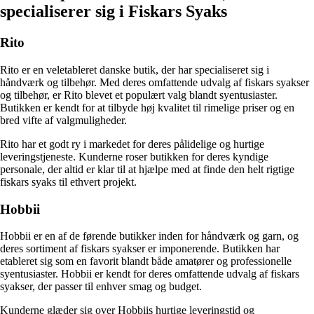
specialiserer sig i Fiskars Syaks
Rito
Rito er en veletableret danske butik, der har specialiseret sig i
håndværk og tilbehør. Med deres omfattende udvalg af fiskars syakser
og tilbehør, er Rito blevet et populært valg blandt syentusiaster.
Butikken er kendt for at tilbyde høj kvalitet til rimelige priser og en
bred vifte af valgmuligheder.
Rito har et godt ry i markedet for deres pålidelige og hurtige
leveringstjeneste. Kunderne roser butikken for deres kyndige
personale, der altid er klar til at hjælpe med at finde den helt rigtige
fiskars syaks til ethvert projekt.
Hobbii
Hobbii er en af de førende butikker inden for håndværk og garn, og
deres sortiment af fiskars syakser er imponerende. Butikken har
etableret sig som en favorit blandt både amatører og professionelle
syentusiaster. Hobbii er kendt for deres omfattende udvalg af fiskars
syakser, der passer til enhver smag og budget.
Kunderne glæder sig over Hobbiis hurtige leveringstid og