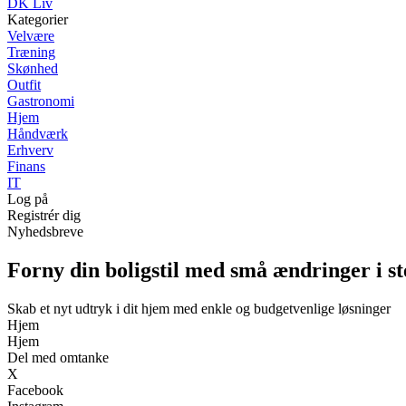
DK Liv
Kategorier
Velvære
Træning
Skønhed
Outfit
Gastronomi
Hjem
Håndværk
Erhverv
Finans
IT
Log på
Registrér dig
Nyhedsbreve
Forny din boligstil med små ændringer i st
Skab et nyt udtryk i dit hjem med enkle og budgetvenlige løsninger
Hjem
Hjem
Del med omtanke
X
Facebook