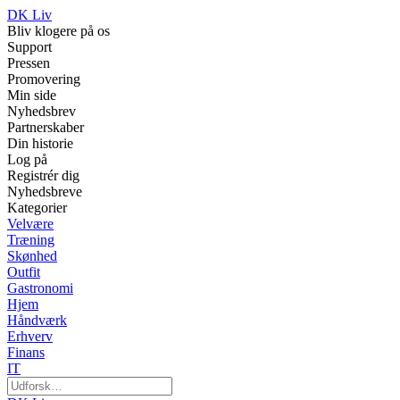
DK Liv
Bliv klogere på os
Support
Pressen
Promovering
Min side
Nyhedsbrev
Partnerskaber
Din historie
Log på
Registrér dig
Nyhedsbreve
Kategorier
Velvære
Træning
Skønhed
Outfit
Gastronomi
Hjem
Håndværk
Erhverv
Finans
IT