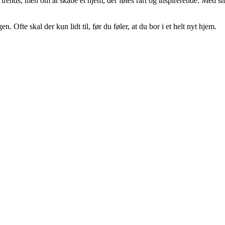
trends, men om at skabe et hjem, der føles rart og inspirerende. Med små j
 Ofte skal der kun lidt til, før du føler, at du bor i et helt nyt hjem.