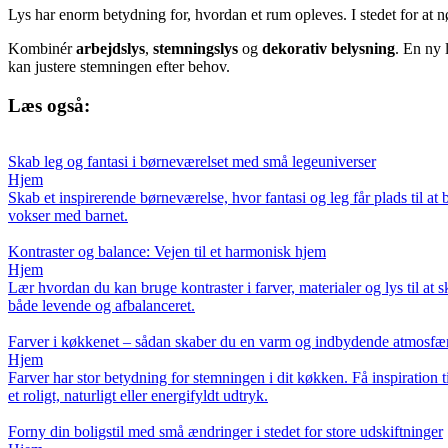
Lys har enorm betydning for, hvordan et rum opleves. I stedet for at n
Kombinér
arbejdslys
,
stemningslys
og
dekorativ belysning
. En ny 
kan justere stemningen efter behov.
Læs også:
Skab leg og fantasi i børneværelset med små legeuniverser
Hjem
Skab et inspirerende børneværelse, hvor fantasi og leg får plads til at
vokser med barnet.
Kontraster og balance: Vejen til et harmonisk hjem
Hjem
Lær hvordan du kan bruge kontraster i farver, materialer og lys til at 
både levende og afbalanceret.
Farver i køkkenet – sådan skaber du en varm og indbydende atmosfæ
Hjem
Farver har stor betydning for stemningen i dit køkken. Få inspiratio
et roligt, naturligt eller energifyldt udtryk.
Forny din boligstil med små ændringer i stedet for store udskiftninger