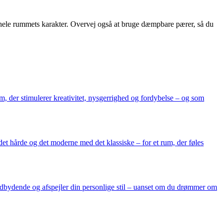
 hele rummets karakter. Overvej også at bruge dæmpbare pærer, så du
um, der stimulerer kreativitet, nysgerrighed og fordybelse – og som
 det hårde og det moderne med det klassiske – for et rum, der føles
indbydende og afspejler din personlige stil – uanset om du drømmer om