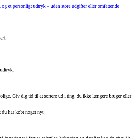
 og et personligt udtryk – uden store udgifter eller omfattende
get.
udtryk.
ige. Giv dig tid til at sortere ud i ting, du ikke længere bruger eller
t du har købt noget nyt.