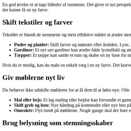
En god øvelse er at tage billeder af rummene. Det giver et nyt perspekt
der kunne få en ny farve.
Skift tekstiler og farver
Tekstiler er blandt de nemmeste og mest effektive måder at ændre ste
Puder og plaider:
Skift farver og mønstre efter årstiden. Lyse
Gardiner:
Et nyt sæt gardiner kan ændre både lysindfald og atm
Tæpper:
Et tæppe kan samle et rum og skabe en ny base for mø
Hvis du er modig, kan du male en enkelt væg i en ny farve. Det kræve
Giv møblerne nyt liv
Du behøver ikke udskifte møblerne for at få dem til at føles nye. Ofte
Mal eller bejs:
Et lag maling eller bejdse kan forvandle et gam
Skift greb og ben:
Nye håndtag på kommoder eller nye ben på so
Omrokér:
Flyt rundt på møblerne. Nogle gange skal der bare en
Brug belysning som stemningsskaber