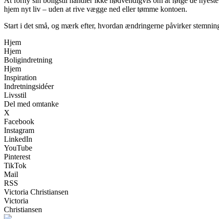
At forny sin boligstil handler ikke nødvendigvis om at følge de nyeste 
hjem nyt liv – uden at rive vægge ned eller tømme kontoen.
Start i det små, og mærk efter, hvordan ændringerne påvirker stemningen.
Hjem
Hjem
Boligindretning
Hjem
Inspiration
Indretningsidéer
Livsstil
Del med omtanke
X
Facebook
Instagram
LinkedIn
YouTube
Pinterest
TikTok
Mail
RSS
Victoria Christiansen
Victoria
Christiansen