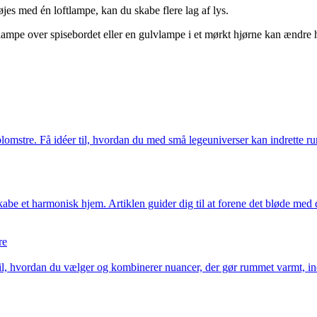
øjes med én loftlampe, kan du skabe flere lag af lys.
lampe over spisebordet eller en gulvlampe i et mørkt hjørne kan ændre
 blomstre. Få idéer til, hvordan du med små legeuniverser kan indrette r
skabe et harmonisk hjem. Artiklen guider dig til at forene det bløde med
re
n til, hvordan du vælger og kombinerer nuancer, der gør rummet varmt, 