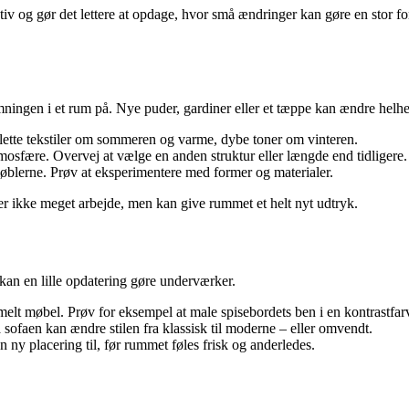
iv og gør det lettere at opdage, hvor små ændringer kan gøre en stor fors
mningen i et rum på. Nye puder, gardiner eller et tæppe kan ændre helh
, lette tekstiler om sommeren og varme, dybe toner om vinteren.
osfære. Overvej at vælge en anden struktur eller længde end tidligere.
blerne. Prøv at eksperimentere med former og materialer.
r ikke meget arbejde, men kan give rummet et helt nyt udtryk.
 kan en lille opdatering gøre underværker.
melt møbel. Prøv for eksempel at male spisebordets ben i en kontrastfar
faen kan ændre stilen fra klassisk til moderne – eller omvendt.
 ny placering til, før rummet føles frisk og anderledes.