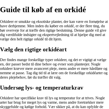
Guide til køb af en orkidé
Orkideer er smukke og eksotiske planter, der kan være en fornøjelse at
have derhjemme. Men inden du køber en orkidé, er der flere ting, du
bør overveje for at træffe den rigtige beslutning. Denne guide vil give
dig værdifulde indsigter og ekspertvejledning til at hjælpe dig med at
vælge den helt rigtige orkidé til dit hjem.
Vælg den rigtige orkidéart
Der findes mange forskellige typer orkideer, og det er vigtigt at vælge
en, der passer bedst til dine behov og evner som planteejer. Nogle
orkideer kræver mere avanceret pleje, mens andre er mere hårdføre og
nemme at passe. Tag dig tid til at lære om de forskellige orkidéarter og
deres plejebehov, før du træffer dit valg.
Undersøg lys- og temperaturkrav
Orkideer har specifikke krav til lys og temperatur for at trives. Nogle
arter har brug for meget lys og varme, mens andre foretrækker mere
skyggefulde og kølige forhold. Vær sikker på, at du kan opfylde de