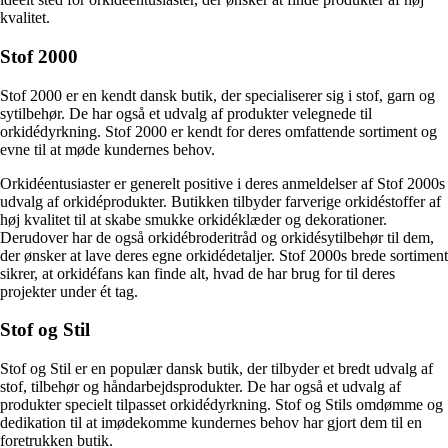
kvalitet.
Stof 2000
Stof 2000 er en kendt dansk butik, der specialiserer sig i stof, garn og
sytilbehør. De har også et udvalg af produkter velegnede til
orkidédyrkning. Stof 2000 er kendt for deres omfattende sortiment og
evne til at møde kundernes behov.
Orkidéentusiaster er generelt positive i deres anmeldelser af Stof 2000s
udvalg af orkidéprodukter. Butikken tilbyder farverige orkidéstoffer af
høj kvalitet til at skabe smukke orkidéklæder og dekorationer.
Derudover har de også orkidébroderitråd og orkidésytilbehør til dem,
der ønsker at lave deres egne orkidédetaljer. Stof 2000s brede sortiment
sikrer, at orkidéfans kan finde alt, hvad de har brug for til deres
projekter under ét tag.
Stof og Stil
Stof og Stil er en populær dansk butik, der tilbyder et bredt udvalg af
stof, tilbehør og håndarbejdsprodukter. De har også et udvalg af
produkter specielt tilpasset orkidédyrkning. Stof og Stils omdømme og
dedikation til at imødekomme kundernes behov har gjort dem til en
foretrukken butik.