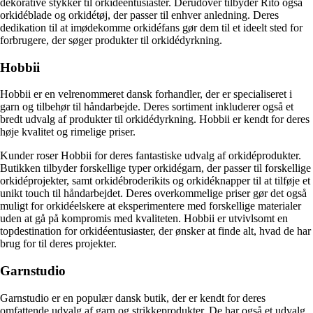
dekorative stykker til orkidéentusiaster. Derudover tilbyder Rito også
orkidéblade og orkidétøj, der passer til enhver anledning. Deres
dedikation til at imødekomme orkidéfans gør dem til et ideelt sted for
forbrugere, der søger produkter til orkidédyrkning.
Hobbii
Hobbii er en velrenommeret dansk forhandler, der er specialiseret i
garn og tilbehør til håndarbejde. Deres sortiment inkluderer også et
bredt udvalg af produkter til orkidédyrkning. Hobbii er kendt for deres
høje kvalitet og rimelige priser.
Kunder roser Hobbii for deres fantastiske udvalg af orkidéprodukter.
Butikken tilbyder forskellige typer orkidégarn, der passer til forskellige
orkidéprojekter, samt orkidébroderikits og orkidéknapper til at tilføje et
unikt touch til håndarbejdet. Deres overkommelige priser gør det også
muligt for orkidéelskere at eksperimentere med forskellige materialer
uden at gå på kompromis med kvaliteten. Hobbii er utvivlsomt en
topdestination for orkidéentusiaster, der ønsker at finde alt, hvad de har
brug for til deres projekter.
Garnstudio
Garnstudio er en populær dansk butik, der er kendt for deres
omfattende udvalg af garn og strikkeprodukter. De har også et udvalg