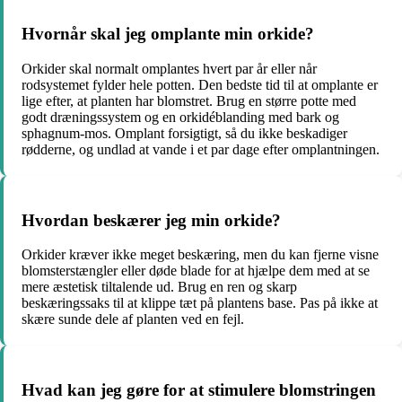
Hvornår skal jeg omplante min orkide?
Orkider skal normalt omplantes hvert par år eller når
rodsystemet fylder hele potten. Den bedste tid til at omplante er
lige efter, at planten har blomstret. Brug en større potte med
godt dræningssystem og en orkidéblanding med bark og
sphagnum-mos. Omplant forsigtigt, så du ikke beskadiger
rødderne, og undlad at vande i et par dage efter omplantningen.
Hvordan beskærer jeg min orkide?
Orkider kræver ikke meget beskæring, men du kan fjerne visne
blomsterstængler eller døde blade for at hjælpe dem med at se
mere æstetisk tiltalende ud. Brug en ren og skarp
beskæringssaks til at klippe tæt på plantens base. Pas på ikke at
skære sunde dele af planten ved en fejl.
Hvad kan jeg gøre for at stimulere blomstringen