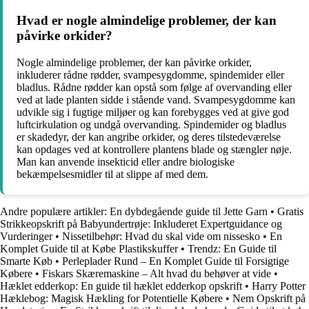
Hvad er nogle almindelige problemer, der kan
påvirke orkider?
Nogle almindelige problemer, der kan påvirke orkider,
inkluderer rådne rødder, svampesygdomme, spindemider eller
bladlus. Rådne rødder kan opstå som følge af overvanding eller
ved at lade planten sidde i stående vand. Svampesygdomme kan
udvikle sig i fugtige miljøer og kan forebygges ved at give god
luftcirkulation og undgå overvanding. Spindemider og bladlus
er skadedyr, der kan angribe orkider, og deres tilstedeværelse
kan opdages ved at kontrollere plantens blade og stængler nøje.
Man kan anvende insekticid eller andre biologiske
bekæmpelsesmidler til at slippe af med dem.
Andre populære artikler:
En dybdegående guide til Jette Garn
•
Gratis
Strikkeopskrift på Babyundertrøje: Inkluderet Expertguidance og
Vurderinger
•
Nissetilbehør: Hvad du skal vide om nissesko
•
En
Komplet Guide til at Købe Plastikskuffer
•
Trendz: En Guide til
Smarte Køb
•
Perleplader Rund – En Komplet Guide til Forsigtige
Købere
•
Fiskars Skæremaskine – Alt hvad du behøver at vide
•
Hæklet edderkop: En guide til hæklet edderkop opskrift
•
Harry Potter
Hæklebog: Magisk Hækling for Potentielle Købere
•
Nem Opskrift på