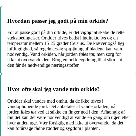
Hvordan passer jeg godt på min orkide?
For at passe godt på din orkide, er det vigtigt at skabe de rette
vækstbetingelser. Orkider trives bedst i indirekte lys og en
temperatur mellem 15-25 grader Celsius. De kræver også høj
luftfugtighed, så regelmæssig sprøjtning af bladene kan være
nødvendig. Vand orkiden, når jorden føles tør, men sørg for
ikke at overvande den. Brug en orkidegødning til at sikre, at
den får de nødvendige næringsstoffer.
Hvor ofte skal jeg vande min orkide?
Orkider skal vandes med omhu, da de ikke trives i
vandophobende jord. Det anbefales at vande orkiden, når
jorden føles tør ved at stikke en finger ned i den. Afhængig af
miljøet kan det være nødvendigt at vande en gang om ugen eller
hver anden uge. Vær forsigtig med ikke at overvande, da det
kan forårsage rådne rødder og sygdom i planten.