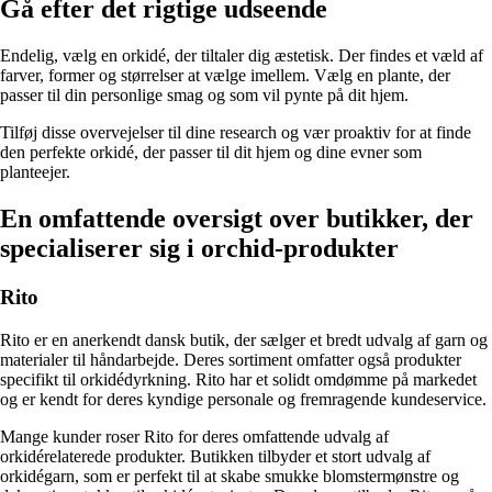
Gå efter det rigtige udseende
Endelig, vælg en orkidé, der tiltaler dig æstetisk. Der findes et væld af
farver, former og størrelser at vælge imellem. Vælg en plante, der
passer til din personlige smag og som vil pynte på dit hjem.
Tilføj disse overvejelser til dine research og vær proaktiv for at finde
den perfekte orkidé, der passer til dit hjem og dine evner som
planteejer.
En omfattende oversigt over butikker, der
specialiserer sig i orchid-produkter
Rito
Rito er en anerkendt dansk butik, der sælger et bredt udvalg af garn og
materialer til håndarbejde. Deres sortiment omfatter også produkter
specifikt til orkidédyrkning. Rito har et solidt omdømme på markedet
og er kendt for deres kyndige personale og fremragende kundeservice.
Mange kunder roser Rito for deres omfattende udvalg af
orkidérelaterede produkter. Butikken tilbyder et stort udvalg af
orkidégarn, som er perfekt til at skabe smukke blomstermønstre og