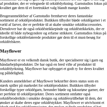
af produkter, der er velegnede til orkidédyrkning. Garnstudios fokus på
kvalitet gør dem til et foretrukket valg blandt mange kunder.
Brugeranmeldelser af Garnstudio fremhæver deres fantastiske
sortiment af orkidéprodukter. Butikken tilbyder bløde orkidégarner i et
væld af farver, der er perfekte til at skabe smukke orkidéaccessories.
Derudover har de også orkidéstrikkepinde og orkidéstrikkekits, der er
ideelle til både nybegyndere og erfarne strikkere. Garnstudios fokus på
forskellige orkidérelaterede produkter gør dem til et must-besøg for
orkidéelskere.
Mayflower
Mayflower er en velkendt dansk butik, der specialiserer sig i garn og
håndarbejdsprodukter. De har også en bred vifte af produkter til
orkidédyrkning. Mayflower har opbygget et godt ry for deres kvalitet
og pålidelighed.
Kunders anmeldelser af Mayflower bekræfter deres status som en
stærk spiller på markedet for orkidéprodukter. Butikken tilbyder
forskellige typer orkidégarn, herunder bløde og luksuriøse garner, der
er perfekte til orkidéprojekter. Deres sortiment omfatter også
orkidébroderikits i smukke designs og orkidéesytilbehør til dem, der
ønsker at skabe deres egne orkidéstykker. Mayflower er utvivlsomt et
ideelt sted for orkidéentusiaster, der ønsker at finde produkter af høj