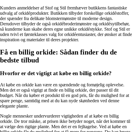
Kunders anmeldelser af Stof og Stil fremhæver butikkens fantastiske
udvalg af orkidéprodukter. Butikken tilbyder forskellige orkidéstoffer,
der spænder fra delikate blomstermønstre til moderne design.
Derudover tilbyder de også orkidébroderimønstre og orkidésytilbehør,
så kunderne kan skabe deres egne unikke orkidéstykke. Stof og Stil er
uden tvivl et førsteklasses valg for orkidéentusiaster, der ønsker at finde
inspiration og materialer til deres projekter.
Få en billig orkide: Sådan finder du de
bedste tilbud
Hvorfor er det vigtigt at købe en billig orkide?
At købe en orkide kan være en spændende og fornøjelig oplevelse.
Men det er også vigtigt at finde en billig orkide, der passer til dit
budget. Når du køber et produkt til en god pris, får du mulighed for at
spare penge, samtidig med at du kan nyde skønheden ved denne
elegante plante.
Nogle mennesker undervurderer vigtigheden af at købe en billig
orkide. De tror måske, at prisen ikke betyder noget, når det kommer til
at vælge den rigtige plante. Men det er en fejltagelse. Ved at købe en
billig orkide får du mulighed for at få mere for pengene. Du kan bruge