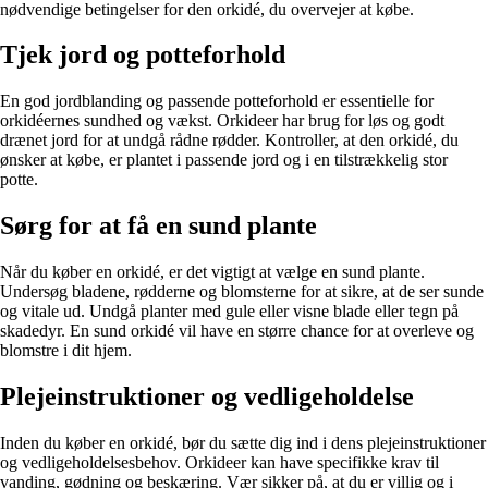
nødvendige betingelser for den orkidé, du overvejer at købe.
Tjek jord og potteforhold
En god jordblanding og passende potteforhold er essentielle for
orkidéernes sundhed og vækst. Orkideer har brug for løs og godt
drænet jord for at undgå rådne rødder. Kontroller, at den orkidé, du
ønsker at købe, er plantet i passende jord og i en tilstrækkelig stor
potte.
Sørg for at få en sund plante
Når du køber en orkidé, er det vigtigt at vælge en sund plante.
Undersøg bladene, rødderne og blomsterne for at sikre, at de ser sunde
og vitale ud. Undgå planter med gule eller visne blade eller tegn på
skadedyr. En sund orkidé vil have en større chance for at overleve og
blomstre i dit hjem.
Plejeinstruktioner og vedligeholdelse
Inden du køber en orkidé, bør du sætte dig ind i dens plejeinstruktioner
og vedligeholdelsesbehov. Orkideer kan have specifikke krav til
vanding, gødning og beskæring. Vær sikker på, at du er villig og i