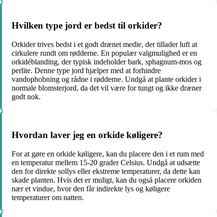
Hvilken type jord er bedst til orkider?
Orkider trives bedst i et godt drænet medie, der tillader luft at
cirkulere rundt om rødderne. En populær valgmulighed er en
orkidéblanding, der typisk indeholder bark, sphagnum-mos og
perlite. Denne type jord hjælper med at forhindre
vandophobning og rådne i rødderne. Undgå at plante orkider i
normale blomsterjord, da det vil være for tungt og ikke dræner
godt nok.
Hvordan laver jeg en orkide køligere?
For at gøre en orkide køligere, kan du placere den i et rum med
en temperatur mellem 15-20 grader Celsius. Undgå at udsætte
den for direkte sollys eller ekstreme temperaturer, da dette kan
skade planten. Hvis det er muligt, kan du også placere orkiden
nær et vindue, hvor den får indirekte lys og køligere
temperaturer om natten.