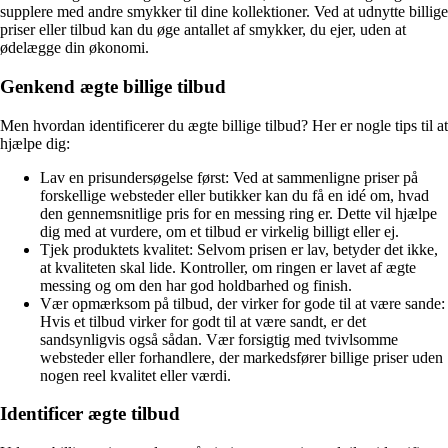
supplere med andre smykker til dine kollektioner. Ved at udnytte billige
priser eller tilbud kan du øge antallet af smykker, du ejer, uden at
ødelægge din økonomi.
Genkend ægte billige tilbud
Men hvordan identificerer du ægte billige tilbud? Her er nogle tips til at
hjælpe dig:
Lav en prisundersøgelse først: Ved at sammenligne priser på
forskellige websteder eller butikker kan du få en idé om, hvad
den gennemsnitlige pris for en messing ring er. Dette vil hjælpe
dig med at vurdere, om et tilbud er virkelig billigt eller ej.
Tjek produktets kvalitet: Selvom prisen er lav, betyder det ikke,
at kvaliteten skal lide. Kontroller, om ringen er lavet af ægte
messing og om den har god holdbarhed og finish.
Vær opmærksom på tilbud, der virker for gode til at være sande:
Hvis et tilbud virker for godt til at være sandt, er det
sandsynligvis også sådan. Vær forsigtig med tvivlsomme
websteder eller forhandlere, der markedsfører billige priser uden
nogen reel kvalitet eller værdi.
Identificer ægte tilbud