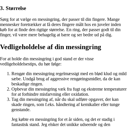
3. Størrelse
Sørg for at vælge en messingring, der passer til din fingere. Mange
mennesker foretrækker at få deres fingere målt hos en juveler inden
køb for at finde den rigtige størrelse. En ring, der passer godt til din
finger, vil være mere behagelig at bære og ser bedre ud på dig.
Vedligeholdelse af din messingring
For at holde din messingring i god stand er der visse
vedligeholdelsestips, du bør følge:
Rengør din messingring regelmæssigt med en blød klud og mild
sæbe. Undgå brug af aggressive rengøringsmidler, da de kan
beskadige ringen.
Opbevar din messingring væk fra fugt og ekstreme temperaturer
for at forhindre misfarvning eller oxidation.
Tag din messingring af, når du skal udføre opgaver, der kan
skade ringen, som f.eks. håndtering af kemikalier eller tunge
genstande.
Jeg købte en messingring for et år siden, og det er stadig i
fantastisk stand. Jeg elsker det unikke udseende og den