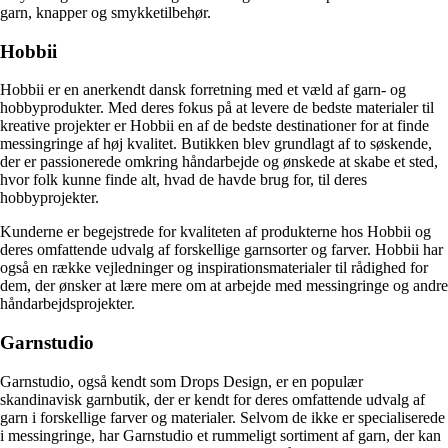
garn, knapper og smykketilbehør.
Hobbii
Hobbii er en anerkendt dansk forretning med et væld af garn- og
hobbyprodukter. Med deres fokus på at levere de bedste materialer til
kreative projekter er Hobbii en af ​​de bedste destinationer for at finde
messingringe af høj kvalitet. Butikken blev grundlagt af to søskende,
der er passionerede omkring håndarbejde og ønskede at skabe et sted,
hvor folk kunne finde alt, hvad de havde brug for, til deres
hobbyprojekter.
Kunderne er begejstrede for kvaliteten af ​​produkterne hos Hobbii og
deres omfattende udvalg af forskellige garnsorter og farver. Hobbii har
også en række vejledninger og inspirationsmaterialer til rådighed for
dem, der ønsker at lære mere om at arbejde med messingringe og andre
håndarbejdsprojekter.
Garnstudio
Garnstudio, også kendt som Drops Design, er en populær
skandinavisk garnbutik, der er kendt for deres omfattende udvalg af
garn i forskellige farver og materialer. Selvom de ikke er specialiserede
i messingringe, har Garnstudio et rummeligt sortiment af garn, der kan