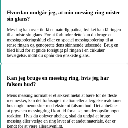
Hvordan undgår jeg, at min messing ring mister
sin glans?
Messing kan over tid få en naturlig patina, hvilket kan få ringen
til at miste sin glans. For at forhindre dette kan du bruge en
messingpoleringsklud eller en speciel messingpolering til at
rense ringen og genoprette dens skinnende udseende. Brug en
blød klud for at gnide forsigtigt på ringen i en cirkulær
bevægelse, indtil du opnår den ønskede glans.
Kan jeg bruge en messing ring, hvis jeg har
følsom hud?
Mens messing normalt er et sikkert metal at bære for de fleste
mennesker, kan det forårsage irritation eller allergiske reaktioner
hos nogle mennesker med ekstremt følsom hud. Det anbefales
at prøve en messingring i kort tid for at se, om der opstår nogen
reaktion. Hvis du oplever ubehag, skal du undgå at bruge
messing eller vælge en ring lavet af et andet materiale, der er
kendt for at være allergivenligt.