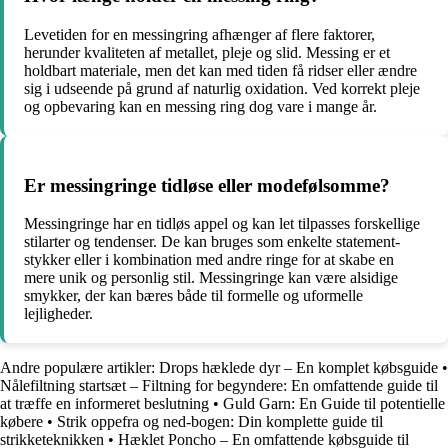
Levetiden for en messingring afhænger af flere faktorer,
herunder kvaliteten af ​​metallet, pleje og slid. Messing er et
holdbart materiale, men det kan med tiden få ridser eller ændre
sig i udseende på grund af naturlig oxidation. Ved korrekt pleje
og opbevaring kan en messing ring dog vare i mange år.
Er messingringe tidløse eller modefølsomme?
Messingringe har en tidløs appel og kan let tilpasses forskellige
stilarter og tendenser. De kan bruges som enkelte statement-
stykker eller i kombination med andre ringe for at skabe en
mere unik og personlig stil. Messingringe kan være alsidige
smykker, der kan bæres både til formelle og uformelle
lejligheder.
Andre populære artikler:
Drops hæklede dyr – En komplet købsguide
•
Nålefiltning startsæt – Filtning for begyndere: En omfattende guide til
at træffe en informeret beslutning
•
Guld Garn: En Guide til potentielle
købere
•
Strik oppefra og ned-bogen: Din komplette guide til
strikketeknikken
•
Hæklet Poncho – En omfattende købsguide til