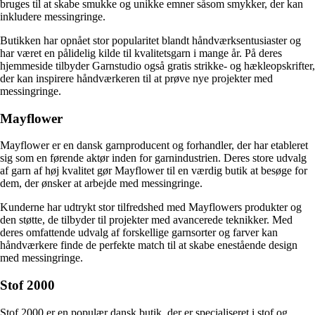
bruges til at skabe smukke og unikke emner såsom smykker, der kan
inkludere messingringe.
Butikken har opnået stor popularitet blandt håndværksentusiaster og
har været en pålidelig kilde til kvalitetsgarn i mange år. På deres
hjemmeside tilbyder Garnstudio også gratis strikke- og hækleopskrifter,
der kan inspirere håndværkeren til at prøve nye projekter med
messingringe.
Mayflower
Mayflower er en dansk garnproducent og forhandler, der har etableret
sig som en førende aktør inden for garnindustrien. Deres store udvalg
af garn af høj kvalitet gør Mayflower til en værdig butik at besøge for
dem, der ønsker at arbejde med messingringe.
Kunderne har udtrykt stor tilfredshed med Mayflowers produkter og
den støtte, de tilbyder til projekter med avancerede teknikker. Med
deres omfattende udvalg af forskellige garnsorter og farver kan
håndværkere finde de perfekte match til at skabe enestående design
med messingringe.
Stof 2000
Stof 2000 er en populær dansk butik, der er specialiseret i stof og