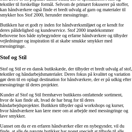
tekstiler til forskellige formål. Selvom de primært fokuserer på stoffer,
kan håndværkere også finde et bredt udvalg af garn og materialer til
smykker hos Stof 2000, herunder messingringe.
Butikken har et godt ry inden for håndværksmiljøet og er kendt for
deres pålidelighed og kundeservice. Stof 2000 imødekommer
behovene hos både nybegyndere og erfarne håndværkere og tilbyder
vejledninger og inspiration til at skabe smukke smykker med
messingringe.
Stof og Stil
Stof og Stil er en dansk butikskæde, der tilbyder et bredt udvalg af stof,
tekstiler og håndarbejdsmaterialer. Deres fokus på kvalitet og variation
gør dem til en oplagt destination for håndværkere, der er på udkig efter
messingringe til deres projekter.
Kunder af Stof og Stil fremhæver butikkens omfattende sortiment,
hvor de kan finde alt, hvad de har brug for til deres
håndarbejdsprojekter. Butikken tilbyder også workshops og kurser,
hvor håndværkere kan lære mere om at arbejde med messingringe og
lave smykker.
Uanset om du er en erfaren håndværker eller en nybegynder, vil du
finde, at alle de nævnte butikker har noget specielt at tilbyde til alle