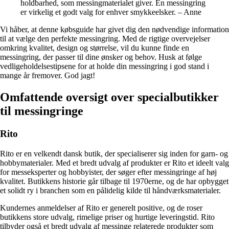
holdbarhed, som messingmaterialet giver. En messingring
er virkelig et godt valg for enhver smykkeelsker. – Anne
Vi håber, at denne købsguide har givet dig den nødvendige information
til at vælge den perfekte messingring. Med de rigtige overvejelser
omkring kvalitet, design og størrelse, vil du kunne finde en
messingring, der passer til dine ønsker og behov. Husk at følge
vedligeholdelsestipsene for at holde din messingring i god stand i
mange år fremover. God jagt!
Omfattende oversigt over specialbutikker
til messingringe
Rito
Rito er en velkendt dansk butik, der specialiserer sig inden for garn- og
hobbymaterialer. Med et bredt udvalg af produkter er Rito et ideelt valg
for messeksperter og hobbyister, der søger efter messingringe af høj
kvalitet. Butikkens historie går tilbage til 1970erne, og de har opbygget
et solidt ry i branchen som en pålidelig kilde til håndværksmaterialer.
Kundernes anmeldelser af Rito er generelt positive, og de roser
butikkens store udvalg, rimelige priser og hurtige leveringstid. Rito
tilbyder også et bredt udvalg af messinge relaterede produkter som