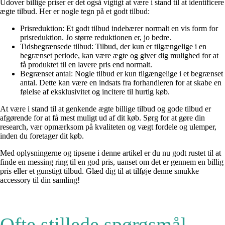
Udover billige priser er det også vigtigt at være i stand til at identificere
ægte tilbud. Her er nogle tegn på et godt tilbud:
Prisreduktion: Et godt tilbud indebærer normalt en vis form for
prisreduktion. Jo større reduktionen er, jo bedre.
Tidsbegrænsede tilbud: Tilbud, der kun er tilgængelige i en
begrænset periode, kan være ægte og giver dig mulighed for at
få produktet til en lavere pris end normalt.
Begrænset antal: Nogle tilbud er kun tilgængelige i et begrænset
antal. Dette kan være en indsats fra forhandleren for at skabe en
følelse af eksklusivitet og incitere til hurtig køb.
At være i stand til at genkende ægte billige tilbud og gode tilbud er
afgørende for at få mest muligt ud af dit køb. Sørg for at gøre din
research, vær opmærksom på kvaliteten og vægt fordele og ulemper,
inden du foretager dit køb.
Med oplysningerne og tipsene i denne artikel er du nu godt rustet til at
finde en messing ring til en god pris, uanset om det er gennem en billig
pris eller et gunstigt tilbud. Glæd dig til at tilføje denne smukke
accessory til din samling!
Ofte stillede spørgsmål