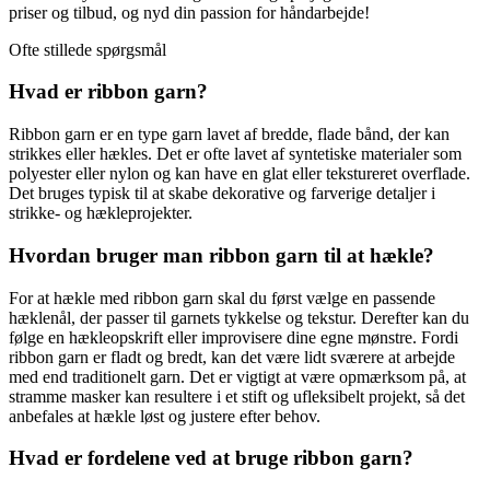
priser og tilbud, og nyd din passion for håndarbejde!
Ofte stillede spørgsmål
Hvad er ribbon garn?
Ribbon garn er en type garn lavet af bredde, flade bånd, der kan
strikkes eller hækles. Det er ofte lavet af syntetiske materialer som
polyester eller nylon og kan have en glat eller tekstureret overflade.
Det bruges typisk til at skabe dekorative og farverige detaljer i
strikke- og hækleprojekter.
Hvordan bruger man ribbon garn til at hækle?
For at hækle med ribbon garn skal du først vælge en passende
hæklenål, der passer til garnets tykkelse og tekstur. Derefter kan du
følge en hækleopskrift eller improvisere dine egne mønstre. Fordi
ribbon garn er fladt og bredt, kan det være lidt sværere at arbejde
med end traditionelt garn. Det er vigtigt at være opmærksom på, at
stramme masker kan resultere i et stift og ufleksibelt projekt, så det
anbefales at hækle løst og justere efter behov.
Hvad er fordelene ved at bruge ribbon garn?