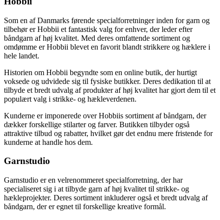
Hobbii
Som en af Danmarks førende specialforretninger inden for garn og
tilbehør er Hobbii et fantastisk valg for enhver, der leder efter
båndgarn af høj kvalitet. Med deres omfattende sortiment og
omdømme er Hobbii blevet en favorit blandt strikkere og hæklere i
hele landet.
Historien om Hobbii begyndte som en online butik, der hurtigt
voksede og udvidede sig til fysiske butikker. Deres dedikation til at
tilbyde et bredt udvalg af produkter af høj kvalitet har gjort dem til et
populært valg i strikke- og hækleverdenen.
Kunderne er imponerede over Hobbiis sortiment af båndgarn, der
dækker forskellige stilarter og farver. Butikken tilbyder også
attraktive tilbud og rabatter, hvilket gør det endnu mere fristende for
kunderne at handle hos dem.
Garnstudio
Garnstudio er en velrenommeret specialforretning, der har
specialiseret sig i at tilbyde garn af høj kvalitet til strikke- og
hækleprojekter. Deres sortiment inkluderer også et bredt udvalg af
båndgarn, der er egnet til forskellige kreative formål.