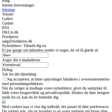
Ring
Interne henvisninger
Sitemap
Tekster
Galleri
Update
RSS
DKLiv.dk
Nordpress
salg@nordpress.dk
Nyhedsbrev: Tilmeld dig nu
Et par gange om måneden sender vi noget, du vil få glæde af.
Angiv din e-mailadresse
Deltag
Tak for din tilmelding
Jeg accepterer, at mine oplysninger håndteres i overensstemmelse
med persondatapolitikken.
Når du vælger at modtage vores nyhedsbrev, giver du samtykke til
både vores brugervilkår og privatlivspolitik. Ønsker du ikke længere
mails fra os, kan du let framelde dig.
Med cookies kan vi vise dig indhold, der passer til dine præferencer.
Du vælger selv, om og hvordan vi og vores partnere må bruge dine