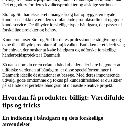
fået et godt ry for deres kvalitetsprodukter og alsidige sortiment.
Stof og Stil har eksisteret i mange år og har opbygget en loyale
kundebase takket være deres omfattende produktsortiment og gode
kundeservice. De tilbyder forskellige typer båndgarn, der passer til
forskellige projekter og behov.
Kunderne roser Stof og Stil for deres professionelle rådgivning og
evne til at tilbyde produkter af høj kvalitet. Butikken er et ideelt valg
for enhver, der ønsker at købe båndgarn og udforske forskellige
håndarbejdsprojekter i Danmark.
Så uanset om du er en erfaren håndarbejder eller bare begynder at
udforske verdenen af ​​båndgarn, er disse specialforretninger i
Danmark ideelle destinationer at besøge. Med deres imponerende
udvalg, gode omdømme og fokus på kundetilfredshed er du sikker
på at finde det perfekte båndgarn til dit næste kreative projekt.
Hvordan få produkter billigt: Værdifulde
tips og tricks
En indføring i båndgarn og dets forskellige
anvendelser