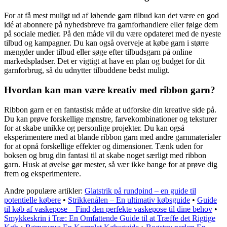
For at få mest muligt ud af løbende garn tilbud kan det være en god
idé at abonnere på nyhedsbreve fra garnforhandlere eller følge dem
på sociale medier. På den måde vil du være opdateret med de nyeste
tilbud og kampagner. Du kan også overveje at købe garn i større
mængder under tilbud eller søge efter tilbudsgarn på online
markedspladser. Det er vigtigt at have en plan og budget for dit
garnforbrug, så du udnytter tilbuddene bedst muligt.
Hvordan kan man være kreativ med ribbon garn?
Ribbon garn er en fantastisk måde at udforske din kreative side på.
Du kan prøve forskellige mønstre, farvekombinationer og teksturer
for at skabe unikke og personlige projekter. Du kan også
eksperimentere med at blande ribbon garn med andre garnmaterialer
for at opnå forskellige effekter og dimensioner. Tænk uden for
boksen og brug din fantasi til at skabe noget særligt med ribbon
garn. Husk at øvelse gør mester, så vær ikke bange for at prøve dig
frem og eksperimentere.
Andre populære artikler:
Glatstrik på rundpind – en guide til
potentielle købere
•
Strikkenålen – En ultimativ købsguide
•
Guide
til køb af vaskepose – Find den perfekte vaskepose til dine behov
•
Smykkeskrin i Træ: En Omfattende Guide til at Træffe det Rigtige