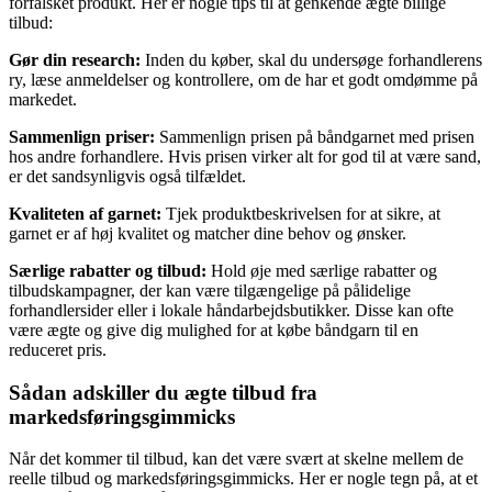
forfalsket produkt. Her er nogle tips til at genkende ægte billige
tilbud:
Gør din research:
Inden du køber, skal du undersøge forhandlerens
ry, læse anmeldelser og kontrollere, om de har et godt omdømme på
markedet.
Sammenlign priser:
Sammenlign prisen på båndgarnet med prisen
hos andre forhandlere. Hvis prisen virker alt for god til at være sand,
er det sandsynligvis også tilfældet.
Kvaliteten af garnet:
Tjek produktbeskrivelsen for at sikre, at
garnet er af høj kvalitet og matcher dine behov og ønsker.
Særlige rabatter og tilbud:
Hold øje med særlige rabatter og
tilbudskampagner, der kan være tilgængelige på pålidelige
forhandlersider eller i lokale håndarbejdsbutikker. Disse kan ofte
være ægte og give dig mulighed for at købe båndgarn til en
reduceret pris.
Sådan adskiller du ægte tilbud fra
markedsføringsgimmicks
Når det kommer til tilbud, kan det være svært at skelne mellem de
reelle tilbud og markedsføringsgimmicks. Her er nogle tegn på, at et