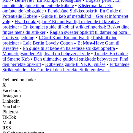
Køb
•
Børnevæv: En Komplet Købsguide
•
Bogstav perler: En
omfattende guide til potentielle købere
•
Klistermærker: En
omfattende købsguide
•
Pandebånd Strikkeopskrift: En Guide til
Potentielle Købere
•
Guide til køb af metalbånd – Gør et informeret
valg
•
Hvad er akrylgarn? Et uundværligt materiale til kreative
projekter
•
En komplet guide til køb af strikkefingerbøl: Beskyt dine
fingre mens du strikker
•
Raglan sweater opskrift til damer og børn –
Gratis vejledning
•
I-Cord Kant: En uundværlig finish til dine
projekter
•
Lala Berlin Lovely Cotton – Et Must-Have Garn til
Kreative
•
En guide til at købe en halsedisse strikket oppefra
•
Monteringspuder: Alt, hvad du behøver at vide
•
Trendz: En Guide
til Smarte Køb
•
Den ultimative guide til strikkede babyvester: Find
den perfekte opskrift
•
Køberens guide til YKK lynlåse
•
Firkantede
Strikkepinde – En Guide til den Perfekte Strikkeoplevelse
Del med omtanke
X
Facebook
Instagram
LinkedIn
YouTube
Pinterest
TikTok
Mail
RSS