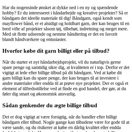
Har du nogensinde ønsket at dykke ned i en ny og spændende
hobby? Er du interesseret i håndarbejde og kreative projekter? Så er
båndgarn det ideelle materiale til dig! Båndgarn, også kendt som
mayflower bånd, er et alsidigt og holdbart garn, der kan bruges til en
bred vifte af projekter såsom tøj, tilbehør, indretning og meget mere.
Med sit flotte udseende og nemme håndtering er det en favorit
blandt håndværkere og entusiaster.
Hvorfor købe dit garn billigt eller på tilbud?
Når du starter et nyt håndarbejdsprojekt, vil du naturligvis gerne
spare penge og samtidig sikre dig, at kvaliteten er i top. Derfor er det
vigtigt at lede efter billige tilbud på dit båndgarn. Ved at købe dit
garn billigt kan du spare penge, der kan bruges til at investere i
andre materialer eller endda til at prøve nye projekter. Der er også et
element af tilfredsstillelse ved at finde en god handel, der gør, at du
føler dig smart og økonomisk ansvarlig.
Sådan genkender du ægte billige tilbud
Det er dog vigtigt at være forsigtig, når du handler efter billigt
båndgarn eller tilbud. Nogle gange kan tilbudene være for gode til at
være sande, og du risikerer at købe en dårlig kvalitet eller endda