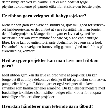
dampstrygejern ved lav varme. Det er altid bedst at følge
plejeinstruktionerne på garnets etiket for at sikre den bedste pleje.
Er ribbon garn velegnet til babyprojekter?
Mens ribbon garn kan være en stilfuld og sjov mulighed for strikke-
og hækleprojekter, er det vigtigt at være forsigtig, når man bruger
det til babyprojekter. Mange ribbon garn er lavet af syntetiske
materialer, der kan være mindre åndbare og bløde end naturlige
fibre. Dette kan potentielt forårsage ubehag for babyens sarte hud.
Det anbefales at vælge en børnevenlig garnmulighed med fokus på
sikkerhed og komfort.
Hvilke typer projekter kan man lave med ribbon
garn?
Med ribbon garn kan du lave en bred vifte af projekter. Du kan
bruge det til at tilføje dekorative detaljer til tøj og tilbehør som tasker,
punge eller hårpynt. Ribbon garn er også velegnet til at lave
smykker som halskæder eller armbånd. Du kan eksperimentere med
forskellige teknikker såsom striber, bølger eller krøller for at opnå
forskellige effekter i dine projekter.
Hvordan håndterer man løbende garn tilbud?