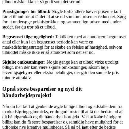
tilbud måske ikke er så godt som det ser ud:
Prisstigninger før tilbud:
Nogle forhandlere hæver priserne kort
før et tilbud for at få det til at se ud som om prisen er reduceret. Sørg
for at undersøge prishistorikken og sammenlign prisen med andre
steder, før du tror på et tilbud.
Begrænset tilgængelighed:
Taktikken med at annoncere begrænset
antal eller kun i en begrænset periode kan være en
markedsføringsstrategi for at skabe en følelse af hastighed, selvom
tilbuddet måske ikke er så attraktivt som det ser ud.
Skjulte omkostninger:
Nogle gange kan et tilbud virke utroligt
billigt, men der kan være skjulte omkostninger, såsom høje
leveringsgebyrer eller ekstra betalinger, der gør den samlede pris
mindre attraktiv.
Opnå store besparelser og nyd dit
håndarbejdsprojekt!
Når du har lært at genkende ægte billige tilbud og adskille dem fra
markedsføringsgimmicks, er du godt rustet til at få det bedste ud af
dit båndgarnkøb og dit håndarbejdsprojekt. Ved at købe båndgarn
billigt kan du få store besparelser og samtidig have mulighed for at
udforske nye kreative muligheder. Så gå på jagt efter de bedste