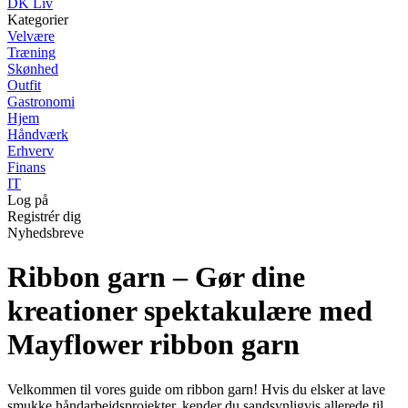
DK Liv
Kategorier
Velvære
Træning
Skønhed
Outfit
Gastronomi
Hjem
Håndværk
Erhverv
Finans
IT
Log på
Registrér dig
Nyhedsbreve
Ribbon garn – Gør dine
kreationer spektakulære med
Mayflower ribbon garn
Velkommen til vores guide om ribbon garn! Hvis du elsker at lave
smukke håndarbejdsprojekter, kender du sandsynligvis allerede til