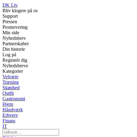
DK Liv
Bliv klogere på os
Support
Pressen
Promovering
Min side
Nyhedsbrev
Partnerskaber
Din historie
Log på
Registrér dig
Nyhedsbreve
Kategorier
Velvære
Træning
Skønhed
Outfit
Gastronomi
Hjem
Håndværk
Erhverv
Finans
IT