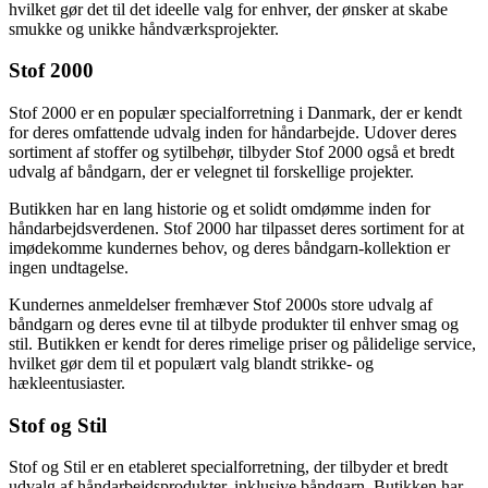
hvilket gør det til det ideelle valg for enhver, der ønsker at skabe
smukke og unikke håndværksprojekter.
Stof 2000
Stof 2000 er en populær specialforretning i Danmark, der er kendt
for deres omfattende udvalg inden for håndarbejde. Udover deres
sortiment af stoffer og sytilbehør, tilbyder Stof 2000 også et bredt
udvalg af båndgarn, der er velegnet til forskellige projekter.
Butikken har en lang historie og et solidt omdømme inden for
håndarbejdsverdenen. Stof 2000 har tilpasset deres sortiment for at
imødekomme kundernes behov, og deres båndgarn-kollektion er
ingen undtagelse.
Kundernes anmeldelser fremhæver Stof 2000s store udvalg af
båndgarn og deres evne til at tilbyde produkter til enhver smag og
stil. Butikken er kendt for deres rimelige priser og pålidelige service,
hvilket gør dem til et populært valg blandt strikke- og
hækleentusiaster.
Stof og Stil
Stof og Stil er en etableret specialforretning, der tilbyder et bredt
udvalg af håndarbejdsprodukter, inklusive båndgarn. Butikken har