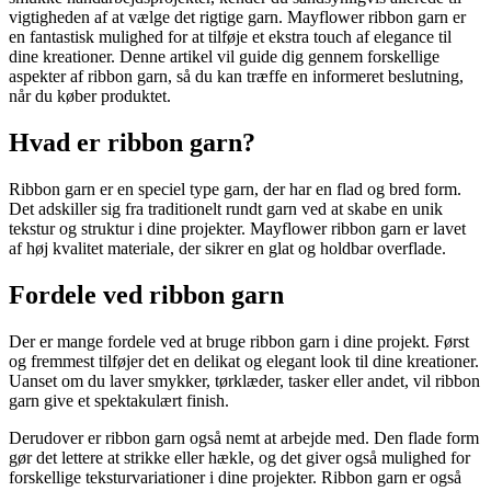
vigtigheden af at vælge det rigtige garn. Mayflower ribbon garn er
en fantastisk mulighed for at tilføje et ekstra touch af elegance til
dine kreationer. Denne artikel vil guide dig gennem forskellige
aspekter af ribbon garn, så du kan træffe en informeret beslutning,
når du køber produktet.
Hvad er ribbon garn?
Ribbon garn er en speciel type garn, der har en flad og bred form.
Det adskiller sig fra traditionelt rundt garn ved at skabe en unik
tekstur og struktur i dine projekter. Mayflower ribbon garn er lavet
af høj kvalitet materiale, der sikrer en glat og holdbar overflade.
Fordele ved ribbon garn
Der er mange fordele ved at bruge ribbon garn i dine projekt. Først
og fremmest tilføjer det en delikat og elegant look til dine kreationer.
Uanset om du laver smykker, tørklæder, tasker eller andet, vil ribbon
garn give et spektakulært finish.
Derudover er ribbon garn også nemt at arbejde med. Den flade form
gør det lettere at strikke eller hækle, og det giver også mulighed for
forskellige teksturvariationer i dine projekter. Ribbon garn er også