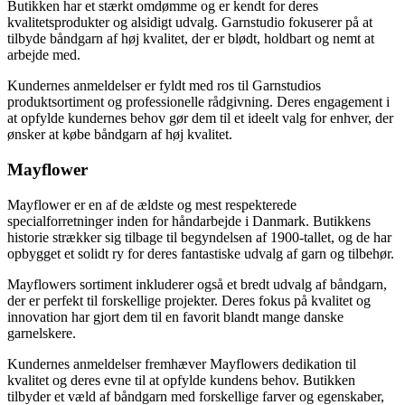
Butikken har et stærkt omdømme og er kendt for deres
kvalitetsprodukter og alsidigt udvalg. Garnstudio fokuserer på at
tilbyde båndgarn af høj kvalitet, der er blødt, holdbart og nemt at
arbejde med.
Kundernes anmeldelser er fyldt med ros til Garnstudios
produktsortiment og professionelle rådgivning. Deres engagement i
at opfylde kundernes behov gør dem til et ideelt valg for enhver, der
ønsker at købe båndgarn af høj kvalitet.
Mayflower
Mayflower er en af de ældste og mest respekterede
specialforretninger inden for håndarbejde i Danmark. Butikkens
historie strækker sig tilbage til begyndelsen af 1900-tallet, og de har
opbygget et solidt ry for deres fantastiske udvalg af garn og tilbehør.
Mayflowers sortiment inkluderer også et bredt udvalg af båndgarn,
der er perfekt til forskellige projekter. Deres fokus på kvalitet og
innovation har gjort dem til en favorit blandt mange danske
garnelskere.
Kundernes anmeldelser fremhæver Mayflowers dedikation til
kvalitet og deres evne til at opfylde kundens behov. Butikken
tilbyder et væld af båndgarn med forskellige farver og egenskaber,