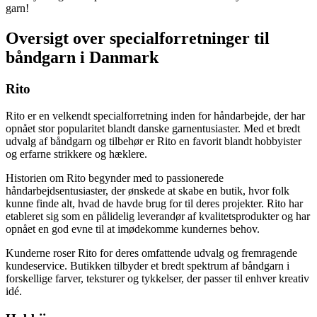
garn!
Oversigt over specialforretninger til
båndgarn i Danmark
Rito
Rito er en velkendt specialforretning inden for håndarbejde, der har
opnået stor popularitet blandt danske garnentusiaster. Med et bredt
udvalg af båndgarn og tilbehør er Rito en favorit blandt hobbyister
og erfarne strikkere og hæklere.
Historien om Rito begynder med to passionerede
håndarbejdsentusiaster, der ønskede at skabe en butik, hvor folk
kunne finde alt, hvad de havde brug for til deres projekter. Rito har
etableret sig som en pålidelig leverandør af kvalitetsprodukter og har
opnået en god evne til at imødekomme kundernes behov.
Kunderne roser Rito for deres omfattende udvalg og fremragende
kundeservice. Butikken tilbyder et bredt spektrum af båndgarn i
forskellige farver, teksturer og tykkelser, der passer til enhver kreativ
idé.