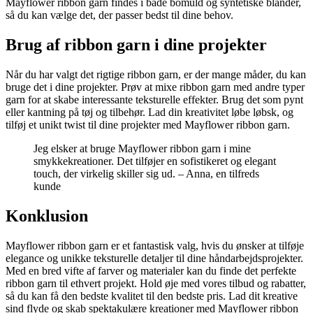
Mayflower ribbon garn findes i både bomuld og syntetiske blander,
så du kan vælge det, der passer bedst til dine behov.
Brug af ribbon garn i dine projekter
Når du har valgt det rigtige ribbon garn, er der mange måder, du kan
bruge det i dine projekter. Prøv at mixe ribbon garn med andre typer
garn for at skabe interessante teksturelle effekter. Brug det som pynt
eller kantning på tøj og tilbehør. Lad din kreativitet løbe løbsk, og
tilføj et unikt twist til dine projekter med Mayflower ribbon garn.
Jeg elsker at bruge Mayflower ribbon garn i mine
smykkekreationer. Det tilføjer en sofistikeret og elegant
touch, der virkelig skiller sig ud. – Anna, en tilfreds
kunde
Konklusion
Mayflower ribbon garn er et fantastisk valg, hvis du ønsker at tilføje
elegance og unikke teksturelle detaljer til dine håndarbejdsprojekter.
Med en bred vifte af farver og materialer kan du finde det perfekte
ribbon garn til ethvert projekt. Hold øje med vores tilbud og rabatter,
så du kan få den bedste kvalitet til den bedste pris. Lad dit kreative
sind flyde og skab spektakulære kreationer med Mayflower ribbon