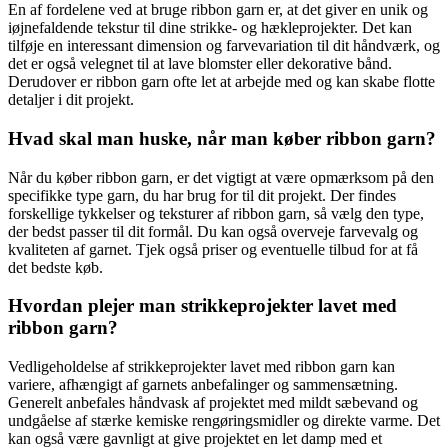
En af fordelene ved at bruge ribbon garn er, at det giver en unik og
iøjnefaldende tekstur til dine strikke- og hækleprojekter. Det kan
tilføje en interessant dimension og farvevariation til dit håndværk, og
det er også velegnet til at lave blomster eller dekorative bånd.
Derudover er ribbon garn ofte let at arbejde med og kan skabe flotte
detaljer i dit projekt.
Hvad skal man huske, når man køber ribbon garn?
Når du køber ribbon garn, er det vigtigt at være opmærksom på den
specifikke type garn, du har brug for til dit projekt. Der findes
forskellige tykkelser og teksturer af ribbon garn, så vælg den type,
der bedst passer til dit formål. Du kan også overveje farvevalg og
kvaliteten af garnet. Tjek også priser og eventuelle tilbud for at få
det bedste køb.
Hvordan plejer man strikkeprojekter lavet med
ribbon garn?
Vedligeholdelse af strikkeprojekter lavet med ribbon garn kan
variere, afhængigt af garnets anbefalinger og sammensætning.
Generelt anbefales håndvask af projektet med mildt sæbevand og
undgåelse af stærke kemiske rengøringsmidler og direkte varme. Det
kan også være gavnligt at give projektet en let damp med et