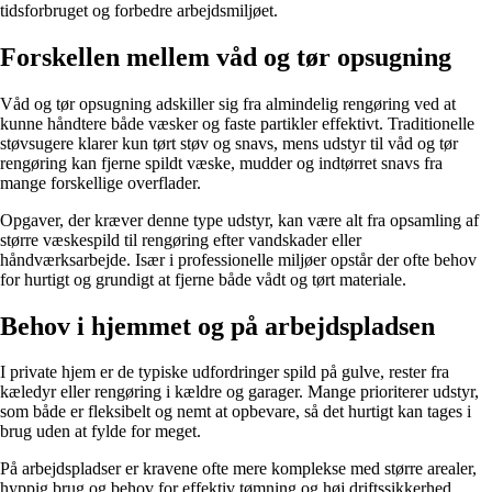
tidsforbruget og forbedre arbejdsmiljøet.
Forskellen mellem våd og tør opsugning
Våd og tør opsugning adskiller sig fra almindelig rengøring ved at
kunne håndtere både væsker og faste partikler effektivt. Traditionelle
støvsugere klarer kun tørt støv og snavs, mens udstyr til våd og tør
rengøring kan fjerne spildt væske, mudder og indtørret snavs fra
mange forskellige overflader.
Opgaver, der kræver denne type udstyr, kan være alt fra opsamling af
større væskespild til rengøring efter vandskader eller
håndværksarbejde. Især i professionelle miljøer opstår der ofte behov
for hurtigt og grundigt at fjerne både vådt og tørt materiale.
Behov i hjemmet og på arbejdspladsen
I private hjem er de typiske udfordringer spild på gulve, rester fra
kæledyr eller rengøring i kældre og garager. Mange prioriterer udstyr,
som både er fleksibelt og nemt at opbevare, så det hurtigt kan tages i
brug uden at fylde for meget.
På arbejdspladser er kravene ofte mere komplekse med større arealer,
hyppig brug og behov for effektiv tømning og høj driftssikkerhed.