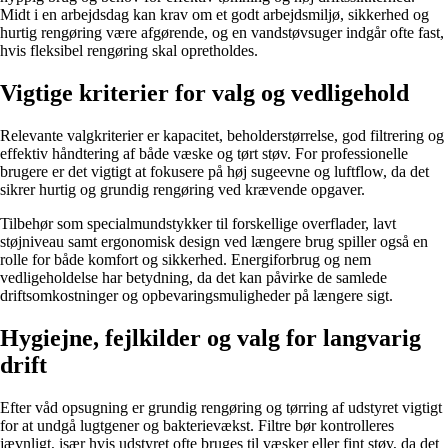
Midt i en arbejdsdag kan krav om et godt arbejdsmiljø, sikkerhed og
hurtig rengøring være afgørende, og en vandstøvsuger indgår ofte fast,
hvis fleksibel rengøring skal opretholdes.
Vigtige kriterier for valg og vedligehold
Relevante valgkriterier er kapacitet, beholderstørrelse, god filtrering og
effektiv håndtering af både væske og tørt støv. For professionelle
brugere er det vigtigt at fokusere på høj sugeevne og luftflow, da det
sikrer hurtig og grundig rengøring ved krævende opgaver.
Tilbehør som specialmundstykker til forskellige overflader, lavt
støjniveau samt ergonomisk design ved længere brug spiller også en
rolle for både komfort og sikkerhed. Energiforbrug og nem
vedligeholdelse har betydning, da det kan påvirke de samlede
driftsomkostninger og opbevaringsmuligheder på længere sigt.
Hygiejne, fejlkilder og valg for langvarig
drift
Efter våd opsugning er grundig rengøring og tørring af udstyret vigtigt
for at undgå lugtgener og bakterievækst. Filtre bør kontrolleres
jævnligt, især hvis udstyret ofte bruges til væsker eller fint støv, da det