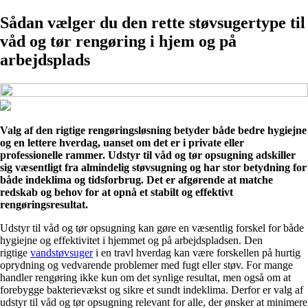
Sådan vælger du den rette støvsugertype til
våd og tør rengøring i hjem og på
arbejdsplads
Valg af den rigtige rengøringsløsning betyder både bedre hygiejne
og en lettere hverdag, uanset om det er i private eller
professionelle rammer. Udstyr til våd og tør opsugning adskiller
sig væsentligt fra almindelig støvsugning og har stor betydning for
både indeklima og tidsforbrug. Det er afgørende at matche
redskab og behov for at opnå et stabilt og effektivt
rengøringsresultat.
Udstyr til våd og tør opsugning kan gøre en væsentlig forskel for både
hygiejne og effektivitet i hjemmet og på arbejdspladsen. Den
rigtige
vandstøvsuger
i en travl hverdag kan være forskellen på hurtig
oprydning og vedvarende problemer med fugt eller støv. For mange
handler rengøring ikke kun om det synlige resultat, men også om at
forebygge bakterievækst og sikre et sundt indeklima. Derfor er valg af
udstyr til våd og tør opsugning relevant for alle, der ønsker at minimere