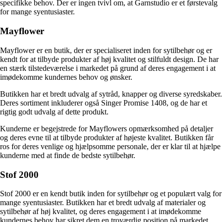
specifikke behov. Der er ingen tvivl om, at Garnstudio er et førstevalg
for mange syentusiaster.
Mayflower
Mayflower er en butik, der er specialiseret inden for sytilbehør og er
kendt for at tilbyde produkter af høj kvalitet og stilfuldt design. De har
en stærk tilstedeværelse i markedet på grund af deres engagement i at
imødekomme kundernes behov og ønsker.
Butikken har et bredt udvalg af sytråd, knapper og diverse syredskaber.
Deres sortiment inkluderer også Singer Promise 1408, og de har et
rigtig godt udvalg af dette produkt.
Kunderne er begejstrede for Mayflowers opmærksomhed på detaljer
og deres evne til at tilbyde produkter af højeste kvalitet. Butikken får
ros for deres venlige og hjælpsomme personale, der er klar til at hjælpe
kunderne med at finde de bedste sytilbehør.
Stof 2000
Stof 2000 er en kendt butik inden for sytilbehør og et populært valg for
mange syentusiaster. Butikken har et bredt udvalg af materialer og
sytilbehør af høj kvalitet, og deres engagement i at imødekomme
kundernes behov har sikret dem en troværdig position på markedet.