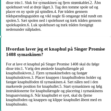
disse trin:1. Sluk for symaskinen og fjern strømkablet.2. Åbn
spolehuset ved at dreje låget.3. Tag den tomme spole ud og
placer en ny spole på spindlen.4. Før tråden gennem
trådspændingsguiden og vikl nogle få omgange tråd rundt om
spolen.5. Sæt spolen ned i spolehuset og træk tråden gennem
spolekapslen.6. Luk spolehuset og træk tråden forsigtigt
nedenunder nålpladen.
Hvordan laver jeg et knaphul på Singer Promise
1408 symaskinen?
For at lave et knaphul på Singer Promise 1408 skal du følge
disse trin:1. Vælg den ønskede knaphullængde på
knaphullsskiven.2. Fjern symaskinefoden og fastgør
knaphulsskiven.3. Placer knappen i knaphulfodens holder og
fastgør knaphulfoden til symaskinen.4. Sæt nålen ned i den
markerede position for knaphullet.5. Start symaskinen og følg
instruktionerne for knaphullængde og placering i symaskinens
brugsanvisning.6. Når knaphullet er syet, skal du fjerne
knaphulfoden og knappen og klippe knaphullet åbent med en
knaphulssaks.