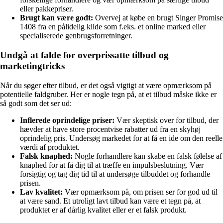
eller pakkepriser.
Brugt kan være godt:
Overvej at købe en brugt Singer Promise
1408 fra en pålidelig kilde som f.eks. et online marked eller
specialiserede genbrugsforretninger.
Undgå at falde for overprissatte tilbud og
marketingtricks
Når du søger efter tilbud, er det også vigtigt at være opmærksom på
potentielle faldgruber. Her er nogle tegn på, at et tilbud måske ikke er
så godt som det ser ud:
Inflerede oprindelige priser:
Vær skeptisk over for tilbud, der
hævder at have store procentvise rabatter ud fra en skyhøj
oprindelig pris. Undersøg markedet for at få en ide om den reelle
værdi af produktet.
Falsk knaphed:
Nogle forhandlere kan skabe en falsk følelse af
knaphed for at få dig til at træffe en impulsbeslutning. Vær
forsigtig og tag dig tid til at undersøge tilbuddet og forhandle
prisen.
Lav kvalitet:
Vær opmærksom på, om prisen ser for god ud til
at være sand. Et utroligt lavt tilbud kan være et tegn på, at
produktet er af dårlig kvalitet eller er et falsk produkt.