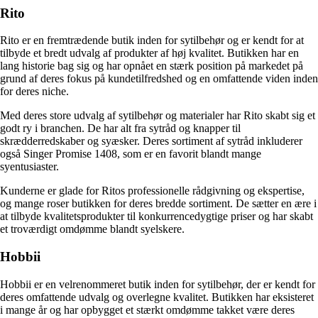
Rito
Rito er en fremtrædende butik inden for sytilbehør og er kendt for at
tilbyde et bredt udvalg af produkter af høj kvalitet. Butikken har en
lang historie bag sig og har opnået en stærk position på markedet på
grund af deres fokus på kundetilfredshed og en omfattende viden inden
for deres niche.
Med deres store udvalg af sytilbehør og materialer har Rito skabt sig et
godt ry i branchen. De har alt fra sytråd og knapper til
skrædderredskaber og syæsker. Deres sortiment af sytråd inkluderer
også Singer Promise 1408, som er en favorit blandt mange
syentusiaster.
Kunderne er glade for Ritos professionelle rådgivning og ekspertise,
og mange roser butikken for deres bredde sortiment. De sætter en ære i
at tilbyde kvalitetsprodukter til konkurrencedygtige priser og har skabt
et troværdigt omdømme blandt syelskere.
Hobbii
Hobbii er en velrenommeret butik inden for sytilbehør, der er kendt for
deres omfattende udvalg og overlegne kvalitet. Butikken har eksisteret
i mange år og har opbygget et stærkt omdømme takket være deres