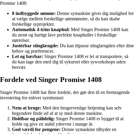
Promise 1408:
8 indbyggede sømme:
Denne symaskine giver dig mulighed for
at vælge mellem forskellige sømmønstre, så du kan skabe
forskellige syprojekter.
Automatisk 4-trins knaphul:
Med Singer Promise 1408 kan
du nemt og hurtigt lave perfekte knaphuller i forskellige
størrelser.
Justérbar stinglængde:
Du kan tilpasse stinglængden efter dine
behov og præferencer.
Let og bærbar:
Singer Promise 1408 er let at transportere, så
du kan tage den med dig til sykurset eller syworkshops uden
besvær.
Fordele ved Singer Promise 1408
Singer Promise 1408 har flere fordele, der gør den til en fremragende
investering for enhver syentusiast:
Nem at bruge:
Med den brugervenlige betjening kan selv
begyndere finde ud af at sy med denne maskine.
Holdbar og pålidelig:
Singer Promise 1408 er bygget til at
holde og give en stabil ydeevne i mange år.
God værdi for pengene:
Denne symaskine tilbyder en