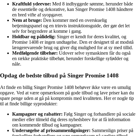
Kraftfuld ydeevne:
Med 8 indbyggede sømme, herunder både
de essentielle og dekorative, kan Singer Promise 1408 håndtere
en bred vifte af syopgaver.
Nem at bruge:
Den kommer med en overskuelig
betjeningspanel og en trinvis instruktionsguide, der gør det let
selv for begyndere at komme i gang.
Holdbar og pålidelig:
Singer er kendt for deres kvalitet, og
Promise 1408 er ingen undtagelse. Den er designet til at modstå
længerevarende brug og giver dig mulighed for at sy med tillid.
Medfølgende tilbehør:
Udover selve symaskinen får du også
en række praktiske tilbehør, herunder forskellige syfødder og
nåle.
Opdag de bedste tilbud på Singer Promise 1408
At finde en billig Singer Promise 1408 behøver ikke være en umulig
opgave. Ved at være opmærksom på gode tilbud og lave priser kan du
spare penge uden at gå på kompromis med kvaliteten. Her er nogle tip
til at finde billige syprodukter:
Kampagner og rabatter:
Følg Singer og forhandlere på sociale
medier eller tilmeld dig deres nyhedsbrev for at få information
om kommende tilbud og kampagner.
Undersøgelse af prissammenligninger:
Sammenlign priser på
forskellige forhandlere og vær opmærksom på særlige tilbud