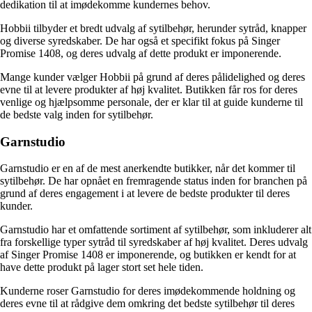
dedikation til at imødekomme kundernes behov.
Hobbii tilbyder et bredt udvalg af sytilbehør, herunder sytråd, knapper
og diverse syredskaber. De har også et specifikt fokus på Singer
Promise 1408, og deres udvalg af dette produkt er imponerende.
Mange kunder vælger Hobbii på grund af deres pålidelighed og deres
evne til at levere produkter af høj kvalitet. Butikken får ros for deres
venlige og hjælpsomme personale, der er klar til at guide kunderne til
de bedste valg inden for sytilbehør.
Garnstudio
Garnstudio er en af de mest anerkendte butikker, når det kommer til
sytilbehør. De har opnået en fremragende status inden for branchen på
grund af deres engagement i at levere de bedste produkter til deres
kunder.
Garnstudio har et omfattende sortiment af sytilbehør, som inkluderer alt
fra forskellige typer sytråd til syredskaber af høj kvalitet. Deres udvalg
af Singer Promise 1408 er imponerende, og butikken er kendt for at
have dette produkt på lager stort set hele tiden.
Kunderne roser Garnstudio for deres imødekommende holdning og
deres evne til at rådgive dem omkring det bedste sytilbehør til deres