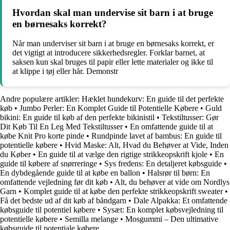
Hvordan skal man undervise sit barn i at bruge
en børnesaks korrekt?
Når man underviser sit barn i at bruge en børnesaks korrekt, er
det vigtigt at introducere sikkerhedsregler. Forklar barnet, at
saksen kun skal bruges til papir eller lette materialer og ikke til
at klippe i tøj eller hår. Demonstr
Andre populære artikler:
Hæklet hundekurv: En guide til det perfekte
køb
•
Jumbo Perler: En Komplet Guide til Potentielle Købere
•
Guld
bikini: En guide til køb af den perfekte bikinistil
•
Tekstiltusser: Gør
Dit Køb Til En Leg Med Tekstiltusser
•
En omfattende guide til at
købe Knit Pro korte pinde
•
Rundpinde lavet af bambus: En guide til
potentielle købere
•
Hvid Maske: Alt, Hvad du Behøver at Vide, Inden
du Køber
•
En guide til at vælge den rigtige strikkeopskrift kjole
•
En
guide til købere af snørreringe
•
Sys fredens: En detaljeret købsguide
•
En dybdegående guide til at købe en ballon
•
Halsrør til børn: En
omfattende vejledning før dit køb
•
Alt, du behøver at vide om Nordlys
Garn
•
Komplet guide til at købe den perfekte strikkeopskrift sweater
•
Få det bedste ud af dit køb af båndgarn
•
Dale Alpakka: Et omfattende
købsguide til potentiel købere
•
Sysæt: En komplet købsvejledning til
potentielle købere
•
Semilla melange
•
Mosgummi – Den ultimative
købsguide til potentiale købere