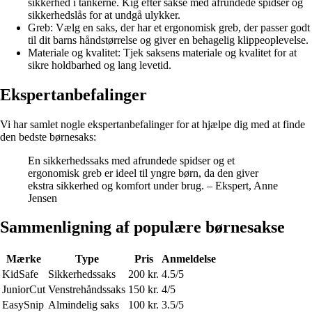
sikkerhed i tankerne. Kig efter sakse med afrundede spidser og
sikkerhedslås for at undgå ulykker.
Greb: Vælg en saks, der har et ergonomisk greb, der passer godt
til dit barns håndstørrelse og giver en behagelig klippeoplevelse.
Materiale og kvalitet: Tjek saksens materiale og kvalitet for at
sikre holdbarhed og lang levetid.
Ekspertanbefalinger
Vi har samlet nogle ekspertanbefalinger for at hjælpe dig med at finde
den bedste børnesaks:
En sikkerhedssaks med afrundede spidser og et
ergonomisk greb er ideel til yngre børn, da den giver
ekstra sikkerhed og komfort under brug. – Ekspert, Anne
Jensen
Sammenligning af populære børnesakse
Mærke
Type
Pris
Anmeldelse
KidSafe
Sikkerhedssaks
200 kr.
4.5/5
JuniorCut
Venstrehåndssaks
150 kr.
4/5
EasySnip
Almindelig saks
100 kr.
3.5/5