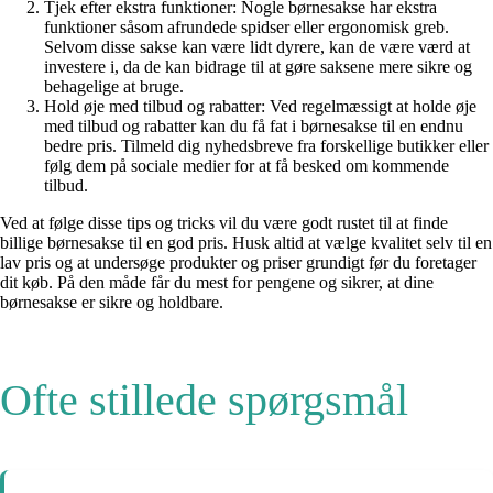
Tjek efter ekstra funktioner: Nogle børnesakse har ekstra
funktioner såsom afrundede spidser eller ergonomisk greb.
Selvom disse sakse kan være lidt dyrere, kan de være værd at
investere i, da de kan bidrage til at gøre saksene mere sikre og
behagelige at bruge.
Hold øje med tilbud og rabatter: Ved regelmæssigt at holde øje
med tilbud og rabatter kan du få fat i børnesakse til en endnu
bedre pris. Tilmeld dig nyhedsbreve fra forskellige butikker eller
følg dem på sociale medier for at få besked om kommende
tilbud.
Ved at følge disse tips og tricks vil du være godt rustet til at finde
billige børnesakse til en god pris. Husk altid at vælge kvalitet selv til en
lav pris og at undersøge produkter og priser grundigt før du foretager
dit køb. På den måde får du mest for pengene og sikrer, at dine
børnesakse er sikre og holdbare.
Ofte stillede spørgsmål