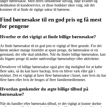
søger børnesakse. Med deres omfattende udvalg, høje kvalitet og
dedikation til kundeservice, er disse butikker sikre valg, når det
kommer til at finde de rigtige sakse til børnene.
Find børnesakse til en god pris og få mest
for pengene
Hvorfor er det vigtigt at finde billige børnesakse?
At finde børnesakse til en god pris er vigtigt af flere grunde. For det
første ønsker mange forældre at spare penge, da børnesakse er en
genstand, der ofte skal udskiftes. Når du finder billige børnesakse, kan
du frigøre penge til andre nødvendige børneudstyr eller aktiviteter.
Derudover vil billige børnesakse også give dig mulighed for at købe
flere saks, så du kan have backup, hvis en bliver væk eller går i
stykker. Det er vigtigt at have flere børnesakse i huset, især hvis du har
flere børn eller hvis de bruges af flere familiemedlemmer.
Hvordan genkender du ægte billige tilbud på
børnesakse?
Når du handler efter børnesaks-tilbud, er det vigtigt at kunne skelne