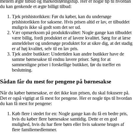
mellem ægte tilbud og markedsføringsfup. Her er nogle tip til hvordan
du kan genkende et ægte billigt tilbud:
Tjek prishistorikken: Før du køber, kan du undersøge
prishistorikken for saksene. Hvis prisen altid er lav, er tilbuddet
muligvis ikke så godt som det ser ud.
Vær opmærksom på produktkvalitet: Nogle gange kan tilbuddet
være billig, fordi produktet er af lavere kvalitet. Sørg for at læse
anmeldelser og undersøge produktet for at sikre dig, at det stadig
er af høj kvalitet, selv til en lav pris.
Tjek andre butikker: Undertiden kan andre butikker have de
samme børnesakse til endnu lavere priser. Sørg for at
sammenligne priser i forskellige butikker, før du træffer en
beslutning.
Sådan får du mest for pengene på børnesakse
Når du køber børnesakse, er det ikke kun prisen, du skal fokusere på.
Det er også vigtigt at få mest for pengene. Her er nogle tips til hvordan
du kan få mest for pengene:
Køb flere i stedet for en: Nogle gange kan du få en bedre pris,
hvis du køber flere børnesakse samtidig. Dette er en god
mulighed, hvis du har flere børn eller hvis saksene bruges af
flere familiemedlemmer.