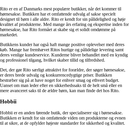
Rito er en af Danmarks mest populære butikker, når det kommer til
børnesakse. Butikken har et omfattende udvalg af sakse specielt
designet til børn i alle aldre. Rito er kendt for sin pålidelighed og høje
kvalitet af produkterne. Med mange års erfaring og ekspertise inden for
børnesakse, har Rito formået at skabe sig et solidt omdømme på
markedet.
Butikkens kunder har også haft mange positive oplevelser med deres
køb. Mange har fremhævet Ritos hurtige og pålidelige levering samt
deres venlige kundeservice. Kunderne bliver behandlet med en kyndig
og professionel tilgang, hvilket skaber tillid og tilfredshed.
Det, der gør Rito særligt attraktivt for forældre, der søger børnesakse,
er deres brede udvalg og konkurrencedygtige priser. Butikken
bestræber sig på at have noget for enhver smag og ethvert budget.
Uanset om man leder efter en sikkerhedssaks til de helt små eller en
mere avanceret saks til de ældre børn, kan man finde det hos Rito.
Hobbii
Hobbii er en anden førende butik, der specialiserer sig i børnesakse.
Butikken er kendt for sin omfattende viden om produkterne og evnen
til at sikre, at de opfylder højeste standarder for sikkerhed og kvalitet.