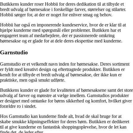
Butikkens kunder roser Hobbii for deres dedikation til at tilbyde et
bredt udvalg af børnesakse i forskellige farver, størrelser og stilarter.
Hobbii sørger for, at der er noget for enhver smag og behov.
Hobbii har også en imponerende kundeservice, hvor de er klar til at
hjælpe kunderne med spørgsmål eller problemer. Butikken har et
engageret team af medarbejdere, der er passionerede omkring
børnesakse og er glade for at dele deres ekspertise med kunderne.
Garnstudio
Garnstudio er et velkendt navn inden for børnesakse. Deres sortiment
er fyldt med kreativt design og eftertragtede produkter. Butikken er
kendt for at tilbyde et bredt udvalg af børnesakse, der ikke kun er
praktiske, men også smukt udførte.
Butikkens kunder er glade for kvaliteten af børnesaksene samt det store
udvalg af farver og mønstre at vælge imellem. Garnstudios produkter
er designet med omtanke for børns sikkerhed og komfort, hvilket giver
forældre ro i sindet.
Hos Garnstudio kan kunderne finde alt, hvad de skal bruge for at
skabe smukke klipningseffekter for deres børn. Butikken er dedikeret
til at give kunderne en fantastisk shoppingoplevelse, hvor de let kan
finde det, de leder efter.