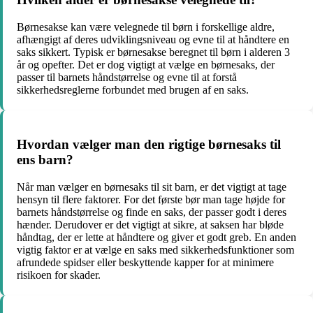
Børnesakse kan være velegnede til børn i forskellige aldre,
afhængigt af deres udviklingsniveau og evne til at håndtere en
saks sikkert. Typisk er børnesakse beregnet til børn i alderen 3
år og opefter. Det er dog vigtigt at vælge en børnesaks, der
passer til barnets håndstørrelse og evne til at forstå
sikkerhedsreglerne forbundet med brugen af ​​en saks.
Hvordan vælger man den rigtige børnesaks til
ens barn?
Når man vælger en børnesaks til sit barn, er det vigtigt at tage
hensyn til flere faktorer. For det første bør man tage højde for
barnets håndstørrelse og finde en saks, der passer godt i deres
hænder. Derudover er det vigtigt at sikre, at saksen har bløde
håndtag, der er lette at håndtere og giver et godt greb. En anden
vigtig faktor er at vælge en saks med sikkerhedsfunktioner som
afrundede spidser eller beskyttende kapper for at minimere
risikoen for skader.