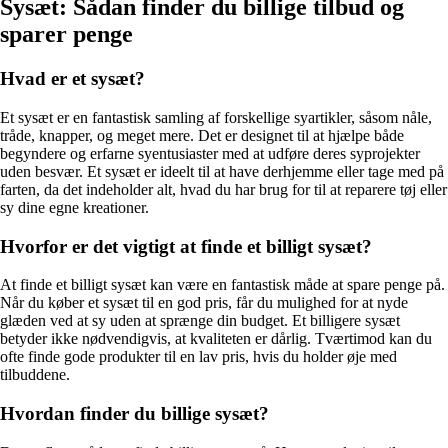
Sysæt: Sådan finder du billige tilbud og
sparer penge
Hvad er et sysæt?
Et sysæt er en fantastisk samling af forskellige syartikler, såsom nåle,
tråde, knapper, og meget mere. Det er designet til at hjælpe både
begyndere og erfarne syentusiaster med at udføre deres syprojekter
uden besvær. Et sysæt er ideelt til at have derhjemme eller tage med på
farten, da det indeholder alt, hvad du har brug for til at reparere tøj eller
sy dine egne kreationer.
Hvorfor er det vigtigt at finde et billigt sysæt?
At finde et billigt sysæt kan være en fantastisk måde at spare penge på.
Når du køber et sysæt til en god pris, får du mulighed for at nyde
glæden ved at sy uden at sprænge din budget. Et billigere sysæt
betyder ikke nødvendigvis, at kvaliteten er dårlig. Tværtimod kan du
ofte finde gode produkter til en lav pris, hvis du holder øje med
tilbuddene.
Hvordan finder du billige sysæt?