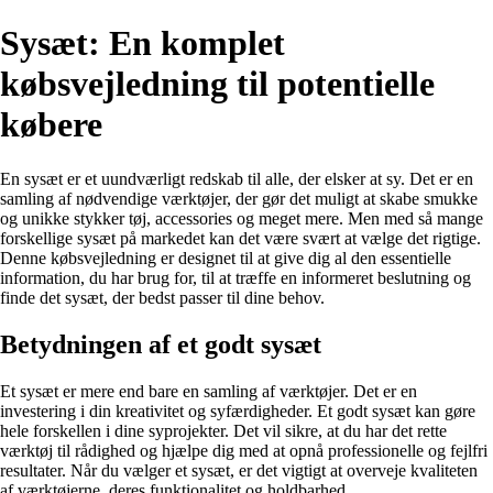
Sysæt: En komplet
købsvejledning til potentielle
købere
En sysæt er et uundværligt redskab til alle, der elsker at sy. Det er en
samling af nødvendige værktøjer, der gør det muligt at skabe smukke
og unikke stykker tøj, accessories og meget mere. Men med så mange
forskellige sysæt på markedet kan det være svært at vælge det rigtige.
Denne købsvejledning er designet til at give dig al den essentielle
information, du har brug for, til at træffe en informeret beslutning og
finde det sysæt, der bedst passer til dine behov.
Betydningen af et godt sysæt
Et sysæt er mere end bare en samling af værktøjer. Det er en
investering i din kreativitet og syfærdigheder. Et godt sysæt kan gøre
hele forskellen i dine syprojekter. Det vil sikre, at du har det rette
værktøj til rådighed og hjælpe dig med at opnå professionelle og fejlfri
resultater. Når du vælger et sysæt, er det vigtigt at overveje kvaliteten
af værktøjerne, deres funktionalitet og holdbarhed.