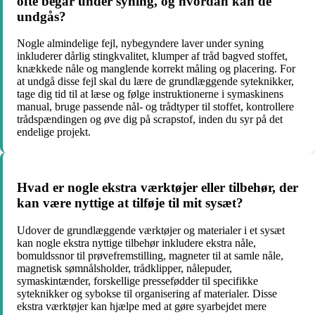
ofte begår under syning, og hvordan kan de
undgås?
Nogle almindelige fejl, nybegyndere laver under syning
inkluderer dårlig stingkvalitet, klumper af tråd bagved stoffet,
knækkede nåle og manglende korrekt måling og placering. For
at undgå disse fejl skal du lære de grundlæggende syteknikker,
tage dig tid til at læse og følge instruktionerne i symaskinens
manual, bruge passende nål- og trådtyper til stoffet, kontrollere
trådspændingen og øve dig på scrapstof, inden du syr på det
endelige projekt.
Hvad er nogle ekstra værktøjer eller tilbehør, der
kan være nyttige at tilføje til mit sysæt?
Udover de grundlæggende værktøjer og materialer i et sysæt
kan nogle ekstra nyttige tilbehør inkludere ekstra nåle,
bomuldssnor til prøvefremstilling, magneter til at samle nåle,
magnetisk sømnålsholder, trådklipper, nålepuder,
symaskintænder, forskellige pressefødder til specifikke
syteknikker og sybokse til organisering af materialer. Disse
ekstra værktøjer kan hjælpe med at gøre syarbejdet mere