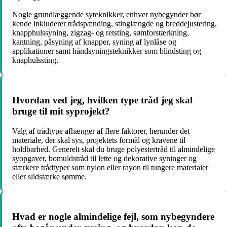
Nogle grundlæggende syteknikker, enhver nybegynder bør
kende inkluderer trådspænding, stinglængde og breddejustering,
knapphulssyning, zigzag- og retsting, sømforstærkning,
kantning, påsyning af knapper, syning af lynlåse og
applikationer samt håndsyningsteknikker som blindsting og
knaphulssting.
Hvordan ved jeg, hvilken type tråd jeg skal
bruge til mit syprojekt?
Valg af trådtype afhænger af flere faktorer, herunder det
materiale, der skal sys, projektets formål og kravene til
holdbarhed. Generelt skal du bruge polyestertråd til almindelige
syopgaver, bomuldstråd til lette og dekorative syninger og
stærkere trådtyper som nylon eller rayon til tungere materialer
eller slidstærke sømme.
Hvad er nogle almindelige fejl, som nybegyndere