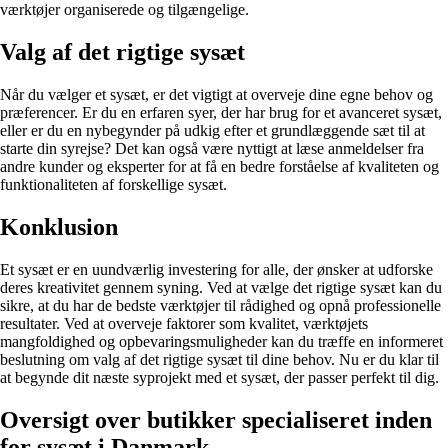
værktøjer organiserede og tilgængelige.
Valg af det rigtige sysæt
Når du vælger et sysæt, er det vigtigt at overveje dine egne behov og
præferencer. Er du en erfaren syer, der har brug for et avanceret sysæt,
eller er du en nybegynder på udkig efter et grundlæggende sæt til at
starte din syrejse? Det kan også være nyttigt at læse anmeldelser fra
andre kunder og eksperter for at få en bedre forståelse af kvaliteten og
funktionaliteten af forskellige sysæt.
Konklusion
Et sysæt er en uundværlig investering for alle, der ønsker at udforske
deres kreativitet gennem syning. Ved at vælge det rigtige sysæt kan du
sikre, at du har de bedste værktøjer til rådighed og opnå professionelle
resultater. Ved at overveje faktorer som kvalitet, værktøjets
mangfoldighed og opbevaringsmuligheder kan du træffe en informeret
beslutning om valg af det rigtige sysæt til dine behov. Nu er du klar til
at begynde dit næste syprojekt med et sysæt, der passer perfekt til dig.
Oversigt over butikker specialiseret inden
for sysæt i Danmark