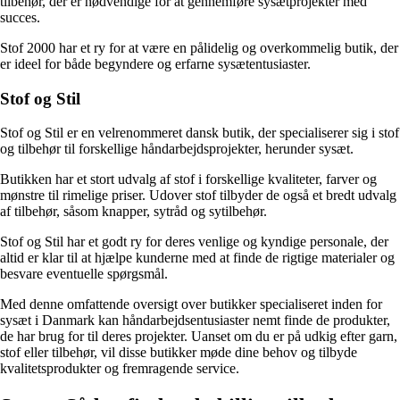
tilbehør, der er nødvendige for at gennemføre sysætprojekter med
succes.
Stof 2000 har et ry for at være en pålidelig og overkommelig butik, der
er ideel for både begyndere og erfarne sysætentusiaster.
Stof og Stil
Stof og Stil er en velrenommeret dansk butik, der specialiserer sig i stof
og tilbehør til forskellige håndarbejdsprojekter, herunder sysæt.
Butikken har et stort udvalg af stof i forskellige kvaliteter, farver og
mønstre til rimelige priser. Udover stof tilbyder de også et bredt udvalg
af tilbehør, såsom knapper, sytråd og sytilbehør.
Stof og Stil har et godt ry for deres venlige og kyndige personale, der
altid er klar til at hjælpe kunderne med at finde de rigtige materialer og
besvare eventuelle spørgsmål.
Med denne omfattende oversigt over butikker specialiseret inden for
sysæt i Danmark kan håndarbejdsentusiaster nemt finde de produkter,
de har brug for til deres projekter. Uanset om du er på udkig efter garn,
stof eller tilbehør, vil disse butikker møde dine behov og tilbyde
kvalitetsprodukter og fremragende service.