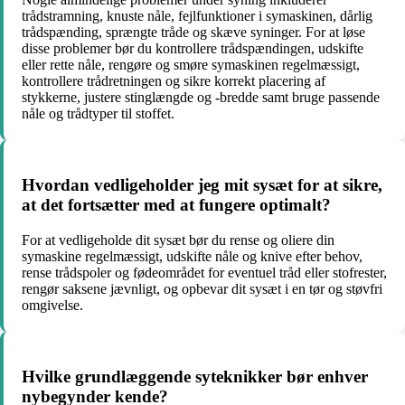
trådstramning, knuste nåle, fejlfunktioner i symaskinen, dårlig
trådspænding, sprængte tråde og skæve syninger. For at løse
disse problemer bør du kontrollere trådspændingen, udskifte
eller rette nåle, rengøre og smøre symaskinen regelmæssigt,
kontrollere trådretningen og sikre korrekt placering af
stykkerne, justere stinglængde og -bredde samt bruge passende
nåle og trådtyper til stoffet.
Hvordan vedligeholder jeg mit sysæt for at sikre,
at det fortsætter med at fungere optimalt?
For at vedligeholde dit sysæt bør du rense og oliere din
symaskine regelmæssigt, udskifte nåle og knive efter behov,
rense trådspoler og fødeområdet for eventuel tråd eller stofrester,
rengør saksene jævnligt, og opbevar dit sysæt i en tør og støvfri
omgivelse.
Hvilke grundlæggende syteknikker bør enhver
nybegynder kende?