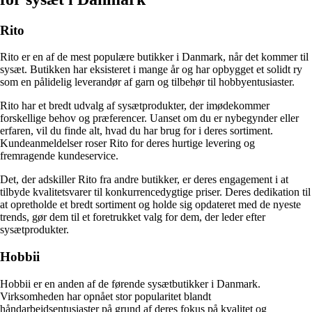
Rito
Rito er en af de mest populære butikker i Danmark, når det kommer til
sysæt. Butikken har eksisteret i mange år og har opbygget et solidt ry
som en pålidelig leverandør af garn og tilbehør til hobbyentusiaster.
Rito har et bredt udvalg af sysætprodukter, der imødekommer
forskellige behov og præferencer. Uanset om du er nybegynder eller
erfaren, vil du finde alt, hvad du har brug for i deres sortiment.
Kundeanmeldelser roser Rito for deres hurtige levering og
fremragende kundeservice.
Det, der adskiller Rito fra andre butikker, er deres engagement i at
tilbyde kvalitetsvarer til konkurrencedygtige priser. Deres dedikation til
at opretholde et bredt sortiment og holde sig opdateret med de nyeste
trends, gør dem til et foretrukket valg for dem, der leder efter
sysætprodukter.
Hobbii
Hobbii er en anden af ​​de førende sysætbutikker i Danmark.
Virksomheden har opnået stor popularitet blandt
håndarbejdsentusiaster på grund af deres fokus på kvalitet og