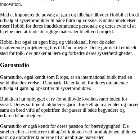
innovation.
Med et imponerende udvalg af garn og tilbehør tilbyder Hobbii et bredt
udvalg af sysætprodukter til både børn og voksne. Kundeanmeldelser
roser Hobbii for deres imødekommende personale og deres evne til at
hjælpe med at finde de rigtige materialer til ethvert projekt.
Hobbii har også en egen blog og videokanal, hvor de deler
inspirerende projekter og tips til håndarbejde. Dette gør det til et ideelt
sted for folk, der ønsker at lære og forbedre deres sysætfærdigheder.
Garnstudio
Garnstudio, også kendt som Drops, er en international butik med en
solid tilstedeværelse i Danmark. De er kendt for deres omfattende
udvalg af garn og opskrifter til sysætprodukter.
Butikken har opbygget et ry for at tilbyde kvalitetsvarer inden for
sysæt. Deres sortiment inkluderer garn i forskellige materialer og farver
samt en bred vifte af opskrifter, der passer til både begyndere og
erfarne håndarbejdere.
Garnstudio er også kendt for deres passion for bæredygtighed. De
stræber efter at reducere miljøpåvirkningen ved produktionen af ​​deres
garn og opfordrer kunderne til at genbruge materialer.