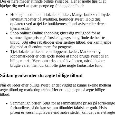
Der er flere måder at finde billige sysæt på. Her er nogle tips til at
hjælpe dig med at spare penge og finde gode tilbud:
Hold øje med tilbud i lokale butikker: Mange butikker tilbyder
jævnligt rabatter på syartikler, herunder sysæt. Hold dig
opdateret ved at tjekke butikkernes tilbudsaviser eller deres
hjemmesider.
Shop online: Online shopping giver dig mulighed for at
sammenligne priser på forskellige sysæt og finde de bedste
tilbud. Søg efter rabatkoder eller særlige tilbud, der kan hjælpe
dig med at få endnu mere for pengene.
Tjek lokale markeder eller loppemarkeder: Markeder og
loppemarkeder er ofte gode steder at finde brugte sysæt til en
billigere pris. Vær opmærksom på kvaliteten, når du køber
brugte varer, men du kan ofte gøre nogle fantastiske fund.
Sådan genkender du ægte billige tilbud
Når du leder efter billige sysæt, er det vigtigt at kunne skelne mellem
ægte tilbud og marketing tricks. Her er nogle tegn på ægte billige
tilbud:
Sammenlign priser: Sørg for at sammenligne priser på forskellige
forhandlere, så du kan se, om tilbuddet faktisk er godt. Hvis
prisen er væsentligt lavere end andre steder, kan det være et ægte