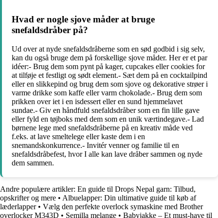
Hvad er nogle sjove måder at bruge
snefaldsdråber på?
Ud over at nyde snefaldsdråberne som en sød godbid i sig selv,
kan du også bruge dem på forskellige sjove måder. Her er et par
idéer:- Brug dem som pynt på kager, cupcakes eller cookies for
at tilføje et festligt og sødt element.- Sæt dem på en cocktailpind
eller en slikkepind og brug dem som sjove og dekorative strøer i
varme drikke som kaffe eller varm chokolade.- Brug dem som
prikken over iet i en isdessert eller en sund hjemmelavet
sundae.- Giv en håndfuld snefaldsdråber som en fin lille gave
eller fyld en tøjboks med dem som en unik værtindegave.- Lad
børnene lege med snefaldsdråberne på en kreativ måde ved
f.eks. at lave smeltelege eller kaste dem i en
snemandskonkurrence.- Invitér venner og familie til en
snefaldsdråbefest, hvor I alle kan lave dråber sammen og nyde
dem sammen.
Andre populære artikler:
En guide til Drops Nepal garn: Tilbud,
opskrifter og mere
•
Albuelapper: Din ultimative guide til køb af
læderlapper
•
Vælg den perfekte overlock symaskine med Brother
overlocker M343D
•
Semilla melange
•
Babyjakke – Et must-have til