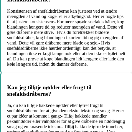
Konsistensen af ​​snefaldsdråberne kan justeres ved at ændre
mængden af ​​vand og koge- eller afkølingstid. Her er nogle tips
til at justere konsistensen:- For mere sprøde snefaldsdråber, kog
blandingen længere tid og reducer mængden af ​​vand. Dette vil
gøre dråberne mere stive.- Hvis du foretrækker blødere
snefaldsdråber, kog blandingen i kortere tid og øg mængden af ​​
vand. Dette vil gøre dråberne mere bløde og seje.- Hvis
snefaldsdråberne ikke hærder ordentligt, kan det betyde, at
blandingen ikke er kogt længe nok eller at den ikke er kølet helt
af. Du kan prøve at koge blandingen lidt længere eller lade den
køle længere tid, inden du danner dråberne.
Kan jeg tilføje nødder eller frugt til
snefaldsdråberne?
Ja, du kan tilføje hakkede nødder eller tørret frugt til
snefaldsdråberne for at give dem ekstra tekstur og smag. Her er
et par idéer at komme i gang:- Tilføj hakkede mandler,
pekannødder eller valnødder for at give dråberne en nøddeagtig
smag og en knasende tekstur.- Tilføj hakkede tørrede tranebær,
rosiner eller abrikoser for en sød og frugtagtig smag.- Vær