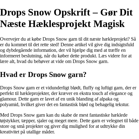
Drops Snow Opskrift – Gør Dit
Næste Hæklesprojekt Magisk
Overvejer du at købe Drops Snow garn til dit næste hækleprojekt? Så
er du kommet til det rette sted! Denne artikel vil give dig indsigtsfuld
og dybdegående information, der vil hjælpe dig med at træffe en
informeret beslutning, når du køber dette produkt. Læs videre for at
lære alt, hvad du behøver at vide om Drops Snow garn.
Hvad er Drops Snow garn?
Drops Snow garn er et vidunderligt blødt, fluffy og luftigt garn, der er
perfekt til hækleprojekter, der kræver en ekstra touch af elegance og
glamour. Dette garn er lavet af en unik blanding af alpaka og
polyamid, hvilket giver det en fantastisk blød og behagelig tekstur.
Med Drops Snow garn kan du skabe de mest fantastiske hæklede
tøjstykker, tæpper, sjaler og meget mere. Dette garn er velegnet til både
store og små projekter og giver dig mulighed for at udtrykke din
kreativitet på utallige måder.