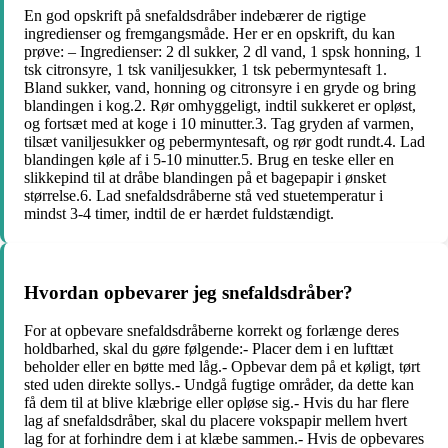
En god opskrift på snefaldsdråber indebærer de rigtige
ingredienser og fremgangsmåde. Her er en opskrift, du kan
prøve: – Ingredienser: 2 dl sukker, 2 dl vand, 1 spsk honning, 1
tsk citronsyre, 1 tsk vaniljesukker, 1 tsk pebermyntesaft 1.
Bland sukker, vand, honning og citronsyre i en gryde og bring
blandingen i kog.2. Rør omhyggeligt, indtil sukkeret er opløst,
og fortsæt med at koge i 10 minutter.3. Tag gryden af varmen,
tilsæt vaniljesukker og pebermyntesaft, og rør godt rundt.4. Lad
blandingen køle af i 5-10 minutter.5. Brug en teske eller en
slikkepind til at dråbe blandingen på et bagepapir i ønsket
størrelse.6. Lad snefaldsdråberne stå ved stuetemperatur i
mindst 3-4 timer, indtil de er hærdet fuldstændigt.
Hvordan opbevarer jeg snefaldsdråber?
For at opbevare snefaldsdråberne korrekt og forlænge deres
holdbarhed, skal du gøre følgende:- Placer dem i en lufttæt
beholder eller en bøtte med låg.- Opbevar dem på et køligt, tørt
sted uden direkte sollys.- Undgå fugtige områder, da dette kan
få dem til at blive klæbrige eller opløse sig.- Hvis du har flere
lag af snefaldsdråber, skal du placere vokspapir mellem hvert
lag for at forhindre dem i at klæbe sammen.- Hvis de opbevares