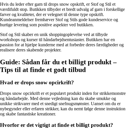
Hvis du leder efter garn til drops snow opskrift, er Stof og Stil et
værdifuldt stop. Butikken tilbyder et bredt udvalg af garn i forskellige
farver og kvaliteter, der er velegnet til denne type opskrift.
Kundeanmeldelser fremhæver Stof og Stils gode kundeservice og
hurtige levering som positive aspekter ved butikken.
Stof og Stil skaber en unik shoppingoplevelse ved at tilbyde
workshops og kurser til håndarbejdsentusiaster. Butikken har en
passion for at hjælpe kunderne med at forbedre deres færdigheder og
realisere deres skabende projekter.
Guide: Sådan får du et billigt produkt –
Tips til at finde et godt tilbud
Hvad er drops snow opcirkrift?
Drops snow opcirkrift er et populært produkt inden for strikkemonstre
og håndarbejde. Med denne vejledning kan du skabe smukke og
unikke strikvarer med et snedigt snefnugsmønster. Uanset om du er
nybegynder eller erfaren strikker, kan du nemt følge denne instruktion
og skabe fantastiske kreationer.
Hvorfor er det vigtigt at finde et billigt produkt?