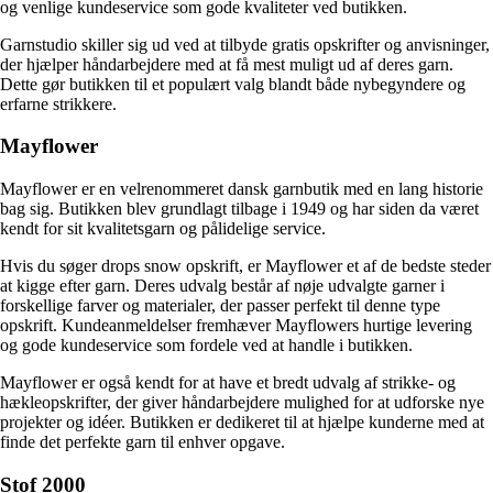
og venlige kundeservice som gode kvaliteter ved butikken.
Garnstudio skiller sig ud ved at tilbyde gratis opskrifter og anvisninger,
der hjælper håndarbejdere med at få mest muligt ud af deres garn.
Dette gør butikken til et populært valg blandt både nybegyndere og
erfarne strikkere.
Mayflower
Mayflower er en velrenommeret dansk garnbutik med en lang historie
bag sig. Butikken blev grundlagt tilbage i 1949 og har siden da været
kendt for sit kvalitetsgarn og pålidelige service.
Hvis du søger drops snow opskrift, er Mayflower et af de bedste steder
at kigge efter garn. Deres udvalg består af nøje udvalgte garner i
forskellige farver og materialer, der passer perfekt til denne type
opskrift. Kundeanmeldelser fremhæver Mayflowers hurtige levering
og gode kundeservice som fordele ved at handle i butikken.
Mayflower er også kendt for at have et bredt udvalg af strikke- og
hækleopskrifter, der giver håndarbejdere mulighed for at udforske nye
projekter og idéer. Butikken er dedikeret til at hjælpe kunderne med at
finde det perfekte garn til enhver opgave.
Stof 2000