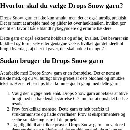
Hvorfor skal du vælge Drops Snow garn?
Drops Snow garn er ikke kun smukt, men det er også utrolig praktisk.
Det er nemt at arbejde med og glider let over hæklenålen, hvilket gør
det til en favorit både blandt nybegyndere og erfarne hæklere.
Dette garn er også ekstremt holdbart og af høj kvalitet. Det bevarer sin
blødhed og form, selv efter gentagne vaske, hvilket gør det ideelt til
brug i hverdagstøj eller til gaver, der skal holde i mange år.
Sådan bruger du Drops Snow garn
At arbejde med Drops Snow garn er en fornøjelse. Det er nemt at
hækle med, og du vil hurtigt blive grebet af dets blødhed og smukke
tekstur. Her er et par tips til at komme godt i gang med dette garn:
Vælg den rigtige hæklenål. Drops Snow garn anbefales at blive
brugt med en hæklenål i størrelse 6-7 mm for at opnå det bedste
resultat.
Prøv forskellige mønstre. Dette garn er helt perfekt til
strukturmønstre og flade overflader. Prøv at eksperimentere og
skabe smukke mønstre til dit projekt.
Tag dig tid til at strikke prøver. Drops Snow garn kan variere i
dens struktur og tykkelse, så det er altid en god idé at lave en