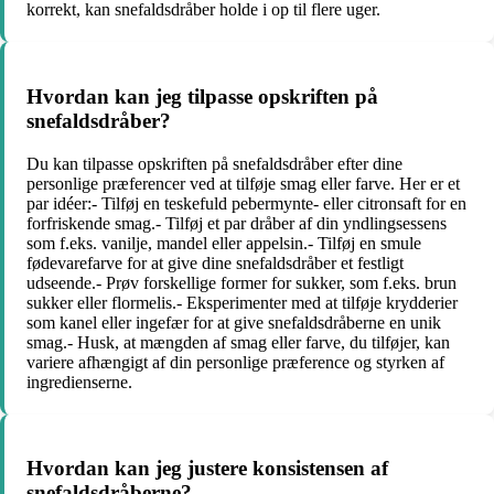
korrekt, kan snefaldsdråber holde i op til flere uger.
Hvordan kan jeg tilpasse opskriften på
snefaldsdråber?
Du kan tilpasse opskriften på snefaldsdråber efter dine
personlige præferencer ved at tilføje smag eller farve. Her er et
par idéer:- Tilføj en teskefuld pebermynte- eller citronsaft for en
forfriskende smag.- Tilføj et par dråber af din yndlingsessens
som f.eks. vanilje, mandel eller appelsin.- Tilføj en smule
fødevarefarve for at give dine snefaldsdråber et festligt
udseende.- Prøv forskellige former for sukker, som f.eks. brun
sukker eller flormelis.- Eksperimenter med at tilføje krydderier
som kanel eller ingefær for at give snefaldsdråberne en unik
smag.- Husk, at mængden af smag eller farve, du tilføjer, kan
variere afhængigt af din personlige præference og styrken af ​​
ingredienserne.
Hvordan kan jeg justere konsistensen af ​​
snefaldsdråberne?