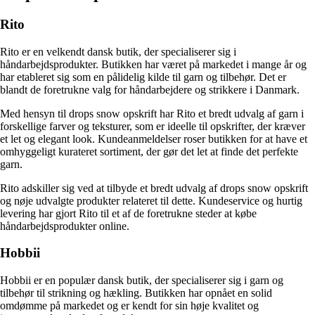
Rito
Rito er en velkendt dansk butik, der specialiserer sig i
håndarbejdsprodukter. Butikken har været på markedet i mange år og
har etableret sig som en pålidelig kilde til garn og tilbehør. Det er
blandt de foretrukne valg for håndarbejdere og strikkere i Danmark.
Med hensyn til drops snow opskrift har Rito et bredt udvalg af garn i
forskellige farver og teksturer, som er ideelle til opskrifter, der kræver
et let og elegant look. Kundeanmeldelser roser butikken for at have et
omhyggeligt kurateret sortiment, der gør det let at finde det perfekte
garn.
Rito adskiller sig ved at tilbyde et bredt udvalg af drops snow opskrift
og nøje udvalgte produkter relateret til dette. Kundeservice og hurtig
levering har gjort Rito til et af de foretrukne steder at købe
håndarbejdsprodukter online.
Hobbii
Hobbii er en populær dansk butik, der specialiserer sig i garn og
tilbehør til strikning og hækling. Butikken har opnået en solid
omdømme på markedet og er kendt for sin høje kvalitet og