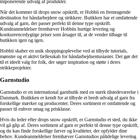
imponerende udvalg af produkter.
Når det kommer til drops snow opskrift, er Hobbii en fremragende
destination for håndarbejdere og strikkere. Butikken har et omfattende
udvalg af garn, der passer perfekt til denne type opskrift.
Kundeanmeldelser fremhæver Hobbiis hurtige levering og
konkurrencedygtige priser som årsager til, at de vender tilbage til
butikken igen og igen.
Hobbii skaber en unik shoppingoplevelse ved at tilbyde tutorials,
mønstre og et aktivt fællesskab for håndarbejdsentusiaster. Det gør det
til et ideelt valg for folk, der søger inspiration og støtte i deres
strikkeprojekter.
Garnstudio
Garnstudio er en international garnbutik med en stærk tilstedeværelse i
Danmark. Butikken er kendt for at tilbyde et bredt udvalg af garn fra
forskellige mærker og producenter. Deres sortiment er omfattende og
passer til enhver smag og prisklasse.
Hvis du leder efter drops snow opskrift, er Garnstudio et sted, du ikke
vil gå glip af. Deres sortiment af garn er perfekt til denne type opskrift,
og du kan finde forskellige farver og kvaliteter, der opfylder dine
behov. Kundeanmeldelser fremhæver Garnstudios pålidelige levering