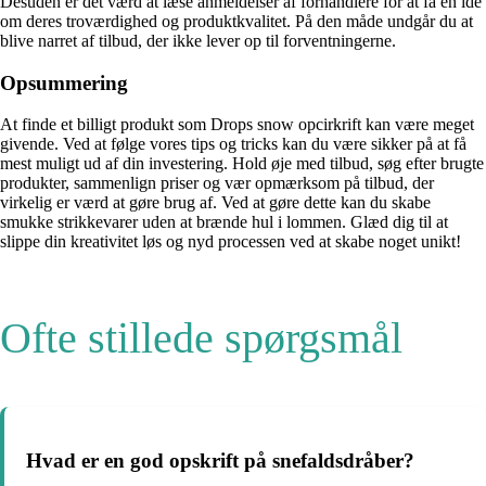
Desuden er det værd at læse anmeldelser af forhandlere for at få en idé
om deres troværdighed og produktkvalitet. På den måde undgår du at
blive narret af tilbud, der ikke lever op til forventningerne.
Opsummering
At finde et billigt produkt som Drops snow opcirkrift kan være meget
givende. Ved at følge vores tips og tricks kan du være sikker på at få
mest muligt ud af din investering. Hold øje med tilbud, søg efter brugte
produkter, sammenlign priser og vær opmærksom på tilbud, der
virkelig er værd at gøre brug af. Ved at gøre dette kan du skabe
smukke strikkevarer uden at brænde hul i lommen. Glæd dig til at
slippe din kreativitet løs og nyd processen ved at skabe noget unikt!
Ofte stillede spørgsmål
Hvad er en god opskrift på snefaldsdråber?