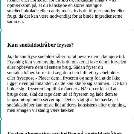
opmærksom på, at du kanskøbe en større mængde
smeltechokolade eller candy melts, hvis du tilføjer nødder eller
frugt, da det kan være nødvendigt for at binde ingredienserne
sammen.
Kan snefaldsdråber fryses?
Ja, du kan fryse snefaldsdråber for at bevare dem i længere tid.
Frysning kan være nyttig, hvis du ønsker at lave dem i forvejen
eller opbevare dem til senere brug. Sådan fryser du
snefaldsdråber korrekt:- Læg dem i en lufttæt frysebeholder
eller frysepose.- Placer dem i fryseren og sørg for, at de ikke
ligger oven på hinanden, da de kan klæbe sig sammen.- De kan
holde sig i fryseren i op til 3 måneder.- Når du er klar til at
bruge dem, skal du tage dem ud af fryseren og lade dem tø
langsomt op inden servering.- Det er vigtigt at bemærke, at
snefaldsdråber kan miste lidt af deres konsistens efter optøning,
men smagen vil stadig være lækker.
Er der alternative opskrifter på snefaldsdråber