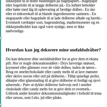
slikkepind til at dråbe blandingen på bagepapiret.- Bagepapir
eller bagefolie til at lægge dråberne på.- En lufttæt beholder
eller bøtte med låg til opbevaring af færdige dråber.- En ske
eller et mikserskaft til at blande ingredienserne sammen.- En
stegepande eller bageplade til at lade dråberne afkøle og hærde.-
Eventuelt værktøjer som. bageunderlag, madtermometer og en
slikkepindholder kan også være nyttige, men er ikke
nødvendige.
Hvordan kan jeg dekorere mine snefaldsdråber?
Du kan dekorere dine snefaldsdråber for at give dem et ekstra
pift. Her er nogle dekorationsidéer:- Drys farverige strøssel,
krymmel eller glimmer over de våde dråber, inden de tørrer.-
Brug en smeltechokolade eller candy melts til at lave mønstre
eller skrive navne eller ord på dråberne.- Tilføj spiselige perler,
slikøjne eller glansmaling til at give dråberne et festligt og sjovt
udseende.- Prøv at dykke dråberne halvvejs ned i smeltet
chokolade eller candy melts for at give dem et overtræk.-
Udforsk andre kreative dekorationsmuligheder i forhold til tema
eller sæson, som f.eks. jul eller påske.