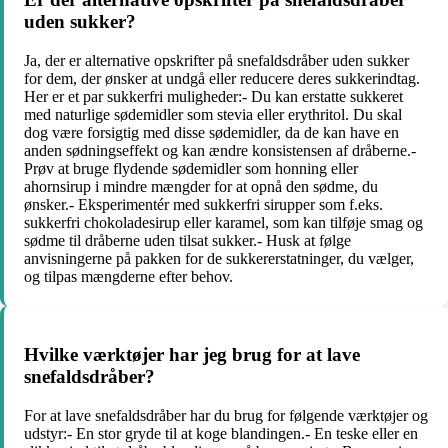
uden sukker?
Ja, der er alternative opskrifter på snefaldsdråber uden sukker
for dem, der ønsker at undgå eller reducere deres sukkerindtag.
Her er et par sukkerfri muligheder:- Du kan erstatte sukkeret
med naturlige sødemidler som stevia eller erythritol. Du skal
dog være forsigtig med disse sødemidler, da de kan have en
anden sødningseffekt og kan ændre konsistensen af ​​dråberne.-
Prøv at bruge flydende sødemidler som honning eller
ahornsirup i mindre mængder for at opnå den sødme, du
ønsker.- Eksperimentér med sukkerfri sirupper som f.eks.
sukkerfri chokoladesirup eller karamel, som kan tilføje smag og
sødme til dråberne uden tilsat sukker.- Husk at følge
anvisningerne på pakken for de sukkererstatninger, du vælger,
og tilpas mængderne efter behov.
Hvilke værktøjer har jeg brug for at lave
snefaldsdråber?
For at lave snefaldsdråber har du brug for følgende værktøjer og
udstyr:- En stor gryde til at koge blandingen.- En teske eller en