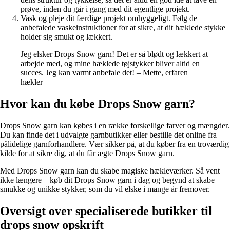
prøve, inden du går i gang med dit egentlige projekt.
Vask og pleje dit færdige projekt omhyggeligt. Følg de
anbefalede vaskeinstruktioner for at sikre, at dit hæklede stykke
holder sig smukt og lækkert.
Jeg elsker Drops Snow garn! Det er så blødt og lækkert at
arbejde med, og mine hæklede tøjstykker bliver altid en
succes. Jeg kan varmt anbefale det! – Mette, erfaren
hækler
Hvor kan du købe Drops Snow garn?
Drops Snow garn kan købes i en række forskellige farver og mængder.
Du kan finde det i udvalgte garnbutikker eller bestille det online fra
pålidelige garnforhandlere. Vær sikker på, at du køber fra en troværdig
kilde for at sikre dig, at du får ægte Drops Snow garn.
Med Drops Snow garn kan du skabe magiske hækleværker. Så vent
ikke længere – køb dit Drops Snow garn i dag og begynd at skabe
smukke og unikke stykker, som du vil elske i mange år fremover.
Oversigt over specialiserede butikker til
drops snow opskrift